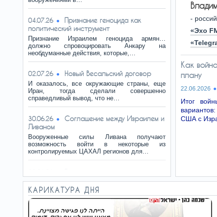
Владим
- росси
Признание геноцида как
04.07.26
политический инструмент
«Эхо F
Признание Израилем геноцида армян…
«Telegr
должно спровоцировать Анкару на
необдуманные действия, которые,…
Как войн
Новый Весальский договор
02.07.26
плану
И оказалось, все окружающие страны, еще
22.06.2026
Иран, тогда сделали совершенно
справедливый вывод, что не…
Итог войн
вариантов
Соглашение между Израилем и
30.06.26
США с Изр
Ливаном
Вооруженные силы Ливана получают
возможность войти в некоторые из
контролируемых ЦАХАЛ регионов для…
Британская политика: правее,
28.06.26
ещё правее!
КАРИКАТУРА ДНЯ
На политическом рынке образовалась ниша,
которую заполнила Restore, возглавляемая
Лоу, бывшим…