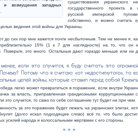
существования украинского не
ов и возмущения западных
государственного проекта в 
.
русской имперской пупови
собственно, и можно считать е
целью ведения этой войны для Украины.
от до сих пор мне кажется почти несбыточным. Тем не менее я, ка
приблизительно 15% (1 к 7 для наглядности) на то, что он 
. Поверьте, это много. Остальные дают гораздо меньше или не 
 менее, если это случится, я буду считать это огромно
Почему? Потому что я считаю «от недостигнутого», то е
альных целей войны, которые ставил перед собой Кремль
победа легко может превратиться в поражение, если внутри Украи
рачка за власть, приправленная грандиозными коррупционными с
ли это случится, то само по себе соглашение тут будет ни при чем.
венность за это поражение будет лежать на украинских элитах, ко
нулят (долго искал подходящее слово) всё то, что было дости
х усилий народа и колоссальными жертвами с его стороны.
* * *