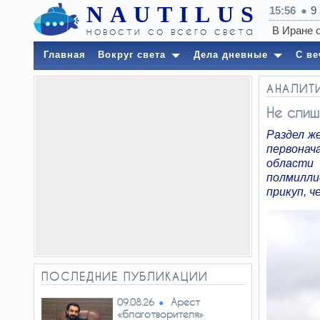
NAUTILUS
15:56
9
новости со всего света
Главная
Вокруг света
Дела дневные
С ве
АНАЛИТ
Не слиш
Раздел ж
первона
области
полмилли
прикуп, ч
ПОСЛЕДНИЕ ПУБЛИКАЦИИ
Арест
09.08.26
«благотворителя»