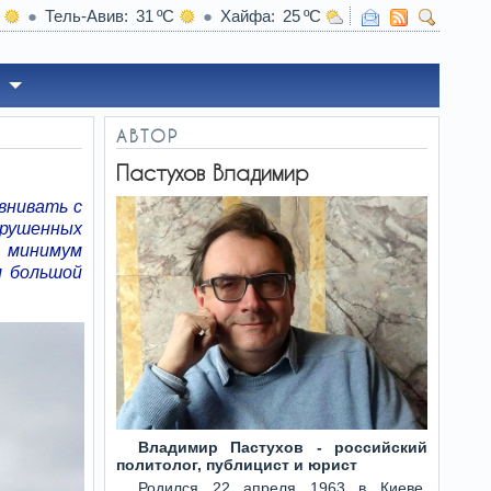
Тель-Авив
31
Хайфа
25
тив болезней печени — эксперты раскрыли секрет
АВТОР
Пастухов Владимир
внивать с
рушенных
 минимум
м большой
Владимир Пастухов - российский
политолог, публицист и юрист
Родился 22 апреля 1963 в Киеве.