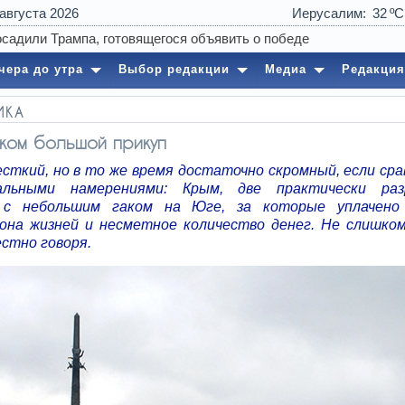
 августа 2026
Иерусалим
32
15:39
Напиток про
чера до утра
Выбор редакции
Медиа
Редакция
ИКА
ком большой прикуп
есткий, но в то же время достаточно скромный, если сра
чальными намерениями: Крым, две практически раз
 с небольшим гаком на Юге, за которые уплачено
она жизней и несметное количество денег. Не слишко
естно говоря.