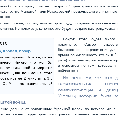
ком большой прикуп, честно говоря. «Вторая армия мира» за чет
лать то, что Манштейн или Рокоссовский проделывали в считанные
ратно).
, это провал, последствия которого будут позднее осмыслены во
еличии. Но поначалу, конечно, это будет продано как грандиозная
Вокруг этого будет много
ксте
накручено. Самое сущест
болезненное – ограничения для 
, провал, позор
армии по численности (то ли в 2, 
а это провал. Похоже, он не
раза) и по некоторым видам воо
ничего. Ничего, что мог бы
в основном по тем, которых у
ить американской и мировой
сейчас нет).
ности. Для понимания этого
Но опять же, как это д
бовались не 2 минуты, а 3.5
первоначальных пла
я США – это национальный
демилитаризации и денац
Украины, которые были за
целей войны.
о еще дальше от заявленных Украиной целей по вступлению в
ю на своей территории иностранных военных контингентов 