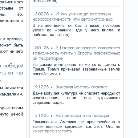
оказывается,…
зависимого
отрыве от
И ему уже не до коррупции,
13.02.26
ны, что,
неэффективности или авторитаризма
динственно
В начале войны он был в шоке, поскорее
уехал во Францию, где у него вилла, и
побежал на вокзал,…
к и прежде,
может быть
У России де-факто появляется
10.01.26
дают ничего
возможность купить у Европы завоеванные
ей территории
На самом деле ровно то же хотел сделать
й победой
Трамп. Трамп признавал завоеванные земли
сть от тех
российскими, а…
.
Высокая мораль эгоизма
19.12.25
ны начнется
Даже могучая культура не спасает народы от
кандалами.
исчезновения, если они утрачивают
стержень, ради…
торые таким
гнуто ценой
Не приговор и не панацея
13.12.25
Трамповская Америка не приспособлена к
таким военным кризисам, как этот. Она не
умеет противостоять…