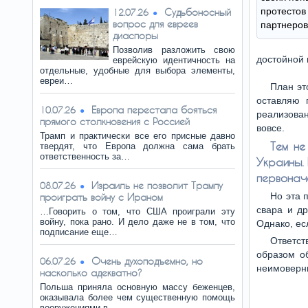
протест
Судьбоносный
12.07.26
вопрос для евреев
партнеров
диаспоры
Позволив разложить свою
достойной 
еврейскую идентичность на
отдельные, удобные для выбора элементы,
евреи…
План эт
оставляю 
Европа перестала бояться
10.07.26
реализован
прямого столкновения с Россией
вовсе.
Трамп и практически все его присные давно
Тем не
твердят, что Европа должна сама брать
ответственность за…
Украины. 
первонач
Израиль не позволит Трампу
08.07.26
Но эта 
проиграть войну с Ираном
свара и д
…Говорить о том, что США проиграли эту
войну, пока рано. И дело даже не в том, что
Однако, ес
подписание еще…
Ответст
образом об
Очень духоподъемно, но
06.07.26
неимоверны
насколько адекватно?
Польша приняла основную массу беженцев,
оказывала более чем существенную помощь
вооружениями в…