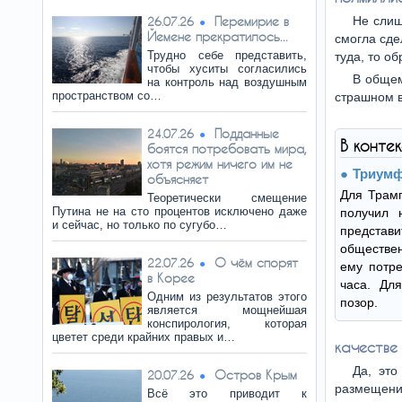
Перемирие в
Не слиш
26.07.26
Йемене прекратилось...
смогла сде
Трудно себе представить,
туда, то об
чтобы хуситы согласились
В общем
на контроль над воздушным
пространством со…
страшном в
Подданные
24.07.26
В конте
боятся потребовать мира,
хотя режим ничего им не
Триумф
объясняет
Для Трамп
Теоретически смещение
Путина не на сто процентов исключено даже
получил 
и сейчас, но только по сугубо…
представ
обществен
О чём спорят
22.07.26
ему потре
в Корее
часа. Дл
Одним из результатов этого
позор.
является мощнейшая
конспирология, которая
цветет среди крайних правых и…
качестве 
Да, эт
Остров Крым
20.07.26
размещени
Всё это приводит к