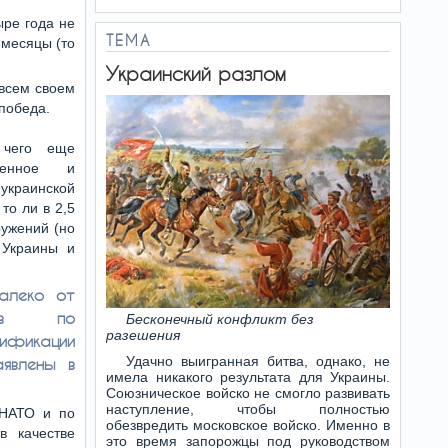
ыре года не
ТЕМА
 месяцы (то
Украинский разлом
 всем своем
 победа.
 чего еще
венное и
украинской
то ли в 2,5
ружений (но
 Украины и
алеко от
нов по
Бесконечный конфликт без
разешения
ификации
Удачно выигранная битва, однако, не
явлены в
имела никакого результата для Украины.
Союзническое войско не смогло развивать
наступление, чтобы полностью
 НАТО и по
обезвредить московское войско. Именно в
в качестве
это время запорожцы под руководством