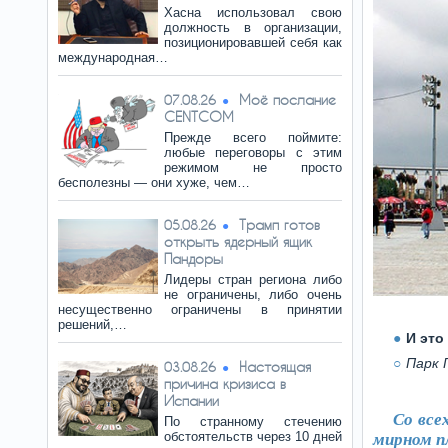
Хасна использовал свою
должность в организации,
позиционировавшей себя как
международная…
Моё послание
07.08.26
CENTCOM
Прежде всего поймите:
любые переговоры с этим
режимом не просто
бесполезны — они хуже, чем…
Трамп готов
05.08.26
открыть ядерный ящик
Пандоры
Лидеры стран региона либо
не ограничены, либо очень
несущественно ограничены в принятии
решений,…
И это
Парк 
Настоящая
03.08.26
причина кризиса в
Испании
Со все
По странному стечению
обстоятельств через 10 дней
мирном п