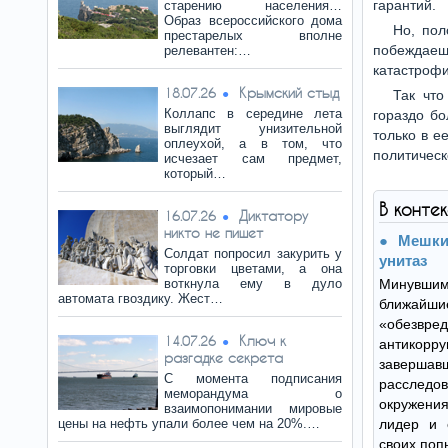
гарантий.
старению населения…
Образ всероссийского дома
Но, пол
престарелых вполне
побеждаеш
релевантен:…
катастрофи
Крымский стыд
18.07.26
Так чт
Коллапс в середине лета
гораздо бо
выглядит унизительной
только в е
оплеухой, а в том, что
политическ
исчезает сам предмет,
который…
В конте
Диктатору
16.07.26
никто не пишет
Мешки
Солдат попросил закурить у
унитаз
торговки цветами, а она
воткнула ему в дуло
Минувши
автомата гвоздику. Жест…
ближайш
«обезв
Ключ к
14.07.26
антикор
разгадке секрета
завер
С момента подписания
расслед
меморандума о
окружения
взаимопонимании мировые
цены на нефть упали более чем на 20%.…
лидер и 
своих поп