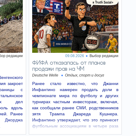
Саудовской Аравией и Египтом
заинтересованы в смене власти в Израиле.
По мнению аналитиков, падение Биньямина
Нетаньяху может ослабить правые силы и
открыть…
Пять привычек,
15:31
которые выдают
человека с примитивным
мышлением
бор редакции
09.08.2026
Выбор редакции
Некоторые повседневные
привычки способны многое рассказать о
ФИФА отказалась от планов
мышлении человека и показать, насколько он
продажи прав на ЧМ
готов признавать ошибки и менять взгляды.
Deutsche Welle
Отдых, спорт и досуг
енгенского
97-летняя
лия закроет
Ранее стало известно, что Джанни
15:30
британка установила
раницы с
Инфантино намерен продать доли в
рекорд, проведя пять
льянское
чемпионате мира по футболу и других
минут на крыле самолета
нних дел
турнирах частным инвесторам, включая,
97-летняя женщина во
роль вдоль
как сообщали ранее СМИ, родственников
второй раз установила мировой рекорд, став
ией. Ранее
зятя Трампа Джареда Кушнера.
самой пожилой женщиной, совершившей
полет на крыле самолета.
 Джорджа
Инфантино утверждает, что это принесет
…
футбольным ассоциациям в четыре раза
В Китае отменили
15:28
больше доходов.