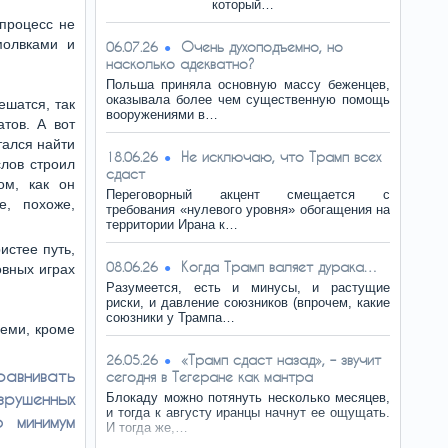
который…
процесс не
молвками и
Очень духоподъемно, но
06.07.26
насколько адекватно?
Польша приняла основную массу беженцев,
оказывала более чем существенную помощь
ешатся, так
вооружениями в…
тов. А вот
тался найти
Не исключаю, что Трамп всех
18.06.26
слов строил
сдаст
ом, как он
Переговорный акцент смещается с
е, похоже,
требования «нулевого уровня» обогащения на
территории Ирана к…
истее путь,
Когда Трамп валяет дурака…
08.06.26
овных играх
Разумеется, есть и минусы, и растущие
риски, и давление союзников (впрочем, какие
союзники у Трампа…
семи, кроме
«Трамп сдаст назад», – звучит
26.05.26
равнивать
сегодня в Тегеране как мантра
зрушенных
Блокаду можно потянуть несколько месяцев,
и тогда к августу иранцы начнут ее ощущать.
 минимум
И тогда же,…