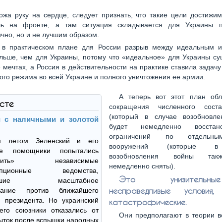
ожа руку на сердце, следует признать, что такие цели достижи
ь на фронте, а там ситуация складывается для Украины 
чно, но и не лучшим образом.
о в практическом плане для России разрыв между идеальным 
льше, чем для Украины, потому что «идеальное» для Украины с
е мечтах, а Россия в действительности на практике ставила задач
ого режима во всей Украине и полного уничтожения ее армии.
А теперь вот этот план об
ксте
сокращения численного сост
(который в случае возобновл
 с наличными и золотой
будет немедленно восстан
ограничений по отдельн
м летом Зеленский и его
вооружений (которые в
ие помощники попытались
возобновления войны так
редить» независимые
немедленно сняты).
рупционные ведомства,
Это унизитель
шавшие масштабное
несправедливые услови
ование против ближайшего
 президента. Но украинский
катастрофические.
его союзники отказались от
Они предполагают в теории в
ыток после вспышки народных