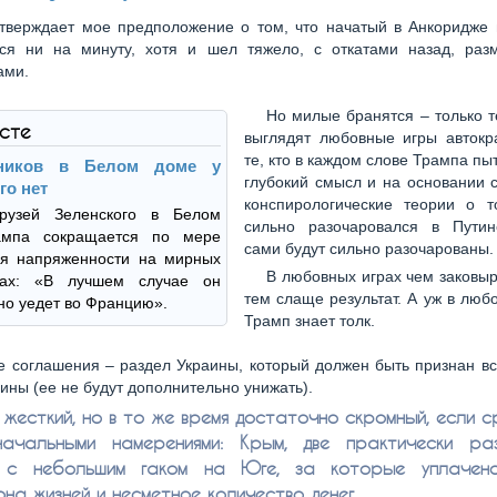
тверждает мое предположение о том, что начатый в Анкоридже 
ся ни на минуту, хотя и шел тяжело, с откатами назад, раз
ами.
Но милые бранятся – только т
ксте
выглядят любовные игры автокра
те, кто в каждом слове Трампа пы
ников в Белом доме у
глубокий смысл и на основании 
го нет
конспирологические теории о т
рузей Зеленского в Белом
сильно разочаровался в Путин
ампа сокращается по мере
сами будут сильно разочарованы.
ия напряженности на мирных
В любовных играх чем заковыр
рах: «В лучшем случае он
тем слаще результат. А уж в люб
о уедет во Францию».
Трамп знает толк.
е соглашения – раздел Украины, который должен быть признан в
ины (ее не будут дополнительно унижать).
 жесткий, но в то же время достаточно скромный, если с
ачальными намерениями: Крым, две практически ра
 с небольшим гаком на Юге, за которые уплачено
на жизней и несметное количество денег.