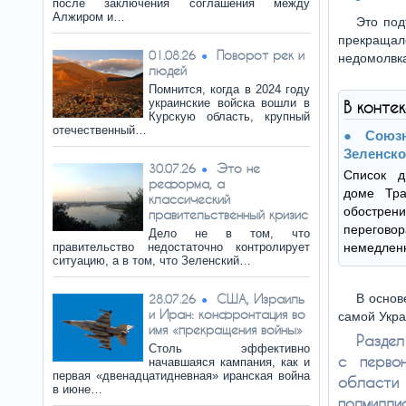
после заключения соглашения между
Алжиром и…
Это под
прекращал
Поворот рек и
01.08.26
недомолвк
людей
Помнится, когда в 2024 году
украинские войска вошли в
В конте
Курскую область, крупный
отечественный…
Союз
Зеленско
Это не
30.07.26
Список д
реформа, а
доме Тр
классический
обострен
правительственный кризис
перегово
Дело не в том, что
правительство недостаточно контролирует
немедленн
ситуацию, а в том, что Зеленский…
США, Израиль
В основ
28.07.26
и Иран: конфронтация во
самой Укра
имя «прекращения войны»
Раздел
Столь эффективно
с первон
начавшаяся кампания, как и
первая «двенадцатидневная» иранская война
области
в июне…
полмиллио