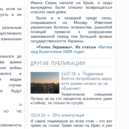
Ивана Сирка напали на Крым, и орды
вынуждены были спешно возвращаться
мы, если ты
спасать свои дома.
пусть и не
Были и в казацкой среде силы,
опиравшиеся на Москву. Извечная
украинская болезнь гетманства, разнобой
и реальным
позиций привели к разрушению
уществовало
завоеванной перед тем большой кровью
у изменения
государственности Украины.
«Голос Украины». Из статьи
«Битва
под Конотопом 1659 года»
ломался до
ава армии
ДРУГИЕ ПУБЛИКАЦИИ
ения войны
овлен) и
Подданные
24.07.26
боятся потребовать мира,
ым видам
хотя режим ничего им не
 случае
объясняет
же будут
Теоретически смещение
Путина не на сто процентов исключено даже
и сейчас, но только по сугубо…
ные и
я, но не
Это манипуляция
02.04.26
И самое лицемерное во всем этом – что вот
озможность
прямо на глазах Трамп напал на Иран, и уже