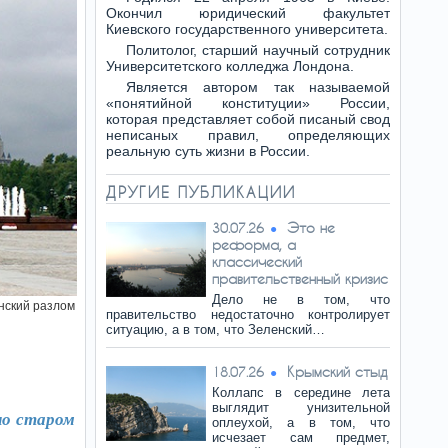
Окончил юридический факультет
Киевского государственного университета.
Политолог, старший научный сотрудник
Университетского колледжа Лондона.
Является автором так называемой
«понятийной конституции» России,
которая представляет собой писаный свод
неписаных правил, определяющих
реальную суть жизни в России.
ДРУГИЕ ПУБЛИКАЦИИ
Это не
30.07.26
реформа, а
классический
правительственный кризис
Дело не в том, что
нский разлом
правительство недостаточно контролирует
ситуацию, а в том, что Зеленский…
Крымский стыд
18.07.26
Коллапс в середине лета
выглядит унизительной
но старом
оплеухой, а в том, что
исчезает сам предмет,