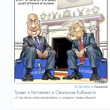
Пожалуй, оно и хорошо
26.06.26
Сейчас в корейской печати всё чаще говорят
о том, что нынешние двадцатилетние
превращаются в…
Путин нервничает, но
24.06.26
продолжает затягивать войну
Не надо искать в позиции Путина никакого,
даже своеобразно понятого державного
интереса. По всем…
Как война с Ираном пошла не
22.06.26
по плану
Итог войны сведётся к одному из двух
вариантов: либо смена режима и победа США
с Израилем, либо…
07.08.2026
Facebook
Трамп и Нетаниягу в Овальном Кабинете
«У нас была чудесная встреча, и, главное, темы общие!»