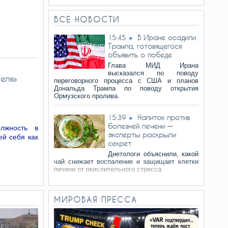
ВСЕ НОВОСТИ
В Иране осадили
15:45
Трампа, готовящегося
объявить о победе
Глава МИД Ирана
высказался по поводу
еля»
переговорного процесса с США и планов
Дональда Трампа по поводу открытия
Ормузского пролива.
Напиток против
15:39
болезней печени —
лжность в
эксперты раскрыли
ей себя как
секрет
Диетологи объяснили, какой
чай снижает воспаление и защищает клетки
печени от окислительного стресса.
План арабских
15:38
МИРОВАЯ ПРЕССА
стран против
правительства Нетаниягу:
мнение аналитиков
Арабские государства во главе с Катаром,