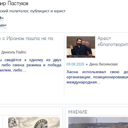
ир Пастухов
йский политолог, публицист и юрист
M»
am»
а с Ираном пошла не по
Арест
«благотворит
Даниэль Пайпс
ы сведётся к одному из двух
09.08.2026
Дина Лиснянская
: либо смена режима и победа
аилем, либо…
Хасна использовал свою до
организации, позиционировавш
международная…
МНЕНИЕ