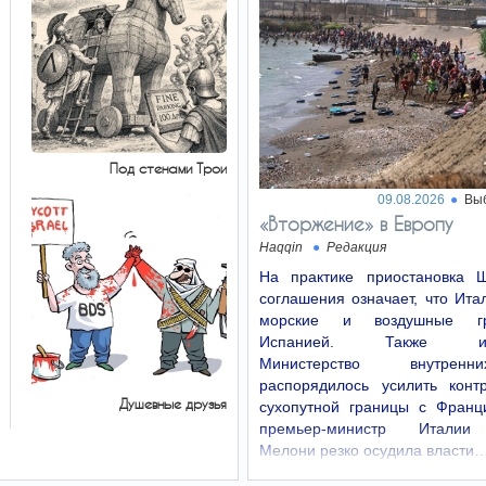
Под стенами Трои
09.08.2026
Вы
«Вторжение» в Европу
Haqqin
Редакция
На практике приостановка Ш
соглашения означает, что Ита
морские и воздушные г
Испанией. Также ита
Министерство внутре
распорядилось усилить конт
Душевные друзья
сухопутной границы с Франц
премьер-министр Италии
Мелони резко осудила власти