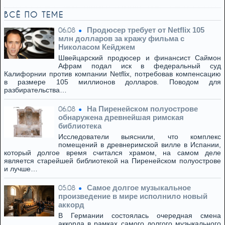
ВСЁ ПО ТЕМЕ
Продюсер требует от Netflix 105
06.08
млн долларов за кражу фильма с
Николасом Кейджем
Швейцарский продюсер и финансист Саймон
Афрам подал иск в федеральный суд
Калифорнии против компании Netflix, потребовав компенсацию
в размере 105 миллионов долларов. Поводом для
разбирательства…
На Пиренейском полуострове
06.08
обнаружена древнейшая римская
библиотека
Исследователи выяснили, что комплекс
помещений в древнеримской вилле в Испании,
который долгое время считался храмом, на самом деле
является старейшей библиотекой на Пиренейском полуострове
и лучше…
Самое долгое музыкальное
05.08
произведение в мире исполнило новый
аккорд
В Германии состоялась очередная смена
аккорда в рамках самого долгого музыкального