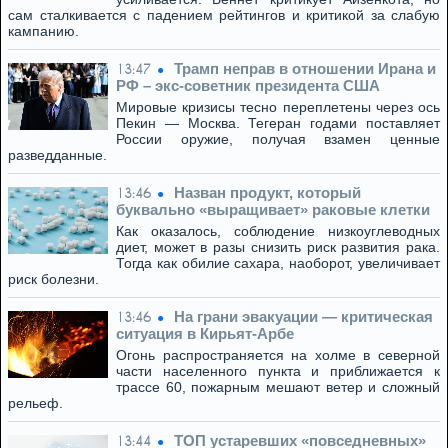
сам сталкивается с падением рейтингов и критикой за слабую
кампанию.
Трамп неправ в отношении Ирана и
13:47
РФ – экс-советник президента США
Мировые кризисы тесно переплетены через ось
Пекин — Москва. Тегеран годами поставляет
России оружие, получая взамен ценные
разведданные.
Назван продукт, который
13:46
буквально «выращивает» раковые клетки
Как оказалось, соблюдение низкоуглеводных
диет, может в разы снизить риск развития рака.
Тогда как обилие сахара, наоборот, увеличивает
риск болезни.
На грани эвакуации — критическая
13:46
ситуация в Кирьят-Арбе
Огонь распространяется на холме в северной
части населенного пункта и приближается к
трассе 60, пожарным мешают ветер и сложный
рельеф.
ТОП устаревших «повседневных»
13:44