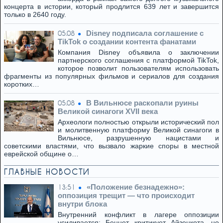
концерта в истории, который продлится 639 лет и завершится
только в 2640 году.
Disney подписала соглашение с
05.08
TikTok о создании контента фанатами
Компания Disney объявила о заключении
партнерского соглашения с платформой TikTok,
которое позволит пользователям использовать
фрагменты из популярных фильмов и сериалов для создания
коротких…
В Вильнюсе раскопали руины
05.08
Великой синагоги XVII века
Археологи полностью открыли исторический пол
и молитвенную платформу Великой синагоги в
Вильнюсе, разрушенную нацистами и
советскими властями, что вызвало жаркие споры в местной
еврейской общине о…
ГЛАВНЫЕ НОВОСТИ
«Положение безнадежно»:
13:51
оппозиция трещит — что происходит
внутри блока
Внутренний конфликт в лагере оппозиции
усиливается: Беннет критикует Айзенкота, но