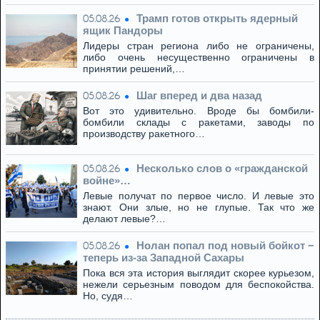
Трамп готов открыть ядерный
05.08.26
ящик Пандоры
Лидеры стран региона либо не ограничены,
либо очень несущественно ограничены в
принятии решений,…
Шаг вперед и два назад
05.08.26
Вот это удивительно. Вроде бы бомбили-
бомбили склады с ракетами, заводы по
производству ракетного…
Несколько слов о «гражданской
05.08.26
войне»…
Левые получат по первое число. И левые это
знают. Они злые, но не глупые. Так что же
делают левые?…
Нолан попал под новый бойкот −
05.08.26
теперь из‑за Западной Сахары
Пока вся эта история выглядит скорее курьезом,
нежели серьезным поводом для беспокойства.
Но, судя…