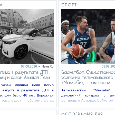
РА
СПОРТ
07.08.2026
NewsRu
08.08.20
лиме в результате ДТП
Баскетбол. Существенно
вец и хазан Авишай Леви
усиление тель-авивского
«Маккаби», в том числе…
хазан Авишай Леви погиб
 августа в результате ДТП в
Тель-авивский "Маккаби"
е. Ему было 46 лет. Дорожная
двухлетний контракт с аме
расследует обстоятельства
центровым Армандо Бейкотом.
ия, приведшего к его гибели.
ФОТОГРАФИЯ ДНЯ