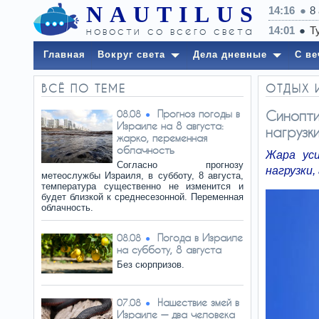
NAUTILUS
14:16
8
детали
новости со всего света
Главная
Вокруг света
Дела дневные
С ве
ВСЁ ПО ТЕМЕ
ОТДЫХ 
Прогноз погоды в
Синопти
08.08
Израиле на 8 августа:
нагрузк
жарко, переменная
облачность
Жара ус
Согласно прогнозу
нагрузки
метеослужбы Израиля, в субботу, 8 августа,
температура существенно не изменится и
будет близкой к среднесезонной. Переменная
облачность.
Погода в Израиле
08.08
на субботу, 8 августа
Без сюрпризов.
Нашествие змей в
07.08
Израиле — два человека