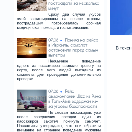
пострадали за несколько
минут
Сразу два случая укусов
змей зафиксированы на севере страны,
пострадавшим потребовалась срочная
медицинская помощь и госпитализация.
Паника на рейсе
07.08
в Израиль: самолет
В течен
остановили перед самым
вылетом
Необычное поведение
одного из пассажиров вызвало тревогу на
борту, после чего людей высадили из
самолета для проведения дополнительной
проверки.
Рейс
07.08
авиакомпании Wizz из Рима
в Тель-Авив задержан из-
за угрозы безопасности
По словам пассажиров, уже
после завершения посадки один из
пассажиров захотел покинуть самолет.
Пассажиры утверждают, что они обратили
внимание на странное поведение мужчины