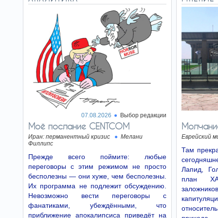
07.08.2026
Выбор редакции
Моё послание CENTCOM
Молчани
Иран: перманентный кризис
Мелани
Еврейский м
Филлипс
Там прекра
Прежде всего поймите: любые
сегодняшне
переговоры с этим режимом не просто
Лапид, Го
бесполезны — они хуже, чем бесполезны.
план ХА
Их программа не подлежит обсуждению.
заложников
Невозможно вести переговоры с
капитуляц
фанатиками, убеждёнными, что
относите
приближение апокалипсиса приведёт на