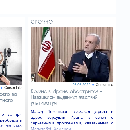
СРОЧНО
08.08.2026
Cursor Info
Cursor Info
Кризис в Иране обострился -
сего за
Пезешкиан выдвинул жесткий
тного
ультиматум
Масуд Пезешкиан высказал угрозы в
что за три
адрес верхушки Ирана в связи с
реобразить
серьезными проблемами, связанными с
от лишнего
Моджтабой Хаменеи.