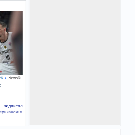
26
NewsRu
е
 подписал
риканским