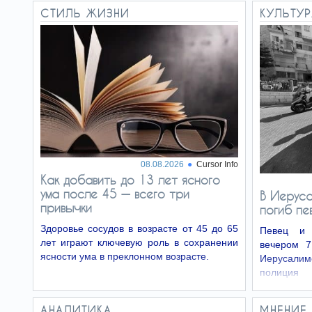
каждую минуту погибает один…
СТИЛЬ ЖИЗНИ
КУЛЬТУ
«Юнайтед» возвращается в
07.08
Израиль
Американская авиакомпания United Airlines
возвращается в Израиль, возобновляя
полеты по маршруту между аэропортом
Ньюарк и аэропортом Бен-Гурион, с широким
расписанием из двух ежедневных рейсов.
08.08.2026
Cursor Info
Как добавить до 13 лет ясного
ума после 45 — всего три
В Иеруса
привычки
погиб пе
Здоровье сосудов в возрасте от 45 до 65
Певец и 
лет играют ключевую роль в сохранении
вечером 7
ясности ума в преклонном возрасте.
Иерусалим
полиция 
происшеств
АНАЛИТИКА
МНЕНИЕ