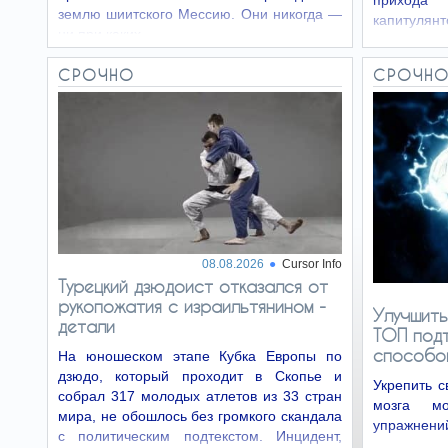
прихода
землю шиитского Мессию. Они никогда —
капитулян
ни при каких…
СРОЧНО
СРОЧН
08.08.2026
Cursor Info
Турецкий дзюдоист отказался от
рукопожатия с израильтянином -
Улучшить
детали
ТОП подт
способо
На юношеском этапе Кубка Европы по
дзюдо, который проходит в Скопье и
Укрепить с
собрал 317 молодых атлетов из 33 стран
мозга м
мира, не обошлось без громкого скандала
упражнений
с политическим подтекстом. Инцидент,