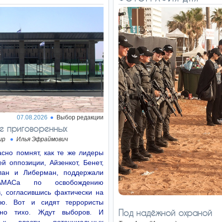
07.08.2026
Выбор редакции
е приговоренных
ир
Илья Эфраймович
сно помнят, как те же лидеры
й оппозиции, Айзенкот, Бенет,
лан и Либерман, поддержали
МАСа по освобождению
, согласившись фактически на
ию. Вот и сидят террористы
Под надёжной охраной
льно тихо. Ждут выборов. И