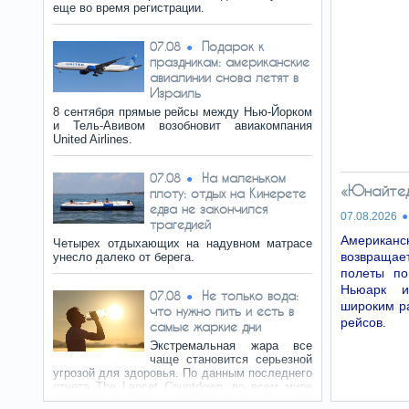
еще во время регистрации.
Подарок к
07.08
праздникам: американские
авиалинии снова летят в
Израиль
8 сентября прямые рейсы между Нью-Йорком
и Тель-Авивом возобновит авиакомпания
United Airlines.
На маленьком
07.08
«Юнайтед
плоту: отдых на Кинерете
едва не закончился
07.08.2026
трагедией
Американск
Четырех отдыхающих на надувном матрасе
возвращае
унесло далеко от берега.
полеты по
Ньюарк и
Не только вода:
07.08
широким р
что нужно пить и есть в
рейсов.
самые жаркие дни
Экстремальная жара все
чаще становится серьезной
угрозой для здоровья. По данным последнего
отчета The Lancet Countdown, во всем мире
из-за воздействия высоких температур