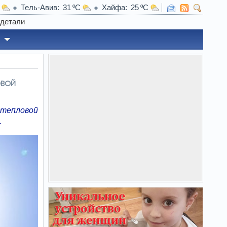
Тель-Авив
31
Хайфа
25
вой
тепловой
.