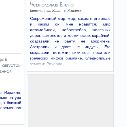
Чернокожая Елена
Константин Хаит
Кстати
Современный мир, мир, каким я его знаю
и каким он мне нравится, мир
автомобилей, небоскребов, железных
дорог, самолетов и космических кораблей,
создавали не банту, не аборигены
Австралии и даже не индусы. Его
создавали потомки викингов, носители
греческих мифов римляне, бледнолицые
ды в
земляки Ричарда…
 августа:
енная
ы Израиля,
мпература
дет близкой
ременная