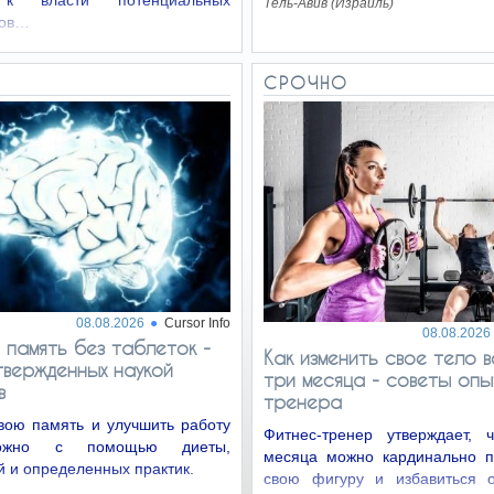
 к власти потенциальных
Тель-Авив (Израиль)
тов…
О
СРОЧНО
08.08.2026
Cursor Info
08.08.2026
 память без таблеток -
Как изменить свое тело в
вержденных наукой
три месяца - советы опы
в
тренера
вою память и улучшить работу
Фитнес-тренер утверждает, 
ожно с помощью диеты,
месяца можно кардинально п
 и определенных практик.
свою фигуру и избавиться 