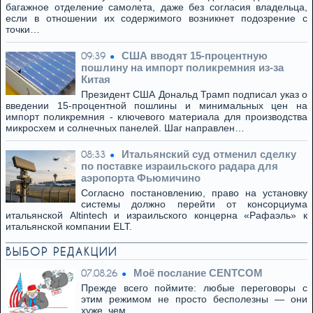
багажное отделение самолета, даже без согласия владельца,
если в отношении их содержимого возникнет подозрение с
точки…
США вводят 15-процентную
09:39
пошлину на импорт поликремния из-за
Китая
Президент США Дональд Трамп подписал указ о
введении 15-процентной пошлины и минимальных цен на
импорт поликремния - ключевого материала для производства
микросхем и солнечных панелей. Шаг направлен…
Итальянский суд отменил сделку
08:33
по поставке израильского радара для
аэропорта Фьюмичино
Согласно постановлению, право на установку
системы должно перейти от консорциума
итальянской Altintech и израильского концерна «Рафаэль» к
итальянской компании ELT.
ВЫБОР РЕДАКЦИИ
Моё послание CENTCOM
07.08.26
Прежде всего поймите: любые переговоры с
этим режимом не просто бесполезны — они
хуже, чем…