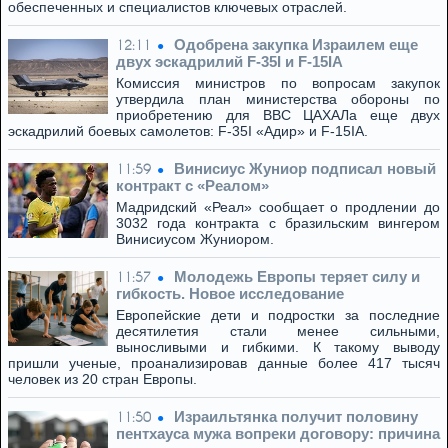
обеспеченных и специалистов ключевых отраслей.
Одобрена закупка Израилем еще
12:11
двух эскадрилий F-35I и F-15IA
Комиссия министров по вопросам закупок
утвердила план министерства обороны по
приобретению для ВВС ЦАХАЛа еще двух
эскадрилий боевых самолетов: F-35I «Адир» и F-15IA.
Винисиус Жуниор подписал новый
11:59
контракт с «Реалом»
Мадридский «Реал» сообщает о продлении до
3032 года контракта с бразильским вингером
Винисиусом Жуниором.
Молодежь Европы теряет силу и
11:57
гибкость. Новое исследование
Европейские дети и подростки за последние
десятилетия стали менее сильными,
выносливыми и гибкими. К такому выводу
пришли ученые, проанализировав данные более 417 тысяч
человек из 20 стран Европы.
Израильтянка получит половину
11:50
пентхауса мужа вопреки договору: причина