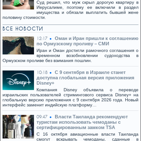
Суд решил, что муж скрыл дорогую квартиру в
Иерусалиме, поэтому ее включили в раздел
имущества и обязали выплатить бывшей жене
половину стоимости.
ВСЕ НОВОСТИ
Оман и Иран пришли к соглашению
12:17
по Ормузскому проливу – СМИ
Иран и Оман достигли рамочного соглашения о
временном возобновлении судоходства в
Ормузском проливе без взимания пошлин.
C 9 сентября в Израиле станет
10:18
доступна глобальная версия приложения
Disney+
Компания Disney объявила о переводе
израильских пользователей стримингового сервиса Disney+ на
глобальную версию приложения с 9 сентября 2026 года. Новый
интерфейс заменит индийскую платформу…
Власти Таиланда рекомендуют
09:47
туристам использовать чемоданы с
сертифицированным замком TSA
С 16 октября авиационные власти Таиланда
смогут вскрывать чемоданы, сданные в