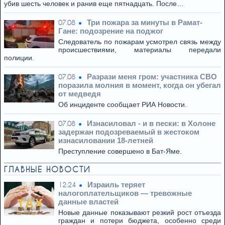
убив шесть человек и ранив еще пятнадцать. После…
Три пожара за минуты в Рамат-
07.08
Гане: подозрение на поджог
Следователь по пожарам усмотрел связь между
происшествиями, материалы передали
полиции.
Разрази меня гром: участника СВО
07.08
поразила молния в момент, когда он убегал
от медведя
Об инциденте сообщает РИА Новости.
Изнасиловал - и в пески: в Холоне
07.08
задержан подозреваемый в жестоком
изнасиловании 18-летней
Преступление совершено в Бат-Яме.
ГЛАВНЫЕ НОВОСТИ
Израиль теряет
12:24
налогоплательщиков — тревожные
данные властей
Новые данные показывают резкий рост отъезда
граждан и потери бюджета, особенно среди