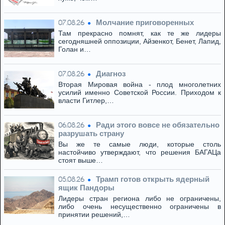
Молчание приговоренных
07.08.26
Там прекрасно помнят, как те же лидеры
сегодняшней оппозиции, Айзенкот, Бенет, Лапид,
Голан и…
Диагноз
07.08.26
Вторая Мировая война - плод многолетних
усилий именно Советской России. Приходом к
власти Гитлер,…
Ради этого вовсе не обязательно
06.08.26
разрушать страну
Вы же те самые люди, которые столь
настойчиво утверждают, что решения БАГАЦа
стоят выше…
Трамп готов открыть ядерный
05.08.26
ящик Пандоры
Лидеры стран региона либо не ограничены,
либо очень несущественно ограничены в
принятии решений,…