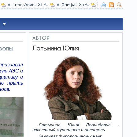
Тель-Авив
31
Хайфа
25
достигли ключевой договоренности по Хизбалле - оценка
АВТОР
вропы
Латынина Юлия
ризнавал
кую АЭС и
циативу и
ую прыть
носа.
Латынина Юлия Леонидовна -
известный журналист и писатель
Кандидат филологических наук.