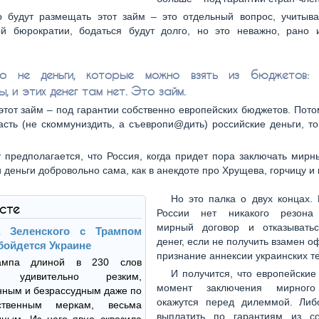
о будут размещать этот займ – это отдельный вопрос, учитыва
ой бюрократии, бодаться будут долго, но это неважно, рано 
.
о не деньги, которые можно взять из бюджетов:
, и этих денег там нет. Это займ.
этот займ – под гарантии собственно европейских бюджетов. Пото
асть (не скоммуниздить, а съевропи@дить) российские деньги, т
 предполагается, что Россия, когда придет пора заключать мирн
и деньги добровольно сама, как в анекдоте про Хрущева, горчицу и 
Но это палка о двух концах.
ксте
России нет никакого резона 
мирный договор и отказывать
а Зеленского с Трампом
денег, если не получить взамен 
бойдется Украине
признание аннексии украинских т
ампа длиной в 230 слов
И получится, что европейские
я удивительно резким,
момент заключения мирного
ным и безрассудным даже по
окажутся перед дилеммой. Ли
ственным меркам, весьма
выплатить по гарантиям из со