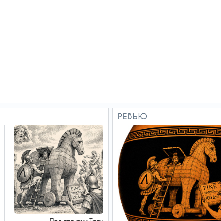
РЕВЬЮ
Под стенами Трои