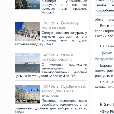
сумасброд
выглядит унизительной
оплеухой, а в том, что
злоба ч
исчезает сам предмет,
оскорбили
который…
обмен приз
Диктатору
16.07.26
Вот и п
никто не пишет
территории
Солдат попросил закурить у
России все
торговки цветами, а она
воткнула ему в дуло
автомата гвоздику. Жест…
На само
Трамп
Ключ к
14.07.26
получали
разгадке секрета
С момента подписания
Европа
меморандума о
посмотрим
взаимопонимании мировые
разрушили 
цены на нефть упали более чем на 20%.…
Но еще 
Судьбоносный
12.07.26
активы кто
вопрос для евреев
диаспоры
Позволив разложить свою
Юлия 
еврейскую идентичность на
отдельные, удобные для выбора элементы,
«Эхо F
евреи…