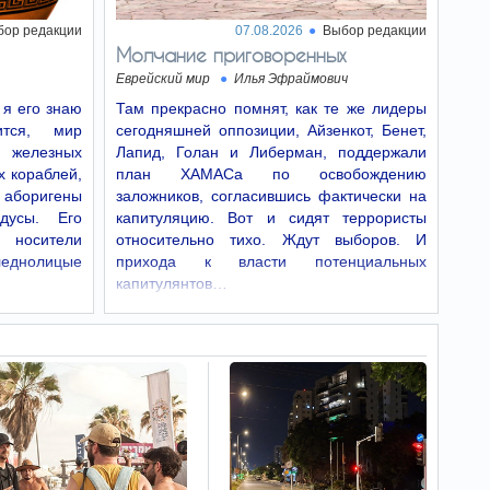
районе, в 170 километрах к юго-западу от
Анкориджа, на глубине около 10 километров.
бор редакции
07.08.2026
Выбор редакции
Молчание приговоренных
Почему утром
09:01
Еврейский мир
Илья Эфраймович
жизнь кажется тяжелее,
объяснили эксперты
 я его знаю
Там прекрасно помнят, как те же лидеры
Почему именно утром
тся, мир
сегодняшней оппозиции, Айзенкот, Бенет,
симптомы подавленного
 железных
Лапид, Голан и Либерман, поддержали
настроения могут быть наиболее сильными и
х кораблей,
какие простые привычки помогают сделать
план ХАМАСа по освобождению
начало дня значительно легче.
аборигены
заложников, согласившись фактически на
дусы. Его
капитуляцию. Вот и сидят террористы
Древняя болезнь,
08:52
, носители
относительно тихо. Ждут выборов. И
которая уродует лицо,
леднолицые
прихода к власти потенциальных
вернулась — кто в зоне
капитулянтов…
риска
Болезнь Хансена способна вызывать паралич
и деформацию лица. Врачи предупреждают о
характерных симптомах.
Опасение нового
08:51
7 октября - ЦАХАЛ нашел
брешь на границе с Газой
Силы ЦАХАЛа заметили на
границе с Газой серьезную
проблему с безопасностью, которая может