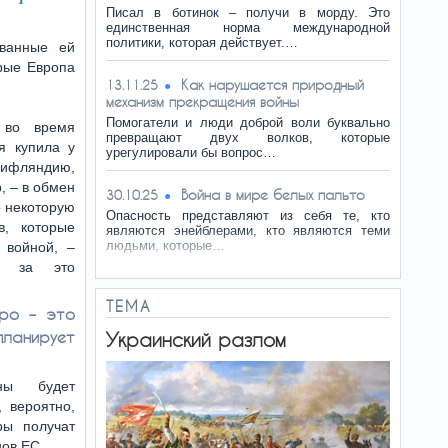
Писал в ботинок – получи в морду. Это
единственная норма международной
политики, которая действует.…
еванные ей
орые Европа
Как нарушается природный
13.11.25
механизм прекращения войны
Помогатели и люди доброй воли буквально
 во время
превращают двух волков, которые
я купила у
урегулировали бы вопрос…
ифляндию,
, – в обмен
Война в мире белых пальто
30.10.25
о некоторую
Опасность представляют из себя те, кто
в, которые
являются энейблерами, кто являются теми
людьми, которые…
 войной, –
у за это
ТЕМА
вро – это
ланирует
Украинский разлом
ны будет
, вероятно,
ры получат
нов ЕС.