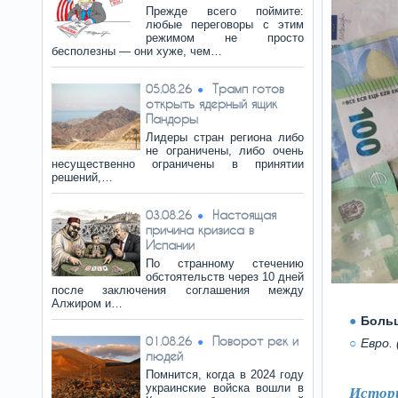
Прежде всего поймите:
любые переговоры с этим
режимом не просто
бесполезны — они хуже, чем…
Трамп готов
05.08.26
открыть ядерный ящик
Пандоры
Лидеры стран региона либо
не ограничены, либо очень
несущественно ограничены в принятии
решений,…
Настоящая
03.08.26
причина кризиса в
Испании
По странному стечению
обстоятельств через 10 дней
после заключения соглашения между
Алжиром и…
Боль
Поворот рек и
01.08.26
Евро. 
людей
Помнится, когда в 2024 году
украинские войска вошли в
Истори