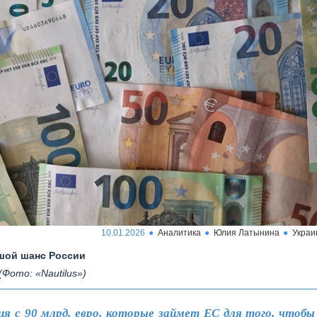
10.01.2026
Аналитика
Юлия Латынина
Украи
шой шанс России
(Фото: «Nautilus»)
я с 90 млрд. евро, которые займет ЕС для того, чтобы