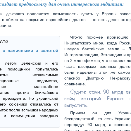
создает предпосылку для очень интересного эндшпиля:
ии де-факто появляется возможность купить у Европы заво
 в обмен на покрытие европейских долгов, – то есть денег, кот
раине.
Что-то похожее произошло
ксте
Ништадтского мира, когда Росси
шведов балтийские земли – Л
 с наличными и золотой
Ингерманландию, Эстляндию и пр
на 2 млн ефимков, что составлял
м летом Зеленский и его
часть шведских военных долго
ие помощники попытались
были наделаны этой же самой
редить» независимые
спасибо Дмитрию Некрасов
рупционные ведомства,
сравнение.
шавшие масштабное
Судите сами. 90 млрд е
ование против ближайшего
займ, который Европа п
 президента. Но украинский
его союзники отказались от
выпустить.
ыток после вспышки народных
Причем он для Украи
ов и возмущения западных
беспроцентный, то есть Украине
.
передадут 90 млрд, а инвесто
больше – под гарантии стран-чле