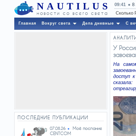
NAUTILUS
09:41
8
новости со всего света
Главная
Вокруг света
Дела дневные
С ве
АНАЛИТ
У Росси
завоева
На само
завоеван
доступ к
сказала
отреагиру
ПОСЛЕДНИЕ ПУБЛИКАЦИИ
Моё послание
07.08.26
CENTCOM