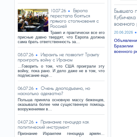
Европа
Бывшего 
10.07.26
перестала бояться
Кубичека
прямого столкновения с
военного
Россией
Трамп и практически все его
20.06.2026
присные давно твердят, что Европа должна
Объявле
сама брать ответственность за…
Бразилии 
военного 
Израиль не позволит Трампу
08.07.26
проиграть войну с Ираном
…Говорить о том, что США проиграли эту
войну, пока рано. И дело даже не в том, что
подписание еще…
Очень духоподъемно, но
06.07.26
насколько адекватно?
Польша приняла основную массу беженцев,
оказывала более чем существенную помощь
вооружениями в…
Признание геноцида как
04.07.26
политический инструмент
Признание Израилем геноцида армян…