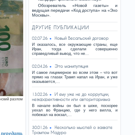
Обозреватель «Новой газеты» и
ведущая передачи «Код доступа» на «Эхо
Москвы».
ДРУГИЕ ПУБЛИКАЦИИ
Новый Весальский договор
02.07.26
И оказалось, все окружающие страны, еще
Иран, тогда сделали совершенно
справедливый вывод, что не…
Это манипуляция
02.04.26
И самое лицемерное во всем этом – что вот
прямо на глазах Трамп напал на Иран, и уже
оказывается,…
И ему уже не до коррупции,
13.02.26
неэффективности или авторитаризма
нский разлом
В начале войны он был в шоке, поскорее
уехал во Францию, где у него вилла, и
побежал на вокзал,…
Несколько мыслей о захвате
30.01.26
Трампом Мадуро
 передать