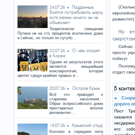
Подданные
(Скольк
24.07.26
боятся потребовать мира,
европейск
хотя режим ничего им не
разместят)
объясняет
Теоретически смещение
Но эт
Путина не на сто процентов исключено даже
и сейчас, но только по сугубо…
сверстаны
Сейчас 
О чём спорят
22.07.26
просто укр
в Корее
побегут.
Одним из результатов этого
Поэтому
является мощнейшая
конспирология, которая
отдаст сво
цветет среди крайних правых и…
В конте
Остров Крым
20.07.26
Всё это приводит к
Ссор
старению населения…
Образ всероссийского дома
дорого о
престарелых вполне
Пост Тр
релевантен:…
оказалс
несдержан
Крымский стыд
18.07.26
его соб
Коллапс в середине лета