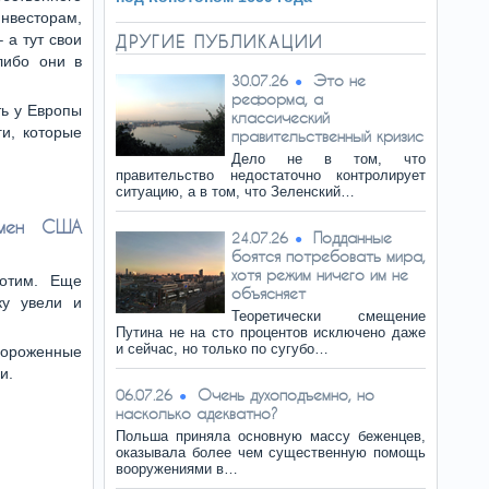
нвесторам,
 а тут свои
ДРУГИЕ ПУБЛИКАЦИИ
либо они в
Это не
30.07.26
реформа, а
ть у Европы
классический
ги, которые
правительственный кризис
Дело не в том, что
правительство недостаточно контролирует
ситуацию, а в том, что Зеленский…
амен США
Подданные
24.07.26
боятся потребовать мира,
хотя режим ничего им не
хотим. Еще
объясняет
ку увели и
Теоретически смещение
Путина не на сто процентов исключено даже
и сейчас, но только по сугубо…
мороженные
и.
Очень духоподъемно, но
06.07.26
насколько адекватно?
Польша приняла основную массу беженцев,
оказывала более чем существенную помощь
вооружениями в…