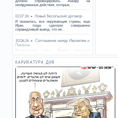
должно спровоцировать Анкару на
необдуманные действия, которые,…
Новый Весальский договор
02.07.26
И оказалось, все окружающие страны, еще
Иран, тогда сделали совершенно
справедливый вывод, что не…
Соглашение между Израилем и
30.06.26
Ливаном
Вооруженные силы Ливана получают
возможность войти в некоторые из
контролируемых ЦАХАЛ регионов для…
КАРИКАТУРА ДНЯ
Британская политика: правее,
28.06.26
ещё правее!
На политическом рынке образовалась ниша,
которую заполнила Restore, возглавляемая
Лоу, бывшим…
Пожалуй, оно и хорошо
26.06.26
Сейчас в корейской печати всё чаще говорят
о том, что нынешние двадцатилетние
превращаются в…