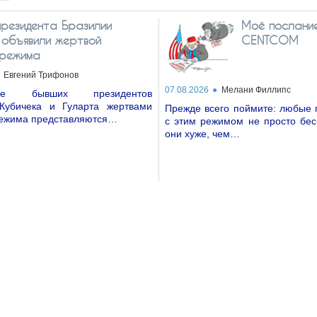
президента Бразилии
Моё послани
 объявили жертвой
CENTCOM
 режима
Евгений Трифонов
07.08.2026
Мелани Филлипс
ние бывших президентов
Кубичека и Гуларта жертвами
Прежде всего поймите: любые 
режима представляются…
с этим режимом не просто бе
они хуже, чем…