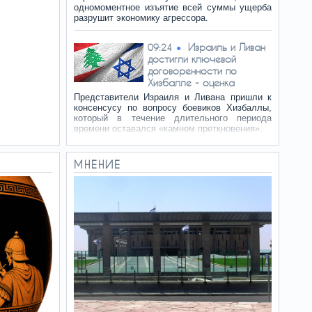
одномоментное изъятие всей суммы ущерба
разрушит экономику агрессора.
Израиль и Ливан
09:24
достигли ключевой
договоренности по
Хизбалле - оценка
Представители Израиля и Ливана пришли к
консенсусу по вопросу боевиков Хизбаллы,
который в течение длительного периода
времени оставался «камнем преткновения».
Лука Зидан
09:13
МНЕНИЕ
перешел в «Леганес»
Вратарь сборной Алжира
Лука Зидан перешел в
"Леганес". С ним подписан
контракт по формуле "1+1".
На Аляске
09:04
произошло землетрясение
В американском штате
Аляска произошло
землетрясение магнитудой
5,6. Его эпицентр находился в отдаленном