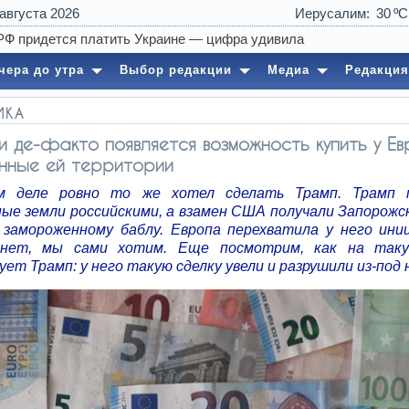
 августа 2026
Иерусалим
30
09:24
Израиль и Ливан 
чера до утра
Выбор редакции
Медиа
Редакция
ИКА
и де-факто появляется возможность купить у Е
нные ей территории
м деле ровно то же хотел сделать Трамп. Трамп п
ные земли российскими, а взамен США получали Запорожс
 замороженному баблу. Европа перехватила у него ини
: нет, мы сами хотим. Еще посмотрим, как на так
ет Трамп: у него такую сделку увели и разрушили из-под 