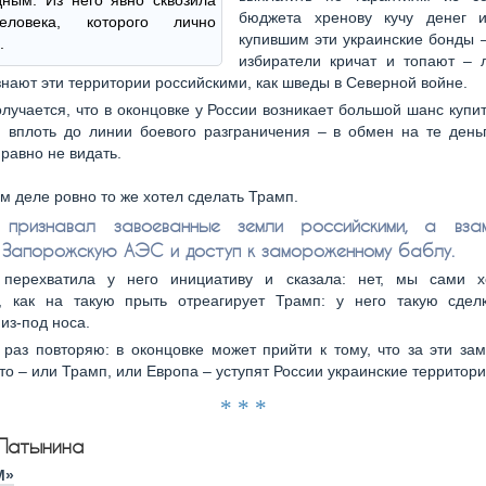
ным. Из него явно сквозила
бюджета хренову кучу денег и
еловека, которого лично
купившим эти украинские бонды –
.
избиратели кричат и топают – 
нают эти территории российскими, как шведы в Северной войне.
олучается, что в оконцовке у России возникает большой шанс купи
 вплоть до линии боевого разграничения – в обмен на те день
 равно не видать.
м деле ровно то же хотел сделать Трамп.
 признавал завоеванные земли российскими, а вз
 Запорожскую АЭС и доступ к замороженному баблу.
 перехватила у него инициативу и сказала: нет, мы сами 
, как на такую прыть отреагирует Трамп: у него такую сдел
из-под носа.
раз повторяю: в оконцовке может прийти к тому, что за эти за
-то – или Трамп, или Европа – уступят России украинские территори
* * *
Латынина
M»