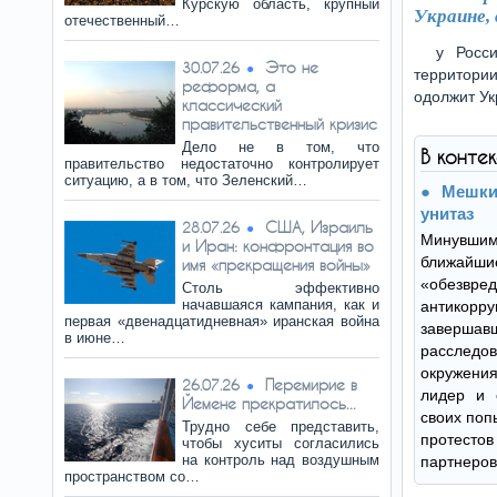
Курскую область, крупный
Украине, 
отечественный…
у Росс
Это не
30.07.26
территории
реформа, а
одолжит Ук
классический
правительственный кризис
Дело не в том, что
В конте
правительство недостаточно контролирует
ситуацию, а в том, что Зеленский…
Мешки
унитаз
США, Израиль
28.07.26
Минувши
и Иран: конфронтация во
ближайш
имя «прекращения войны»
«обезв
Столь эффективно
начавшаяся кампания, как и
антикор
первая «двенадцатидневная» иранская война
завер
в июне…
расслед
окружения
Перемирие в
26.07.26
лидер и 
Йемене прекратилось...
своих поп
Трудно себе представить,
протест
чтобы хуситы согласились
на контроль над воздушным
партнеров
пространством со…