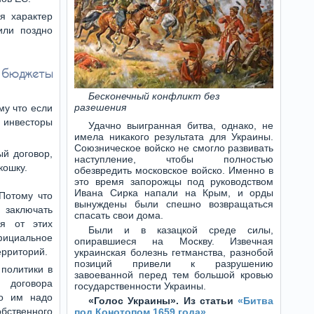
я характер
или поздно
 бюджеты
Бесконечный конфликт без
разешения
му что если
о инвесторы
Удачно выигранная битва, однако, не
имела никакого результата для Украины.
Союзническое войско не смогло развивать
ый договор,
наступление, чтобы полностью
кошку.
обезвредить московское войско. Именно в
это время запорожцы под руководством
Ивана Сирка напали на Крым, и орды
 Потому что
вынуждены были спешно возвращаться
заключать
спасать свои дома.
ся от этих
Были и в казацкой среде силы,
официальное
опиравшиеся на Москву. Извечная
ерриторий.
украинская болезнь гетманства, разнобой
позиций привели к разрушению
 политики в
завоеванной перед тем большой кровью
 договора
государственности Украины.
бо им надо
«Голос Украины». Из статьи
«Битва
бственного
под Конотопом 1659 года»