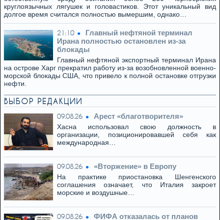
круглоязычных лягушек и головастиков. Этот уникальный вид
долгое время считался полностью вымершим, однако…
Главный нефтяной терминал
21:10
Ирана полностью остановлен из-за
блокады
Главный нефтяной экспортный терминал Ирана
на острове Харг прекратил работу из-за возобновленной военно-
морской блокады США, что привело к полной остановке отгрузки
нефти.
ВЫБОР РЕДАКЦИИ
Арест «благотворителя»
09.08.26
Хасна использовал свою должность в
организации, позиционировавшей себя как
международная…
«Вторжение» в Европу
09.08.26
На практике приостановка Шенгенского
соглашения означает, что Италия закроет
морские и воздушные…
ФИФА отказалась от планов
09.08.26