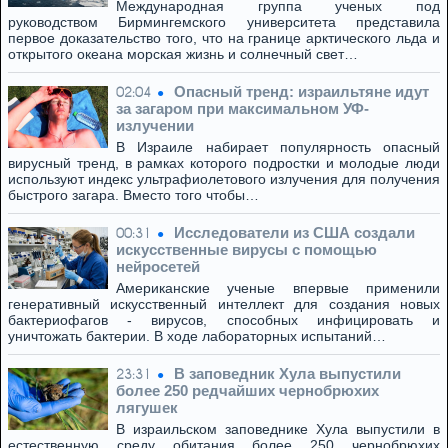
Международная группа ученых под
руководством Бирмингемского университета представила
первое доказательство того, что на границе арктического льда и
открытого океана морская жизнь и солнечный свет…
Опасный тренд: израильтяне идут
02:04
за загаром при максимальном УФ-
излучении
В Израиле набирает популярность опасный
вирусный тренд, в рамках которого подростки и молодые люди
используют индекс ультрафиолетового излучения для получения
быстрого загара. Вместо того чтобы…
Исследователи из США создали
00:31
искусственные вирусы с помощью
нейросетей
Американские ученые впервые применили
генеративный искусственный интеллект для создания новых
бактериофагов - вирусов, способных инфицировать и
уничтожать бактерии. В ходе лабораторных испытаний…
В заповедник Хула выпустили
23:31
более 250 редчайших чернобрюхих
лягушек
В израильском заповеднике Хула выпустили в
естественную среду обитания более 250 чернобрюхих