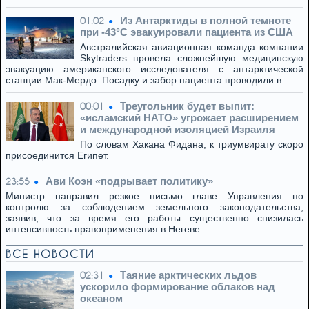
Из Антарктиды в полной темноте
01:02
при -43°C эвакуировали пациента из США
Австралийская авиационная команда компании
Skytraders провела сложнейшую медицинскую
эвакуацию американского исследователя с антарктической
станции Мак-Мердо. Посадку и забор пациента проводили в…
Треугольник будет выпит:
00:01
«исламский НАТО» угрожает расширением
и международной изоляцией Израиля
По словам Хакана Фидана, к триумвирату скоро
присоединится Египет.
Ави Коэн «подрывает политику»
23:55
Министр направил резкое письмо главе Управления по
контролю за соблюдением земельного законодательства,
заявив, что за время его работы существенно снизилась
интенсивность правоприменения в Негеве
ВСЕ НОВОСТИ
Таяние арктических льдов
02:31
ускорило формирование облаков над
океаном