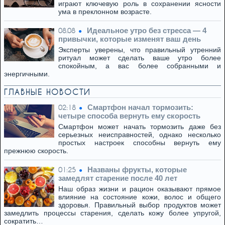
играют ключевую роль в сохранении ясности
ума в преклонном возрасте.
Идеальное утро без стресса — 4
08.08
привычки, которые изменят ваш день
Эксперты уверены, что правильный утренний
ритуал может сделать ваше утро более
спокойным, а вас более собранными и
энергичными.
ГЛАВНЫЕ НОВОСТИ
Смартфон начал тормозить:
02:18
четыре способа вернуть ему скорость
Смартфон может начать тормозить даже без
серьезных неисправностей, однако несколько
простых настроек способны вернуть ему
прежнюю скорость.
Названы фрукты, которые
01:25
замедлят старение после 40 лет
Наш образ жизни и рацион оказывают прямое
влияние на состояние кожи, волос и общего
здоровья. Правильный выбор продуктов может
замедлить процессы старения, сделать кожу более упругой,
сократить…