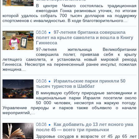
В центре Чикаго состоялась традиционная
ежегодная Гонка резиновых уточек, по итогам
которой удалось собрать 700 тысяч долларов на поддержку
спортсменов с инвалидностью. В ходе благотворительного…
97-летняя британка совершила
08.08
полет на крыле самолета и вошла в Книгу
Гиннесса
97-летняя жительница Великобритании
совершила полет, привязав себя к крылу
летящего самолета, и установила новый мировой рекорд
Гиннесса. Несмотря на перенесенный ранее инсульт, пожилая
женщина…
Израильские парки приняли 50
08.08
тысяч туристов в Шаббат
В минувшую субботу природные заповедники и
национальные парки Израиля посетили около
50 000 человек, несмотря на жаркую погоду.
Управление природы и парков также объявило о начале
мероприятий,…
Как добавить до 13 лет ясного ума
08.08
после 45 — всего три привычки
Здоровье сосудов в возрасте от 45 до 65 лет