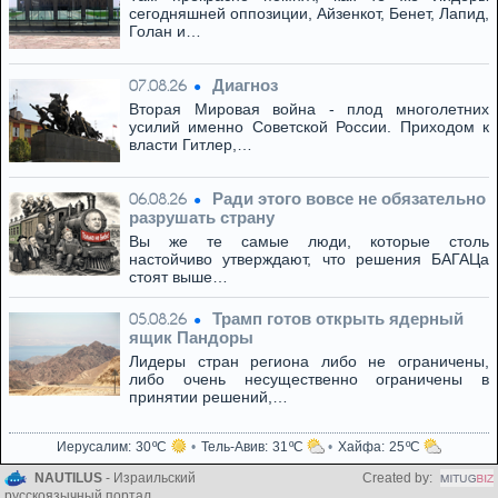
сегодняшней оппозиции, Айзенкот, Бенет, Лапид,
Голан и…
Диагноз
07.08.26
Вторая Мировая война - плод многолетних
усилий именно Советской России. Приходом к
власти Гитлер,…
Ради этого вовсе не обязательно
06.08.26
разрушать страну
Вы же те самые люди, которые столь
настойчиво утверждают, что решения БАГАЦа
стоят выше…
Трамп готов открыть ядерный
05.08.26
ящик Пандоры
Лидеры стран региона либо не ограничены,
либо очень несущественно ограничены в
принятии решений,…
Иерусалим
30
Тель-Авив
31
Хайфа
25
NAUTILUS
- Израильский
Created by:
русскоязычный портал