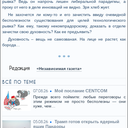
рывка? Ведь он напрочь лишен либеральной парадигмы, а
проку от него в деле инноваций не видно. Зря хлеб жует.
Не захочется ли кому-то и его зачистить ввиду очевидной
бесполезности существования для целей технологического
рывка? Как ему, такому некомпрадорскому, доказать в отделе
зачистки свою духовность? Как ее предъявить?
Духовность – вещь не самозваная. На лице не растет, как
борода…
* * *
Редакция
«Независимая газета»
ВСЁ ПО ТЕМЕ
Моё послание CENTCOM
07.08.26
Прежде всего поймите: любые переговоры с
этим режимом не просто бесполезны — они
хуже, чем…
Трамп готов открыть ядерный
05.08.26
ящик Пандоры