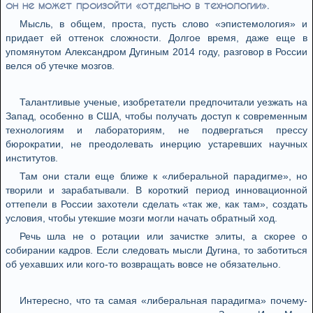
он не может произойти «отдельно в технологии».
Мысль, в общем, проста, пусть слово «эпистемология» и
придает ей оттенок сложности. Долгое время, даже еще в
упомянутом Александром Дугиным 2014 году, разговор в России
велся об утечке мозгов.
Талантливые ученые, изобретатели предпочитали уезжать на
Запад, особенно в США, чтобы получать доступ к современным
технологиям и лабораториям, не подвергаться прессу
бюрократии, не преодолевать инерцию устаревших научных
институтов.
Там они стали еще ближе к «либеральной парадигме», но
творили и зарабатывали. В короткий период инновационной
оттепели в России захотели сделать «так же, как там», создать
условия, чтобы утекшие мозги могли начать обратный ход.
Речь шла не о ротации или зачистке элиты, а скорее о
собирании кадров. Если следовать мысли Дугина, то заботиться
об уехавших или кого-то возвращать вовсе не обязательно.
Интересно, что та самая «либеральная парадигма» почему-