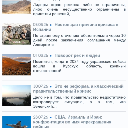
Лидеры стран региона либо не ограничены,
либо очень несущественно ограничены в
принятии решений,…
Настоящая причина кризиса в
03.08.26
Испании
По странному стечению обстоятельств через 10
дней после заключения соглашения между
Алжиром и…
Поворот рек и людей
01.08.26
Помнится, когда в 2024 году украинские войска
вошли в Курскую область, крупный
отечественный…
Это не реформа, а классический
30.07.26
правительственный кризис
Дело не в том, что правительство недостаточно
контролирует ситуацию, а в том, что
Зеленский…
США, Израиль и Иран:
28.07.26
конфронтация во имя «прекращения
войны»