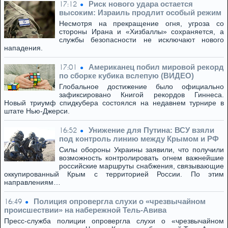
Риск нового удара остается
17:12
высоким: Израиль продлит особый режим
Несмотря на прекращение огня, угроза со
стороны Ирана и «Хизбаллы» сохраняется, а
службы безопасности не исключают нового
нападения.
Американец побил мировой рекорд
17:01
по сборке кубика вслепую (ВИДЕО)
Глобальное достижение было официально
зафиксировано Книгой рекордов Гиннеса.
Новый триумф спидкубера состоялся на недавнем турнире в
штате Нью-Джерси.
Унижение для Путина: ВСУ взяли
16:52
под контроль линию между Крымом и РФ
Силы обороны Украины заявили, что получили
возможность контролировать огнем важнейшие
российские маршруты снабжения, связывающие
оккупированный Крым с территорией России. По этим
направлениям…
Полиция опровергла слухи о «чрезвычайном
16:49
происшествии» на набережной Тель-Авива
Пресс-служба полиции опровергла слухи о «чрезвычайном