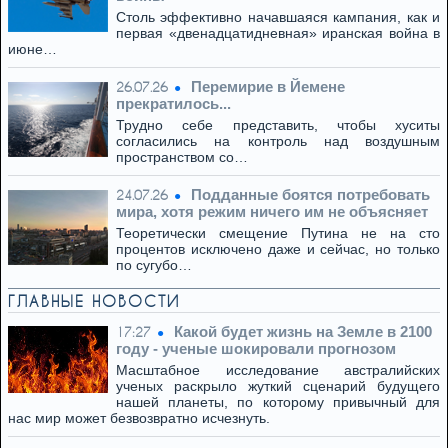
Столь эффективно начавшаяся кампания, как и
первая «двенадцатидневная» иранская война в
июне…
Перемирие в Йемене
26.07.26
прекратилось...
Трудно себе представить, чтобы хуситы
согласились на контроль над воздушным
пространством со…
Подданные боятся потребовать
24.07.26
мира, хотя режим ничего им не объясняет
Теоретически смещение Путина не на сто
процентов исключено даже и сейчас, но только
по сугубо…
ГЛАВНЫЕ НОВОСТИ
Какой будет жизнь на Земле в 2100
17:27
году - ученые шокировали прогнозом
Масштабное исследование австралийских
ученых раскрыло жуткий сценарий будущего
нашей планеты, по которому привычный для
нас мир может безвозвратно исчезнуть.