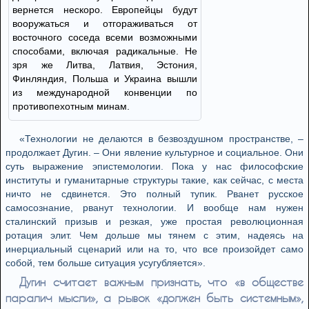
вернется нескоро. Европейцы будут
вооружаться и отгораживаться от
восточного соседа всеми возможными
способами, включая радикальные. Не
зря же Литва, Латвия, Эстония,
Финляндия, Польша и Украина вышли
из международной конвенции по
противопехотным минам.
«Технологии не делаются в безвоздушном пространстве, –
продолжает Дугин. – Они явление культурное и социальное. Они
суть выражение эпистемологии. Пока у нас философские
институты и гуманитарные структуры такие, как сейчас, с места
ничто не сдвинется. Это полный тупик. Рванет русское
самосознание, рванут технологии. И вообще нам нужен
сталинский призыв и резкая, уже простая революционная
ротация элит. Чем дольше мы тянем с этим, надеясь на
инерциальный сценарий или на то, что все произойдет само
собой, тем больше ситуация усугубляется».
Дугин считает важным признать, что «в обществе
паралич мысли», а рывок «должен быть системным»,