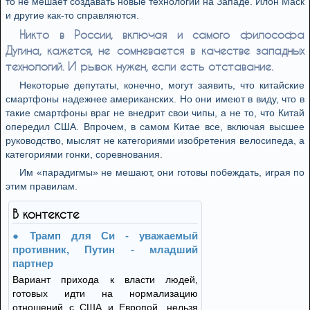
то не мешает создавать новые технологии на Западе. Илон Маск
и другие как-то справляются.
Никто в России, включая и самого философа
Дугина, кажется, не сомневается в качестве западных
технологий. И рывок нужен, если есть отставание.
Некоторые депутаты, конечно, могут заявить, что китайские
смартфоны надежнее американских. Но они имеют в виду, что в
такие смартфоны враг не внедрит свои чипы, а не то, что Китай
опередил США. Впрочем, в самом Китае все, включая высшее
руководство, мыслят не категориями изобретения велосипеда, а
категориями гонки, соревнования.
Им «парадигмы» не мешают, они готовы побеждать, играя по
этим правилам.
В контексте
Трамп для Си - уважаемый
противник, Путин - младший
партнер
Вариант прихода к власти людей,
готовых идти на нормализацию
отношений с США и Европой, нельзя