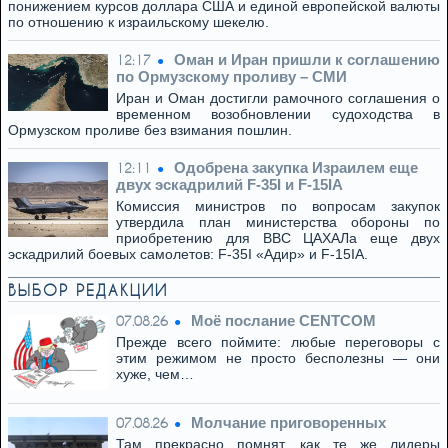
понижением курсов доллара США и единой европейской валюты
по отношению к израильскому шекелю.
Оман и Иран пришли к соглашению
12:17
по Ормузскому проливу – СМИ
Иран и Оман достигли рамочного соглашения о
временном возобновлении судоходства в
Ормузском проливе без взимания пошлин.
Одобрена закупка Израилем еще
12:11
двух эскадрилий F-35I и F-15IA
Комиссия министров по вопросам закупок
утвердила план министерства обороны по
приобретению для ВВС ЦАХАЛа еще двух
эскадрилий боевых самолетов: F-35I «Адир» и F-15IA.
ВЫБОР РЕДАКЦИИ
Моё послание CENTCOM
07.08.26
Прежде всего поймите: любые переговоры с
этим режимом не просто бесполезны — они
хуже, чем…
Молчание приговоренных
07.08.26
Там прекрасно помнят, как те же лидеры