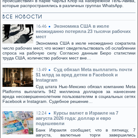
происшествии» в парке Чарльз Клор на набережной Тель-Авива,
которые распространялись в различных группах WhatsApp.
ВСЕ НОВОСТИ
Экономика США в июле
16:46
неожиданно потеряла 23 тысячи рабочих
мест
Экономика США в июле неожиданно сократила
число рабочих мест, что может свидетельствовать об ослаблении
спроса на рабочую силу. Согласно данным Бюро статистики
труда США, количество рабочих мест вне…
Суд обязал Meta выплатить почти
13:49
$1 млрд за вред детям в Facebook и
Instagram
Суд штата Нью-Мексико обязал компанию Meta
Platforms выплатить 942 миллиона долларов за нанесение
вреда несовершеннолетним пользователям в социальных сетях
Facebook и Instagram. Судебное решение…
Курсы валют в Израиле на 7
12:24
августа 2026 года: доллар и евро
подешевели
Банк Израиля сообщает, что в пятницу, 7
августа, валютные торги завершились