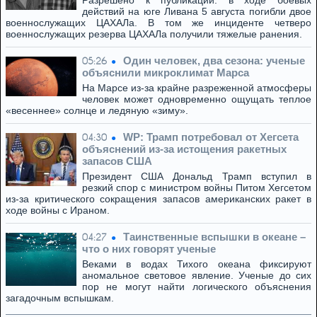
Разрешено к публикации: в ходе боевых
действий на юге Ливана 5 августа погибли двое
военнослужащих ЦАХАЛа. В том же инциденте четверо
военнослужащих резерва ЦАХАЛа получили тяжелые ранения.
Один человек, два сезона: ученые
05:26
объяснили микроклимат Марса
На Марсе из-за крайне разреженной атмосферы
человек может одновременно ощущать теплое
«весеннее» солнце и ледяную «зиму».
WP: Трамп потребовал от Хегсета
04:30
объяснений из-за истощения ракетных
запасов США
Президент США Дональд Трамп вступил в
резкий спор с министром войны Питом Хегсетом
из-за критического сокращения запасов американских ракет в
ходе войны с Ираном.
Таинственные вспышки в океане –
04:27
что о них говорят ученые
Веками в водах Тихого океана фиксируют
аномальное световое явление. Ученые до сих
пор не могут найти логического объяснения
загадочным вспышкам.