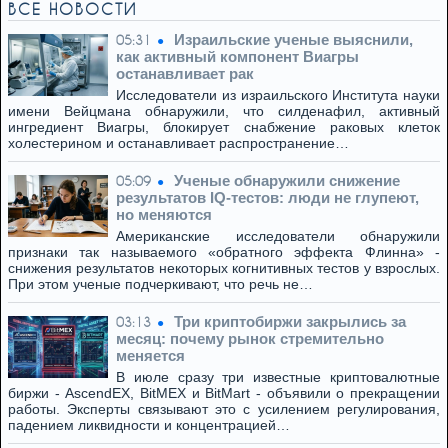
ВСЕ НОВОСТИ
Израильские ученые выяснили,
05:31
как активный компонент Виагры
останавливает рак
Исследователи из израильского Института науки
имени Вейцмана обнаружили, что силденафил, активный
ингредиент Виагры, блокирует снабжение раковых клеток
холестерином и останавливает распространение…
Ученые обнаружили снижение
05:09
результатов IQ-тестов: люди не глупеют,
но меняются
Американские исследователи обнаружили
признаки так называемого «обратного эффекта Флинна» -
снижения результатов некоторых когнитивных тестов у взрослых.
При этом ученые подчеркивают, что речь не…
Три криптобиржи закрылись за
03:13
месяц: почему рынок стремительно
меняется
В июле сразу три известные криптовалютные
биржи - AscendEX, BitMEX и BitMart - объявили о прекращении
работы. Эксперты связывают это с усилением регулирования,
падением ликвидности и концентрацией…