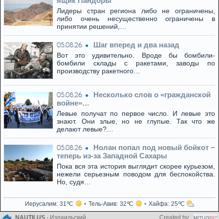
ящик Пандоры
Лидеры стран региона либо не ограничены,
либо очень несущественно ограничены в
принятии решений,…
Шаг вперед и два назад
05.08.26
Вот это удивительно. Вроде бы бомбили-
бомбили склады с ракетами, заводы по
производству ракетного…
Несколько слов о «гражданской
05.08.26
войне»…
Левые получат по первое число. И левые это
знают. Они злые, но не глупые. Так что же
делают левые?…
Нолан попал под новый бойкот −
05.08.26
теперь из‑за Западной Сахары
Пока вся эта история выглядит скорее курьезом,
нежели серьезным поводом для беспокойства.
Но, судя…
Иерусалим
31
Тель-Авив
32
Хайфа
25
NAUTILUS
- Израильский
Created by: