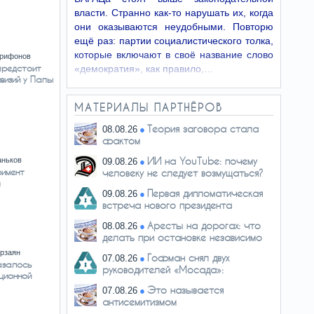
власти. Странно как-то нарушать их, когда
они оказываются неудобными. Повторю
ещё раз: партии социалистического толка,
которые включают в своё название слово
Трифонов
предстоит
«демократия», как правило,…
ивизий у Папы
МАТЕРИАЛЫ ПАРТНЁРОВ
Теория заговора стала
08.08.26
фактом
ИИ на YouTube: почему
аньков
09.08.26
имент
человеку не следует возмущаться?
я
Первая дипломатическая
09.08.26
встреча нового президента
Колумбии -…
Аресты на дорогах: что
08.08.26
делать при остановке независимо
от…
ирзаян
Гофман снял двух
07.08.26
азалось
руководителей «Мосада»:
ционной
перестановки…
Это называется
07.08.26
антисемитизмом