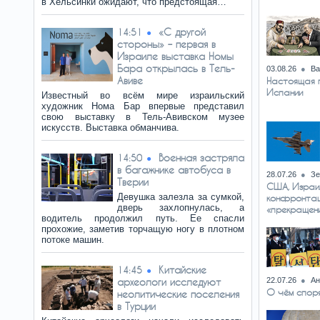
в Хельсинки ожидают, что предстоящая…
«С другой
14:51
стороны» – первая в
Израиле выставка Номы
Бара открылась в Тель-
03.08.26
Ва
Авиве
Настоящая п
Испании
Известный во всём мире израильский
художник Нома Бар впервые представил
свою выставку в Тель-Авивском музее
искусств. Выставка обманчива.
Военная застряла
14:50
в багажнике автобуса в
28.07.26
Зе
Тверии
США, Израи
Девушка залезла за сумкой,
конфронтац
дверь захлопнулась, а
«прекращени
водитель продолжил путь. Ее спасли
прохожие, заметив торчащую ногу в плотном
потоке машин.
Китайские
14:45
археологи исследуют
22.07.26
Ан
О чём споря
неолитические поселения
в Турции