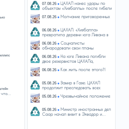
ЦАХАЛ нанес удары по
07.08.26
объектам «Хизбаллы» после гибели
двух…
Молчание приговоренных
07.08.26
ько
ЦАХАЛ: «Хизбалла»
06.08.26
превратила деревни юга Ливана в
сеть…
Социалисты
06.08.26
обнародовали свои планы
иллипс
На юге Ливана погибли
06.08.26
двое резервистов ЦАХАЛа,
четверо…
Как жить после этого?!
06.08.26
Замир в Газе: ЦАХАЛ
05.08.26
продолжит преследовать всех
штейн
причастных…
т что…
Чрезвычайное положение
05.08.26
Министр иностранных дел
05.08.26
Саар начал визит в Эквадор и…