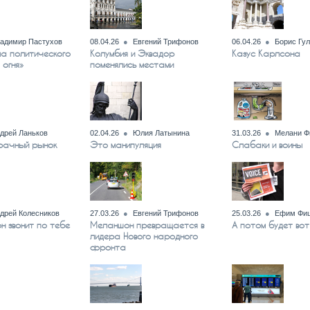
адимир Пастухов
08.04.26
Евгений Трифонов
06.04.26
Борис Гул
а политического
Колумбия и Эквадор
Казус Карлсона
 огня»
поменялись местами
дрей Ланьков
02.04.26
Юлия Латынина
31.03.26
Мелани Ф
брачный рынок
Это манипуляция
Слабаки и воины
дрей Колесников
27.03.26
Евгений Трифонов
25.03.26
Ефим Фи
он звонит по тебе
Меланшон превращается в
А потом будет во
лидера Нового народного
фронта