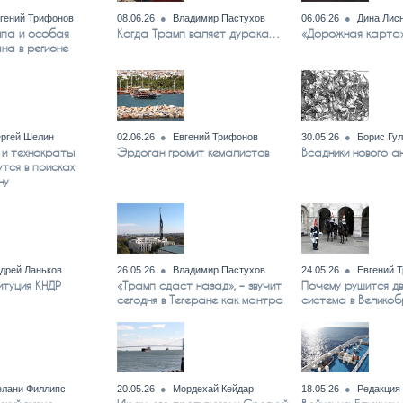
гений Трифонов
08.06.26
Владимир Пастухов
06.06.26
Дина Лис
мпа и особая
Когда Трамп валяет дурака…
«Дорожная карта»
на в регионе
ргей Шелин
02.06.26
Евгений Трифонов
30.05.26
Борис Гул
 и технократы
Эрдоган громит кемалистов
Всадники нового а
тся в поисках
ну
дрей Ланьков
26.05.26
Владимир Пастухов
24.05.26
Евгений 
итуция КНДР
«Трамп сдаст назад», – звучит
Почему рушится д
сегодня в Тегеране как мантра
система в Великоб
лани Филлипс
20.05.26
Мордехай Кейдар
18.05.26
Редакция