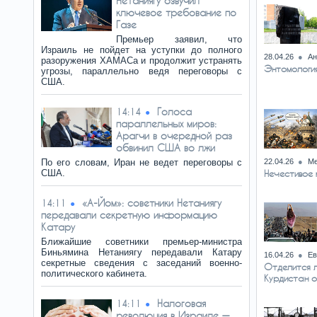
Нетаниягу озвучил
ключевое требование по
Газе
Премьер заявил, что
Израиль не пойдет на уступки до полного
28.04.26
Ан
разоружения ХАМАСа и продолжит устранять
Энтомологи
угрозы, параллельно ведя переговоры с
США.
Голоса
14:14
параллельных миров:
Арагчи в очередной раз
обвинил США во лжи
По его словам, Иран не ведет переговоры с
22.04.26
Ме
США.
Нечестивое
«А-Йом»: советники Нетаниягу
14:11
передавали секретную информацию
Катару
Ближайшие советники премьер-министра
Биньямина Нетаниягу передавали Катару
16.04.26
Ев
секретные сведения с заседаний военно-
Отделится 
политического кабинета.
Курдистан 
Налоговая
14:11
революция в Израиле —