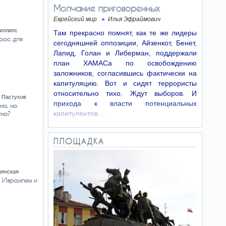
Молчание приговоренных
Еврейский мир
Илья Эфраймович
иллипс
Там прекрасно помнят, как те же лидеры
рос для
сегодняшней оппозиции, Айзенкот, Бенет,
Лапид, Голан и Либерман, поддержали
план ХАМАСа по освобождению
заложников, согласившись фактически на
капитуляцию. Вот и сидят террористы
относительно тихо. Ждут выборов. И
 Пастухов
прихода к власти потенциальных
но, но
капитулянтов…
тно?
ПЛОЩАДКА
нянская
 Израилем и