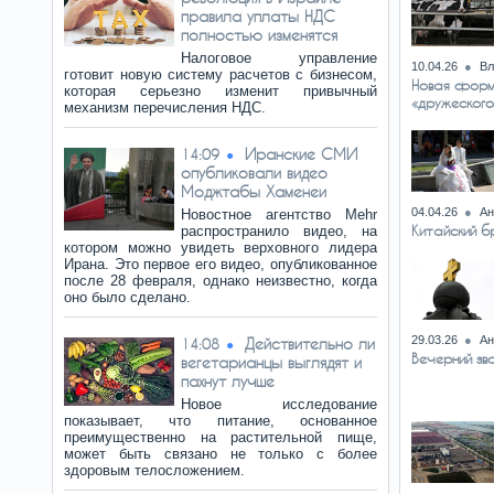
правила уплаты НДС
полностью изменятся
Налоговое управление
10.04.26
Вл
готовит новую систему расчетов с бизнесом,
Новая форм
которая серьезно изменит привычный
«дружеского
механизм перечисления НДС.
Иранские СМИ
14:09
опубликовали видео
Моджтабы Хаменеи
04.04.26
Ан
Новостное агентство Mehr
Китайский 
распространило видео, на
котором можно увидеть верховного лидера
Ирана. Это первое его видео, опубликованное
после 28 февраля, однако неизвестно, когда
оно было сделано.
29.03.26
Ан
Действительно ли
14:08
Вечерний зв
вегетарианцы выглядят и
пахнут лучше
Новое исследование
показывает, что питание, основанное
преимущественно на растительной пище,
может быть связано не только с более
здоровым телосложением.