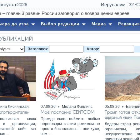
 августа 2026
Иерусалим
32
14:50
Военная зас
чера до утра
Выбор редакции
Медиа
Редакция
ПУБЛИКАЦИЙ
Заголовок:
Автор:
ина Лиснянская
07.08.26
Мелани Филлипс
05.08.26
Евгени
аготворителя»
Моё послание CENTCOM
Трамп готов отк
ядерный ящик П
пользовал свою
Прежде всего поймите: любые
 в организации,
переговоры с этим режимом не
Лидеры стран рег
овавшей себя как
просто бесполезны — они хуже,
ограничены, л
ная…
чем…
несущественно о
принятии решений