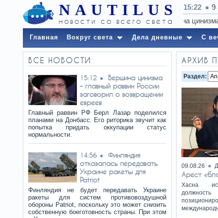
NAUTILUS
15:22
9
новости со всего света
Главная
Вокруг света
Дела дневные
С ве
ВСЕ НОВОСТИ
АРХИВ 
Раздел:
Вершина цинизма
15:12
– главный раввин России
заговорил о возвращении
евреев
Главный раввин РФ Берл Лазар поделился
планами на Донбасс. Его риторика звучит как
попытка придать оккупации статус
нормальности.
Финляндия
14:56
отказалась передавать
09.08.26
Д
Украине ракеты для
Арест «бл
Patriot
Хасна ис
Финляндия не будет передавать Украине
должность
ракеты для систем противовоздушной
позиционир
обороны Patriot, поскольку это может снизить
международ
собственную боеготовность страны. При этом