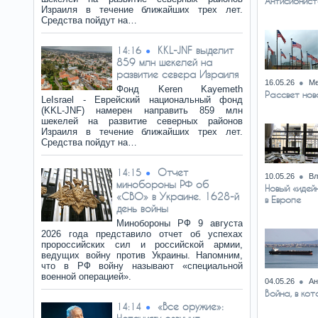
Антисионист
Израиля в течение ближайших трех лет.
Средства пойдут на…
KKL-JNF выделит
14:16
859 млн шекелей на
развитие севера Израиля
16.05.26
Ме
Фонд Keren Kayemeth
Рассвет нов
LeIsrael - Еврейский национальный фонд
(KKL-JNF) намерен направить 859 млн
шекелей на развитие северных районов
Израиля в течение ближайших трех лет.
Средства пойдут на…
Отчет
14:15
10.05.26
Вл
минобороны РФ об
Новый «идей
«СВО» в Украине. 1628-й
в Европе
день войны
Минобороны РФ 9 августа
2026 года представило отчет об успехах
пророссийских сил и российской армии,
ведущих войну против Украины. Напомним,
что в РФ войну называют «специальной
военной операцией».
04.05.26
Ан
Война, в ко
«Все оружие»:
14:14