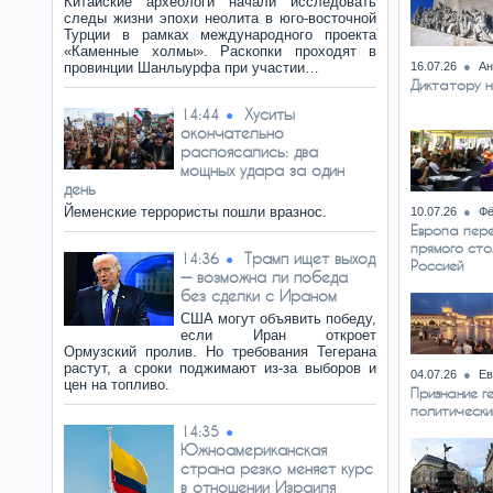
Китайские археологи начали исследовать
следы жизни эпохи неолита в юго-восточной
Турции в рамках международного проекта
«Каменные холмы». Раскопки проходят в
провинции Шанлыурфа при участии…
16.07.26
Ан
Диктатору н
Хуситы
14:44
окончательно
распоясались: два
мощных удара за один
день
Йеменские террористы пошли вразнос.
10.07.26
Фё
Европа пер
прямого сто
Трамп ищет выход
14:36
Россией
— возможна ли победа
без сделки с Ираном
США могут объявить победу,
если Иран откроет
Ормузский пролив. Но требования Тегерана
растут, а сроки поджимают из-за выборов и
04.07.26
Ев
цен на топливо.
Признание г
политически
14:35
Южноамериканская
страна резко меняет курс
в отношении Израиля