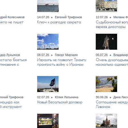
дрей Колесников
14.07.26
Евгений Трифонов
12.07.26
Мелани Ф
икто не пишет
Ключ к разгадке секрета
Судьбоносный воп
евреев диаспоры
дор Лукьянов
08.07.26
Геворг Мирзаян
06.07.26
Владимир
естала бояться
Израиль не позволит Трампу
Очень духоподъем
лкновения с
проиграть войну с Ираном
насколько адеква
гений Трифонов
02.07.26
Юлия Латынина
30.06.26
Дина Лис
еноцида как
Новый Весальский договор
Соглашение между
й инструмент
Ливаном