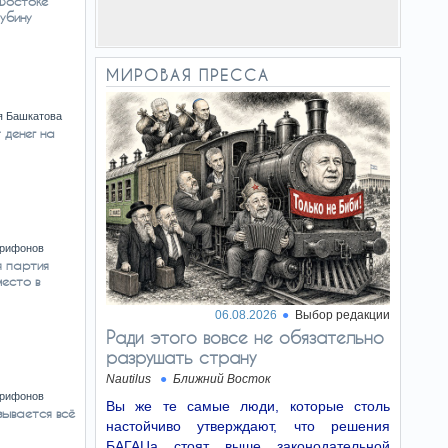
 Востоке
лубину
МИРОВАЯ ПРЕССА
я Башкатова
 денег на
Трифонов
 партия
место в
06.08.2026
Выбор редакции
Ради этого вовсе не обязательно
разрушать страну
Nautilus
Ближний Восток
Трифонов
Вы же те самые люди, которые столь
зывается всё
настойчиво утверждают, что решения
БАГАЦа стоят выше законодательной