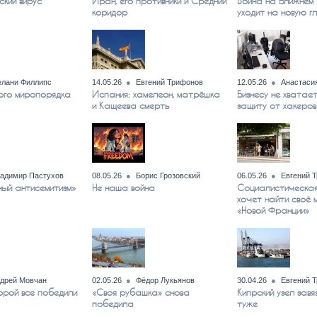
ский вирус
Иран, его противники и Средний
Война на Ближнем
коридор
уходит на новую г
лани Филлипс
14.05.26
Евгений Трифонов
12.05.26
Анастаси
ого миропорядка
Испания: хамелеон, матрёшка
Бизнесу не хватает
и Кащеева смерть
защиту от хакеров
адимир Пастухов
08.05.26
Борис Грозовский
06.05.26
Евгений 
ный антисемитизм»
Не наша война
Социалистическая
хочет найти своё 
«Новой Франции»
дрей Мовчан
02.05.26
Фёдор Лукьянов
30.04.26
Евгений 
торой все победили
«Своя рубашка» снова
Кипрский узел завя
победила
туже