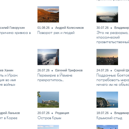
силий Говорухин
01.08.26
Андрей Колесников
30.07.26
Владимир
ричина кризиса в
Поворот рек и людей
Это не реформа,
классический
правительственный
ев Ханин
26.07.26
Евгений Трифонов
24.07.26
Сергей Ш
ль и Иран:
Перемирие в Йемене
Подданные боятся
ия во имя
прекратилось...
потребовать мира
я войны»
ничего им не объя
дрей Ланьков
20.07.26
Редакция
18.07.26
Владимир
т в Корее
Остров Крым
Крымский стыд