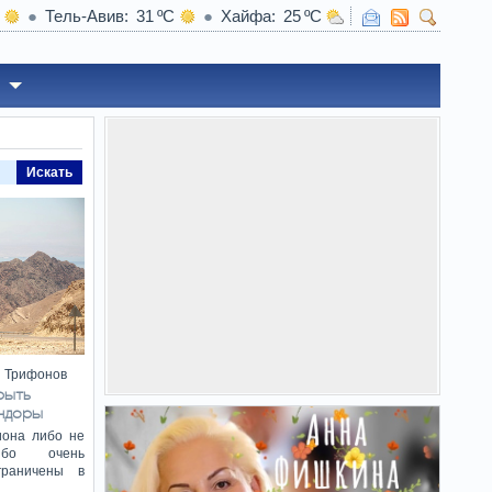
Тель-Авив
31
Хайфа
25
тряла в багажнике автобуса в Тверии
Искать
й Трифонов
рыть
андоры
иона либо не
ибо очень
граничены в
,…