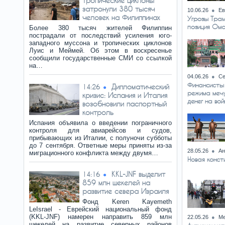
тропические циклоны
затронули 380 тысяч
10.06.26
Ев
человек на Филиппинах
Угрозы Тра
позиция Ома
Более 380 тысяч жителей Филиппин
пострадали от последствий усиления юго-
западного муссона и тропических циклонов
Луис и Меймей. Об этом в воскресенье
сообщили государственные СМИ со ссылкой
на…
04.06.26
Се
Финансисты
Дипломатический
14:26
режима мечу
кризис: Испания и Италия
денег на вой
возобновили паспортный
контроль
Испания объявила о введении пограничного
контроля для авиарейсов и судов,
прибывающих из Италии, с полуночи субботы
до 7 сентября. Ответные меры приняты из-за
28.05.26
Ан
миграционного конфликта между двумя…
Новая конст
KKL-JNF выделит
14:16
859 млн шекелей на
развитие севера Израиля
Фонд Keren Kayemeth
LeIsrael - Еврейский национальный фонд
(KKL-JNF) намерен направить 859 млн
22.05.26
Ме
шекелей на развитие северных районов