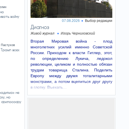
елин
 но
ивать войну
07.08.2026
Выбор редакции
Диагноз
Живой журнал
Игорь Черниховский
Вторая Мировая война - плод
 Пастухов
многолетних усилий именно Советской
 Трамп всех
России. Приходом к власти Гитлер, этот,
по определению Лукича, ледокол
революции, целиком и полностью обязан
трудам товарища Сталина. Поделить
Европу между двумя тоталитарными
монстрами, а потом вцепиться друг другу
в глотку. Въехать…
адигма» не
ку, но
т философу