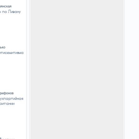
нянская
 по Ливану
ько
нтисемитизма
Трифонов
вухпартийная
ритании