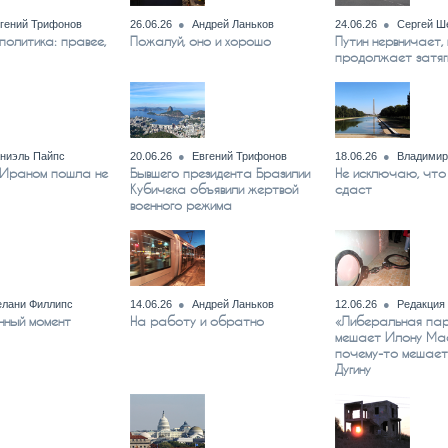
гений Трифонов
26.06.26
Андрей Ланьков
24.06.26
Сергей Ш
политика: правее,
Пожалуй, оно и хорошо
Путин нервничает,
продолжает затяг
ниэль Пайпс
20.06.26
Евгений Трифонов
18.06.26
Владимир
 Ираном пошла не
Бывшего президента Бразилии
Не исключаю, что
Кубичека объявили жертвой
сдаст
военного режима
лани Филлипс
14.06.26
Андрей Ланьков
12.06.26
Редакция
нный момент
На работу и обратно
«Либеральная пар
мешает Илону Мас
почему-то мешае
Дугину