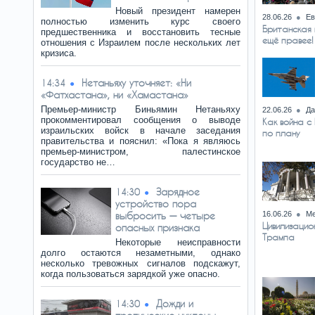
Новый президент намерен
28.06.26
Ев
полностью изменить курс своего
Британская 
предшественника и восстановить тесные
ещё правее!
отношения с Израилем после нескольких лет
кризиса.
Нетаньяху уточняет: «Ни
14:34
«Фатхастана», ни «Хамастана»
Премьер-министр Биньямин Нетаньяху
22.06.26
Да
прокомментировал сообщения о выводе
Как война с
израильских войск в начале заседания
по плану
правительства и пояснил: «Пока я являюсь
премьер-министром, палестинское
государство не…
Зарядное
14:30
устройство пора
выбросить — четыре
16.06.26
Ме
Цивилизацио
опасных признака
Трампа
Некоторые неисправности
долго остаются незаметными, однако
несколько тревожных сигналов подскажут,
когда пользоваться зарядкой уже опасно.
Дожди и
14:30