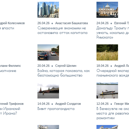
дрей Колесников
26.04.26
Анастасия Башкатова
24.04.26
Евгений 
я власти
Суверенизация экономики не
Дональду Трампу 
остановила отток капитала
узнать, «сколько д
Римского»
лани Филлипс
20.04.26
Сергей Шелин
18.04.26
Андрей Л
 молчание
Война, которая показала, как
Очередной экспер
беспомощно большинство
пхеньянского вожд
гений Трифонов
14.04.26
Андрей Солдатов
12.04.26
Геворг М
ли Иранский
Визит пропагандиста
В Венесуэле не ок
от Ирана?
места для револю
романтики