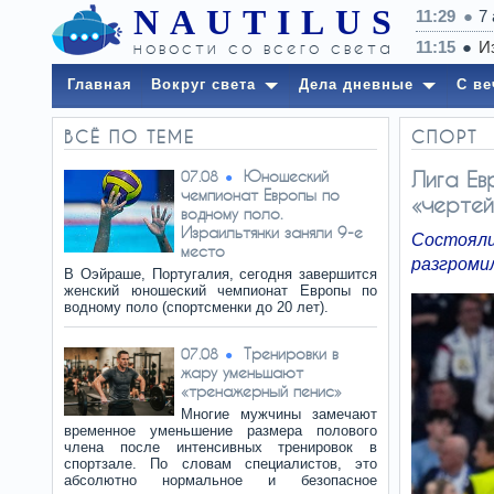
NAUTILUS
11:29
7
новости со всего света
Главная
Вокруг света
Дела дневные
С ве
ВСЁ ПО ТЕМЕ
СПОРТ
Юношеский
Лига Ев
07.08
чемпионат Европы по
«чертей
водному поло.
Израильтянки заняли 9-е
Состоял
место
разгромил
В Оэйраше, Португалия, сегодня завершится
женский юношеский чемпионат Европы по
водному поло (спортсменки до 20 лет).
Тренировки в
07.08
жару уменьшают
«тренажерный пенис»
Многие мужчины замечают
временное уменьшение размера полового
члена после интенсивных тренировок в
спортзале. По словам специалистов, это
абсолютно нормальное и безопасное