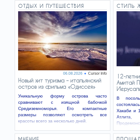
ОТДЫХ И ПУТЕШЕСТВИЯ
СТИЛЬ 
Юношеская
06.08
сборная Израиля впервые
сыграет на чемпионате
мира по гандболу
Юношеская сборная Израиля по гандболу
впервые в истории завоевала путевку на
чемпионат мира среди игроков до 19 лет,
который состоится следующим летом. Это
стало еще одним значимым достижением…
06.08.2026
Cursor Info
12-летни
Новый хит туризма – итальянский
Амитай П
остров из фильма «Одиссея»
Иерусал
Уникальную форму острова часто
В посол
сравнивают с изящной бабочкой
состоялась
Средиземноморья. Его компактные
Хакаби и 
размеры позволяют осмотреть все
Атлита,
красоты всего за несколько дней.
Продемонс
области ис
МНЕНИЕ
ПЛОЩА