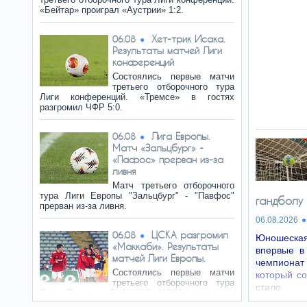
«Бейтар» проиграл «Аустрии» 1:2.
Хет-трик Исака.
06.08
Результаты матчей Лиги
конференций
Состоялись первые матчи
третьего отборочного тура
Лиги конференций. «Тремсе» в гостях
разгромил ЧФР 5:0.
Лига Европы.
06.08
Матч «Зальцбург» -
«Пафос» прерван из-за
ливня
Матч третьего отборочного
тура Лиги Европы "Зальцбург" - "Павфос"
гандболу
прерван из-за ливня.
06.08.2026
ЦСКА разгромил
06.08
Юношеская
«Маккаби». Результаты
впервые в
матчей Лиги Европы.
чемпионат 
Состоялись первые матчи
который с
третьего отборочного тура
стало 
Лиги Европы. Софиский ЦСКА разгромил
достижен
тель-авивский «Маккаби» 3:0.