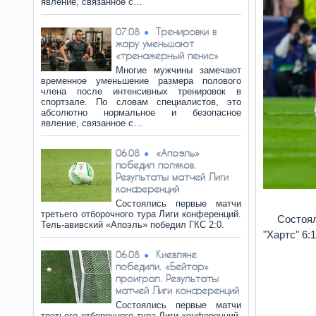
явление, связанное с…
Тренировки в
07.08
жару уменьшают
«тренажерный пенис»
Многие мужчины замечают
временное уменьшение размера полового
члена после интенсивных тренировок в
спортзале. По словам специалистов, это
абсолютно нормальное и безопасное
явление, связанное с…
«Апоэль»
06.08
победил поляков.
Результаты матчей Лиги
конференций
Состоялись первые матчи
третьего отборочного тура Лиги конференций.
Состоя
Тель-авивский «Апоэль» победил ГКС 2:0.
"Хартс" 6:1
Киевляне
06.08
победили. «Бейтар»
проиграл. Результаты
матчей Лиги конференций
Состоялись первые матчи
третьего отборочного тура Лиги конференций.