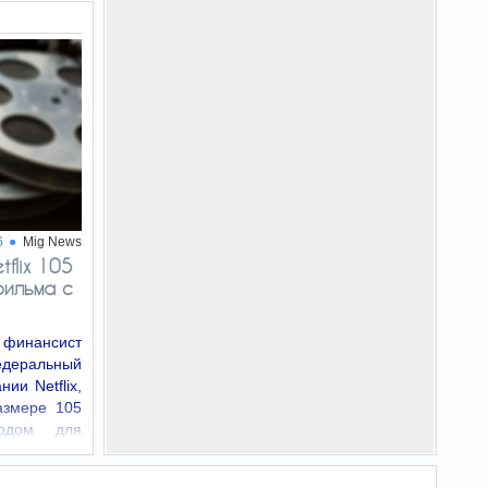
6
Mig News
flix 105
фильма с
финансист
едеральный
ии Netflix,
азмере 105
водом для