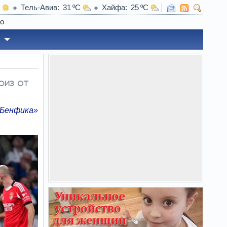
Тель-Авив
31
Хайфа
25
10:56
риз от
Бенфика»