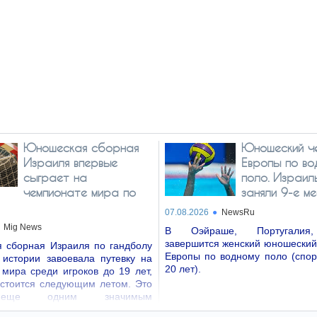
Юношеская сборная
Юношеский ч
Израиля впервые
Европы по во
сыграет на
поло. Израил
чемпионате мира по
заняли 9-е м
07.08.2026
NewsRu
Mig News
В Оэйраше, Португалия,
завершится женский юношеский
 сборная Израиля по гандболу
Европы по водному поло (спор
 истории завоевала путевку на
20 лет).
мира среди игроков до 19 лет,
остоится следующим летом. Это
еще одним значимым
ием…