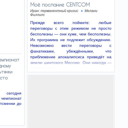
Моё послание CENTCOM
Иран: перманентный кризис
Мелани
Филлипс
Прежде всего поймите: любые
переговоры с этим режимом не просто
бесполезны — они хуже, чем бесполезны.
Их программа не подлежит обсуждению.
Невозможно вести переговоры с
фанатиками, убеждёнными, что
приближение апокалипсиса приведёт на
емпионат
землю шиитского Мессию. Они никогда —
дному
ни при каких…
ьтянки
есто
 сегодня
 чемпионат
тсменки до