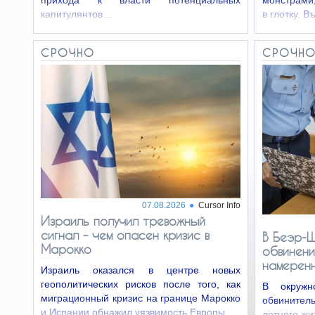
прихода к власти потенциальных
монстрами,
капитулянтов…
в глотку. 
СРОЧНО
СРОЧН
07.08.2026
Cursor Info
Израиль получил тревожный
сигнал – чем опасен кризис в
В Беэр-Ш
Марокко
обвинени
намерен
Израиль оказался в центре новых
геополитических рисков после того, как
В окружн
миграционный кризис на границе Марокко
обвинител
и Испании обнажил уязвимость Европы.
летнего ж