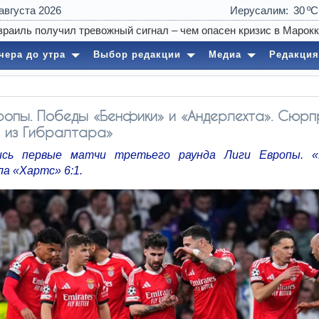
 августа 2026
Иерусалим
30
чера до утра
Выбор редакции
Медиа
Редакция
ропы. Победы «Бенфики» и «Андерлехта». Сюрп
 из Гибралтара»
ись первые матчи третьего раунда Лиги Европы. «
а «Хартс» 6:1.