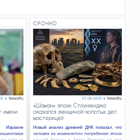
СРОЧНО
26
NewsRu
07.08.2026
NewsRu
«Шаман» эпохи Стоунхенджа
 имени
оказался женщиной-золотых дел
мастерицей
Израиле
Новый анализ древней ДНК показал, что
ишинговая
человек из знаменитого погребения эпохи
ают себя за
ранней бронзы в Аптон-Ловелле на юге