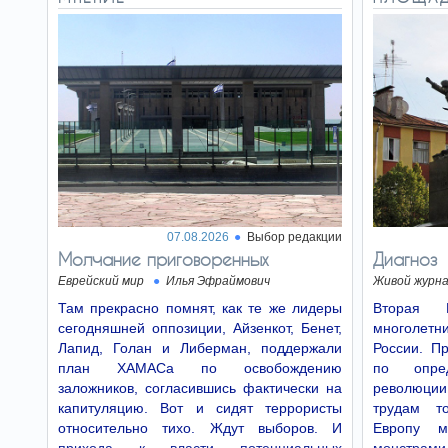
07.08.2026
Выбор редакции
Молчание приговоренных
Диагноз
Еврейский мир
Илья Эфраймович
Живой журн
Там прекрасно помнят, как те же лидеры
Вторая 
сегодняшней оппозиции, Айзенкот, Бенет,
многолетн
Лапид, Голан и Либерман, поддержали
России. Пр
план ХАМАСа по освобождению
по опре
заложников, согласившись фактически на
революции
капитуляцию. Вот и сидят террористы
трудам т
относительно тихо. Ждут выборов. И
Европу м