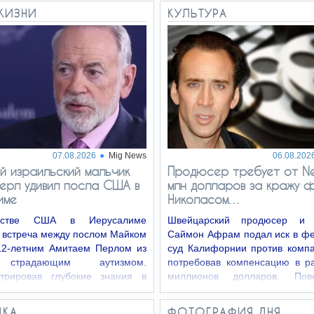
ЖИЗНИ
КУЛЬТУРА
07.08.2026
Mig News
06.08.202
й израильский мальчик
Продюсер требует от Net
ерл удивил посла США в
млн долларов за кражу 
име
Николасом…
ьстве США в Иерусалиме
Швейцарский продюсер и 
 встреча между послом Майком
Саймон Афрам подал иск в ф
12-летним Амитаем Перлом из
суд Калифорнии против компан
 страдающим аутизмом.
потребовав компенсацию в р
трировав глубокие знания в
миллионов долларов. По
тории и…
разбирательства…
ДКА
ФОТОГРАФИЯ ДНЯ