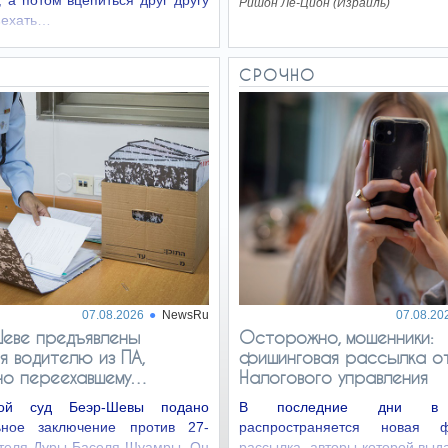
 а потом вцепиться друг другу
Ришон Ле-Цион (Израиль)
Въехать…
О
СРОЧНО
07.08.2026
NewsRu
07.08.20
еве предъявлены
Осторожно, мошенники:
я водителю из ПА,
фишинговая рассылка от
но переехавшему…
Налогового управления
ой суд Беэр-Шевы подано
В последние дни в 
ьное заключение против 27-
распространяется новая ф
ителя Дуры Баселя Шуамры. Он
рассылка, авторы которой выд