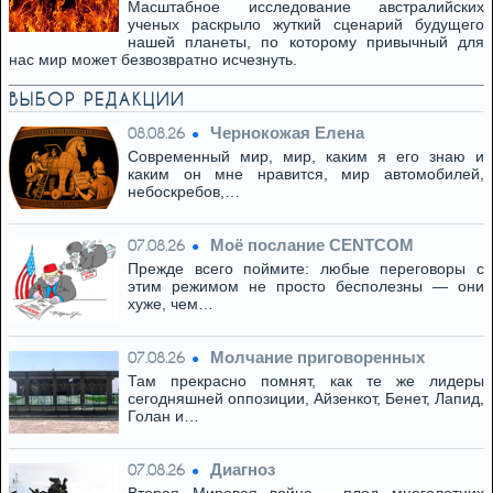
Масштабное исследование австралийских
ученых раскрыло жуткий сценарий будущего
нашей планеты, по которому привычный для
нас мир может безвозвратно исчезнуть.
ВЫБОР РЕДАКЦИИ
Чернокожая Елена
08.08.26
Современный мир, мир, каким я его знаю и
каким он мне нравится, мир автомобилей,
небоскребов,…
Моё послание CENTCOM
07.08.26
Прежде всего поймите: любые переговоры с
этим режимом не просто бесполезны — они
хуже, чем…
Молчание приговоренных
07.08.26
Там прекрасно помнят, как те же лидеры
сегодняшней оппозиции, Айзенкот, Бенет, Лапид,
Голан и…
Диагноз
07.08.26