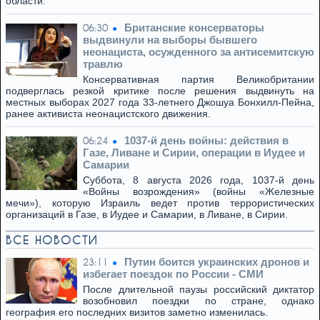
области.
Британские консерваторы
06:30
выдвинули на выборы бывшего
неонациста, осужденного за антисемитскую
травлю
Консервативная партия Великобритании
подверглась резкой критике после решения выдвинуть на
местных выборах 2027 года 33-летнего Джошуа Бонхилл-Пейна,
ранее активиста неонацистского движения.
1037-й день войны: действия в
06:24
Газе, Ливане и Сирии, операции в Иудее и
Самарии
Суббота, 8 августа 2026 года, 1037-й день
«Войны возрождения» (войны «Железные
мечи»), которую Израиль ведет против террористических
организаций в Газе, в Иудее и Самарии, в Ливане, в Сирии.
ВСЕ НОВОСТИ
Путин боится украинских дронов и
23:11
избегает поездок по России - СМИ
После длительной паузы российский диктатор
возобновил поездки по стране, однако
география его последних визитов заметно изменилась.