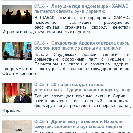
Ловушка под видом мира - ХАМАС
07.08
пытается связать руки Израилю
В ШАБАКе считают, что террористы ХАМАСа
намеренно затягивают разоружение,
рассчитывая ограничить свободу действий
Израиля и дождаться политических перемен.
Саудовская Аравия отвергла связь
07.08
оборонного пакта с ядерными планами
Власти Саудовской Аравии заявили, что
совместный оборонный пакт с Турцией и
Пакистаном не связан с развитием ядерной
программы и не несет угрозы безопасности государств региона.
Об этом сообщил…
20 тысяч солдат готовы
07.08
действовать - Турция создает новую угрозу
Турция размещает крупные силы в Сирии и
восстанавливает ее военный потенциал,
формируя новую реальность у северных границ
Израиля.
Дроны могут атаковать Израиль
07.08
изнутри: силовики ищут способ защиты
Силовики опасаются, что террористы смогут