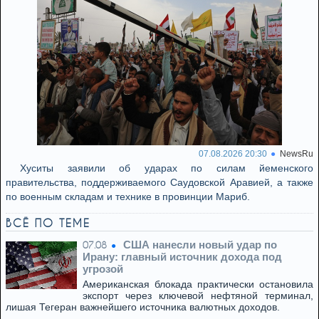
07.08.2026 20:30
NewsRu
Хуситы заявили об ударах по силам йеменского
правительства, поддерживаемого Саудовской Аравией, а также
по военным складам и технике в провинции Мариб.
ВСЁ ПО ТЕМЕ
США нанесли новый удар по
07.08
Ирану: главный источник дохода под
угрозой
Американская блокада практически остановила
экспорт через ключевой нефтяной терминал,
лишая Тегеран важнейшего источника валютных доходов.