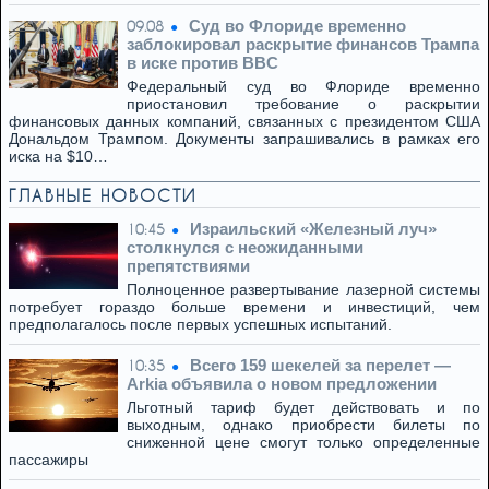
Суд во Флориде временно
09.08
заблокировал раскрытие финансов Трампа
в иске против BBC
Федеральный суд во Флориде временно
приостановил требование о раскрытии
финансовых данных компаний, связанных с президентом США
Дональдом Трампом. Документы запрашивались в рамках его
иска на $10…
ГЛАВНЫЕ НОВОСТИ
Израильский «Железный луч»
10:45
столкнулся с неожиданными
препятствиями
Полноценное развертывание лазерной системы
потребует гораздо больше времени и инвестиций, чем
предполагалось после первых успешных испытаний.
Всего 159 шекелей за перелет —
10:35
Arkia объявила о новом предложении
Льготный тариф будет действовать и по
выходным, однако приобрести билеты по
сниженной цене смогут только определенные
пассажиры