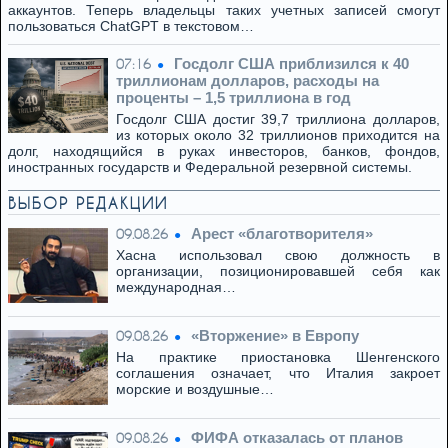
аккаунтов. Теперь владельцы таких учетных записей смогут
пользоваться ChatGPT в текстовом…
Госдолг США приблизился к 40
07:16
триллионам долларов, расходы на
проценты – 1,5 триллиона в год
Госдолг США достиг 39,7 триллиона долларов,
из которых около 32 триллионов приходится на
долг, находящийся в руках инвесторов, банков, фондов,
иностранных государств и Федеральной резервной системы.
ВЫБОР РЕДАКЦИИ
Арест «благотворителя»
09.08.26
Хасна использовал свою должность в
организации, позиционировавшей себя как
международная…
«Вторжение» в Европу
09.08.26
На практике приостановка Шенгенского
соглашения означает, что Италия закроет
морские и воздушные…
ФИФА отказалась от планов
09.08.26