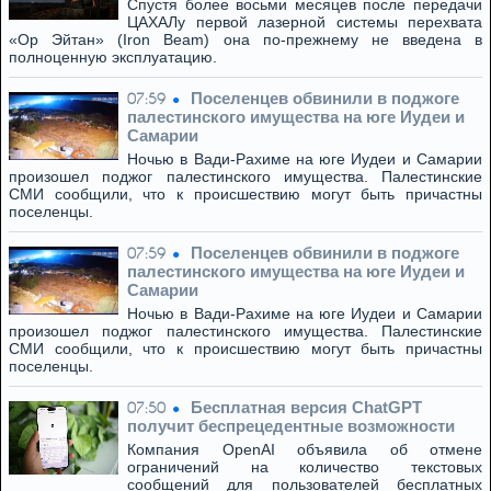
Спустя более восьми месяцев после передачи
ЦАХАЛу первой лазерной системы перехвата
«Ор Эйтан» (Iron Beam) она по-прежнему не введена в
полноценную эксплуатацию.
Поселенцев обвинили в поджоге
07:59
палестинского имущества на юге Иудеи и
Самарии
Ночью в Вади-Рахиме на юге Иудеи и Самарии
произошел поджог палестинского имущества. Палестинские
СМИ сообщили, что к происшествию могут быть причастны
поселенцы.
Поселенцев обвинили в поджоге
07:59
палестинского имущества на юге Иудеи и
Самарии
Ночью в Вади-Рахиме на юге Иудеи и Самарии
произошел поджог палестинского имущества. Палестинские
СМИ сообщили, что к происшествию могут быть причастны
поселенцы.
Бесплатная версия ChatGPT
07:50
получит беспрецедентные возможности
Компания OpenAI объявила об отмене
ограничений на количество текстовых
сообщений для пользователей бесплатных