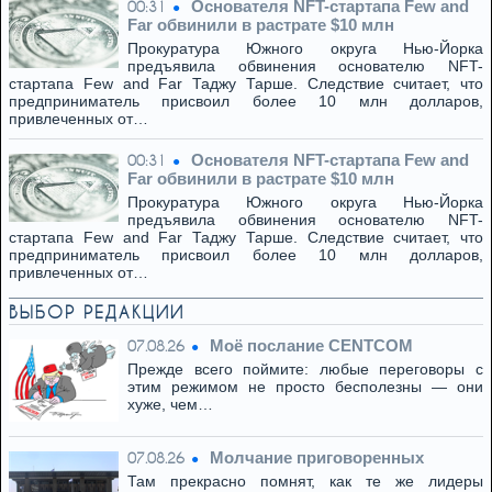
Основателя NFT-стартапа Few and
00:31
Far обвинили в растрате $10 млн
Прокуратура Южного округа Нью-Йорка
предъявила обвинения основателю NFT-
стартапа Few and Far Таджу Тарше. Следствие считает, что
предприниматель присвоил более 10 млн долларов,
привлеченных от…
Основателя NFT-стартапа Few and
00:31
Far обвинили в растрате $10 млн
Прокуратура Южного округа Нью-Йорка
предъявила обвинения основателю NFT-
стартапа Few and Far Таджу Тарше. Следствие считает, что
предприниматель присвоил более 10 млн долларов,
привлеченных от…
ВЫБОР РЕДАКЦИИ
Моё послание CENTCOM
07.08.26
Прежде всего поймите: любые переговоры с
этим режимом не просто бесполезны — они
хуже, чем…
Молчание приговоренных
07.08.26
Там прекрасно помнят, как те же лидеры