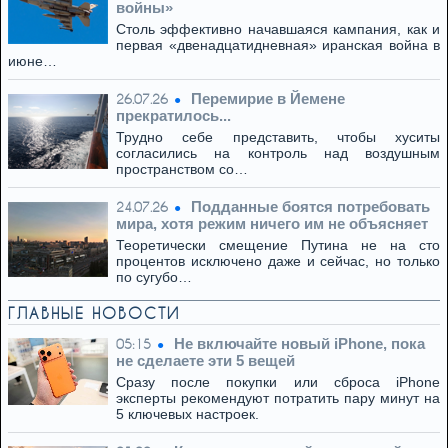
войны»
Столь эффективно начавшаяся кампания, как и
первая «двенадцатидневная» иранская война в
июне…
Перемирие в Йемене
26.07.26
прекратилось...
Трудно себе представить, чтобы хуситы
согласились на контроль над воздушным
пространством со…
Подданные боятся потребовать
24.07.26
мира, хотя режим ничего им не объясняет
Теоретически смещение Путина не на сто
процентов исключено даже и сейчас, но только
по сугубо…
ГЛАВНЫЕ НОВОСТИ
Не включайте новый iPhone, пока
05:15
не сделаете эти 5 вещей
Сразу после покупки или сброса iPhone
эксперты рекомендуют потратить пару минут на
5 ключевых настроек.