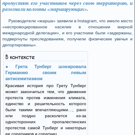
пропустят его участников через свою территорию, и
разогнали колонны «марширующих».
Руководители «марша» заявили в Instagram, что имело место
«неспровоцированное насилие в отношении мирной
международной делегации», и его участники были «задержаны,
подвергнуты преследованиям, получили физические увечья и
депортированы».
В контексте
Грета Тунберг шокировала
Германию своим левым
антисемитизмом
Красивая история про Грету Тунберг
может закончиться тем, что движение
протеста против изменения климата,
единство и решительность которого
были такими впечатляющими…, рано
или поздно расколется из-за
односторонних пропалестинских
протестов самой Тунберг и некоторых
ее соратников и соратниц.