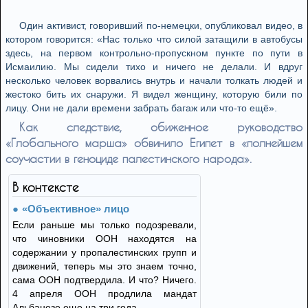
Один активист, говоривший по-немецки, опубликовал видео, в
котором говорится: «Нас только что силой затащили в автобусы
здесь, на первом контрольно-пропускном пункте по пути в
Исмаилию. Мы сидели тихо и ничего не делали. И вдруг
несколько человек ворвались внутрь и начали толкать людей и
жестоко бить их снаружи. Я видел женщину, которую били по
лицу. Они не дали времени забрать багаж или что-то ещё».
Как следствие, обиженное руководство
«Глобального марша» обвинило Египет в «полнейшем
соучастии в геноциде палестинского народа».
В контексте
«Объективное» лицо
Если раньше мы только подозревали,
что чиновники ООН находятся на
содержании у пропалестинских групп и
движений, теперь мы это знаем точно,
сама ООН подтвердила. И что? Ничего.
4 апреля ООН продлила мандат
Альбанезе еще на три года.