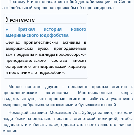
Поэтому Египет опасается любой дестабилизации на Синае,
а «Глобальный марш» наверняка бы её спровоцировал.
В контексте
Краткая история нового
американского юдофобства
Сейчас пропалестинский активизм в
американских вузах, преподаваемые
там предметы и взгляды профессорско-
преподавательского состава «носят
остервенело антиизраильский характер
и неотличимы от юдофобии».
Менее понятно другое – ненависть простых египтян к
пропалестинским активистам. Многочисленные кадры
свидетельствуют, что простые египтяне избивали участников
«марша», забрасывали их камнями и бутылками с водой.
Немецкий активист Мохаммад Аль-Зубиде заявил, что «эти
люди были специально посланы египетской полицией, чтобы
подавлять и избивать нас», однако это всего лишь его личное
мнение.