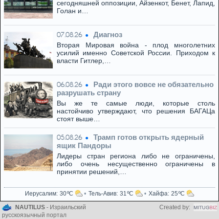
сегодняшней оппозиции, Айзенкот, Бенет, Лапид,
Голан и…
Диагноз
07.08.26
Вторая Мировая война - плод многолетних
усилий именно Советской России. Приходом к
власти Гитлер,…
Ради этого вовсе не обязательно
06.08.26
разрушать страну
Вы же те самые люди, которые столь
настойчиво утверждают, что решения БАГАЦа
стоят выше…
Трамп готов открыть ядерный
05.08.26
ящик Пандоры
Лидеры стран региона либо не ограничены,
либо очень несущественно ограничены в
принятии решений,…
Иерусалим
30
Тель-Авив
31
Хайфа
25
NAUTILUS
- Израильский
Created by:
русскоязычный портал