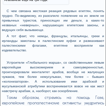
С чем связана жестокая реакция рядовых египтян, понять
трудно. По-видимому, из разозлило появление на их земле не
привычных туристов, приносящих им деньги, а каких-то
незваных «неверных», нарушающих египетские законы, и
ведущих себя вызывающе.
А тот факт, что немцы, французы, итальянцы, греки и
ирландцы замотаны в палестинские куфии и размахивают
палестинскими флагами, египтяне восприняли как
издевательство.
Устроители «Глобального марша», со свойственными левым
европейцам высокомерием и самоуверенностью,
проигнорировали менталитет арабов, вообще не жалующих
чужаков, тем более немусульман, тем более – бывших
«колонизаторов». А использование ими арабской и
мусульманской атрибутики воспринимается вовсе не как жест
навстречу арабам, а, наоборот, как оскорбление.
Таким образом, стремясь на помощь Газе,
европейские пропалестинские активисты умудрились