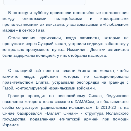
В пятницу и субботу произошли ожесточённые столкновения
между египетскими полицейскими и иностранными
пропалестинскими активистами, участвовавшими в «Глобальном
марше» в сектор Газа.
Столкновения произошли, когда активисты, которых не
пропускали через Суэцкий канал, устроили сидячую забастовку у
контрольно-пропускного пункта Исмаилия. Десятки активистов
были задержаны полицией, у них отобраны паспорта.
С полицией всё понятно: власти Египта не желают, чтобы
какие-то люди, действия которых не санкционированы
правительством Египта, устраивали беспорядки на границе с
Газой, контролируемой израильскими войсками.
Граница проходит по неспокойному Синаю, бедуинское
население которого тесно связано с ХАМАСом, и в большинстве
своём сочувствует радикальным исламистам. В 2013-20 гг. на
Синае базировался «Вилаят Синай» - структура Исламского
государства, подавленная египетской армией при помощи
Израиля.