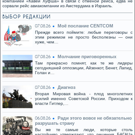
компанией «Кавей Хуфша» в связи с отменой рейса, едва не
сорвали рейс авиакомпании из Амстердама в Израиль.
ВЫБОР РЕДАКЦИИ
Моё послание CENTCOM
07.08.26
Прежде всего поймите: любые переговоры с
этим режимом не просто бесполезны — они
хуже, чем…
Молчание приговоренных
07.08.26
Там прекрасно помнят, как те же лидеры
сегодняшней оппозиции, Айзенкот, Бенет, Лапид,
Голан и…
Диагноз
07.08.26
Вторая Мировая война - плод многолетних
усилий именно Советской России. Приходом к
власти Гитлер,…
Ради этого вовсе не обязательно
06.08.26
разрушать страну
Вы же те самые люди, которые столь
настойчиво утверждают, что решения БАГАЦа