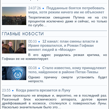
Подданные боятся потребовать
24.07.26
мира, хотя режим ничего им не объясняет
Теоретически смещение Путина не на сто
процентов исключено даже и сейчас, но только
по сугубо…
ГЛАВНЫЕ НОВОСТИ
12 канал: план смены власти в
00:33
Иране провалился, и Роман Гофман
меняет людей в «Мосаде»
В его адрес раздалась резкая критика, но
Гофман ее не комментирует.
Стало известно, кому принадлежит
00:08
тело, найденное в районе Петах-Тиквы
Однако причину смерти установить будет
непросто.
Когда ракета врезается в Луну
23:55
Такое произошло не впервые и, вероятно, не в последний раз.
Разгонный блок космического аппарата, долгое время
дрейфовавший в космосе, столкнулся с поверхностью Луны.
Насколько значительным было это…