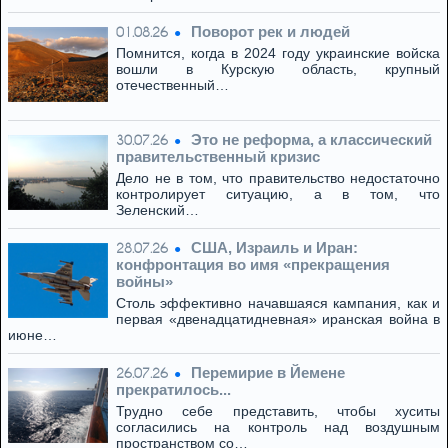
Поворот рек и людей
01.08.26
Помнится, когда в 2024 году украинские войска
вошли в Курскую область, крупный
отечественный…
Это не реформа, а классический
30.07.26
правительственный кризис
Дело не в том, что правительство недостаточно
контролирует ситуацию, а в том, что
Зеленский…
США, Израиль и Иран:
28.07.26
конфронтация во имя «прекращения
войны»
Столь эффективно начавшаяся кампания, как и
первая «двенадцатидневная» иранская война в
июне…
Перемирие в Йемене
26.07.26
прекратилось...
Трудно себе представить, чтобы хуситы
согласились на контроль над воздушным
пространством со…