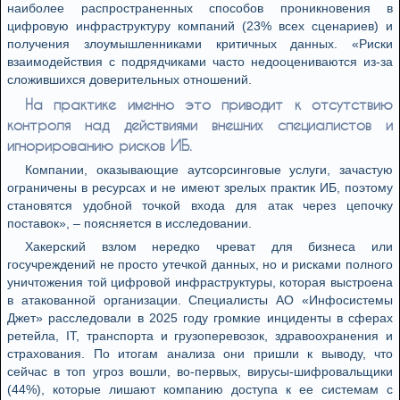
наиболее распространенных способов проникновения в
цифровую инфраструктуру компаний (23% всех сценариев) и
получения злоумышленниками критичных данных. «Риски
взаимодействия с подрядчиками часто недооцениваются из-за
сложившихся доверительных отношений.
На практике именно это приводит к отсутствию
контроля над действиями внешних специалистов и
игнорированию рисков ИБ.
Компании, оказывающие аутсорсинговые услуги, зачастую
ограничены в ресурсах и не имеют зрелых практик ИБ, поэтому
становятся удобной точкой входа для атак через цепочку
поставок», – поясняется в исследовании.
Хакерский взлом нередко чреват для бизнеса или
госучреждений не просто утечкой данных, но и рисками полного
уничтожения той цифровой инфраструктуры, которая выстроена
в атакованной организации. Специалисты АО «Инфосистемы
Джет» расследовали в 2025 году громкие инциденты в сферах
ретейла, IT, транспорта и грузоперевозок, здравоохранения и
страхования. По итогам анализа они пришли к выводу, что
сейчас в топ угроз вошли, во-первых, вирусы-шифровальщики
(44%), которые лишают компанию доступа к ее системам с