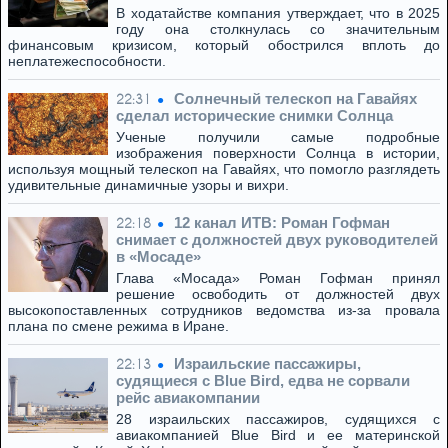
В ходатайстве компания утверждает, что в 2025
году она столкнулась со значительным
финансовым кризисом, который обострился вплоть до
неплатежеспособности.
Солнечный телескоп на Гавайях
22:31
сделал исторические снимки Солнца
Ученые получили самые подробные
изображения поверхности Солнца в истории,
используя мощный телескоп на Гавайях, что помогло разглядеть
удивительные динамичные узоры и вихри.
12 канал ИТВ: Роман Гофман
22:18
снимает с должностей двух руководителей
в «Мосаде»
Глава «Мосада» Роман Гофман принял
решение освободить от должностей двух
высокопоставленных сотрудников ведомства из-за провала
плана по смене режима в Иране.
Израильские пассажиры,
22:13
судящиеся с Blue Bird, едва не сорвали
рейс авиакомпании
28 израильских пассажиров, судящихся с
авиакомпанией Blue Bird и ее материнской