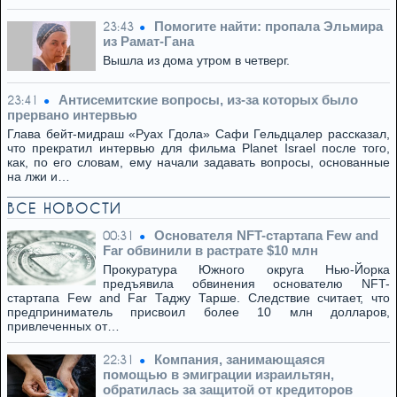
Помогите найти: пропала Эльмира
23:43
из Рамат-Гана
Вышла из дома утром в четверг.
Антисемитские вопросы, из-за которых было
23:41
прервано интервью
Глава бейт-мидраш «Руах Гдола» Сафи Гельдцалер рассказал,
что прекратил интервью для фильма Planet Israel после того,
как, по его словам, ему начали задавать вопросы, основанные
на лжи и…
ВСЕ НОВОСТИ
Основателя NFT-стартапа Few and
00:31
Far обвинили в растрате $10 млн
Прокуратура Южного округа Нью-Йорка
предъявила обвинения основателю NFT-
стартапа Few and Far Таджу Тарше. Следствие считает, что
предприниматель присвоил более 10 млн долларов,
привлеченных от…
Компания, занимающаяся
22:31
помощью в эмиграции израильтян,
обратилась за защитой от кредиторов