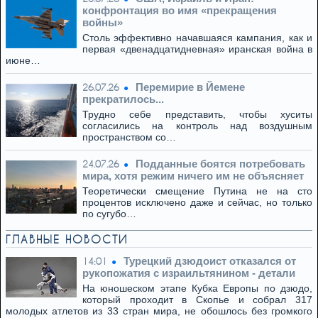
конфронтация во имя «прекращения
войны»
Столь эффективно начавшаяся кампания, как и
первая «двенадцатидневная» иранская война в
июне…
Перемирие в Йемене
26.07.26
прекратилось...
Трудно себе представить, чтобы хуситы
согласились на контроль над воздушным
пространством со…
Подданные боятся потребовать
24.07.26
мира, хотя режим ничего им не объясняет
Теоретически смещение Путина не на сто
процентов исключено даже и сейчас, но только
по сугубо…
ГЛАВНЫЕ НОВОСТИ
Турецкий дзюдоист отказался от
14:01
рукопожатия с израильтянином - детали
На юношеском этапе Кубка Европы по дзюдо,
который проходит в Скопье и собрал 317
молодых атлетов из 33 стран мира, не обошлось без громкого