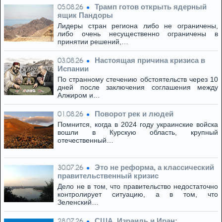
Трамп готов открыть ядерный
05.08.26
ящик Пандоры
Лидеры стран региона либо не ограничены,
либо очень несущественно ограничены в
принятии решений,…
Настоящая причина кризиса в
03.08.26
Испании
По странному стечению обстоятельств через 10
дней после заключения соглашения между
Алжиром и…
Поворот рек и людей
01.08.26
Помнится, когда в 2024 году украинские войска
вошли в Курскую область, крупный
отечественный…
Это не реформа, а классический
30.07.26
правительственный кризис
Дело не в том, что правительство недостаточно
контролирует ситуацию, а в том, что
Зеленский…
США, Израиль и Иран:
28.07.26