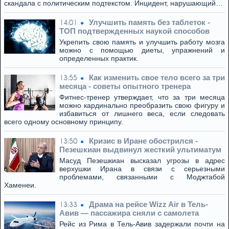
скандала с политическим подтекстом. Инцидент, нарушающий…
Улучшить память без таблеток -
14:01
ТОП подтвержденных наукой способов
Укрепить свою память и улучшить работу мозга
можно с помощью диеты, упражнений и
определенных практик.
Как изменить свое тело всего за три
13:55
месяца - советы опытного тренера
Фитнес-тренер утверждает, что за три месяца
можно кардинально преобразить свою фигуру и
избавиться от лишнего веса, если следовать
всего одному основному принципу.
Кризис в Иране обострился -
13:50
Пезешкиан выдвинул жесткий ультиматум
Масуд Пезешкиан высказал угрозы в адрес
верхушки Ирана в связи с серьезными
проблемами, связанными с Моджтабой
Хаменеи.
Драма на рейсе Wizz Air в Тель-
13:33
Авив — пассажира сняли с самолета
Рейс из Рима в Тель-Авив задержали почти на