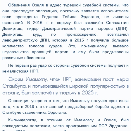
Обвинения Озеля в адрес турецкой судебной системы, что
она преследует оппозицию, поскольку является исполнителем
воли президента Реджепа Тейипа Эрдогана, не лишены
оснований. В 2016 г. в тюрьму был заключён Селахаттин
Демирташ, лидер Демократической партии народов (ДПН).
Демирташ, курд по происхождению, возглавлял
левоцентристскую ДПН, которая в 2015 г. получила большое
количество голосов курдов. Это, по-видимому, вызвало
недовольство правящей партии, и ему были предъявлены
различные обвинения.
Не первый раз удар со стороны судебной системы получает и
кемалистская НРП.
Экрем Имамоглу, член НРП, занимавший пост мэра
Стамбула, и пользовавшийся широкой популярностью в
стране, был заключён в тюрьму в 2025 г.
Оппозиция уверена в том, что Имамоглу получил срок из-за
того, что в 2019 г. в отчаянной предвыборной борьбе одолел в
Стамбуле ставленника Эрдогана.
Кылычдароглу, в отличие от Имамоглу и Озеля, был
покладистым политиком, часто проигрывавшим ПСР Эрдогана.