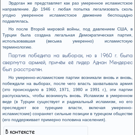
Эрдоган же представляет как раз умеренное исламистское
направление. До 1946 г. любая попытка легализовать сколь
угодно умеренное исламистское движение беспощадно
подавлялась.
Но после Второй мировой войны, под давлением США, в
Турции была создана легальная Демократическая партия,
использовавшая (весьма умеренно) исламистскую
терминологию.
Партия победила на выборах, но в 1960 г. была
свергнута армией, причём её лидер Аднан Мендерес
был расстрелян.
Но умеренно-исламистские партии возникали вновь и вновь,
побеждали на выборах, после чего власть захватывала армия
(это происходило в 1960, 1971, 1980 и 1991 г.), эти партии
распускались, чтобы возникнуть вновь. Исламизм в умеренном
виде (в Турции существует и радикальный исламизм, но его
преследуют все турецкие власти, включая умеренно-
исламистские) сохраняет сильные позиции в турецком обществе
(его поддерживает примерно половина населения).
В контексте