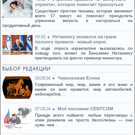
спринта», которое помогает проснуться
Существует простая техника, которая занимает
всего 17 минут, но помогает преодолеть
утреннюю вялость и настроиться на
продуктивный день
Нетаниягу оказался на грани
09:50
полного провала - новый опрос
В ходе опроса израильтяне высказались по
поводу того, может ли Биньямин Нетаниягу
претендовать на кресло премьер-министра.
ВЫБОР РЕДАКЦИИ
Чернокожая Елена
08.08.26
Современный мир, мир, каким я его знаю и
каким он мне нравится, мир автомобилей,
небоскребов,…
Моё послание CENTCOM
07.08.26
Прежде всего поймите: любые переговоры с
этим режимом не просто бесполезны — они
хуже, чем…