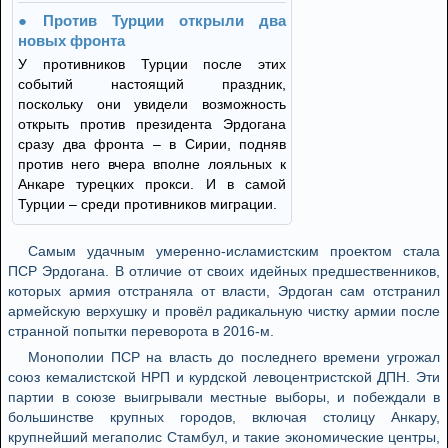
Против Турции открыли два
новых фронта
У противников Турции после этих
событий настоящий праздник,
поскольку они увидели возможность
открыть против президента Эрдогана
сразу два фронта – в Сирии, подняв
против него вчера вполне лояльных к
Анкаре турецких прокси. И в самой
Турции – среди противников миграции.
Самым удачным умеренно-исламистским проектом стала
ПСР Эрдогана. В отличие от своих идейных предшественников,
которых армия отстраняла от власти, Эрдоган сам отстранил
армейскую верхушку и провёл радикальную чистку армии после
странной попытки переворота в 2016-м.
Монополии ПСР на власть до последнего времени угрожал
союз кемалистской НРП и курдской левоцентристской ДПН. Эти
партии в союзе выигрывали местные выборы, и побеждали в
большинстве крупных городов, включая столицу Анкару,
крупнейший мегаполис Стамбул, и такие экономические центры,