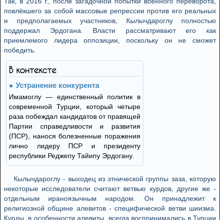
Так, в 2016 г., после загадочной попытки военного переворота,
повлёкшего за собой массовые репрессии против его реальных
и предполагаемых участников, Кылычдароглу полностью
поддержал Эрдогана. Власти рассматривают его как
приемлемого лидера оппозиции, поскольку он не сможет
победить.
В контексте
Устранение конкурента
Имамоглу — единственный политик в
современной Турции, который четыре
раза побеждал кандидатов от правящей
Партии справедливости и развития
(ПСР), нанося болезненные поражения
лично лидеру ПСР и президенту
республики Реджепу Тайипу Эрдогану.
Кылычдароглу - выходец из этнической группы заза, которую
некоторые исследователи считают ветвью курдов, другие же -
отдельным ираноязычным народом. Он принадлежит к
религиозной общине алевитов - специфической ветви шиизма.
Курды, в особенности алевиты, всегда воспринимались в Турции