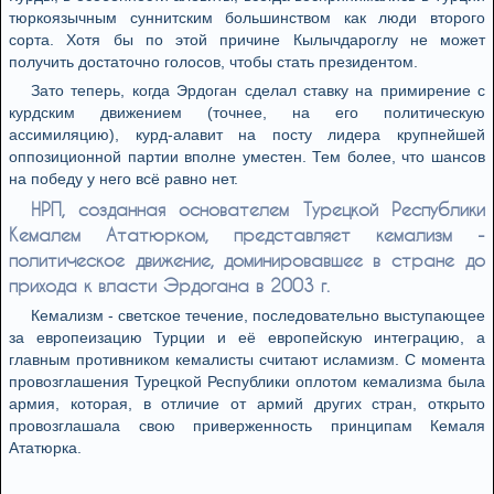
тюркоязычным суннитским большинством как люди второго
сорта. Хотя бы по этой причине Кылычдароглу не может
получить достаточно голосов, чтобы стать президентом.
Зато теперь, когда Эрдоган сделал ставку на примирение с
курдским движением (точнее, на его политическую
ассимиляцию), курд-алавит на посту лидера крупнейшей
оппозиционной партии вполне уместен. Тем более, что шансов
на победу у него всё равно нет.
НРП, созданная основателем Турецкой Республики
Кемалем Ататюрком, представляет кемализм -
политическое движение, доминировавшее в стране до
прихода к власти Эрдогана в 2003 г.
Кемализм - светское течение, последовательно выступающее
за европеизацию Турции и её европейскую интеграцию, а
главным противником кемалисты считают исламизм. С момента
провозглашения Турецкой Республики оплотом кемализма была
армия, которая, в отличие от армий других стран, открыто
провозглашала свою приверженность принципам Кемаля
Ататюрка.