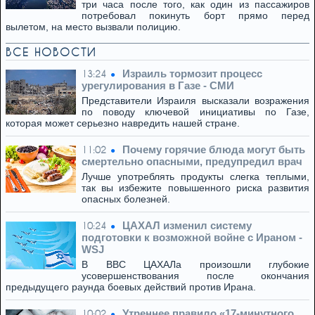
три часа после того, как один из пассажиров
потребовал покинуть борт прямо перед
вылетом, на место вызвали полицию.
ВСЕ НОВОСТИ
Израиль тормозит процесс
13:24
урегулирования в Газе - СМИ
Представители Израиля высказали возражения
по поводу ключевой инициативы по Газе,
которая может серьезно навредить нашей стране.
Почему горячие блюда могут быть
11:02
смертельно опасными, предупредил врач
Лучше употреблять продукты слегка теплыми,
так вы избежите повышенного риска развития
опасных болезней.
ЦАХАЛ изменил систему
10:24
подготовки к возможной войне с Ираном -
WSJ
В ВВС ЦАХАЛа произошли глубокие
усовершенствования после окончания
предыдущего раунда боевых действий против Ирана.
Утреннее правило «17-минутного
10:02