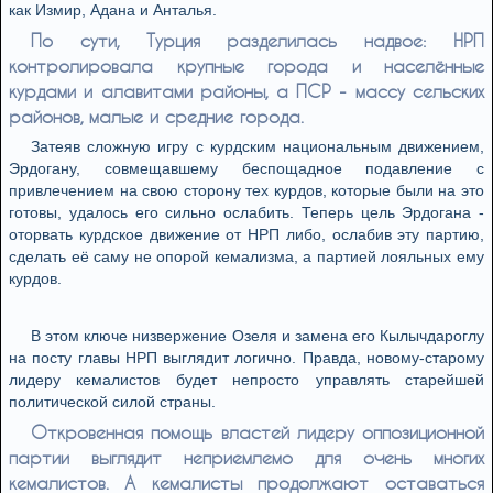
как Измир, Адана и Анталья.
По сути, Турция разделилась надвое: НРП
контролировала крупные города и населённые
курдами и алавитами районы, а ПСР - массу сельских
районов, малые и средние города.
Затеяв сложную игру с курдским национальным движением,
Эрдогану, совмещавшему беспощадное подавление с
привлечением на свою сторону тех курдов, которые были на это
готовы, удалось его сильно ослабить. Теперь цель Эрдогана -
оторвать курдское движение от НРП либо, ослабив эту партию,
сделать её саму не опорой кемализма, а партией лояльных ему
курдов.
В этом ключе низвержение Озеля и замена его Кылычдароглу
на посту главы НРП выглядит логично. Правда, новому-старому
лидеру кемалистов будет непросто управлять старейшей
политической силой страны.
Откровенная помощь властей лидеру оппозиционной
партии выглядит неприемлемо для очень многих
кемалистов. А кемалисты продолжают оставаться