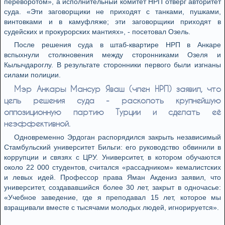
переворотом», а исполнительный комитет НРП отверг авторитет
суда. «Эти заговорщики не приходят с танками, пушками,
винтовками и в камуфляже; эти заговорщики приходят в
судейских и прокурорских мантиях», - посетовал Озель.
После решения суда в штаб-квартире НРП в Анкаре
вспыхнули столкновения между сторонниками Озеля и
Кылычдароглу. В результате сторонники первого были изгнаны
силами полиции.
Мэр Анкары Мансур Яваш (член НРП) заявил, что
цель решения суда - расколоть крупнейшую
оппозиционную партию Турции и сделать её
неэффективной.
Одновременно Эрдоган распорядился закрыть независимый
Стамбульский университет Бильги: его руководство обвинили в
коррупции и связях с ЦРУ. Университет, в котором обучаются
около 22 000 студентов, считался «рассадником» кемалистских
и левых идей. Профессор права Яман Акдениз заявил, что
университет, создававшийся более 30 лет, закрыт в одночасье:
«Учебное заведение, где я преподавал 15 лет, которое мы
взращивали вместе с тысячами молодых людей, игнорируется».