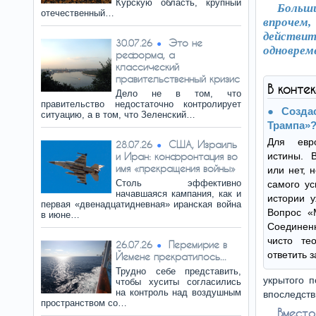
Курскую область, крупный
Больш
отечественный…
впрочем
действи
Это не
30.07.26
одноврем
реформа, а
классический
правительственный кризис
В конте
Дело не в том, что
правительство недостаточно контролирует
Созда
ситуацию, а в том, что Зеленский…
Трампа»
Для евр
США, Израиль
28.07.26
и Иран: конфронтация во
истины. 
имя «прекращения войны»
или нет, 
Столь эффективно
самого ус
начавшаяся кампания, как и
истории у
первая «двенадцатидневная» иранская война
Вопрос «
в июне…
Соединенн
чисто те
Перемирие в
26.07.26
ответить 
Йемене прекратилось...
Трудно себе представить,
укрытого п
чтобы хуситы согласились
на контроль над воздушным
впоследств
пространством со…
Вмест