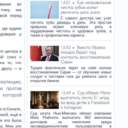
Как неправильная
14:01
ования во
чистка зубов может
тому, как
увеличить риск рака
имой перед
С самого детства нас учат
чистить зубы дважды в день. Эта простая
привычка играет ключевую роль в
 где чудаки
поддержании чистоты и здоровья зубов, а
доверие у
также в профилактике кариеса.
Вместо Ирана:
13:52
го центра в
Анкара берет под
ный союз с
контроль восстановление
Сирии
на то, что
Турция фактически берет на себя полное
 другу, — и
восстановление Сирии — от обучения новых
солдат и поставки газа до ремонта школ и
открытия банков.
езолюцию,
и против
Суд обязал Meta
13:49
 которой
выплатить почти $1 млрд
за вред детям в Facebook
и Instagram
о в Сенате,
Суд штата Нью-Мексико обязал компанию
икой, ещё в
Meta Platforms выплатить 942 миллиона
ия это была
долларов за нанесение вреда
а. Мне это
несовершеннолетним пользователям в