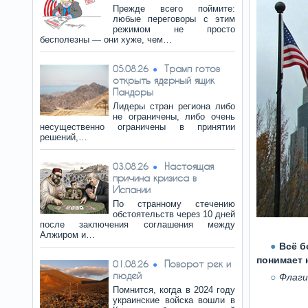
Прежде всего поймите:
любые переговоры с этим
режимом не просто
бесполезны — они хуже, чем…
Трамп готов
05.08.26
открыть ядерный ящик
Пандоры
Лидеры стран региона либо
не ограничены, либо очень
несущественно ограничены в принятии
решений,…
Настоящая
03.08.26
причина кризиса в
Испании
По странному стечению
обстоятельств через 10 дней
после заключения соглашения между
Алжиром и…
Всё б
понимает 
Поворот рек и
01.08.26
людей
Флаги.
Помнится, когда в 2024 году
украинские войска вошли в