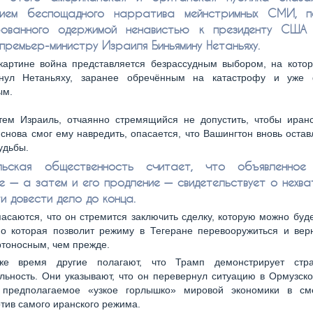
твием беспощадного нарратива мейнстримных СМИ, п
ованного одержимой ненавистью к президенту США 
премьер-министру Израиля Биньямину Нетаньяху.
картине война представляется безрассудным выбором, на кото
нул Нетаньяху, заранее обречённым на катастрофу и уже 
ым.
ем Израиль, отчаянно стремящийся не допустить, чтобы иран
 снова смог ему навредить, опасается, что Вашингтон вновь остав
удьбы.
льская общественность считает, что объявленное
е — а затем и его продление — свидетельствует о нехват
и довести дело до конца.
асаются, что он стремится заключить сделку, которую можно буд
но которая позволит режиму в Тегеране перевооружиться и вер
тоносным, чем прежде.
е время другие полагают, что Трамп демонстрирует страт
льность. Они указывают, что он перевернул ситуацию в Ормузск
 предполагаемое «узкое горлышко» мировой экономики в см
тив самого иранского режима.