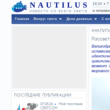
NAUTILUS
14:14
7
новости со всего света
Главная
Вокруг света
Дела дневные
С ве
АНАЛИТ
Рассвет
Великоб
исламиз
идентичн
цивилиза
момент д
мирового
ПОСЛЕДНИЕ ПУБЛИКАЦИИ
Моё послание
07.08.26
CENTCOM