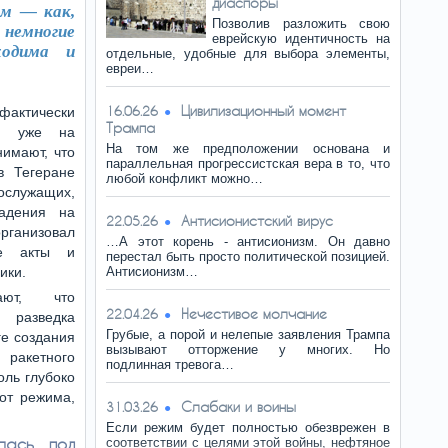
диаспоры
ом — как,
Позволив разложить свою
немногие
еврейскую идентичность на
ходима и
отдельные, удобные для выбора элементы,
евреи…
Цивилизационный момент
16.06.26
 фактически
Трампа
ки уже на
На том же предположении основана и
нимают, что
параллельная прогрессистская вера в то, что
в Тегеране
любой конфликт можно…
ослужащих,
адения на
Антисионистский вирус
22.05.26
анизовал
…А этот корень - антисионизм. Он давно
ие акты и
перестал быть просто политической позицией.
ики.
Антисионизм…
ают, что
Нечестивое молчание
22.04.26
 разведка
Грубые, а порой и нелепые заявления Трампа
ге создания
вызывают отторжение у многих. Но
ракетного
подлинная тревога…
оль глубоко
 от режима,
Слабаки и воины
31.03.26
Если режим будет полностью обезврежен в
лась под
соответствии с целями этой войны, нефтяное