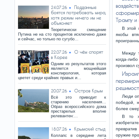
воздейс
Подданные
24.07.26
боятся потребовать мира,
сформир
хотя режим ничего им не
Трампу и 
объясняет
В этой 
Теоретически смещение
Путина не на сто процентов исключено даже
якобы втя
и сейчас, но только по сугубо…
проигранн
О чём спорят
22.07.26
Между т
в Корее
когда-либо
Одним из результатов этого
произвол с
является мощнейшая
конспирология, которая
Израи
цветет среди крайних правых и…
перемири
решимост
Остров Крым
20.07.26
Люди оп
Всё это приводит к
старению населения…
победой, 
Образ всероссийского дома
более смер
престарелых вполне
релевантен:…
В то ж
изобретате
Крымский стыд
превратив
18.07.26
оружие про
Коллапс в середине лета