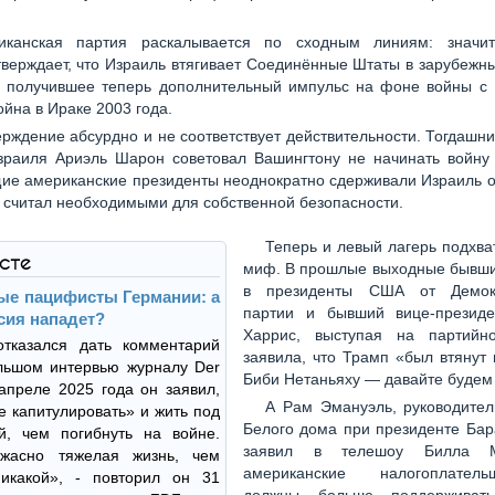
ликанская партия раскалывается по сходным линиям: значи
верждает, что Израиль втягивает Соединённые Штаты в зарубеж
, получившее теперь дополнительный импульс на фоне войны с
ойна в Ираке 2003 года.
ерждение абсурдно и не соответствует действительности. Тогдашн
зраиля Ариэль Шарон советовал Вашингтону не начинать войну 
е американские президенты неоднократно сдерживали Израиль о
 считал необходимыми для собственной безопасности.
Теперь и левый лагерь подхва
ксте
миф. В прошлые выходные бывши
в президенты США от Демокр
е пацифисты Германии: а
партии и бывший вице-презид
сия нападет?
Харрис, выступая на партийн
тказался дать комментарий
заявила, что Трамп «был втянут 
льшом интервью журналу Der
Биби Нетаньяху — давайте будем
 апреле 2025 года он заявил,
А Рам Эмануэль, руководител
е капитулировать» и жить под
Белого дома при президенте Бар
й, чем погибнуть на войне.
заявил в телешоу Билла М
жасно тяжелая жизнь, чем
американские налогоплате
икакой», - повторил он 31