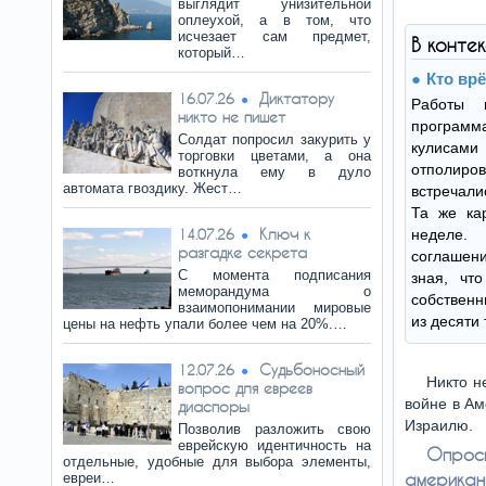
выглядит унизительной
оплеухой, а в том, что
исчезает сам предмет,
В конте
который…
Кто вр
Диктатору
16.07.26
Работы 
никто не пишет
програ
Солдат попросил закурить у
кулисами
торговки цветами, а она
отполир
воткнула ему в дуло
автомата гвоздику. Жест…
встречали
Та же ка
Ключ к
14.07.26
неделе
разгадке секрета
соглашен
С момента подписания
зная, чт
меморандума о
собствен
взаимопонимании мировые
из десяти
цены на нефть упали более чем на 20%.…
Судьбоносный
12.07.26
Никто н
вопрос для евреев
войне в Ам
диаспоры
Израилю.
Позволив разложить свою
еврейскую идентичность на
Опрос
отдельные, удобные для выбора элементы,
американ
евреи…