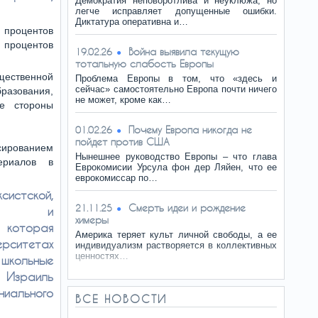
Демократия неповоротлива и неуклюжа, но
легче исправляет допущенные ошибки.
Диктатура оперативна и…
 процентов
 процентов
Война выявила текущую
19.02.26
тотальную слабость Европы
щественной
Проблема Европы в том, что «здесь и
сейчас» самостоятельно Европа почти ничего
азования,
не может, кроме как…
е стороны
Почему Европа никогда не
01.02.26
пойдет против США
нсированием
Нынешнее руководство Европы – что глава
ериалов в
Еврокомисии Урсула фон дер Ляйен, что ее
еврокомиссар по…
систской,
Смерть идеи и рождение
21.11.25
кой» и
химеры
, которая
Америка теряет культ личной свободы, а ее
ерситетах
индивидуализм растворяется в коллективных
ценностях…
кольные
 Израиль
иального
ВСЕ НОВОСТИ