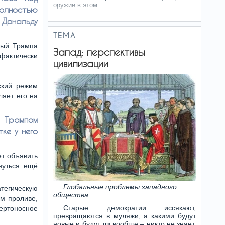
оружие в этом…
олностью
Дональду
ТЕМА
рый Трампа
Запад: перспективы
фактически
цивилизации
ский режим
ляет его на
 Трампом
ке у него
ет объявить
нуться ещё
Глобальные проблемы западного
егическую
общества
ом проливе,
Старые демократии иссякают,
ертоносное
превращаются в муляжи, а какими будут
новые и будут ли вообще – никто не знает.