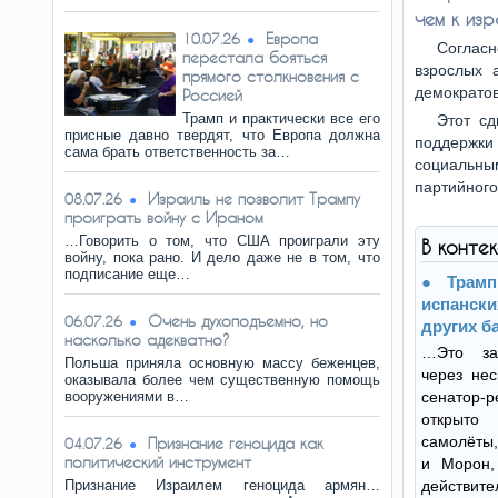
чем к изр
Европа
10.07.26
Согласн
перестала бояться
взрослых 
прямого столкновения с
демократов
Россией
Трамп и практически все его
Этот с
присные давно твердят, что Европа должна
поддержк
сама брать ответственность за…
социальн
партийного
Израиль не позволит Трампу
08.07.26
проиграть войну с Ираном
…Говорить о том, что США проиграли эту
В конте
войну, пока рано. И дело даже не в том, что
подписание еще…
Трамп
испанск
Очень духоподъемно, но
06.07.26
других б
насколько адекватно?
…Это за
Польша приняла основную массу беженцев,
через нес
оказывала более чем существенную помощь
вооружениями в…
сенатор-
открыто
самолёты,
Признание геноцида как
04.07.26
политический инструмент
и Морон,
Признание Израилем геноцида армян…
действит