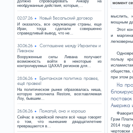
должно спровоцировать Анкару на
момент се
необдуманные действия, которые,…
мыслить, 
Новый Весальский договор
02.07.26
мощным да
И оказалось, все окружающие страны, еще
Иран, тогда сделали совершенно
Этот ко
справедливый вывод, что не…
и маргин
легковерны
Соглашение между Израилем и
30.06.26
Ливаном
Одновре
Вооруженные силы Ливана получают
пользу кр
возможность войти в некоторые из
исламиста
контролируемых ЦАХАЛ регионов для…
общества, 
при этом р
Британская политика: правее,
28.06.26
ещё правее!
На про
На политическом рынке образовалась ниша,
блокиру
которую заполнила Restore, возглавляемая
поставо
Лоу, бывшим…
Америка 
Пожалуй, оно и хорошо
26.06.26
Фаворит
Сейчас в корейской печати всё чаще говорят
Грэм Платн
о том, что нынешние двадцатилетние
2014 году 
превращаются в…
чертовски