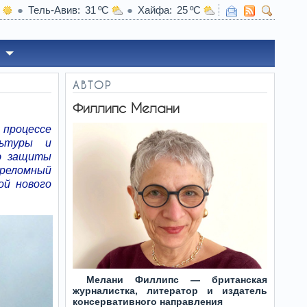
Тель-Авив
31
Хайфа
25
13:52
Вместо Ирана: Анкара берет под контрол
АВТОР
Филлипс Мелани
процессе
льтуры и
ию защиты
ереломный
ой нового
Мелани Филлипс — британская
журналистка, литератор и издатель
консервативного направления