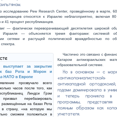
аильтянам.
о исследованию Pew Research Center, проведённому в марте, 60
американцев относятся к Израилю неблагоприятно, включая 80
 и 41 процент республиканцев.
двиг — фактически переворачивающий десятилетия широкой об
и Израиля — объясняется тремя факторами: системой обр
ыми сетями и растущей политической враждебностью по об
 спектра.
Частично это связано с фина
ксте
Катаром антиизраильских мат
образовательной системе.
 выступает за закрытие
их баз Рота и Морон и
Но в основном — с марк
аз НАТО в Европе
«антиколониалистс
явление прозвучало всего
антизападной ортодоксией
колько часов после того, как
годами доминировала в унив
республиканец Линдси Грэм
и теперь проникла в ш
 призвал перебазировать
программы, представляя
 размещённые на базах Рота
ложным образом как колон
 в страну, «на которую мы
угнетателя.
ельно сможем положиться в