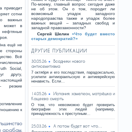
По-моему, главный вопрос сегодня даже
а приводит
не об этом. Он о том, породит ли
возможный упадок западного
еряет сотни
народоправства также и упадок более
но важных
важных вещей – западных свобод и
и может в
западной правозаконности?
и нефтяные
Сергей Шелин
«Что будет вместо
роя.
старых демократий?»
ойна ещё не
ДРУГИЕ ПУБЛИКАЦИИ
е стороны
ество. Всё
Всадники нового
30.05.26
очисленные
антисемитизма
th Social,
7 октября и его последствия, парадоксально,
уг другу,
усилили антиизраильскую и антиеврейскую
стоящий
ненависть. Если…
— резкие
Испания: хамелеон, матрёшка и
14.05.26
Кащеева смерть
противление
О том, что невозможно будет проверить
биографии этих людей (например,
отношению к
принадлежность к преступным…
ьшинство
А потом будет вот что…
25.03.26
м арабам,