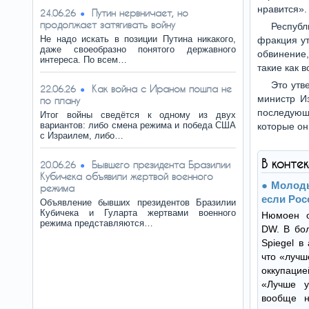
нравится».
Путин нервничает, но
24.06.26
продолжает затягивать войну
Респуб
Не надо искать в позиции Путина никакого,
фракция ут
даже своеобразно понятого державного
обвинение
интереса. По всем…
такие как в
Это утв
Как война с Ираном пошла не
22.06.26
министр И
по плану
последующи
Итог войны сведётся к одному из двух
вариантов: либо смена режима и победа США
которые он
с Израилем, либо…
В конте
Бывшего президента Бразилии
20.06.26
Кубичека объявили жертвой военного
Молоды
режима
если Рос
Объявление бывших президентов Бразилии
Кубичека и Гуларта жертвами военного
Нюмоен о
режима представляются…
DW. В бо
Spiegel в
что «лучш
оккупацие
«Лучше у
вообще н