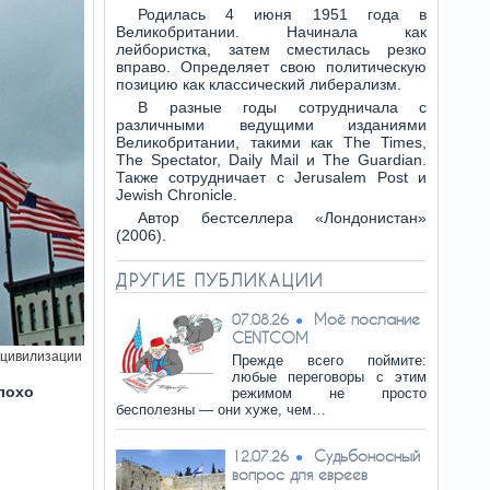
Родилась 4 июня 1951 года в
Великобритании. Начинала как
лейбористка, затем сместилась резко
вправо. Определяет свою политическую
позицию как классический либерализм.
В разные годы сотрудничала с
различными ведущими изданиями
Великобритании, такими как The Times,
The Spectator, Daily Mail и The Guardian.
Также сотрудничает с Jerusalem Post и
Jewish Chronicle.
Автор бестселлера «Лондонистан»
(2006).
ДРУГИЕ ПУБЛИКАЦИИ
Моё послание
07.08.26
CENTCOM
 цивилизации
Прежде всего поймите:
любые переговоры с этим
лохо
режимом не просто
бесполезны — они хуже, чем…
Судьбоносный
12.07.26
вопрос для евреев