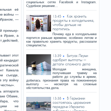
социальных сетях Facebook и Instagram.
Судебное решение…
тельная её
ные войны —
Как хранить
13:45
 Ираном, —
продукты в холодильнике,
чтобы дольше не
портились
ий премьер-
Почему еда в холодильнике
в Ираке, а
портится раньше времени, особенно летом и
т действий,
как правильно хранить продукты, рассказали
специалисты.
тывает этот
Битуах Леуми
13:39
одобрил выплаты —
й кандидат
детали сложного дела
атической
Молодая женщина,
ент Камала
получившая травму на
ом съезде,
работе до службы в армии,
в эту войну
добилась признания права на пожизненную
выплату — несмотря на сложные
 честны».
обстоятельства дела.
ь аппарата
аке Обаме,
В Германии
13:38
ара, что
состоялась церемония
льщики не
передачи Израилю
субмарины «Дракон»