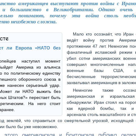
инство американцев выступают против войны с Иран
, и большинство в Великобритании. Однако очень 
тельно понимают, почему эта война столь необ
енно неизбежно сложна.
Мало кто осознаёт, что Иран
ксте
ведёт войну против Амери
протяжении 47 лет. Немногие по
ст ли Европа «НАТО без
фанатичный исламский режим 
?
убил сотни американских военн
опейцев наступил момент
совершил многочисленные нап
Выйдет Америка из альянса
военные базы США, орг
но по политическому единству
бесчисленные террористическ
пешного оборонного союза в
захватывал американцев в заложн
же нанесен серьезный удар.
Немногие также осозн
Может ли НАТО выжить без
американская и израильская
ых Штатов?» перестает быть
обнаружили: Иран стоял на поро
оретическим. На него стоит
как ядерной бомбы, так и 
заранее.
арсенала столь масштабного и ст
од землёй, что справиться со смертельной угрозой, исходящей
ии было бы уже невозможно.
о этого американская и британская публика оказа