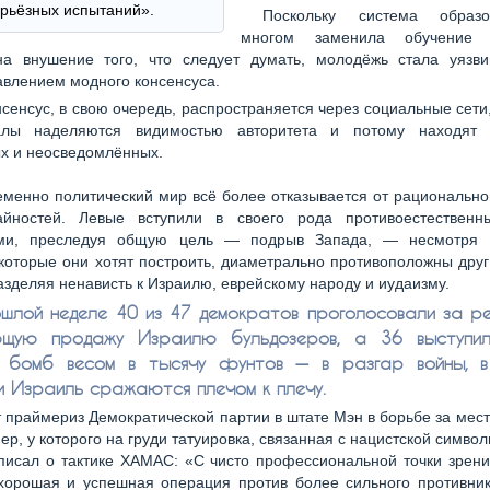
рьёзных испытаний».
Поскольку система образ
многом заменила обучение 
на внушение того, что следует думать, молодёжь стала уязв
влением модного консенсуса.
нсенсус, в свою очередь, распространяется через социальные сети,
алы наделяются видимостью авторитета и потому находят 
х и неосведомлённых.
менно политический мир всё более отказывается от рационально
айностей. Левые вступили в своего рода противоестествен
ми, преследуя общую цель — подрыв Запада, — несмотря 
которые они хотят построить, диаметрально противоположны друг
азделяя ненависть к Израилю, еврейскому народу и иудаизму.
шлой неделе 40 из 47 демократов проголосовали за р
ющую продажу Израилю бульдозеров, а 36 выступил
к бомб весом в тысячу фунтов — в разгар войны, в
и Израиль сражаются плечом к плечу.
 праймериз Демократической партии в штате Мэн в борьбе за мест
ер, у которого на груди татуировка, связанная с нацистской символ
писал о тактике ХАМАС: «С чисто профессиональной точки зрен
 хорошая и успешная операция против более сильного противник