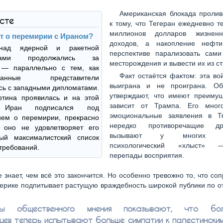
Американская блокада пролив
ксте
к тому, что Тегеран ежедневно т
миллионов долларов жизнен
ёт о перемирии с Ираном?
доходов, а накопление нефт
над ядерной и ракетной
перспективе парализовать сам
ммами продолжались за
месторождения и вывести их из ст
 — параллельно с тем, как
Факт остаётся фактом: эта в
ованные представители
выиграна и не проиграна. Об
сь с западными дипломатами.
утверждают, что имеют преимущ
ртина проявилась и на этой
зависит от Трампа. Его мног
. Иран подписался под
эмоциональные заявления в Tru
ием о перемирии, прекрасно
нередко противоречащие др
о оно не удовлетворяет его
вызывают у многих на
ный максималистский список
психологический «хлыст» 
 требований.
перепады восприятия.
е знает, чем всё это закончится. Но особенно тревожно то, что со
ерике подпитывает растущую враждебность широкой публики по 
ы общественного мнения показывают, что бол
цев теперь испытывают больше симпатии к палестински