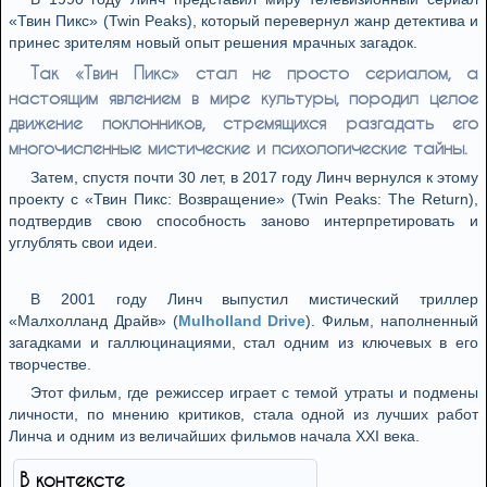
«Твин Пикс» (Twin Peaks), который перевернул жанр детектива и
принес зрителям новый опыт решения мрачных загадок.
Так «Твин Пикс» стал не просто сериалом, а
настоящим явлением в мире культуры, породил целое
движение поклонников, стремящихся разгадать его
многочисленные мистические и психологические тайны.
Затем, спустя почти 30 лет, в 2017 году Линч вернулся к этому
проекту с «Твин Пикс: Возвращение» (Twin Peaks: The Return),
подтвердив свою способность заново интерпретировать и
углублять свои идеи.
В 2001 году Линч выпустил мистический триллер
«Малхолланд Драйв» (
Mulholland Drive
). Фильм, наполненный
загадками и галлюцинациями, стал одним из ключевых в его
творчестве.
Этот фильм, где режиссер играет с темой утраты и подмены
личности, по мнению критиков, стала одной из лучших работ
Линча и одним из величайших фильмов начала XXI века.
В контексте