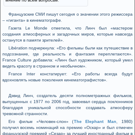
мнение по всем вопросам.
Французские СМИ пишут сегодня о значении этого режиссера
– «гиганта» в кинематографе.
Газета Le Monde отметила, что Линч был «мастером
создания атмосферных и загадочных миров, которые навсегда
останутся в памяти зрителей».
Libération подчеркнула: «Его фильмы были как путешествие в
подсознание, где реальность и фантазия переплетаются».
France Culture добавила: «Линч был художником, который умел
видеть красоту в странном и необычном».
France Inter констатирует: «Его работы всегда будут
вдохновлять новые поколения кинематографистов».
Дэвид Линч, создатель десяти полнометражных фильмов,
выпущенных с 1977 по 2006 год, завоевал сердца поклонников
благодаря уникальной способности создавать атмосферу
тревожной странности.
Его фильм «Человек-слон» (
The Elephant Man
, 1980)
получил восемь номинаций на премию «Оскар» и был отмечен
французской премией «Сезар» за лучший иностранный фильм в