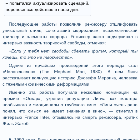
– попытался актуализировать сценарий,
перенеся все действие в наши дни.
Последующие работы позволили режиссеру отшлифовать
уникальный стиль, сочетавший сюрреализм, психологический
триллер и элементы хоррора. Режиссер часто подчеркивал в
интервью важность творческой свободы, отмечая:
«Если у тебя нет свободы сделать фильм, который ты
хочешь, то это не творчество».
Одним из ярчайших произведений этого периода стал
«Человек-слон» (The Elephant Man, 1980). В нем Линч
рассказывает волнующую историю Джозефа Меррика, человека
с тяжелыми физическими деформациями.
Именно эта работа получила несколько номинаций на
премию «Оскар», укрепив репутацию Линча как мастера
необычного и эмоционально глубокого кино. «Линч очень рано
понял, что смысл не имеет значения в кино», — отметил в
интервью France Inter, отзываясь на смерть режиссера, критик
Жиль Жакоб.
В 1990 году Линч представил миру телевизионный сериал