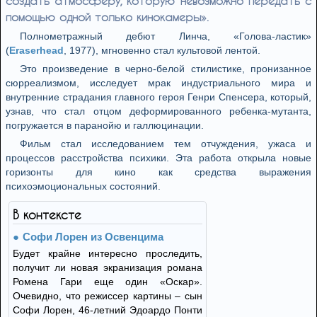
создать атмосферу, которую невозможно передать с
помощью одной только кинокамеры».
Полнометражный дебют Линча, «Голова-ластик»
(
Eraserhead
, 1977), мгновенно стал культовой лентой.
Это произведение в черно-белой стилистике, пронизанное
сюрреализмом, исследует мрак индустриального мира и
внутренние страдания главного героя Генри Спенсера, который,
узнав, что стал отцом деформированного ребенка-мутанта,
погружается в паранойю и галлюцинации.
Фильм стал исследованием тем отчуждения, ужаса и
процессов расстройства психики. Эта работа открыла новые
горизонты для кино как средства выражения
психоэмоциональных состояний.
В контексте
Софи Лорен из Освенцима
Будет крайне интересно проследить,
получит ли новая экранизация романа
Ромена Гари еще один «Оскар».
Очевидно, что режиссер картины – сын
Софи Лорен, 46-летний Эдоардо Понти