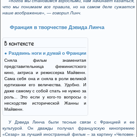
«Когда мы становимся взрослыми, нам начинает казаться,
что мы понимаем все правила, но на самом деле сужается
наше воображение», — говорил Линч.
Франция в творчестве Дэвида Линча
В контексте
Раздвинь ноги и думай о Франции
Сняла фильм знаменитая
представительница феминистского
кино, актриса и режиссерка Майвенн.
Сама себя она и сняла в роли великой
куртизанки его величества. Удобно. И
даже самому с собой спать не нужно за
роль... Это если у кого-то вопросы о
несходстве исторической Жанны и
Майвенн.
У Дэвида Линча были тесные связи с Францией и ее
культурой. Он дважды получал французскую кинопремию
«Сезар» за лучший иностранный фильм – за картину «Человек-