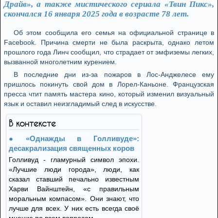
Драйв», а также мистического сериала «Твин Пикс»,
скончался 16 января 2025 года в возрасте 78 лет.
Об этом сообщила его семья на официальной странице в
Facebook. Причина смерти не была раскрыта, однако летом
прошлого года Линч сообщил, что страдает от эмфиземы легких,
вызванной многолетним курением.
В последние дни из-за пожаров в Лос-Анджелесе ему
пришлось покинуть свой дом в Лорел-Каньоне. Французская
пресса чтит память мастера кино, который изменил визуальный
язык и оставил неизгладимый след в искусстве.
В контексте
«Однажды в Голливуде»:
десакрализация священных коров
Голливуд - гламурный символ эпохи.
«Лучшие люди города», люди, как
сказал ставший печально известным
Харви Вайнштейн, «с правильным
моральным компасом». Они знают, что
лучше для всех. У них есть всегда своё