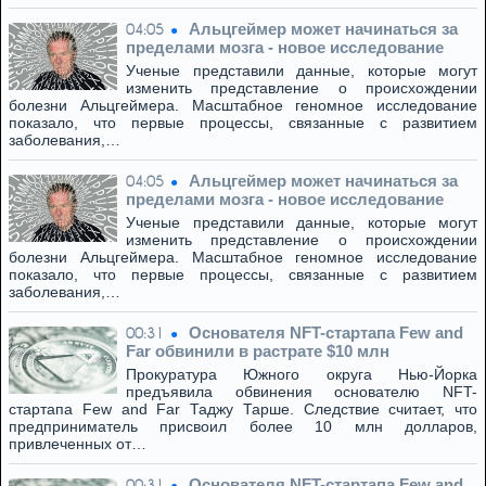
Альцгеймер может начинаться за
04:05
пределами мозга - новое исследование
Ученые представили данные, которые могут
изменить представление о происхождении
болезни Альцгеймера. Масштабное геномное исследование
показало, что первые процессы, связанные с развитием
заболевания,…
Альцгеймер может начинаться за
04:05
пределами мозга - новое исследование
Ученые представили данные, которые могут
изменить представление о происхождении
болезни Альцгеймера. Масштабное геномное исследование
показало, что первые процессы, связанные с развитием
заболевания,…
Основателя NFT-стартапа Few and
00:31
Far обвинили в растрате $10 млн
Прокуратура Южного округа Нью-Йорка
предъявила обвинения основателю NFT-
стартапа Few and Far Таджу Тарше. Следствие считает, что
предприниматель присвоил более 10 млн долларов,
привлеченных от…
Основателя NFT-стартапа Few and
00:31