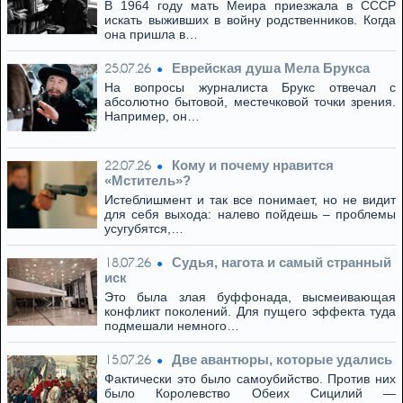
В 1964 году мать Меира приезжала в СССР
искать выживших в войну родственников. Когда
она пришла в…
Eвpeйская душа Мела Брукса
25.07.26
На вопросы журналиста Брукс отвечал с
абсолютно бытовой, местечковой точки зрения.
Например, он…
Кому и почему нравится
22.07.26
«Мститель»?
Истеблишмент и так все понимает, но не видит
для себя выхода: налево пойдешь – проблемы
усугубятся,…
Cудья, нагота и самый странный
18.07.26
иск
Это была злая буффонада, высмеивающая
конфликт поколений. Для пущего эффекта туда
подмешали немного…
Две авантюры, которые удались
15.07.26
Фактически это было самоубийство. Против них
было Королевство Обеих Сицилий —