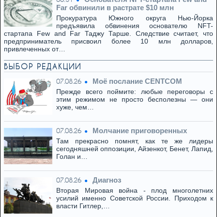
Far обвинили в растрате $10 млн
Прокуратура Южного округа Нью-Йорка
предъявила обвинения основателю NFT-
стартапа Few and Far Таджу Тарше. Следствие считает, что
предприниматель присвоил более 10 млн долларов,
привлеченных от…
ВЫБОР РЕДАКЦИИ
Моё послание CENTCOM
07.08.26
Прежде всего поймите: любые переговоры с
этим режимом не просто бесполезны — они
хуже, чем…
Молчание приговоренных
07.08.26
Там прекрасно помнят, как те же лидеры
сегодняшней оппозиции, Айзенкот, Бенет, Лапид,
Голан и…
Диагноз
07.08.26
Вторая Мировая война - плод многолетних
усилий именно Советской России. Приходом к
власти Гитлер,…