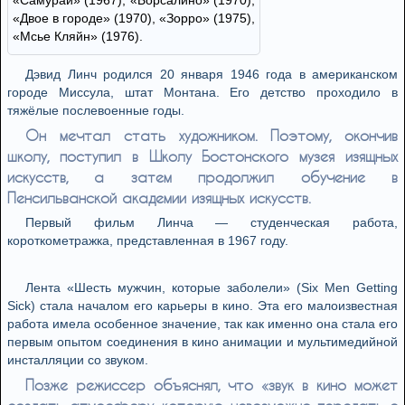
«Самурай» (1967), «Борсалино» (1970),
«Двое в городе» (1970), «Зорро» (1975),
«Мсье Кляйн» (1976).
Дэвид Линч родился 20 января 1946 года в американском
городе Миссула, штат Монтана. Его детство проходило в
тяжёлые послевоенные годы.
Он мечтал стать художником. Поэтому, окончив
школу, поступил в Школу Бостонского музея изящных
искусств, а затем продолжил обучение в
Пенсильванской академии изящных искусств.
Первый фильм Линча — студенческая работа,
короткометражка, представленная в 1967 году.
Лента «Шесть мужчин, которые заболели» (Six Men Getting
Sick) стала началом его карьеры в кино. Эта его малоизвестная
работа имела особенное значение, так как именно она стала его
первым опытом соединения в кино анимации и мультимедийной
инсталляции со звуком.
Позже режиссер объяснял, что «звук в кино может