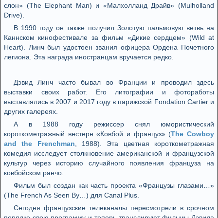
слон» (The Elephant Man) и «Малхолланд Драйв» (Mulholland
Drive).
В 1990 году он также получил Золотую пальмовую ветвь на
Каннском кинофестивале за фильм «Дикие сердцем» (Wild at
Heart). Линч был удостоен звания офицера Ордена Почетного
легиона. Эта награда иностранцам вручается редко.
Дэвид Линч часто бывал во Франции и проводил здесь
выставки своих работ. Его литографии и фотоработы
выставлялись в 2007 и 2017 году в парижской Fondation Cartier и
других галереях.
А в 1988 году режиссер снял юмористический
короткометражный вестерн «Ковбой и француз» (
The Cowboy
and the Frenchman
, 1988). Эта цветная короткометражная
комедия исследует столкновение американской и французской
культур через историю случайного появления француза на
ковбойском ранчо.
Фильм был создан как часть проекта «Французы глазами…»
(The French As Seen By…) для Canal Plus.
Сегодня французские телеканалы пересмотрели в срочном
порядке свою программу и теперь транслируют фильмы Дэвида