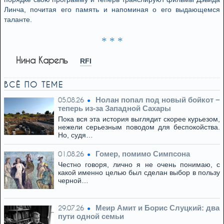
Линча, почитая его память и напоминая о его выдающемся
таланте.
* * *
Нина Карель
RFI
ВСЁ ПО ТЕМЕ
Нолан попал под новый бойкот −
05.08.26
теперь из‑за Западной Сахары
Пока вся эта история выглядит скорее курьезом,
нежели серьезным поводом для беспокойства.
Но, судя…
Гомер, помимо Симпсона
01.08.26
Честно говоря, лично я не очень понимаю, с
какой именно целью был сделан выбор в пользу
черной…
Меир Амит и Борис Слуцкий: два
29.07.26
пути одной семьи