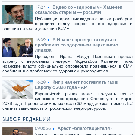
Видео со «здоровым» Хаменеи
17:24
оказалось старым — росСМИ
Публикация архивных кадров с новым рахбаром
породила волну споров о его здоровье и
влиянии на фоне усиления КСИР.
В Иране опровергли слухи о
16:39
проблемах со здоровьем верховного
лидера
Президент Ирана Масуд Пезешкиан провел
встречу с верховным лидером Моджтабой Хаменеи, пока
иранские власти официально опровергли появившиеся в СМИ
сообщения о проблемах со здоровьем руководителя…
Кипр начнет поставлять газ в
16:29
Европу с 2028 года - AP
Европейский рынок может получить газ с
кипрского месторождения Cronos уже в марте
2028 года. Проект стоимостью около $2 млрд должен помочь ЕС
снизить зависимость от российских энергоресурсов.
ВЫБОР РЕДАКЦИИ
Арест «благотворителя»
09.08.26
Хасна использовал свою должность в