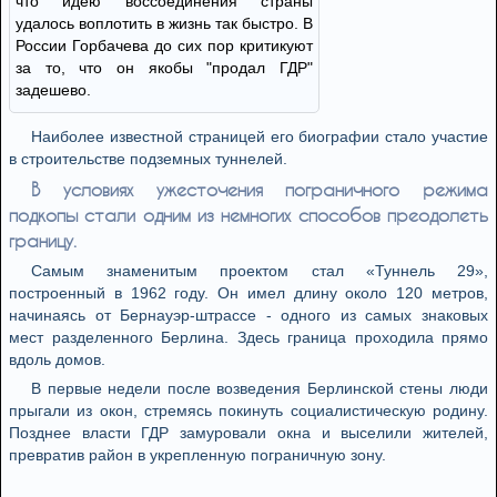
что идею воссоединения страны
удалось воплотить в жизнь так быстро. В
России Горбачева до сих пор критикуют
за то, что он якобы "продал ГДР"
задешево.
Наиболее известной страницей его биографии стало участие
в строительстве подземных туннелей.
В условиях ужесточения пограничного режима
подкопы стали одним из немногих способов преодолеть
границу.
Самым знаменитым проектом стал «Туннель 29»,
построенный в 1962 году. Он имел длину около 120 метров,
начинаясь от Бернауэр-штрассе - одного из самых знаковых
мест разделенного Берлина. Здесь граница проходила прямо
вдоль домов.
В первые недели после возведения Берлинской стены люди
прыгали из окон, стремясь покинуть социалистическую родину.
Позднее власти ГДР замуровали окна и выселили жителей,
превратив район в укрепленную пограничную зону.