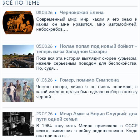
ВСЁ ПО ТЕМЕ
Чернокожая Елена
08.08.26
Современный мир, мир, каким я его знаю и
каким он мне нравится, мир автомобилей,
небоскребов,…
Нолан попал под новый бойкот −
05.08.26
теперь из‑за Западной Сахары
Пока вся эта история выглядит скорее курьезом,
нежели серьезным поводом для беспокойства.
Но, судя…
Гомер, помимо Симпсона
01.08.26
Честно говоря, лично я не очень понимаю, с
какой именно целью был сделан выбор в пользу
черной…
Меир Амит и Борис Слуцкий: два
29.07.26
пути одной семьи
В 1964 году мать Меира приезжала в СССР
искать выживших в войну родственников. Когда
она пришла в…