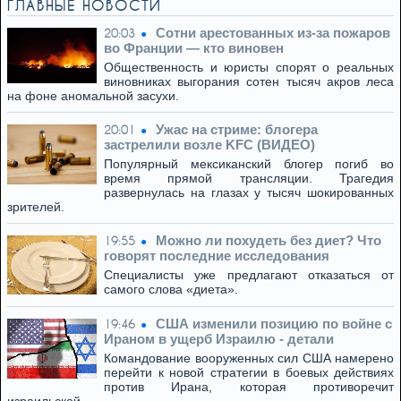
ГЛАВНЫЕ НОВОСТИ
Сотни арестованных из-за пожаров
20:03
во Франции — кто виновен
Общественность и юристы спорят о реальных
виновниках выгорания сотен тысяч акров леса
на фоне аномальной засухи.
Ужас на стриме: блогера
20:01
застрелили возле KFC (ВИДЕО)
Популярный мексиканский блогер погиб во
время прямой трансляции. Трагедия
развернулась на глазах у тысяч шокированных
зрителей.
Можно ли похудеть без диет? Что
19:55
говорят последние исследования
Специалисты уже предлагают отказаться от
самого слова «диета».
США изменили позицию по войне с
19:46
Ираном в ущерб Израилю - детали
Командование вооруженных сил США намерено
перейти к новой стратегии в боевых действиях
против Ирана, которая противоречит