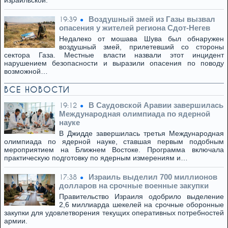
израильской.
Воздушный змей из Газы вызвал
19:39
опасения у жителей региона Сдот-Негев
Недалеко от мошава Шува был обнаружен
воздушный змей, прилетевший со стороны
сектора Газа. Местные власти назвали этот инцидент
нарушением безопасности и выразили опасения по поводу
возможной…
ВСЕ НОВОСТИ
В Саудовской Аравии завершилась
19:12
Международная олимпиада по ядерной
науке
В Джидде завершилась третья Международная
олимпиада по ядерной науке, ставшая первым подобным
мероприятием на Ближнем Востоке. Программа включала
практическую подготовку по ядерным измерениям и…
Израиль выделил 700 миллионов
17:38
долларов на срочные военные закупки
Правительство Израиля одобрило выделение
2,6 миллиарда шекелей на срочные оборонные
закупки для удовлетворения текущих оперативных потребностей
армии.