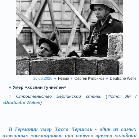
10.06.2026
Ревью
Сергей Куприков
Deutsche Welle
Умер «хозяин туннелей»
Строительство Берлинской стены. (Фото: AP /
«Deutsche Welle»
)
В Германии умер Хассо Хершель - один из самых
известных «помощников при побеге» времен холодной