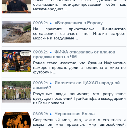
организации, позиционировавшей себя как
международная…
«Вторжение» в Европу
09.08.26
На практике приостановка Шенгенского
соглашения означает, что Италия закроет
морские и воздушные…
ФИФА отказалась от планов
09.08.26
продажи прав на ЧМ
Ранее стало известно, что Джанни Инфантино
намерен продать доли в чемпионате мира по
футболу и…
Является ли ЦАХАЛ народной
09.08.26
армией?
Разумные люди понимают, что разрушение
цветущих поселений Гуш-Катифа и выход армии
из Газы привели…
Чернокожая Елена
08.08.26
Современный мир, мир, каким я его знаю и
каким он мне нравится, мир автомобилей,