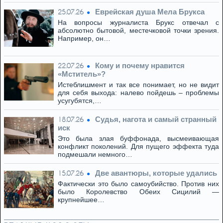
Eвpeйская душа Мела Брукса
25.07.26
На вопросы журналиста Брукс отвечал с
абсолютно бытовой, местечковой точки зрения.
Например, он…
Кому и почему нравится
22.07.26
«Мститель»?
Истеблишмент и так все понимает, но не видит
для себя выхода: налево пойдешь – проблемы
усугубятся,…
Cудья, нагота и самый странный
18.07.26
иск
Это была злая буффонада, высмеивающая
конфликт поколений. Для пущего эффекта туда
подмешали немного…
Две авантюры, которые удались
15.07.26
Фактически это было самоубийство. Против них
было Королевство Обеих Сицилий —
крупнейшее…