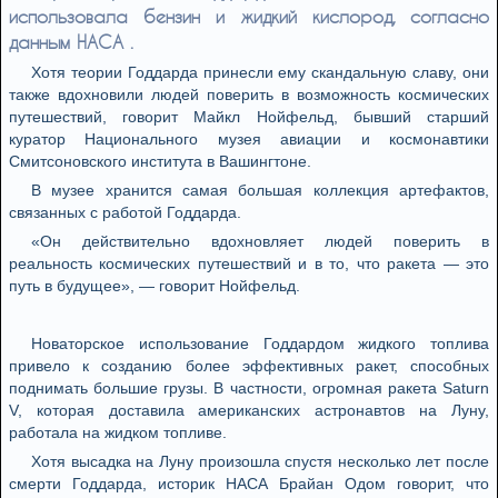
использовала бензин и жидкий кислород, согласно
данным НАСА .
Хотя теории Годдарда принесли ему скандальную славу, они
также вдохновили людей поверить в возможность космических
путешествий, говорит Майкл Нойфельд, бывший старший
куратор Национального музея авиации и космонавтики
Смитсоновского института в Вашингтоне.
В музее хранится самая большая коллекция артефактов,
связанных с работой Годдарда.
«Он действительно вдохновляет людей поверить в
реальность космических путешествий и в то, что ракета — это
путь в будущее», — говорит Нойфельд.
Новаторское использование Годдардом жидкого топлива
привело к созданию более эффективных ракет, способных
поднимать большие грузы. В частности, огромная ракета Saturn
V, которая доставила американских астронавтов на Луну,
работала на жидком топливе.
Хотя высадка на Луну произошла спустя несколько лет после
смерти Годдарда, историк НАСА Брайан Одом говорит, что