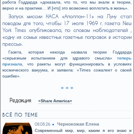
работа Годдарда «доказала, что то, что мы знали в теории,
верно и на практике… И [что] это возможно воплотить в жизнь».
Запуск миссии НАСА «Аполлон-11» на Луну стал
поводом для того, чтобы 17 июля 1969 г. газета New
York Times опубликовала, по словам наблюдателей ,
«одну из самых известных газетных поправок в истории
прессы».
Газета, которая некогда назвала теории Годдарда
«серьезным испытанием для здравого смысла»
теперь
признала
, что ракеты могут функционировать в условиях
космического вакуума, и заявила: «Times сожалеет о своей
ошибке».
* * *
Редакция
«Share America»
ВСЁ ПО ТЕМЕ
Чернокожая Елена
08.08.26
Современный мир, мир, каким я его знаю и