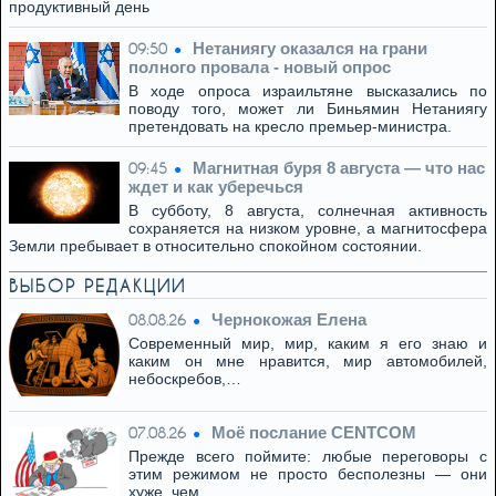
продуктивный день
Нетаниягу оказался на грани
09:50
полного провала - новый опрос
В ходе опроса израильтяне высказались по
поводу того, может ли Биньямин Нетаниягу
претендовать на кресло премьер-министра.
Магнитная буря 8 августа — что нас
09:45
ждет и как уберечься
В субботу, 8 августа, солнечная активность
сохраняется на низком уровне, а магнитосфера
Земли пребывает в относительно спокойном состоянии.
ВЫБОР РЕДАКЦИИ
Чернокожая Елена
08.08.26
Современный мир, мир, каким я его знаю и
каким он мне нравится, мир автомобилей,
небоскребов,…
Моё послание CENTCOM
07.08.26
Прежде всего поймите: любые переговоры с
этим режимом не просто бесполезны — они
хуже, чем…