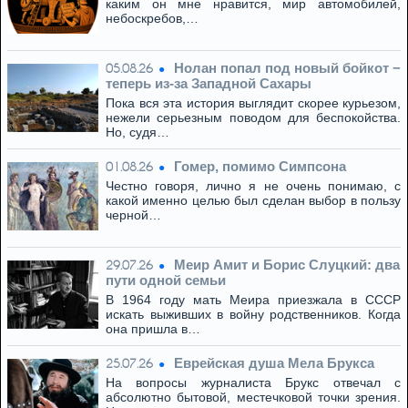
каким он мне нравится, мир автомобилей,
небоскребов,…
Нолан попал под новый бойкот −
05.08.26
теперь из‑за Западной Сахары
Пока вся эта история выглядит скорее курьезом,
нежели серьезным поводом для беспокойства.
Но, судя…
Гомер, помимо Симпсона
01.08.26
Честно говоря, лично я не очень понимаю, с
какой именно целью был сделан выбор в пользу
черной…
Меир Амит и Борис Слуцкий: два
29.07.26
пути одной семьи
В 1964 году мать Меира приезжала в СССР
искать выживших в войну родственников. Когда
она пришла в…
Eвpeйская душа Мела Брукса
25.07.26
На вопросы журналиста Брукс отвечал с
абсолютно бытовой, местечковой точки зрения.