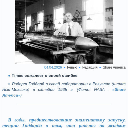
04.04.2026
Ревью
Редакция
Share America
Times сожалеет о своей ошибке
Роберт Годдард в своей лаборатории в Розуэлле (штат
Нью-Мексико) в октябре 1935 г. (Фото: NASA -
«Share
America»
)
В годы, предшествовавшие знаменитому запуску,
теории Годдарда о том, что ракеты на жидком