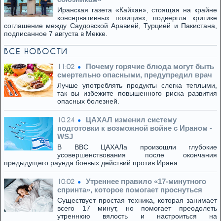
Иранская газета «Кайхан», стоящая на крайне
консервативных позициях, подвергла критике
соглашение между Саудовской Аравией, Турцией и Пакистана,
подписанное 7 августа в Мекке.
ВСЕ НОВОСТИ
Почему горячие блюда могут быть
11:02
смертельно опасными, предупредил врач
Лучше употреблять продукты слегка теплыми,
так вы избежите повышенного риска развития
опасных болезней.
ЦАХАЛ изменил систему
10:24
подготовки к возможной войне с Ираном -
WSJ
В ВВС ЦАХАЛа произошли глубокие
усовершенствования после окончания
предыдущего раунда боевых действий против Ирана.
Утреннее правило «17-минутного
10:02
спринта», которое помогает проснуться
Существует простая техника, которая занимает
всего 17 минут, но помогает преодолеть
утреннюю вялость и настроиться на