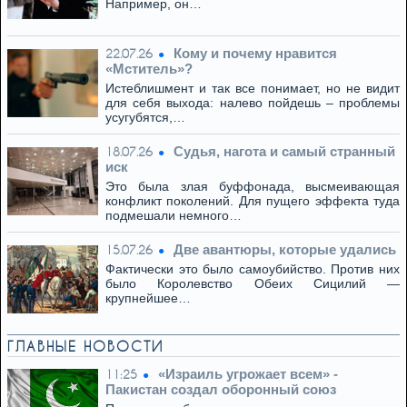
Например, он…
Кому и почему нравится
22.07.26
«Мститель»?
Истеблишмент и так все понимает, но не видит
для себя выхода: налево пойдешь – проблемы
усугубятся,…
Cудья, нагота и самый странный
18.07.26
иск
Это была злая буффонада, высмеивающая
конфликт поколений. Для пущего эффекта туда
подмешали немного…
Две авантюры, которые удались
15.07.26
Фактически это было самоубийство. Против них
было Королевство Обеих Сицилий —
крупнейшее…
ГЛАВНЫЕ НОВОСТИ
«Израиль угрожает всем» -
11:25
Пакистан создал оборонный союз