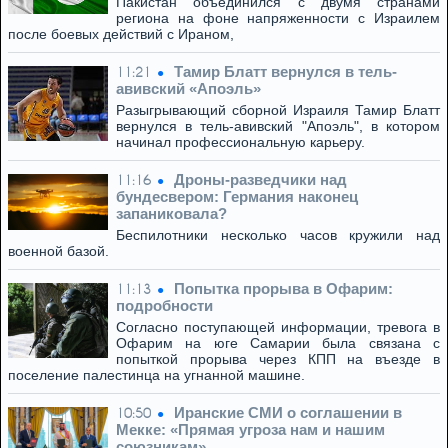
Пакистан объединился с двумя странами
региона на фоне напряженности с Израилем
после боевых действий с Ираном,
Тамир Блатт вернулся в тель-
11:21
авивский «Апоэль»
Разыгрывающий сборной Израиля Тамир Блатт
вернулся в тель-авивский "Апоэль", в котором
начинал профессиональную карьеру.
Дроны-разведчики над
11:16
бундесвером: Германия наконец
запаниковала?
Беспилотники несколько часов кружили над
военной базой.
Попытка прорыва в Офарим:
11:13
подробности
Согласно поступающей информации, тревога в
Офарим на юге Самарии была связана с
попыткой прорыва через КПП на въезде в
поселение палестинца на угнанной машине.
Иранские СМИ о соглашении в
10:50
Мекке: «Прямая угроза нам и нашим
союзникам»