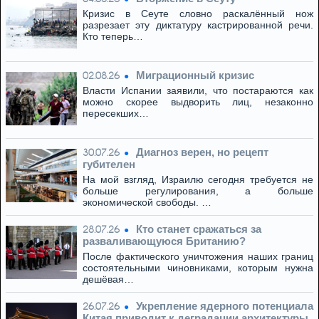
Кризис в Сеуте словно раскалённый нож
разрезает эту диктатуру кастрированной речи.
Кто теперь…
Миграционный кризис
02.08.26
Власти Испании заявили, что постараются как
можно скорее выдворить лиц, незаконно
пересекших…
Диагноз верен, но рецепт
30.07.26
губителен
На мой взгляд, Израилю сегодня требуется не
больше регулирования, а больше
экономической свободы. …
Кто станет сражаться за
28.07.26
разваливающуюся Британию?
После фактического уничтожения наших границ
состоятельными чиновниками, которым нужна
дешёвая…
Укрепление ядерного потенциала
26.07.26
Китая приводит к деградации архитектуры