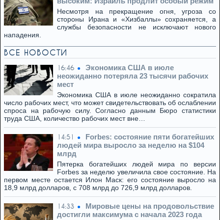
высоким: Израиль продлит особый режим
Несмотря на прекращение огня, угроза со
стороны Ирана и «Хизбаллы» сохраняется, а
службы безопасности не исключают нового
нападения.
ВСЕ НОВОСТИ
Экономика США в июле
16:46
неожиданно потеряла 23 тысячи рабочих
мест
Экономика США в июле неожиданно сократила
число рабочих мест, что может свидетельствовать об ослаблении
спроса на рабочую силу. Согласно данным Бюро статистики
труда США, количество рабочих мест вне…
Forbes: состояние пяти богатейших
14:51
людей мира выросло за неделю на $104
млрд
Пятерка богатейших людей мира по версии
Forbes за неделю увеличила свое состояние. На
первом месте остается Илон Маск: его состояние выросло на
18,9 млрд долларов, с 708 млрд до 726,9 млрд долларов.
Мировые цены на продовольствие
14:33
достигли максимума с начала 2023 года