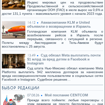
Индекс мировых цен на продовольствие
Продовольственной и сельскохозяйственной
организации ООН (FAO) в июле вырос на 0,6% и
достиг 131,1 пункта – максимального уровня с начала 2023 года.
Авиакомпании KLM и United
14:12
объявили о возвращении в Израиль
Голландская компания KLM объявила о
возобновлении рейсов в Израиль после
перерыва, связанного с ситуацией в регионе.
Полеты между Амстердамом и Тель-Авивом будут
восстановлены с 25 августа.
Суд обязал Meta выплатить почти
13:49
$1 млрд за вред детям в Facebook и
Instagram
Суд штата Нью-Мексико обязал компанию Meta
Platforms выплатить 942 миллиона долларов за нанесение
вреда несовершеннолетним пользователям в социальных сетях
Facebook и Instagram. Судебное решение…
ВЫБОР РЕДАКЦИИ
Моё послание CENTCOM
07.08.26
Прежде всего поймите: любые переговоры с
этим режимом не просто бесполезны — они