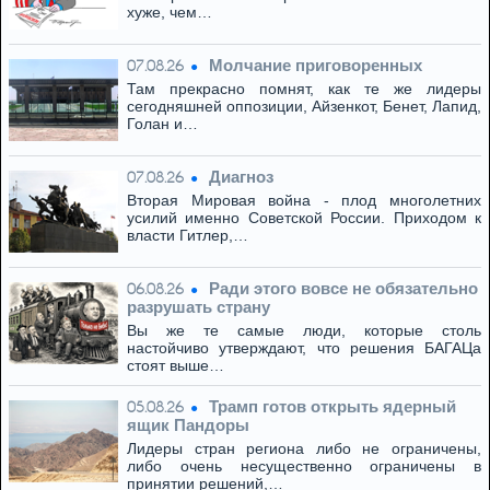
хуже, чем…
Молчание приговоренных
07.08.26
Там прекрасно помнят, как те же лидеры
сегодняшней оппозиции, Айзенкот, Бенет, Лапид,
Голан и…
Диагноз
07.08.26
Вторая Мировая война - плод многолетних
усилий именно Советской России. Приходом к
власти Гитлер,…
Ради этого вовсе не обязательно
06.08.26
разрушать страну
Вы же те самые люди, которые столь
настойчиво утверждают, что решения БАГАЦа
стоят выше…
Трамп готов открыть ядерный
05.08.26
ящик Пандоры
Лидеры стран региона либо не ограничены,
либо очень несущественно ограничены в
принятии решений,…