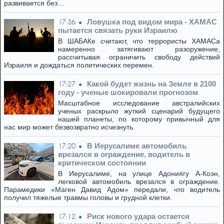
развивается без…
Ловушка под видом мира - ХАМАС
17:36
пытается связать руки Израилю
В ШАБАКе считают, что террористы ХАМАСа
намеренно затягивают разоружение,
рассчитывая ограничить свободу действий
Израиля и дождаться политических перемен.
Какой будет жизнь на Земле в 2100
17:27
году - ученые шокировали прогнозом
Масштабное исследование австралийских
ученых раскрыло жуткий сценарий будущего
нашей планеты, по которому привычный для
нас мир может безвозвратно исчезнуть.
В Иерусалиме автомобиль
17:20
врезался в ограждение, водитель в
критическом состоянии
В Иерусалиме, на улице Адониягу А-Коэн,
легковой автомобиль врезался в ограждение.
Парамедики «Маген Давид Адом» передали, что водитель
получил тяжелые травмы головы и грудной клетки.
Риск нового удара остается
17:12