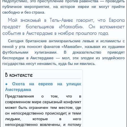
Недопустимо, это преступление против равенства — проводить
публичное мероприятие, на которое евреи не могут прийти
свободно и без страха.
Мой знакомый в Тель-Авиве говорит, что Европа
предаёт болельщиков «Маккаби». Он вспоминает
события в Амстердаме в ноябре прошлого года.
Сегодня британские антиизраильские левые и исламисты с
пеной у рта поносят фанатов «Маккаби», называя их худшими
футбольными хулиганами. В доказательство приводят
беспорядки в Амстердаме — мол, эти злодеи из злодейского
государства несут ненависть, куда бы ни явились.
В контексте
Охота на евреев на улицах
Амстердама
Представления о том, что в
современном мире серьезный конфликт
может быть ограничен тем местом, где
он непосредственно происходит, и теми
людьми, которые в него
непосредственно вовлечены, и потому