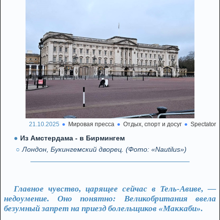
21.10.2025
Мировая пресса
Отдых, спорт и досуг
Spectator
Из Амстердама - в Бирмингем
Лондон, Букингемский дворец. (Фото: «Nautilus»)
Главное чувство, царящее сейчас в Тель-Авиве, —
недоумение. Оно понятно: Великобритания ввела
безумный запрет на приезд болельщиков «Маккаби».