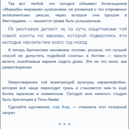
Так вот: любой, кто сегодня обзывает болельщиков
«Маккаби» мерзкими хулиганами, не упоминая о тех откровенно
антисемитских ужасах, через которые они прошли в
Амстердаме, — лишается права быть услышанным.
Их умолчания делают их, по сути, защитниками той
самой «охоты на евреев», которой подверглись эти
молодые израильтяне всего год назад.
А теперь британские чиновники, похоже, решили, что лучший
способ не допустить подобной «охоты» в Англии — просто
велеть назойливым евреям сидеть дома. Это не что иное, как
умиротворение.
Умиротворение той вскипающей культуры израилефобии,
которая всё чаще переходит грань и становится чем-то ещё
более мрачным и низменным. Сегодня мне немного стыдно
быть британцем в Тель-Авиве.
Сделайте одолжение,
сэр Кир
, — отмените этот позорный
запрет.
* * *