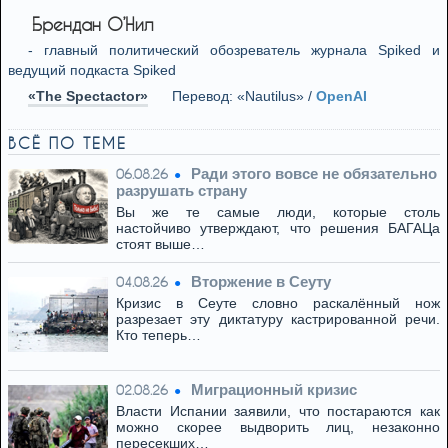
Брендан О’Нил
- главный политический обозреватель журнала Spiked и
ведущий подкаста Spiked
«The Spectactor»
Перевод: «Nautilus» /
OpenAI
ВСЁ ПО ТЕМЕ
Ради этого вовсе не обязательно
06.08.26
разрушать страну
Вы же те самые люди, которые столь
настойчиво утверждают, что решения БАГАЦа
стоят выше…
Вторжение в Сеуту
04.08.26
Кризис в Сеуте словно раскалённый нож
разрезает эту диктатуру кастрированной речи.
Кто теперь…
Миграционный кризис
02.08.26
Власти Испании заявили, что постараются как
можно скорее выдворить лиц, незаконно
пересекших…