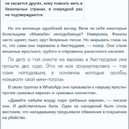
не касается других, кому повезло жить в
безопасных странах, в очередной раз
не подтверждаются.
Но это вопиюще однобокий взгляд. Вели ли себя некоторые
болельщики «Маккаби» неподобающе? Наверняка. Фанаты
часто шумят, пьют, орут безумные песни. Но закрывать глаза на
то, что сами они пережили в Амстердаме, — позор. Они стали
мишенью яростного, грубого и откровенно расистского насилия.
По делу о той «охоте на евреев» в Амстердаме уже
прошли два суда. Это не моя формулировка — так
сами нападавшие, в основном молодые арабы,
называли свой мини-погром.
В своих группах в WhatsApp они призывали к «взрыву ярости»
против «раковых евреев» и «раковых сионистов».
«Давайте набьём морду паре грёбаных евреев», — писали
они. И действительно били. Один из нападений было столь
жестоким, что нападавшему предъявили обвинение в покушении
на убийство.