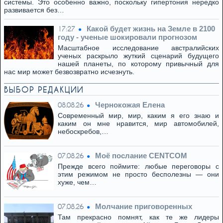
системы. Это особенно важно, поскольку гипертония нередко
развивается без…
Какой будет жизнь на Земле в 2100
17:27
году - ученые шокировали прогнозом
Масштабное исследование австралийских
ученых раскрыло жуткий сценарий будущего
нашей планеты, по которому привычный для
нас мир может безвозвратно исчезнуть.
ВЫБОР РЕДАКЦИИ
Чернокожая Елена
08.08.26
Современный мир, мир, каким я его знаю и
каким он мне нравится, мир автомобилей,
небоскребов,…
Моё послание CENTCOM
07.08.26
Прежде всего поймите: любые переговоры с
этим режимом не просто бесполезны — они
хуже, чем…
Молчание приговоренных
07.08.26
Там прекрасно помнят, как те же лидеры