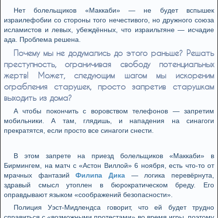
Нет болельщиков «Маккаби» — не будет вспышек
израилефобии со стороны того нечестивого, но дружного союза
исламистов и левых, убеждённых, что израильтяне — исчадие
ада. Проблема решена.
Почему мы не додумались до этого раньше? Решать
преступность, ограничивая свободу потенциальных
жертв! Может, следующим шагом мы искореним
ограбления старушек, просто запретив старушкам
выходить из дома?
А чтобы покончить с воровством телефонов — запретим
мобильники. А там, глядишь, и нападения на синагоги
прекратятся, если просто все синагоги снести.
В этом запрете на приезд болельщиков «Маккаби» в
Бирмингем, на матч с «Астон Виллой» 6 ноября, есть что-то от
мрачных фантазий
Филипа Дика
— логика перевёрнута,
здравый смысл утоплен в бюрократическом бреду. Его
оправдывают языком «соображений безопасности».
Полиция Уэст-Мидлендса говорит, что ей будет трудно
справиться с «возможными протестами» во время игры, поэтому