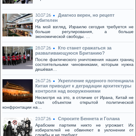
Диагноз верен, но рецепт
30.07.26
губителен
На мой взгляд, Израилю сегодня требуется не
больше регулирования, а больше
экономической свободы. …
Кто станет сражаться за
28.07.26
разваливающуюся Британию?
После фактического уничтожения наших границ
состоятельными чиновниками, которым нужна
дешёвая…
Укрепление ядерного потенциала
26.07.26
Китая приводит к деградации архитектуры
контроля над вооружениями
Несмотря на это, в отличие от Ирана, Китай не
стал объектом открытой политической
конфронтации на…
Спросите Беннета и Голана
23.07.26
Арабским партиям никто не угрожает. Их
избирателей не обвиняют в уклонении от
службы и не требуют…