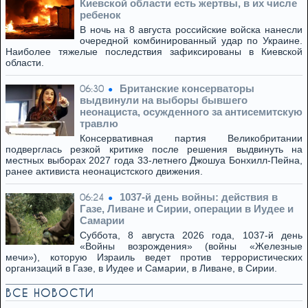
Киевской области есть жертвы, в их числе
ребенок
В ночь на 8 августа российские войска нанесли
очередной комбинированный удар по Украине.
Наиболее тяжелые последствия зафиксированы в Киевской
области.
Британские консерваторы
06:30
выдвинули на выборы бывшего
неонациста, осужденного за антисемитскую
травлю
Консервативная партия Великобритании
подверглась резкой критике после решения выдвинуть на
местных выборах 2027 года 33-летнего Джошуа Бонхилл-Пейна,
ранее активиста неонацистского движения.
1037-й день войны: действия в
06:24
Газе, Ливане и Сирии, операции в Иудее и
Самарии
Суббота, 8 августа 2026 года, 1037-й день
«Войны возрождения» (войны «Железные
мечи»), которую Израиль ведет против террористических
организаций в Газе, в Иудее и Самарии, в Ливане, в Сирии.
ВСЕ НОВОСТИ