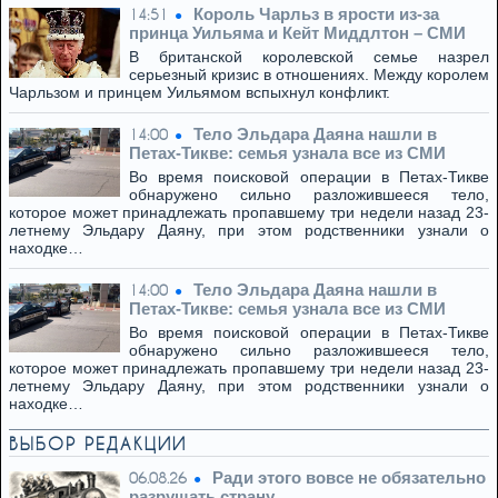
Король Чарльз в ярости из-за
14:51
принца Уильяма и Кейт Миддлтон – СМИ
В британской королевской семье назрел
серьезный кризис в отношениях. Между королем
Чарльзом и принцем Уильямом вспыхнул конфликт.
Тело Эльдара Даяна нашли в
14:00
Петах-Тикве: семья узнала все из СМИ
Во время поисковой операции в Петах-Тикве
обнаружено сильно разложившееся тело,
которое может принадлежать пропавшему три недели назад 23-
летнему Эльдару Даяну, при этом родственники узнали о
находке…
Тело Эльдара Даяна нашли в
14:00
Петах-Тикве: семья узнала все из СМИ
Во время поисковой операции в Петах-Тикве
обнаружено сильно разложившееся тело,
которое может принадлежать пропавшему три недели назад 23-
летнему Эльдару Даяну, при этом родственники узнали о
находке…
ВЫБОР РЕДАКЦИИ
Ради этого вовсе не обязательно
06.08.26
разрушать страну