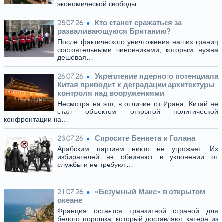
экономической свободы. …
Кто станет сражаться за
28.07.26
разваливающуюся Британию?
После фактического уничтожения наших границ
состоятельными чиновниками, которым нужна
дешёвая…
Укрепление ядерного потенциала
26.07.26
Китая приводит к деградации архитектуры
контроля над вооружениями
Несмотря на это, в отличие от Ирана, Китай не
стал объектом открытой политической
конфронтации на…
Спросите Беннета и Голана
23.07.26
Арабским партиям никто не угрожает. Их
избирателей не обвиняют в уклонении от
службы и не требуют…
«Безумный Макс» в открытом
21.07.26
океане
Франция остается транзитной страной для
белого порошка, который доставляют катера из