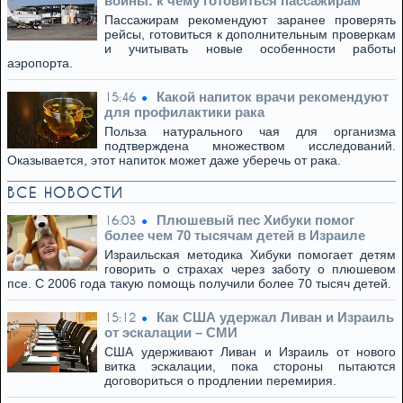
войны: к чему готовиться пассажирам
Пассажирам рекомендуют заранее проверять
рейсы, готовиться к дополнительным проверкам
и учитывать новые особенности работы
аэропорта.
Какой напиток врачи рекомендуют
15:46
для профилактики рака
Польза натурального чая для организма
подтверждена множеством исследований.
Оказывается, этот напиток может даже уберечь от рака.
ВСЕ НОВОСТИ
Плюшевый пес Хибуки помог
16:03
более чем 70 тысячам детей в Израиле
Израильская методика Хибуки помогает детям
говорить о страхах через заботу о плюшевом
псе. С 2006 года такую помощь получили более 70 тысяч детей.
Как США удержал Ливан и Израиль
15:12
от эскалации – СМИ
США удерживают Ливан и Израиль от нового
витка эскалации, пока стороны пытаются
договориться о продлении перемирия.