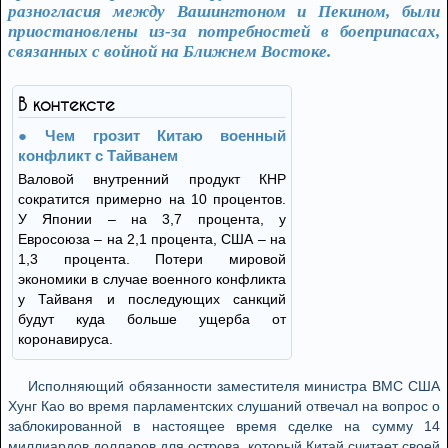
разногласия между Вашингтоном и Пекином, были
приостановлены из-за потребностей в боеприпасах,
связанных с войной на Ближнем Востоке.
В контексте
Чем грозит Китаю военный
конфликт с Тайванем
Валовой внутренний продукт КНР
сократится примерно на 10 процентов.
У Японии – на 3,7 процента, у
Евросоюза – на 2,1 процента, США – на
1,3 процента. Потери мировой
экономики в случае военного конфликта
у Тайваня и последующих санкций
будут куда больше ущерба от
коронавируса.
Исполняющий обязанности заместителя министра ВМС США
Хунг Као во время парламентских слушаний отвечал на вопрос о
заблокированной в настоящее время сделке на сумму 14
миллиардов долларов для острова, который Китай считает своей