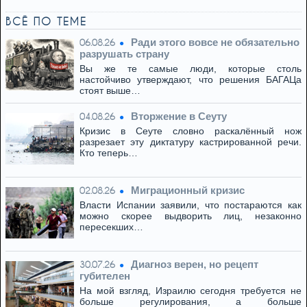
ВСЁ ПО ТЕМЕ
Ради этого вовсе не обязательно
06.08.26
разрушать страну
Вы же те самые люди, которые столь
настойчиво утверждают, что решения БАГАЦа
стоят выше…
Вторжение в Сеуту
04.08.26
Кризис в Сеуте словно раскалённый нож
разрезает эту диктатуру кастрированной речи.
Кто теперь…
Миграционный кризис
02.08.26
Власти Испании заявили, что постараются как
можно скорее выдворить лиц, незаконно
пересекших…
Диагноз верен, но рецепт
30.07.26
губителен
На мой взгляд, Израилю сегодня требуется не
больше регулирования, а больше