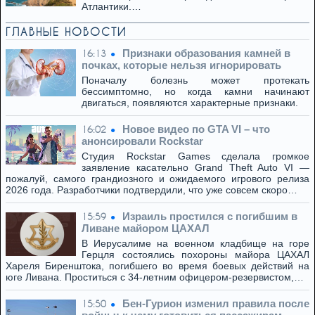
Атлантики.…
ГЛАВНЫЕ НОВОСТИ
Признаки образования камней в
16:13
почках, которые нельзя игнорировать
Поначалу болезнь может протекать
бессимптомно, но когда камни начинают
двигаться, появляются характерные признаки.
Новое видео по GTA VI – что
16:02
анонсировали Rockstar
Студия Rockstar Games сделала громкое
заявление касательно Grand Theft Auto VI —
пожалуй, самого грандиозного и ожидаемого игрового релиза
2026 года. Разработчики подтвердили, что уже совсем скоро…
Израиль простился с погибшим в
15:59
Ливане майором ЦАХАЛ
В Иерусалиме на военном кладбище на горе
Герцля состоялись похороны майора ЦАХАЛ
Хареля Биренштока, погибшего во время боевых действий на
юге Ливана. Проститься с 34-летним офицером-резервистом,…
Бен-Гурион изменил правила после
15:50