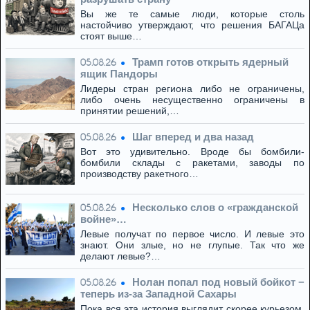
Вы же те самые люди, которые столь
настойчиво утверждают, что решения БАГАЦа
стоят выше…
Трамп готов открыть ядерный
05.08.26
ящик Пандоры
Лидеры стран региона либо не ограничены,
либо очень несущественно ограничены в
принятии решений,…
Шаг вперед и два назад
05.08.26
Вот это удивительно. Вроде бы бомбили-
бомбили склады с ракетами, заводы по
производству ракетного…
Несколько слов о «гражданской
05.08.26
войне»…
Левые получат по первое число. И левые это
знают. Они злые, но не глупые. Так что же
делают левые?…
Нолан попал под новый бойкот −
05.08.26
теперь из‑за Западной Сахары
Пока вся эта история выглядит скорее курьезом,