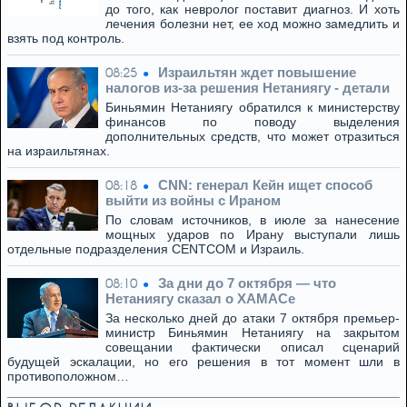
до того, как невролог поставит диагноз. И хоть
лечения болезни нет, ее ход можно замедлить и
взять под контроль.
Израильтян ждет повышение
08:25
налогов из-за решения Нетаниягу - детали
Биньямин Нетаниягу обратился к министерству
финансов по поводу выделения
дополнительных средств, что может отразиться
на израильтянах.
CNN: генерал Кейн ищет способ
08:18
выйти из войны с Ираном
По словам источников, в июле за нанесение
мощных ударов по Ирану выступали лишь
отдельные подразделения CENTCOM и Израиль.
За дни до 7 октября — что
08:10
Нетаниягу сказал о ХАМАСе
За несколько дней до атаки 7 октября премьер-
министр Биньямин Нетаниягу на закрытом
совещании фактически описал сценарий
будущей эскалации, но его решения в тот момент шли в
противоположном…