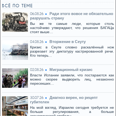
ВСЁ ПО ТЕМЕ
Ради этого вовсе не обязательно
06.08.26
разрушать страну
Вы же те самые люди, которые столь
настойчиво утверждают, что решения БАГАЦа
стоят выше…
Вторжение в Сеуту
04.08.26
Кризис в Сеуте словно раскалённый нож
разрезает эту диктатуру кастрированной речи.
Кто теперь…
Миграционный кризис
02.08.26
Власти Испании заявили, что постараются как
можно скорее выдворить лиц, незаконно
пересекших…
Диагноз верен, но рецепт
30.07.26
губителен
На мой взгляд, Израилю сегодня требуется не
больше регулирования, а больше
экономической свободы. …