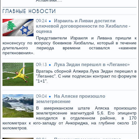
Атлантики.…
ГЛАВНЫЕ НОВОСТИ
Израиль и Ливан достигли
09:24
ключевой договоренности по Хизбалле -
оценка
Представители Израиля и Ливана пришли к
консенсусу по вопросу боевиков Хизбаллы, который в течение
длительного периода времени оставался «камнем
преткновения».
Лука Зидан перешел в «Леганес»
09:13
Вратарь сборной Алжира Лука Зидан перешел в
"Леганес". С ним подписан контракт по формуле
"1+1".
На Аляске произошло
09:04
землетрясение
В американском штате Аляска произошло
землетрясение магнитудой 5,6. Его эпицентр
находился в отдаленном районе, в 170
километрах к юго-западу от Анкориджа, на глубине около 10
километров.