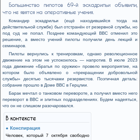
Большинство пилотов 69-й эскадрильи объявили,
что не явятся на оперативные учения.
Командир эскадрильи (ещё находившийся тогда на
действительной службе) был отстранён от резервной службы, но
под суд не попал. Позднее командующий ВВС отменил это
решение, а вместо учений пилоты получили день лекций и
семинаров.
Пилоты вернулись к тренировкам, однако революционное
движение на этом не успокоилось — напротив. В июле 2023
года движение «Братья по оружию» провело мероприятие, на
котором было объявлено о «прекращении добровольной
службы» десятью тысячами резервистов. Поэтичная деталь:
собрание прошло в Доме ВВС в Герцлии.
Барак мечтал о танковом перевороте, а получил вместо него
переворот в ВВС и элитных подразделениях. Будем надеяться,
что он не слишком разочаровался.
В контексте
Конспирация
Человек, который 7 октября свободно