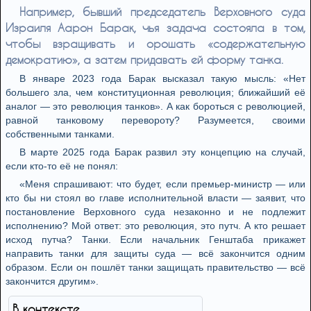
Например, бывший председатель Верховного суда
Израиля Аарон Барак, чья задача состояла в том,
чтобы взращивать и орошать «содержательную
демократию», а затем придавать ей форму танка.
В январе 2023 года Барак высказал такую мысль: «Нет
большего зла, чем конституционная революция; ближайший её
аналог — это революция танков». А как бороться с революцией,
равной танковому перевороту? Разумеется, своими
собственными танками.
В марте 2025 года Барак развил эту концепцию на случай,
если кто-то её не понял:
«Меня спрашивают: что будет, если премьер-министр — или
кто бы ни стоял во главе исполнительной власти — заявит, что
постановление Верховного суда незаконно и не подлежит
исполнению? Мой ответ: это революция, это путч. А кто решает
исход путча? Танки. Если начальник Генштаба прикажет
направить танки для защиты суда — всё закончится одним
образом. Если он пошлёт танки защищать правительство — всё
закончится другим».
В контексте