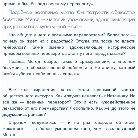
прямо: я был бы рад военному перевороту».
Подобное заявление могло бы потрясти общество.
Всё-таки Мегед — человек уважаемый, здравомыслящий,
представитель культурной элиты.
Что общего у него с военными переворотами? Более того —
почему он ждёт их с радостью? Откуда эта тоска по власти
генералов? Какие именно вдохновляющие исторические
примеры военных переворотов стоят у него перед глазами?
Правда, Мегед говорил также о «разрушении», о «полном
безумии», о «бессмысленной войне» и о Нетаниягу, который
якобы «убивает собственных солдат».
Все эти выражения давно стали привычной частью
общественного дискурса. Как и жгучая ненависть к Нетаниягу. Но
всё же — военный переворот? Это и есть чудодейственное
лекарство от его премьерства? Любопытно. Как же до этого не
додумались раньше?
Впрочем, додумались — и не раз говорили об этом.
Некоторые — в более умеренном тоне, чем взволнованный
Мегед.