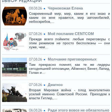
ВЫБОР РЕДАКЦИИ
Чернокожая Елена
08.08.26
Современный мир, мир, каким я его знаю и
каким он мне нравится, мир автомобилей,
небоскребов,…
Моё послание CENTCOM
07.08.26
Прежде всего поймите: любые переговоры с
этим режимом не просто бесполезны — они
хуже, чем…
Молчание приговоренных
07.08.26
Там прекрасно помнят, как те же лидеры
сегодняшней оппозиции, Айзенкот, Бенет, Лапид,
Голан и…
Диагноз
07.08.26
Вторая Мировая война - плод многолетних
усилий именно Советской России. Приходом к
власти Гитлер,…
Ради этого вовсе не обязательно
06.08.26