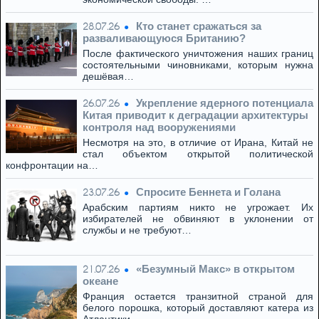
Кто станет сражаться за
28.07.26
разваливающуюся Британию?
После фактического уничтожения наших границ
состоятельными чиновниками, которым нужна
дешёвая…
Укрепление ядерного потенциала
26.07.26
Китая приводит к деградации архитектуры
контроля над вооружениями
Несмотря на это, в отличие от Ирана, Китай не
стал объектом открытой политической
конфронтации на…
Спросите Беннета и Голана
23.07.26
Арабским партиям никто не угрожает. Их
избирателей не обвиняют в уклонении от
службы и не требуют…
«Безумный Макс» в открытом
21.07.26
океане
Франция остается транзитной страной для
белого порошка, который доставляют катера из