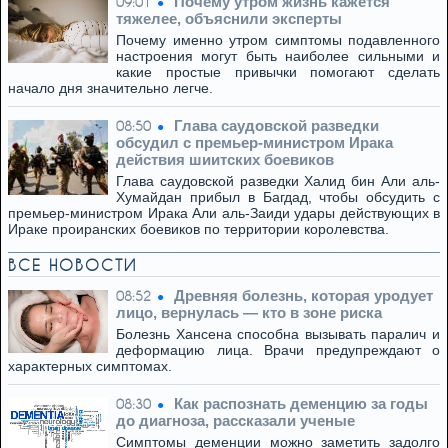
Почему утром жизнь кажется
09:01
тяжелее, объяснили эксперты
Почему именно утром симптомы подавленного
настроения могут быть наиболее сильными и
какие простые привычки помогают сделать
начало дня значительно легче.
Глава саудовской разведки
08:50
обсудил с премьер-министром Ирака
действия шиитских боевиков
Глава саудовской разведки Халид бин Али аль-
Хумайдан прибыл в Багдад, чтобы обсудить с
премьер-министром Ирака Али аль-Заиди удары действующих в
Ираке проиранских боевиков по территории королевства.
ВСЕ НОВОСТИ
Древняя болезнь, которая уродует
08:52
лицо, вернулась — кто в зоне риска
Болезнь Хансена способна вызывать паралич и
деформацию лица. Врачи предупреждают о
характерных симптомах.
Как распознать деменцию за годы
08:30
до диагноза, рассказали ученые
Симптомы деменции можно заметить задолго