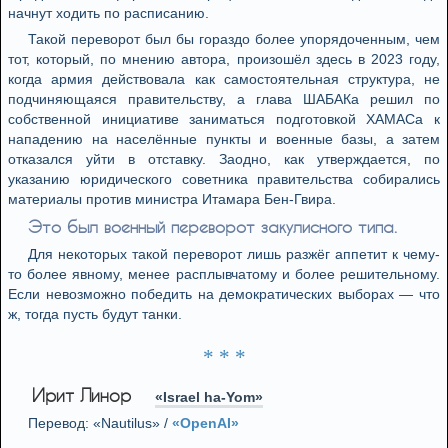
начнут ходить по расписанию.
Такой переворот был бы гораздо более упорядоченным, чем
тот, который, по мнению автора, произошёл здесь в 2023 году,
когда армия действовала как самостоятельная структура, не
подчиняющаяся правительству, а глава ШАБАКа решил по
собственной инициативе заниматься подготовкой ХАМАСа к
нападению на населённые пункты и военные базы, а затем
отказался уйти в отставку. Заодно, как утверждается, по
указанию юридического советника правительства собирались
материалы против министра Итамара Бен-Гвира.
Это был военный переворот закулисного типа.
Для некоторых такой переворот лишь разжёг аппетит к чему-
то более явному, менее расплывчатому и более решительному.
Если невозможно победить на демократических выборах — что
ж, тогда пусть будут танки.
* * *
Ирит Линор
«Israel ha-Yom»
Перевод: «Nautilus» /
«OpenAI»