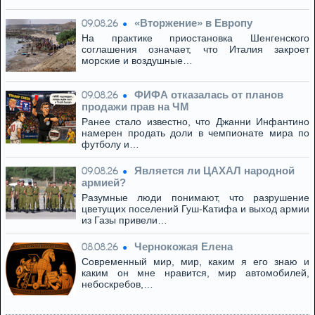
«Вторжение» в Европу
09.08.26
На практике приостановка Шенгенского
соглашения означает, что Италия закроет
морские и воздушные…
ФИФА отказалась от планов
09.08.26
продажи прав на ЧМ
Ранее стало известно, что Джанни Инфантино
намерен продать доли в чемпионате мира по
футболу и…
Является ли ЦАХАЛ народной
09.08.26
армией?
Разумные люди понимают, что разрушение
цветущих поселений Гуш-Катифа и выход армии
из Газы привели…
Чернокожая Елена
08.08.26
Современный мир, мир, каким я его знаю и
каким он мне нравится, мир автомобилей,
небоскребов,…