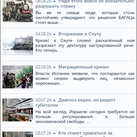
Ради этого вовсе не обязательно
06.08.26
разрушать страну
Вы же те самые люди, которые столь
настойчиво утверждают, что решения БАГАЦа
стоят выше…
Вторжение в Сеуту
04.08.26
Кризис в Сеуте словно раскалённый нож
разрезает эту диктатуру кастрированной речи.
Кто теперь…
Миграционный кризис
02.08.26
Власти Испании заявили, что постараются как
можно скорее выдворить лиц, незаконно
пересекших…
Диагноз верен, но рецепт
30.07.26
губителен
На мой взгляд, Израилю сегодня требуется не
больше регулирования, а больше
экономической свободы. …
Кто станет сражаться за
28.07.26