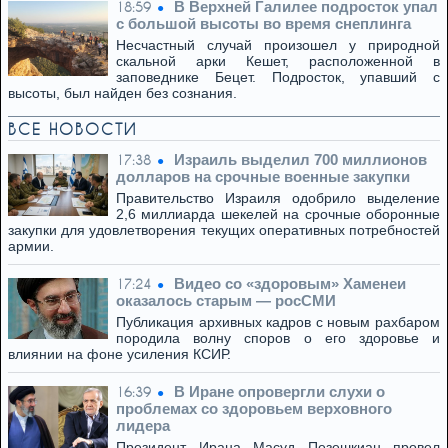
В Верхней Галилее подросток упал
18:59
с большой высоты во время снеплинга
Несчастный случай произошел у природной
скальной арки Кешет, расположенной в
заповеднике Бецет. Подросток, упавший с
высоты, был найден без сознания.
ВСЕ НОВОСТИ
Израиль выделил 700 миллионов
17:38
долларов на срочные военные закупки
Правительство Израиля одобрило выделение
2,6 миллиарда шекелей на срочные оборонные
закупки для удовлетворения текущих оперативных потребностей
армии.
Видео со «здоровым» Хаменеи
17:24
оказалось старым — росСМИ
Публикация архивных кадров с новым рахбаром
породила волну споров о его здоровье и
влиянии на фоне усиления КСИР.
В Иране опровергли слухи о
16:39
проблемах со здоровьем верховного
лидера
Президент Ирана Масуд Пезешкиан провел