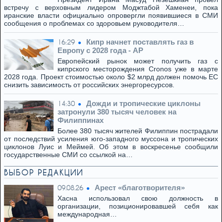
встречу с верховным лидером Моджтабой Хаменеи, пока
иранские власти официально опровергли появившиеся в СМИ
сообщения о проблемах со здоровьем руководителя…
Кипр начнет поставлять газ в
16:29
Европу с 2028 года - AP
Европейский рынок может получить газ с
кипрского месторождения Cronos уже в марте
2028 года. Проект стоимостью около $2 млрд должен помочь ЕС
снизить зависимость от российских энергоресурсов.
Дожди и тропические циклоны
14:30
затронули 380 тысяч человек на
Филиппинах
Более 380 тысяч жителей Филиппин пострадали
от последствий усиления юго-западного муссона и тропических
циклонов Луис и Меймей. Об этом в воскресенье сообщили
государственные СМИ со ссылкой на…
ВЫБОР РЕДАКЦИИ
Арест «благотворителя»
09.08.26
Хасна использовал свою должность в
организации, позиционировавшей себя как
международная…