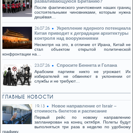
разваливающуюся Британию?
После фактического уничтожения наших границ
состоятельными чиновниками, которым нужна
дешёвая…
Укрепление ядерного потенциала
26.07.26
Китая приводит к деградации архитектуры
контроля над вооружениями
Несмотря на это, в отличие от Ирана, Китай не
стал объектом открытой политической
конфронтации на…
Спросите Беннета и Голана
23.07.26
Арабским партиям никто не угрожает. Их
избирателей не обвиняют в уклонении от
службы и не требуют…
ГЛАВНЫЕ НОВОСТИ
Новое направление от Israir –
19:13
стоимость билетов и расписание
Первый рейс по новому направлению
запланирован на конец октября. Полеты будут
выполняться три раза в неделю по удобному
графику.