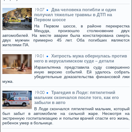
Два человека погибли и один
19:07
получил тяжелые травмы в ДТП на
Первом шоссе
На Первом шоссе, в районе перекрестка
Мецуда, произошло столкновение двух
автомобилей. На месте аварии была констатирована смерть
двух мужчин примерно 45 лет. Оба погибших являются
жителями ПА.
Хитрость мужа обернулась против
19:01
него в иерусалимском суде – детали
Израильтянка представила суду совершенно
иную версию событий. Ей удалось собрать
убедительные доказательства финансовой лжи
мужа.
Трагедия в Лоде: пятилетний
19:00
мальчик скончался после того, как его
забыли в авто
В Лоде скончался пятилетний мальчик, который
был забыт в автомобиле на сильной жаре. Несмотря на
экстренную госпитализацию и попытки врачей спасти его жизнь,
ребенок умер в больнице.