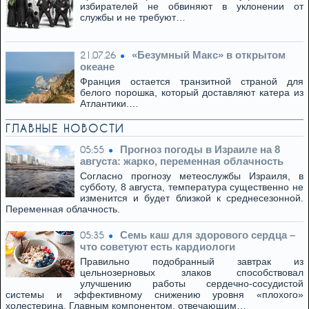
избирателей не обвиняют в уклонении от
службы и не требуют…
«Безумный Макс» в открытом
21.07.26
океане
Франция остается транзитной страной для
белого порошка, который доставляют катера из
Атлантики.…
ГЛАВНЫЕ НОВОСТИ
Прогноз погоды в Израиле на 8
05:55
августа: жарко, переменная облачность
Согласно прогнозу метеослужбы Израиля, в
субботу, 8 августа, температура существенно не
изменится и будет близкой к среднесезонной.
Переменная облачность.
Семь каш для здорового сердца –
05:35
что советуют есть кардиологи
Правильно подобранный завтрак из
цельнозерновых злаков способствовал
улучшению работы сердечно-сосудистой
системы и эффективному снижению уровня «плохого»
холестерина. Главным компонентом, отвечающим…