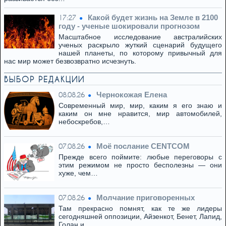
Какой будет жизнь на Земле в 2100
17:27
году - ученые шокировали прогнозом
Масштабное исследование австралийских
ученых раскрыло жуткий сценарий будущего
нашей планеты, по которому привычный для
нас мир может безвозвратно исчезнуть.
ВЫБОР РЕДАКЦИИ
Чернокожая Елена
08.08.26
Современный мир, мир, каким я его знаю и
каким он мне нравится, мир автомобилей,
небоскребов,…
Моё послание CENTCOM
07.08.26
Прежде всего поймите: любые переговоры с
этим режимом не просто бесполезны — они
хуже, чем…
Молчание приговоренных
07.08.26
Там прекрасно помнят, как те же лидеры
сегодняшней оппозиции, Айзенкот, Бенет, Лапид,
Голан и…