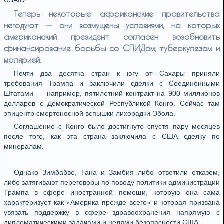
USAID.
Теперь некоторые африканские правительства
негодуют — они возмущены условиями, на которых
американский президент согласен возобновить
финансирование борьбы со СПИДом, туберкулезом и
малярией.
Почти два десятка стран к югу от Сахары приняли
требования Трампа и заключили сделки с Соединенными
Штатами — например, пятилетний контракт на 900 миллионов
долларов с Демократической Республикой Конго. Сейчас там
эпицентр смертоносной вспышки лихорадки Эбола.
Соглашение с Конго было достигнуто спустя пару месяцев
после того, как эта страна заключила с США сделку по
минералам.
Однако Зимбабве, Гана и Замбия либо ответили отказом,
либо затягивают переговоры по поводу политики администрации
Трампа в сфере иностранной помощи, которую она сама
характеризует как «Америка прежде всего» и которая призвана
увязать поддержку в сфере здравоохранения напрямую с
дипломатическими задачами и целями безопасности США.