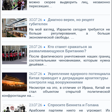
можно скорее выдворить лиц, незаконно
пересекших…
Диагноз верен, но рецепт
30.07.26
губителен
На мой взгляд, Израилю сегодня требуется не
больше регулирования, а больше
экономической свободы. …
Кто станет сражаться за
28.07.26
разваливающуюся Британию?
После фактического уничтожения наших границ
состоятельными чиновниками, которым нужна
дешёвая…
Укрепление ядерного потенциала
26.07.26
Китая приводит к деградации архитектуры
контроля над вооружениями
Несмотря на это, в отличие от Ирана, Китай не
стал объектом открытой политической
конфронтации на…
Спросите Беннета и Голана
23.07.26
Арабским партиям никто не угрожает. Их