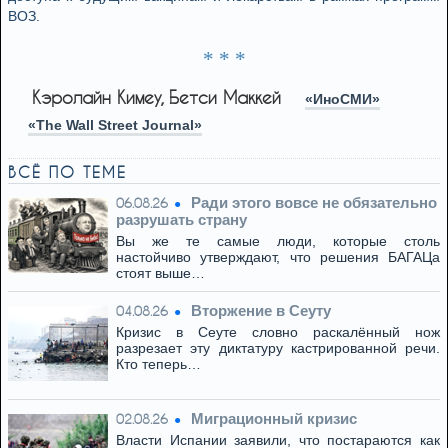
ВОЗ.
* * *
Кэролайн Кимеу, Бетси Маккей
«ИноСМИ»
«The Wall Street Journal»
ВСЁ ПО ТЕМЕ
Ради этого вовсе не обязательно
06.08.26
разрушать страну
Вы же те самые люди, которые столь
настойчиво утверждают, что решения БАГАЦа
стоят выше…
Вторжение в Сеуту
04.08.26
Кризис в Сеуте словно раскалённый нож
разрезает эту диктатуру кастрированной речи.
Кто теперь…
Миграционный кризис
02.08.26
Власти Испании заявили, что постараются как