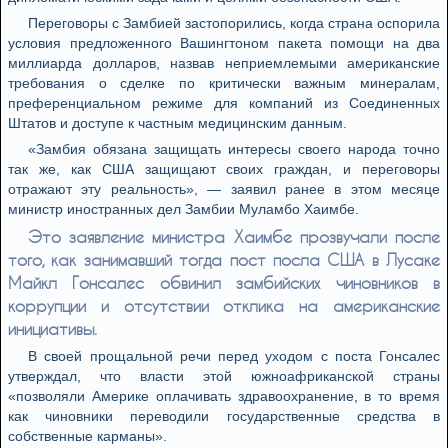
Переговоры с Замбией застопорились, когда страна оспорила
условия предложенного Вашингтоном пакета помощи на два
миллиарда долларов, назвав неприемлемыми американские
требования о сделке по критически важным минералам,
преференциальном режиме для компаний из Соединенных
Штатов и доступе к частным медицинским данным.
«Замбия обязана защищать интересы своего народа точно
так же, как США защищают своих граждан, и переговоры
отражают эту реальность», — заявил ранее в этом месяце
министр иностранных дел Замбии Муламбо Хаимбе.
Это заявление министра Хаимбе прозвучали после
того, как занимавший тогда пост посла США в Лусаке
Майкл Гонсалес обвинил замбийских чиновников в
коррупции и отсутствии отклика на американские
инициативы.
В своей прощальной речи перед уходом с поста Гонсалес
утверждал, что власти этой южноафриканской страны
«позволяли Америке оплачивать здравоохранение, в то время
как чиновники переводили государственные средства в
собственные карманы».