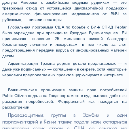
доступа Америки к замбийским медным рудникам — это
тревожный отход от устоявшейся двухпартийной поддержки
американского финансирования медикаментов от ВИЧ за
рубежом», — писали сенаторы.
Глобальная программа США по борьбе с ВИЧ/ СПИД Pepfar
была учреждена при президенте Джордже Буше-младшем. Ей
приписывают спасение 25 миллионов жизней благодаря
бесплатному лечению и лекарствам, в том числе за счет
предотвращения передачи вируса от инфицированных матерей
детям.
Администрация Трампа держит детали предлагаемых — и
даже уже подписанных — соглашений в секрете, хотя некоторые
черновики предполагаемых проектов циркулируют в интернете.
Вашингтонская организация защиты прав потребителей
Public Citizen подала на Госдепартамент в суд, пытаясь добиться
раскрытия подробностей. Федеральный иск находится на
рассмотрении.
Правозащитные группы в Замбии и один
парламентарий в Кении также подали иски, оспаривая
переговоры своих стран с США со ссылкой на