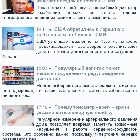
избегает поездок по России - СМИ
После длительной паузы российский диктатор
возобновил поездки по стране, однако
география его последних визитов заметно изменилась.
США обратились к Израилю с
19:11
требованием по Ливану - СМИ
США усиливают давление на Израиль на фоне
продолжающихся переговоров и рассчитывают
добиться новых договоренностей по ситуации в
Ливане.
Популярный напиток может
18:03
мешать похудению - предупреждение
диетолога
Многие выбирают его вместо сладкой газировки,
не подозревая, что такой выбор может помешать избавиться от
лишнего веса.
Почему тонометр «врет» - врачи
17:46
указали на неочевидную ошибку
Регулярное измерение артериального давления
дома позволяет вовремя заметить возможные
нарушения в работе сердечно-сосудистой
системы. Это особенно важно, поскольку гипертония нередко
развивается без…