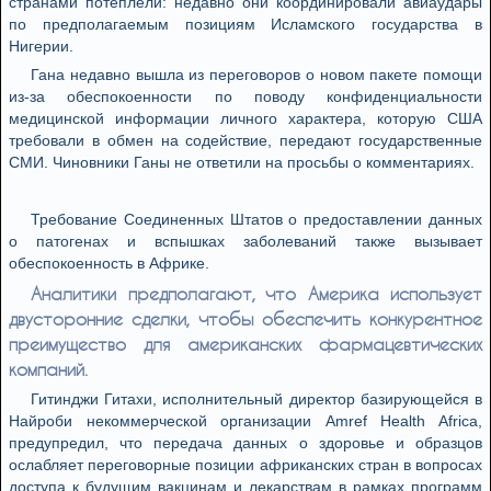
странами потеплели: недавно они координировали авиаудары
по предполагаемым позициям Исламского государства в
Нигерии.
Гана недавно вышла из переговоров о новом пакете помощи
из-за обеспокоенности по поводу конфиденциальности
медицинской информации личного характера, которую США
требовали в обмен на содействие, передают государственные
СМИ. Чиновники Ганы не ответили на просьбы о комментариях.
Требование Соединенных Штатов о предоставлении данных
о патогенах и вспышках заболеваний также вызывает
обеспокоенность в Африке.
Аналитики предполагают, что Америка использует
двусторонние сделки, чтобы обеспечить конкурентное
преимущество для американских фармацевтических
компаний.
Гитинджи Гитахи, исполнительный директор базирующейся в
Найроби некоммерческой организации Amref Health Africa,
предупредил, что передача данных о здоровье и образцов
ослабляет переговорные позиции африканских стран в вопросах
доступа к будущим вакцинам и лекарствам в рамках программ