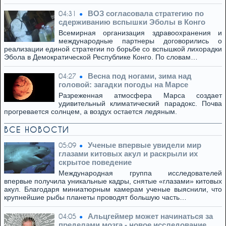
ВОЗ согласовала стратегию по
04:31
сдерживанию вспышки Эболы в Конго
Всемирная организация здравоохранения и
международные партнеры договорились о
реализации единой стратегии по борьбе со вспышкой лихорадки
Эбола в Демократической Республике Конго. По словам…
Весна под ногами, зима над
04:27
головой: загадки погоды на Марсе
Разреженная атмосфера Марса создает
удивительный климатический парадокс. Почва
прогревается солнцем, а воздух остается ледяным.
ВСЕ НОВОСТИ
Ученые впервые увидели мир
05:09
глазами китовых акул и раскрыли их
скрытое поведение
Международная группа исследователей
впервые получила уникальные кадры, снятые «глазами» китовых
акул. Благодаря миниатюрным камерам ученые выяснили, что
крупнейшие рыбы планеты проводят большую часть…
Альцгеймер может начинаться за
04:05
пределами мозга - новое исследование