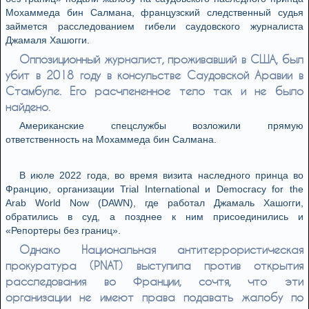
Мохаммеда бин Салмана, французский следственный судья
займется расследованием гибели саудовского журналиста
Джамаля Хашогги.
Оппозиционный журналист, проживавший в США, был
убит в 2018 году в консульстве Саудовской Аравии в
Стамбуле. Его расчлененное тело так и не было
найдено.
Американские спецслужбы возложили прямую
ответственность на Мохаммеда бин Салмана.
В июле 2022 года, во время визита наследного принца во
Францию, организации Trial International и Democracy for the
Arab World Now (DAWN), где работал Джамаль Хашогги,
обратились в суд, а позднее к ним присоединились и
«Репортеры без границ».
Однако Национальная антитеррористическая
прокуратура (PNAT) выступила против открытия
расследования во Франции, сочтя, что эти
организации не имеют права подавать жалобу по