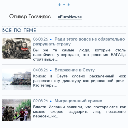
* * *
Оливер Тоачидес
«EuroNews»
ВСЁ ПО ТЕМЕ
Ради этого вовсе не обязательно
06.08.26
разрушать страну
Вы же те самые люди, которые столь
настойчиво утверждают, что решения БАГАЦа
стоят выше…
Вторжение в Сеуту
04.08.26
Кризис в Сеуте словно раскалённый нож
разрезает эту диктатуру кастрированной речи.
Кто теперь…
Миграционный кризис
02.08.26
Власти Испании заявили, что постараются как
можно скорее выдворить лиц, незаконно
пересекших…