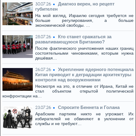
Диагноз верен, но рецепт
30.07.26
губителен
На мой взгляд, Израилю сегодня требуется не
больше регулирования, а больше
экономической свободы. …
Кто станет сражаться за
28.07.26
разваливающуюся Британию?
После фактического уничтожения наших границ
состоятельными чиновниками, которым нужна
дешёвая…
Укрепление ядерного потенциала
26.07.26
Китая приводит к деградации архитектуры
контроля над вооружениями
Несмотря на это, в отличие от Ирана, Китай не
стал объектом открытой политической
конфронтации на…
Спросите Беннета и Голана
23.07.26
Арабским партиям никто не угрожает. Их
избирателей не обвиняют в уклонении от
службы и не требуют…