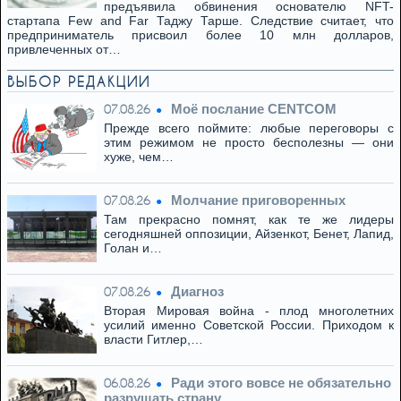
предъявила обвинения основателю NFT-
стартапа Few and Far Таджу Тарше. Следствие считает, что
предприниматель присвоил более 10 млн долларов,
привлеченных от…
ВЫБОР РЕДАКЦИИ
Моё послание CENTCOM
07.08.26
Прежде всего поймите: любые переговоры с
этим режимом не просто бесполезны — они
хуже, чем…
Молчание приговоренных
07.08.26
Там прекрасно помнят, как те же лидеры
сегодняшней оппозиции, Айзенкот, Бенет, Лапид,
Голан и…
Диагноз
07.08.26
Вторая Мировая война - плод многолетних
усилий именно Советской России. Приходом к
власти Гитлер,…
Ради этого вовсе не обязательно
06.08.26
разрушать страну