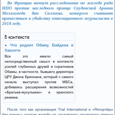
Во Франции начнут расследование по жалобе ряда
НПО против наследного принца Саудовской Аравии
Мохаммеда бин Салмана, которого считают
причастным к убийству оппозиционного журналиста в
2018 году.
В контексте
Что роднит Обаму, Байдена и
Хашогги
Все это имело самый
непосредственный смысл в контексте
усилий глубинных друзей и соратников
Обамы, в частности, бывшего директора
ЦРУ Джона Бреннана, который с самого
начала выступал против МБСа,
добиваясь расширения возможностей
«Братьев-мусульман» и иранского
режима.
После того как организации Trial International и «Репортёры
без границ» подали жалобу на саудовского наследного принца