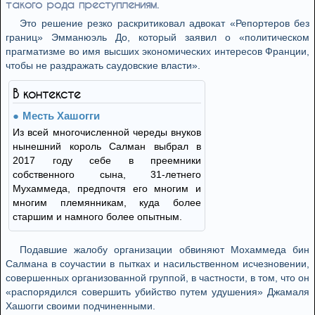
такого рода преступлениям.
Это решение резко раскритиковал адвокат «Репортеров без
границ» Эмманюэль До, который заявил о «политическом
прагматизме во имя высших экономических интересов Франции,
чтобы не раздражать саудовские власти».
В контексте
Месть Хашогги
Из всей многочисленной череды внуков
нынешний король Салман выбрал в
2017 году себе в преемники
собственного сына, 31-летнего
Мухаммеда, предпочтя его многим и
многим племянникам, куда более
старшим и намного более опытным.
Подавшие жалобу организации обвиняют Мохаммеда бин
Салмана в соучастии в пытках и насильственном исчезновении,
совершенных организованной группой, в частности, в том, что он
«распорядился совершить убийство путем удушения» Джамаля
Хашогги своими подчиненными.