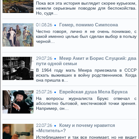
Пока вся эта история выглядит скорее курьезом,
нежели серьезным поводом для беспокойства.
Но, судя…
Гомер, помимо Симпсона
01.08.26
Честно говоря, лично я не очень понимаю, с
какой именно целью был сделан выбор в пользу
черной…
Меир Амит и Борис Слуцкий: два
29.07.26
пути одной семьи
В 1964 году мать Меира приезжала в СССР
искать выживших в войну родственников. Когда
она пришла в…
Eвpeйская душа Мела Брукса
25.07.26
На вопросы журналиста Брукс отвечал с
абсолютно бытовой, местечковой точки зрения.
Например, он…
Кому и почему нравится
22.07.26
«Мститель»?
Истеблишмент и так все понимает, но не видит