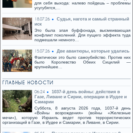
для себя выхода: налево пойдешь – проблемы
усугубятся,…
Cудья, нагота и самый странный
18.07.26
иск
Это была злая буффонада, высмеивающая
конфликт поколений. Для пущего эффекта туда
подмешали немного…
Две авантюры, которые удались
15.07.26
Фактически это было самоубийство. Против них
было Королевство Обеих Сицилий —
крупнейшее…
ГЛАВНЫЕ НОВОСТИ
1037-й день войны: действия в
06:24
Газе, Ливане и Сирии, операции в Иудее и
Самарии
Суббота, 8 августа 2026 года, 1037-й день
«Войны возрождения» (войны «Железные
мечи»), которую Израиль ведет против террористических
организаций в Газе, в Иудее и Самарии, в Ливане, в Сирии.