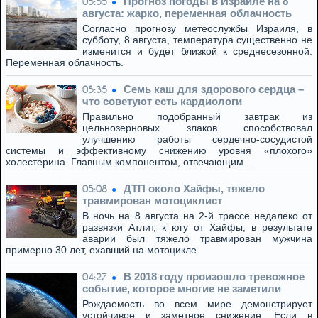
Прогноз погоды в Израиле на 8
05:55
августа: жарко, переменная облачность
Согласно прогнозу метеослужбы Израиля, в
субботу, 8 августа, температура существенно не
изменится и будет близкой к среднесезонной.
Переменная облачность.
Семь каш для здорового сердца –
05:35
что советуют есть кардиологи
Правильно подобранный завтрак из
цельнозерновых злаков способствовал
улучшению работы сердечно-сосудистой
системы и эффективному снижению уровня «плохого»
холестерина. Главным компонентом, отвечающим…
ДТП около Хайфы, тяжело
05:08
травмирован мотоциклист
В ночь на 8 августа на 2-й трассе недалеко от
развязки Атлит, к югу от Хайфы, в результате
аварии был тяжело травмирован мужчина
примерно 30 лет, ехавший на мотоцикле.
В 2018 году произошло тревожное
04:27
событие, которое многие не заметили
Рождаемость во всем мире демонстрирует
устойчивое и заметное снижение. Если в