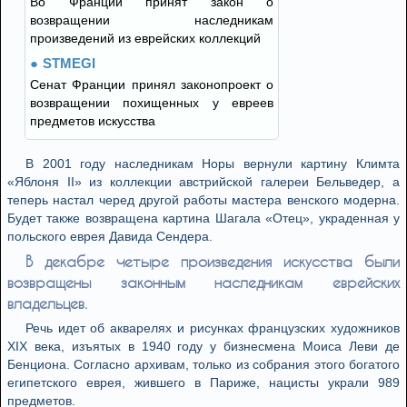
Во Франции принят закон о
возвращении наследникам
произведений из еврейских коллекций
STMEGI
Сенат Франции принял законопроект о
возвращении похищенных у евреев
предметов искусства
В 2001 году наследникам Норы вернули картину Климта
«Яблоня II» из коллекции австрийской галереи Бельведер, а
теперь настал черед другой работы мастера венского модерна.
Будет также возвращена картина Шагала «Отец», украденная у
польского еврея Давида Сендера.
В декабре четыре произведения искусства были
возвращены законным наследникам еврейских
владельцев.
Речь идет об акварелях и рисунках французских художников
XIX века, изъятых в 1940 году у бизнесмена Моиса Леви де
Бенциона. Согласно архивам, только из собрания этого богатого
египетского еврея, жившего в Париже, нацисты украли 989
предметов.