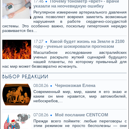
Почему тонометр «врет» - врачи
17:46
указали на неочевидную ошибку
Регулярное измерение артериального давления
дома позволяет вовремя заметить возможные
нарушения в работе сердечно-сосудистой
системы. Это особенно важно, поскольку гипертония нередко
развивается без…
Какой будет жизнь на Земле в 2100
17:27
году - ученые шокировали прогнозом
Масштабное исследование австралийских
ученых раскрыло жуткий сценарий будущего
нашей планеты, по которому привычный для
нас мир может безвозвратно исчезнуть.
ВЫБОР РЕДАКЦИИ
Чернокожая Елена
08.08.26
Современный мир, мир, каким я его знаю и
каким он мне нравится, мир автомобилей,
небоскребов,…
Моё послание CENTCOM
07.08.26
Прежде всего поймите: любые переговоры с
этим режимом не просто бесполезны — они