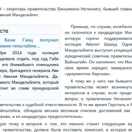
й – секретарь правительства Биньямина Нетаниягу, бывший глав
вихай Мандельблит.
Премьер, по слухам, колебалс
ксте
но склонялся к кандидатуре Ман
которую горячо поддерживал
 Бени Ганц получил
юстиции Айелет Шакед. Одна
вание генштабом…
Мандельблита выступал уходящий
бре 2014 года полиция
юридический советник правитель
довала отдать под суд Габи
Вайнштейн. Он напомнил, что Ма
, его ближайшего помощника
свое время изрядно замаралс
ера, бригадного генерала Ави
«документом Харпаза».
и Авихая Мандельблита. Да,
К тому же у него как бывшег
самого Мандельблита, который
правительства может возникнут
тоит во главе прокурорской
интересов в случае, если приде
.
вопрос о привлечении Нетанияг
вительства к судебной ответственности. В то же время Герсталь и 
йнштейна, обладали весьма весомым списком достижений как 
права, и их кандидатуры предпочтительны.
ую точку в вопросе о том, кто именно станет следующим ю
 правительства, должна была поставить комиссия, в которую в