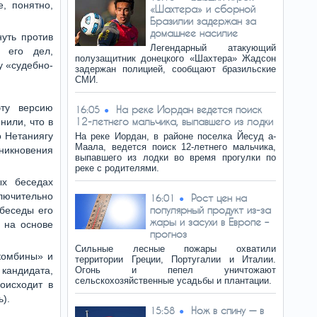
, понятно,
«Шахтера» и сборной
Бразилии задержан за
домашнее насилие
уть против
Легендарный атакующий
 его дел,
полузащитник донецкого «Шахтера» Жадсон
у «судебно-
задержан полицией, сообщают бразильские
СМИ.
ту версию
На реке Иордан ведется поиск
16:05
12-летнего мальчика, выпавшего из лодки
нили, что в
 Нетаниягу
На реке Иордан, в районе поселка Йесуд а-
Маала, ведется поиск 12-летнего мальчика,
зникновения
выпавшего из лодки во время прогулки по
реке с родителями.
ых беседах
ючительно
Рост цен на
16:01
популярный продукт из-за
 беседы его
жары и засухи в Европе –
о на основе
прогноз
Сильные лесные пожары охватили
«комбины» и
территории Греции, Португалии и Италии.
кандидата,
Огонь и пепел уничтожают
сельскохозяйственные усадьбы и плантации.
оисходит в
ь).
Нож в спину — в
15:58