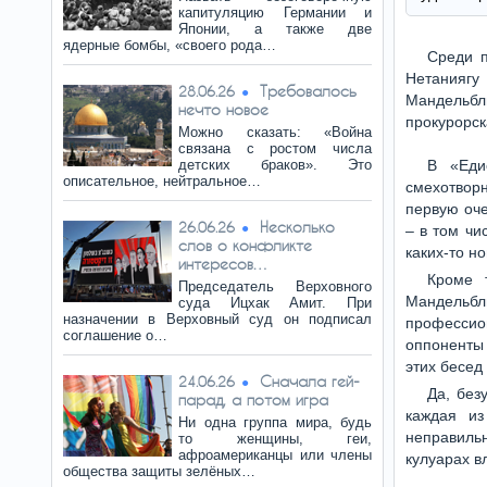
капитуляцию Германии и
Японии, а также две
ядерные бомбы, «своего рода…
Среди п
Нетанияг
Требовалось
28.06.26
Мандельбли
нечто новое
прокурорск
Можно сказать: «Война
связана с ростом числа
детских браков». Это
В «Еди
описательное, нейтральное…
смехотворн
первую оч
Несколько
26.06.26
– в том чи
слов о конфликте
каких-то н
интересов…
Кроме 
Председатель Верховного
Мандельб
суда Ицхак Амит. При
назначении в Верховный суд он подписал
профессион
соглашение о…
оппоненты 
этих бесед
Сначала гей-
24.06.26
Да, без
парад, а потом игра
каждая из
Ни одна группа мира, будь
неправиль
то женщины, геи,
афроамериканцы или члены
кулуарах в
общества защиты зелёных…