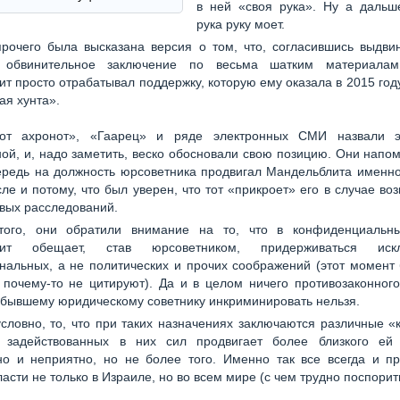
в ней «своя рука». Ну а дальше
рука руку моет.
рочего была высказана версия о том, что, согласившись выдвин
у обвинительное заключение по весьма шатким материалам
т просто отрабатывал поддержку, которую ему оказала в 2015 год
ая хунта».
от ахронот», «Гаарец» и ряде электронных СМИ назвали э
ой, и, надо заметить, веско обосновали свою позицию. Они напом
ередь на должность юрсоветника продвигал Мандельблита именно
сле и потому, что был уверен, что тот «прикроет» его в случае во
овых расследований.
того, они обратили внимание на то, что в конфиденциальн
лит обещает, став юрсоветником, придерживаться искл
альных, а не политических и прочих соображений (этот момент
почему-то не цитируют). Да и в целом ничего противозаконног
 бывшему юридическому советнику инкриминировать нельзя.
условно, то, что при таких назначениях заключаются различные 
 задействованных в них сил продвигает более близкого ей 
но и неприятно, но не более того. Именно так все всегда и пр
ласти не только в Израиле, но во всем мире (с чем трудно поспорит