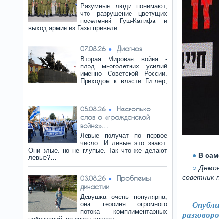
Разумные люди понимают,
что разрушение цветущих
поселений Гуш-Катифа и
выход армии из Газы привели…
Диагноз
07.08.26
Вторая Мировая война -
плод многолетних усилий
именно Советской России.
Приходом к власти Гитлер,
…
Несколько
05.08.26
слов о «гражданской
войне»…
Левые получат по первое
число. И левые это знают.
Они злые, но не глупые. Так что же делают
В сам
левые?…
Демон
советник 
Проблемы
03.08.26
династии
Девушка очень популярна,
она героиня огромного
Опубл
потока комплиментарных
разговор
публикаций, но закон лишает…