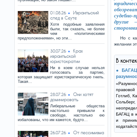
юридиче
обозрева
Израильский
01.08.26
судебно-
след в Сеуте
другие 
Хотя подобные заявления
сторонни
были, так сказать, не более
чем «политическими
Но с ка
предположениями», но эти…
желании эт
Крах
30.07.26
израильской
В конте
юристократии
Ни в коем случае нельзя
БАГАЦ
голосовать за партию,
разумнос
которая защищает юристократическую гниль.
Такая…
«Разумн
правовой
Они хотят
28.07.26
Готлиб, К
доминировать
Сольберг,
Либеральные общества
неопред
настолько привыкли к
БАГАЦ в ю
свободе, настолько ею
избалованы, что им кажется, будто…
и прини
ходатайст
От пессимизма
26.07.26