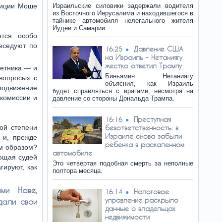
стиции Моше
Израильские силовики задержали водителя
из Восточного Иерусалима и находившегося в
тайнике автомобиля нелегального жителя
Иудеи и Самарии.
ется особо
еседуют по
Давление США
16:25
на Израиль - Нетаниягу
жестко ответил Трампу
ветника — и
Биньямин Нетаниягу
 вопросы» с
объяснил, как Израиль
родвижение
будет справляться с врагами, несмотря на
 комиссии и
давление со стороны Дональда Трампа.
Преступная
16:16
ной степени
безответственность: в
Израиле снова забыли
 и, прежде
ребенка в раскаленном
им образом?
автомобиле
ающая судей
Это четвертая подобная смерть за неполные
гируют, как
полтора месяца.
ми Наве,
Налоговое
16:14
управление раскрыло
дали свои
данные о владельцах
недвижимости