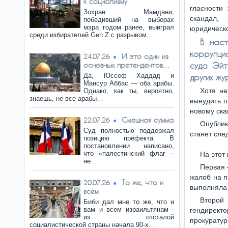
к социализму
гласности 
Зохран Мамдани,
скандал,
победивший на выборах
мэра годом ранее, выиграл
юридическо
среди избирателей Gen Z с разрывом…
В нас
коррупци
И это один из
24.07.26
основных претендентов…
суда Эйт
Да, Юссеф Хаддад и
других ж
Мансур Аббас — оба арабы.
Хотя не
Однако, как ты, вероятно,
знаешь, не все арабы…
вынудить п
новому ска
Смешная сумма
22.07.26
Опублик
Суд полностью поддержал
станет сле
позицию префекта. В
постановлении написано,
что «палестинский флаг –
На этот
не…
Первая 
жалоб на п
То же, что и
20.07.26
выполняла 
всем
Второй
Биби дал мне то же, что и
вам и всем израильтянам -
гендирект
из отсталой
прокурату
социалистической страны начала 90-х…