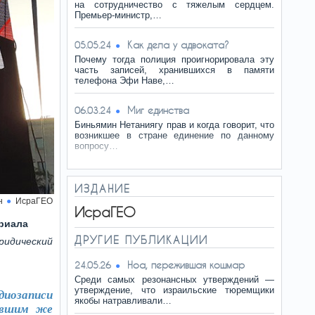
на сотрудничество с тяжелым сердцем.
Премьер-министр,…
Как дела у адвоката?
05.05.24
Почему тогда полиция проигнорировала эту
часть записей, хранившихся в памяти
телефона Эфи Наве,…
Миг единства
06.03.24
Биньямин Нетаниягу прав и когда говорит, что
возникшее в стране единение по данному
вопросу…
ИЗДАНИЕ
н
ИсраГЕО
ИсраГЕО
риала
ДРУГИЕ ПУБЛИКАЦИИ
ридический
Ноа, пережившая кошмар
24.05.26
Среди самых резонансных утверждений —
утверждение, что израильские тюремщики
иозаписи
якобы натравливали…
бывшим же