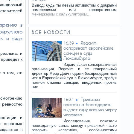
грандиозный
Вывод: будь ты левым активистом с добрыми
намерениями или корпоративным
тавителей
менеджером с калькулятором…
озрению в
окружного
ВСЕ НОВОСТИ
ля и ряда
Regavim
16:39
оспаривает европейские
санкции в суде
 реальна, и
Люксембурга
 приведет к
Израильская консервативная
организация Regavim и ее генеральный
 о том, кто
директор Меир Дойч подали беспрецедентный
иск в Европейский суд в Люксембурге, требуя
полной отмены санкций, введенных против
них…
ассмотрению
Привычка
16:31
м ревностно
постоянно благодарить
выдает одну важную черту
человека
 юстиции и
Исследования показали
я «врагом»
неожиданную связь между привычкой часто
уждаются в
говорить «спасибо», особенностями