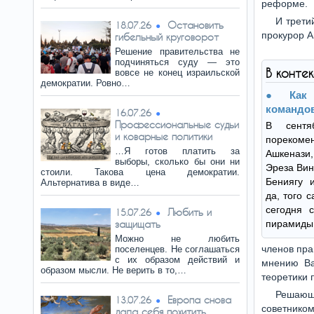
реформе.
И трети
Остановить
18.07.26
прокурор А
гибельный круговорот
Решение правительства не
подчиняться суду — это
В конте
вовсе не конец израильской
демократии. Ровно…
Как
командо
16.07.26
Профессиональные судьи
В сентя
и коварные политики
порекомен
…Я готов платить за
Ашкенази
выборы, сколько бы они ни
Эреза Вин
стоили. Такова цена демократии.
Бениягу 
Альтернатива в виде…
да, того 
сегодня с
Любить и
15.07.26
защищать
пирамиды
Можно не любить
членов пра
поселенцев. Не соглашаться
с их образом действий и
мнению Ва
образом мысли. Не верить в то,…
теоретики 
Решающ
Европа снова
13.07.26
советником
дала себя похитить