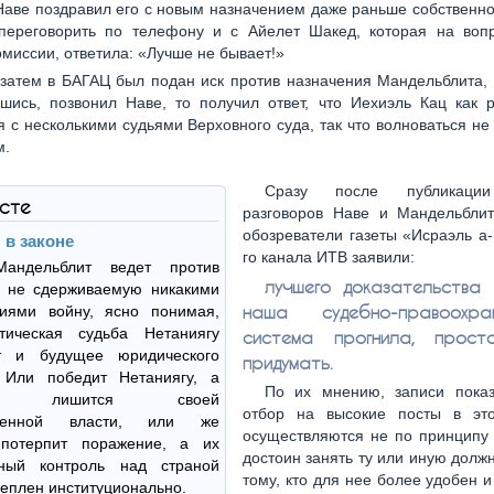
аве поздравил его с новым назначением даже раньше собственно
переговорить по телефону и с Айелет Шакед, которая на вопр
миссии, ответила: «Лучше не бывает!»
затем в БАГАЦ был подан иск против назначения Мандельблита, и
шись, позвонил Наве, то получил ответ, что Иехиэль Кац как 
я с несколькими судьями Верховного суда, так что волноваться не 
м.
Сразу после публикации
ксте
разговоров Наве и Мандельбли
обозреватели газеты «Исраэль а
 в законе
го канала ИТВ заявили:
Мандельблит ведет против
лучшего доказательства 
у не сдерживаемую никакими
наша судебно-правоохран
ниями войну, ясно понимая,
тическая судьба Нетаниягу
система прогнила, прост
т и будущее юридического
придумать.
. Или победит Нетаниягу, а
По их мнению, записи показ
тво лишится своей
отбор на высокие посты в эт
иченной власти, или же
осуществляются не по принципу 
потерпит поражение, а их
достоин занять ту или иную должн
чный контроль над страной
тому, кто для нее более удобен и 
реплен институционально.