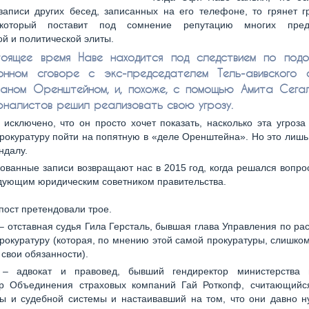
записи других бесед, записанных на его телефоне, то грянет 
 который поставит под сомнение репутацию многих предс
й и политической элиты.
тоящее время Наве находится под следствием по под
онном сговоре с экс-председателем Тель-авивского 
аном Оренштейном, и, похоже, с помощью Амита Сега
урналистов решил реализовать свою угрозу.
 исключено, что он просто хочет показать, насколько эта угроза
рокуратуру пойти на попятную в «деле Оренштейна». Но это лишь
ндалу.
ованные записи возвращают нас в 2015 год, когда решался вопрос
дующим юридическим советником правительства.
 пост претендовали трое.
– отставная судья Гила Герсталь, бывшая глава Управления по р
рокуратуру (которая, по мнению этой самой прокуратуры, слишко
свои обязанности).
 – адвокат и правовед, бывший гендиректор министерства
ор Объединения страховых компаний Гай Роткопф, считающийс
ры и судебной системы и настаивавший на том, что они давно н