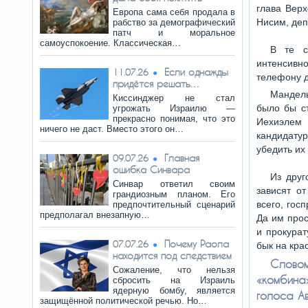
глава Верх
Европа сама себя продала в
Нисим, деп
рабство за демографический
патч и моральное
самоуспокоение. Классическая…
В те 
интенсивн
Если однажды
11.07.26
телефону д
придётся решать…
Мандель
Киссинджер не стал
было бы ст
угрожать Израилю —
прекрасно понимая, что это
Иехиэлем 
ничего не даст. Вместо этого он…
кандидатур
убедить их
Главная
09.07.26
ошибка Синвара
Из друг
Синвар ответил своим
зависят о
грандиозным планом. Его
всего, гос
предпочтительный сценарий
предполагал внезапную…
Да им прос
и прокурат
Почему Раола
07.07.26
бык на кра
находится под следствием
Слово
Сожаление, что нельзя
«комбина
сбросить на Израиль
ядерную бомбу, является
голоса А
защищённой политической речью. Но…