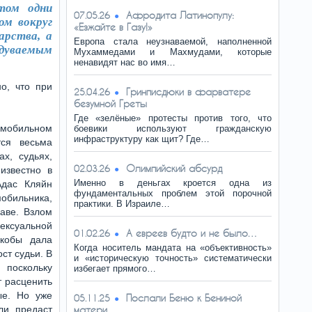
том одни
Афродита Латинопулу:
07.05.26
ом вокруг
«Езжайте в Газу!»
арства, а
Европа стала неузнаваемой, наполненной
дуваемым
Мухаммедами и Махмудами, которые
ненавидят нас во имя…
о, что при
Гринписдюки в фарватере
25.04.26
безумной Греты
Где «зелёные» протесты против того, что
мобильном
боевики используют гражданскую
инфраструктуру как щит? Где…
ся весьма
х, судьях,
Олимпийский абсурд
02.03.26
известно в
Именно в деньгах кроется одна из
Адас Кляйн
фундаментальных проблем этой порочной
ильника,
практики. В Израиле…
аве. Взлом
ексуальной
А eвpeeв будто и не было…
01.02.26
якобы дала
Когда носитель мандата на «объективность»
ст судьи. В
и «историческую точность» систематически
поскольку
избегает прямого…
т расценить
ые. Но уже
Послали Беню к Бениной
05.11.25
ли предаст
матери