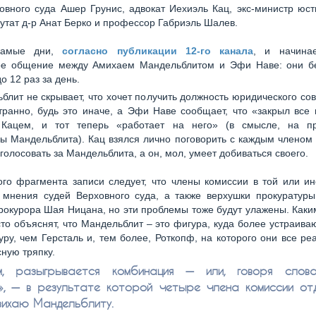
овного суда Ашер Грунис, адвокат Иехиэль Кац, экс-министр ю
утат д-р Анат Берко и профессор Габриэль Шалев.
самые дни,
согласно публикации 12-го канала
, и начина
ое общение между Амихаем Мандельблитом и Эфи Наве: они б
о 12 раз за день.
блит не скрывает, что хочет получить должность юридического со
ранно, будь это иначе, а Эфи Наве сообщает, что «закрыл все
Кацем, и тот теперь «работает на него» (в смысле, на п
ы Мандельблита). Кац взялся лично поговорить с каждым членом
 голосовать за Мандельблита, а он, мол, умеет добиваться своего.
ого фрагмента записи следует, что члены комиссии в той или и
т мнения судей Верховного суда, а также верхушки прокуратуры
прокурора Шая Ницана, но эти проблемы тоже будут улажены. Как
то объяснят, что Мандельблит – это фигура, куда более устраив
уру, чем Герсталь и, тем более, Роткопф, на которого они все реа
сную тряпку.
м, разыгрывается комбинация — или, говоря слова
», — в результате которой четыре члена комиссии от
вихаю Мандельблиту.