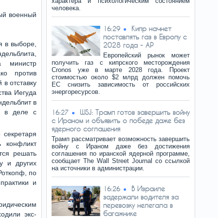
характера и психологическим состоянием
человека.
ный военный
Кипр начнет
16:29
поставлять газ в Европу с
я в выборе,
2028 года - AP
дельблита,
Европейский рынок может
получить газ с кипрского месторождения
а министр
Cronos уже в марте 2028 года. Проект
ко против
стоимостью около $2 млрд должен помочь
 в отставку
ЕС снизить зависимость от российских
энергоресурсов.
ства Иегуда
ндельблит в
я в деле с
WSJ: Трамп готов завершить войну
16:27
с Ираном и объявить о победе даже без
ядерного соглашения
о секретаря
Трамп рассматривает возможность завершить
ь конфликт
войну с Ираном даже без достижения
тся решать
соглашения по иранской ядерной программе,
сообщает The Wall Street Journal со ссылкой
у и других
на источники в администрации.
Роткопф, по
практики и
В Израиле
16:26
задержали водителя за
ридическим
перевозку нелегала в
багажнике
ходили экс-