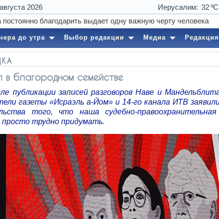
 августа 2026
Иерусалим
32
чера до утра
Выбор редакции
Медиа
Редакция
ДКА
 в благородном семействе
сле публикации записей разговоров Наве и Мандельблит
тели газеты «Исраэль а-Йом» и 14-го канала ИТВ заявили
льства того, что наша судебно-правоохранительна
, просто трудно придумать.