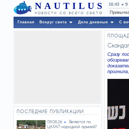
NAUTILUS
16:43
9
новости со всего света
Главная
Вокруг света
Дела дневные
С ве
ПЛОЩА
Скандал
Сразу по
обозрева
доказате
прогнила
ПОСЛЕДНИЕ ПУБЛИКАЦИИ
Является ли
09.08.26
ЦАХАЛ народной армией?