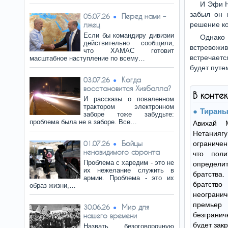
И Эфи Н
забыл он 
Перед нами –
05.07.26
лжец
решение ко
Если бы командиру дивизии
Однако 
действительно сообщили,
встревожив
что ХАМАС готовит
встречаетс
масштабное наступление по всему…
будет путе
Когда
03.07.26
восстановится Хизбалла?
В конте
И рассказы о поваленном
трактором электронном
Тираны
заборе тоже забудьте:
проблема была не в заборе. Все…
Авихай 
Нетанияг
Бойцы
01.07.26
ограниче
ненавидимого фронта
что поли
Проблема с харедим - это не
определи
их нежелание служить в
братства
армии. Проблема - это их
братс
образ жизни,…
неогран
премьер 
Мир для
30.06.26
безграни
нашего времени
будет зак
Назвать безоговорочную