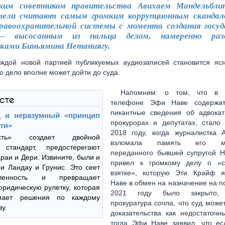
ским советником правительства Авихаем Мандельбли
тели считают самым громким коррупционным скандал
правоохранительной системы с момента создания госуд
— высосанным из пальца делом, намеренно раз
ками Биньямина Нетаниягу.
ждой новой партией публикуемых аудиозаписей становится ясн
о дело вполне может дойти до суда.
Напомним: о том, что в 
ксте
телефоне Эфи Наве содержат
пикантные сведения об адвоката
 и неразумный «принцип
прокурорах и депутатах, стало 
ти»
2018 году, когда журналистка 
ость» создает двойной
взломала память его моб
 стандарт, предостерегают
переданного бывшей супругой Н
араи и Дери. Извините, были и
привел к громкому делу о «с
 и Ландау и Грунис. Это сеет
взятке», которую Эти Крайф 
еленность и превращает
Наве в обмен на назначение на по
ридическую рулетку, которая
2021 году было закрыто, 
мает решения по каждому
прокуратура сочла, что суд може
ву.
доказательства как недостаточн
тогда Эфи Наве заявил, что ес