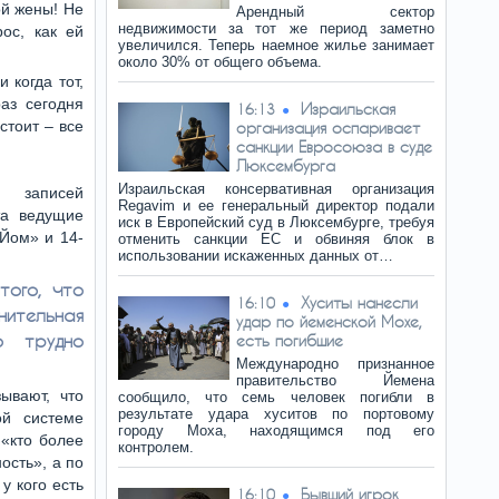
й жены! Не
Арендный сектор
недвижимости за тот же период заметно
ос, как ей
увеличился. Теперь наемное жилье занимает
около 30% от общего объема.
 когда тот,
раз сегодня
Израильская
16:13
стоит – все
организация оспаривает
санкции Евросоюза в суде
Люксембурга
Израильская консервативная организация
 записей
Regavim и ее генеральный директор подали
та ведущие
иск в Европейский суд в Люксембурге, требуя
-Йом» и 14-
отменить санкции ЕС и обвиняя блок в
использовании искаженных данных от…
того, что
Хуситы нанесли
16:10
ительная
удар по йеменской Мохе,
о трудно
есть погибшие
Международно признанное
правительство Йемена
ывают, что
сообщило, что семь человек погибли в
результате удара хуситов по портовому
ой системе
городу Моха, находящимся под его
«кто более
контролем.
ость», а по
у кого есть
Бывший игрок
16:10