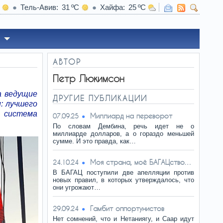
Тель-Авив
31
Хайфа
25
16:25
Давление США на Израиль - 
АВТОР
Петр Люкимсон
а ведущие
ДРУГИЕ ПУБЛИКАЦИИ
: лучшего
я система
Миллиард на переворот
07.09.25
По словам Дембина, речь идет не о
миллиарде долларов, а о гораздо меньшей
сумме. И это правда, как…
Моя страна, моё БАГАЦство…
24.10.24
В БАГАЦ поступили две апелляции против
новых правил, в которых утверждалось, что
они угрожают…
Гамбит оппортунистов
29.09.24
Нет сомнений, что и Нетаниягу, и Саар идут