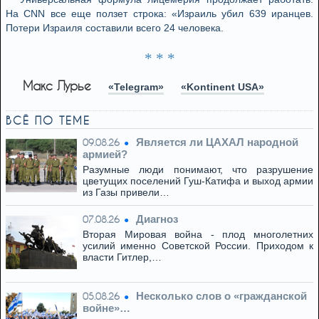
На CNN все еще ползет строка: «Израиль убил 639 иранцев.
Потери Израиля составили всего 24 человека.
* * *
Макс Лурье
«Telegram»
«Kontinent USA»
ВСЁ ПО ТЕМЕ
Является ли ЦАХАЛ народной
09.08.26
армией?
Разумные люди понимают, что разрушение
цветущих поселений Гуш-Катифа и выход армии
из Газы привели…
Диагноз
07.08.26
Вторая Мировая война - плод многолетних
усилий именно Советской России. Приходом к
власти Гитлер,…
Несколько слов о «гражданской
05.08.26
войне»…