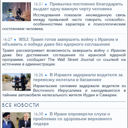
Привычка постоянно благодарить
16:31
выдает одну важную черту человека
Исследования показали неожиданную связь
между привычкой часто говорить «спасибо»,
особенностями характера и психологическим
состоянием человека.
WSJ: Трамп готов завершить войну с Ираном и
16:27
объявить о победе даже без ядерного соглашения
Трамп рассматривает возможность завершить войну с Ираном
даже без достижения соглашения по иранской ядерной
программе, сообщает The Wall Street Journal со ссылкой на
источники в администрации.
В Израиле задержали водителя за
16:26
перевозку нелегала в багажнике
Израильские силовики задержали водителя из
Восточного Иерусалима и находившегося в
тайнике автомобиля нелегального жителя Иудеи и Самарии.
ВСЕ НОВОСТИ
В Иране опровергли слухи о
16:39
проблемах со здоровьем верховного
лидера