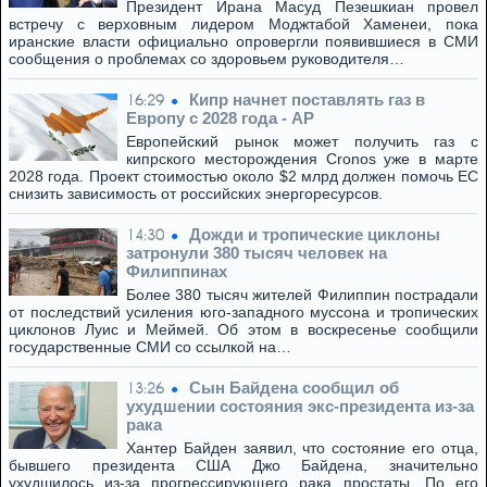
Президент Ирана Масуд Пезешкиан провел
встречу с верховным лидером Моджтабой Хаменеи, пока
иранские власти официально опровергли появившиеся в СМИ
сообщения о проблемах со здоровьем руководителя…
Кипр начнет поставлять газ в
16:29
Европу с 2028 года - AP
Европейский рынок может получить газ с
кипрского месторождения Cronos уже в марте
2028 года. Проект стоимостью около $2 млрд должен помочь ЕС
снизить зависимость от российских энергоресурсов.
Дожди и тропические циклоны
14:30
затронули 380 тысяч человек на
Филиппинах
Более 380 тысяч жителей Филиппин пострадали
от последствий усиления юго-западного муссона и тропических
циклонов Луис и Меймей. Об этом в воскресенье сообщили
государственные СМИ со ссылкой на…
Сын Байдена сообщил об
13:26
ухудшении состояния экс-президента из-за
рака
Хантер Байден заявил, что состояние его отца,
бывшего президента США Джо Байдена, значительно
ухудшилось из-за прогрессирующего рака простаты. По его