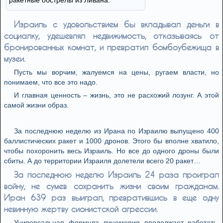
ракетные обстрелы из Ливана.
Израиль с удовольствием бы вкладывал деньги в
социалку, удешевлял недвижимость, отказываясь от
бронированных комнат, и превратил бомбоубежища в
музеи.
Пусть мы ворчим, жалуемся на цены, ругаем власти, но
понимаем, что все это надо.
И главная ценность – жизнь, это не расхожий лозунг. А этой
самой жизни образ.
За последнюю неделю из Ирана по Израилю выпущено 400
баллистических ракет и 1000 дронов. Этого бы вполне хватило,
чтобы похоронить весь Израиль. Но все до одного дроны были
сбиты. А до территории Израиля долетели всего 20 ракет…
За последнюю неделю Израиль 24 раза проиграл
войну, не сумев сохранить жизни своим гражданам.
Иран 639 раз выиграл, превратившись в еще одну
невинную жертву сионистской агрессии.
Универсальная формула лицемерия продолжает работать.