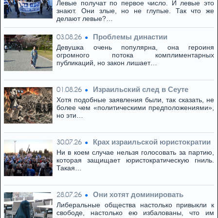
Левые получат по первое число. И левые это
знают. Они злые, но не глупые. Так что же
делают левые?…
Проблемы династии
03.08.26
Девушка очень популярна, она героиня
огромного потока комплиментарных
публикаций, но закон лишает…
Израильский след в Сеуте
01.08.26
Хотя подобные заявления были, так сказать, не
более чем «политическими предположениями»,
но эти…
Крах израильской юристократии
30.07.26
Ни в коем случае нельзя голосовать за партию,
которая защищает юристократическую гниль.
Такая…
Они хотят доминировать
28.07.26
Либеральные общества настолько привыкли к
свободе, настолько ею избалованы, что им