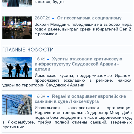
кажется, будто…
От пессимизма к социализму
26.07.26
Зохран Мамдани, победивший на выборах мэра
годом ранее, выиграл среди избирателей Gen Z
с разрывом…
ГЛАВНЫЕ НОВОСТИ
Хуситы атаковали критическую
16:46
инфраструктуру Саудовской Аравии -
детали
Йеменские хуситы, поддерживаемые Ираном,
продолжают эскалацию в регионе, нанося
удары по территории Саудовской Аравии.
Regavim оспаривает европейские
16:39
санкции в суде Люксембурга
Израильская консервативная организация
Regavim и ее генеральный директор Меир Дойч
подали беспрецедентный иск в Европейский суд
в Люксембурге, требуя полной отмены санкций, введенных
против них…