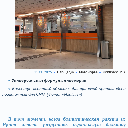
25.06.2025
Площадка
Макс Лурье
Kontinent USA
Универсальная формула лицемерия
Больница: «военный объект» для иранской пропаганды и
легитимный для CNN. (Фото: «Nautilus»)
В тот момент, когда баллистическая ракета из
Ирана летела разрушать израильскую больницу