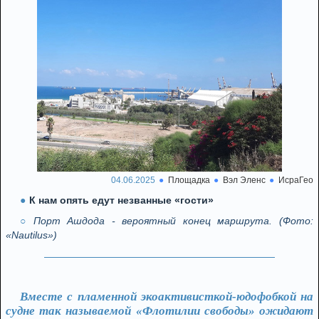
04.06.2025
Площадка
Вэл Эленс
ИсраГео
К нам опять едут незванные «гости»
Порт Ашдода - вероятный конец маршрута. (Фото:
«Nautilus»)
Вместе с пламенной экоактивисткой-юдофобкой на
судне так называемой «Флотилии свободы» ожидают