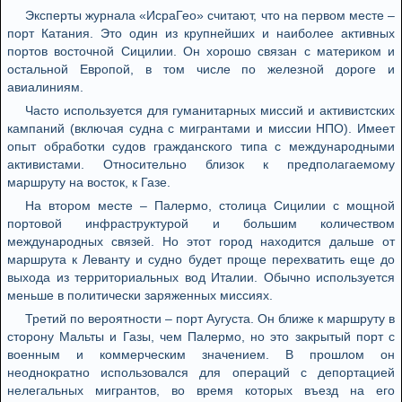
Эксперты журнала «ИсраГео» считают, что на первом месте –
порт Катания. Это один из крупнейших и наиболее активных
портов восточной Сицилии. Он хорошо связан с материком и
остальной Европой, в том числе по железной дороге и
авиалиниям.
Часто используется для гуманитарных миссий и активистских
кампаний (включая судна с мигрантами и миссии НПО). Имеет
опыт обработки судов гражданского типа с международными
активистами. Относительно близок к предполагаемому
маршруту на восток, к Газе.
На втором месте – Палермо, столица Сицилии с мощной
портовой инфраструктурой и большим количеством
международных связей. Но этот город находится дальше от
маршрута к Леванту и судно будет проще перехватить еще до
выхода из территориальных вод Италии. Обычно используется
меньше в политически заряженных миссиях.
Третий по вероятности – порт Аугуста. Он ближе к маршруту в
сторону Мальты и Газы, чем Палермо, но это закрытый порт с
военным и коммерческим значением. В прошлом он
неоднократно использовался для операций с депортацией
нелегальных мигрантов, во время которых въезд на его