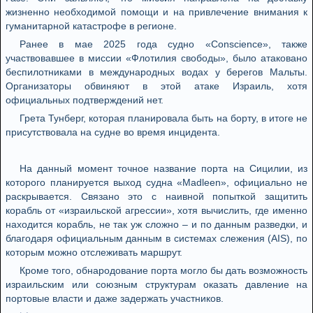
жизненно необходимой помощи и на привлечение внимания к
гуманитарной катастрофе в регионе.
Ранее в мае 2025 года судно «Conscience», также
участвовавшее в миссии «Флотилия свободы», было атаковано
беспилотниками в международных водах у берегов Мальты.
Организаторы обвиняют в этой атаке Израиль, хотя
официальных подтверждений нет.
Грета Тунберг, которая планировала быть на борту, в итоге не
присутствовала на судне во время инцидента.
На данный момент точное название порта на Сицилии, из
которого планируется выход судна «Madleen», официально не
раскрывается. Связано это с наивной попыткой защитить
корабль от «израильской агрессии», хотя вычислить, где именно
находится корабль, не так уж сложно – и по данным разведки, и
благодаря официальным данным в системах слежения (AIS), по
которым можно отслеживать маршрут.
Кроме того, обнародование порта могло бы дать возможность
израильским или союзным структурам оказать давление на
портовые власти и даже задержать участников.