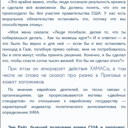
«Это крайне важно, чтобы люди осознали реальность кризиса
и сделали всё возможное. Вы должны понять, что это не
происходило бы без участия правительства США. У нас есть
моральное обязательство остановить это, потому что мы
способствуем этому».
«Моя жена сказала: «Люди погибали, делая то, что ты
собираешься делать… Как ты можешь идти?» И я ответил — и
это было бы верно и для неё — если бы я мог остановить
геноцид в Газе, погибнув прямо сейчас, мне не потребовалось
бы и пяти минут, чтобы принять решение. Конечно, я бы сделал
это, чтобы спасти сотни тысяч жизней. Кто бы не сделал этого?»
При этом он игнорирует действия ХАМАСа, в том
числе ни слова не сказал про резню в Пригазье и
захват заложников.
По мнению еврейских деятелей, он тесно связан с
организациями, где прорисовываются мотивы «двойных
стандартов» по отношению к еврейскому государству —
характерный индикатор политического антисемитизма по
определению IHRA.
Энн Райт, бывший полковник армии США и дипломат,