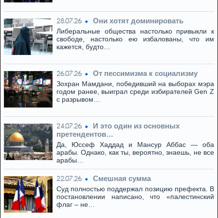
Они хотят доминировать
28.07.26
Либеральные общества настолько привыкли к
свободе, настолько ею избалованы, что им
кажется, будто…
От пессимизма к социализму
26.07.26
Зохран Мамдани, победивший на выборах мэра
годом ранее, выиграл среди избирателей Gen Z
с разрывом…
И это один из основных
24.07.26
претендентов…
Да, Юссеф Хаддад и Мансур Аббас — оба
арабы. Однако, как ты, вероятно, знаешь, не все
арабы…
Смешная сумма
22.07.26
Суд полностью поддержал позицию префекта. В
постановлении написано, что «палестинский
флаг – не…