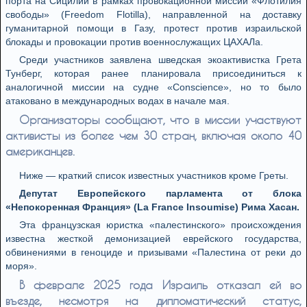
порта на Сицилии в рамках провокационной миссии «Флотилия
свободы» (Freedom Flotilla), направленной на доставку
гуманитарной помощи в Газу, протест против израильской
блокады и провокации против военнослужащих ЦАХАЛа.
Среди участников заявлена шведская экоактивистка Грета
Тунберг, которая ранее планировала присоединиться к
аналогичной миссии на судне «Conscience», но то было
атаковано в международных водах в начале мая.
Организаторы сообщают, что в миссии участвуют
активисты из более чем 30 стран, включая около 40
американцев.
Ниже — краткий список известных участников кроме Греты.
Депутат Европейского парламента от блока
«Непокоренная Франция» (La France Insoumise) Рима Хасан.
Эта французская юристка «палестинского» происхождения
известна жесткой демонизацией еврейского государства,
обвинениями в геноциде и призывами «Палестина от реки до
моря».
В феврале 2025 года Израиль отказал ей во
въезде, несмотря на дипломатический статус,