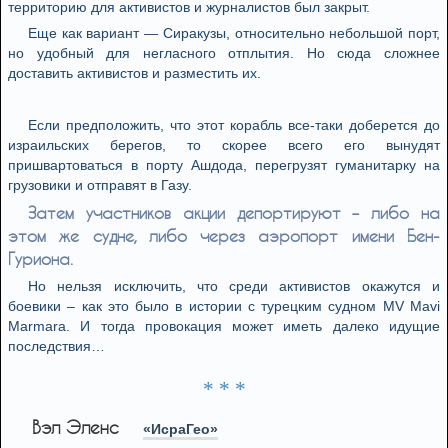
территорию для активистов и журналистов был закрыт.
Еще как вариант — Сиракузы, относительно небольшой порт,
но удобный для негласного отплытия. Но сюда сложнее
доставить активистов и разместить их.
Если предположить, что этот корабль все-таки доберется до
израильских берегов, то скорее всего его вынудят
пришвартоваться в порту Ашдода, перегрузят гуманитарку на
грузовики и отправят в Газу.
Затем участников акции депортируют – либо на
этом же судне, либо через аэропорт имени Бен-
Гуриона.
Но нельзя исключить, что среди активистов окажутся и
боевики – как это было в истории с турецким судном MV Mavi
Marmara. И тогда провокация может иметь далеко идущие
последствия…
* * *
Вэл Эленс
«ИсраГео»