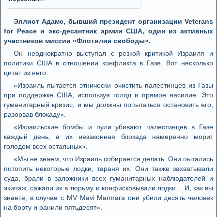
Эллиот Адамс, бывший президент организации Veterans
for Peace и экс-десантник армии США, один из активных
участников миссии «Флотилия свободы».
Он неоднократно выступал с резкой критикой Израиля и
политики США в отношении конфликта в Газе. Вот несколько
цитат из него:
«Израиль пытается этнически очистить палестинцев из Газы
при поддержке США, используя голод и прямое насилие. Это
гуманитарный кризис, и мы должны попытаться остановить его,
разорвав блокаду».
«Израильские бомбы и пули убивают палестинцев в Газе
каждый день, а их незаконная блокада намеренно морит
голодом всех остальных».
«Мы не знаем, что Израиль собирается делать. Они пытались
потопить некоторые лодки, тараня их. Они также захватывали
суда, брали в заложники всех гуманитарных наблюдателей и
экипаж, сажали их в тюрьму и конфисковывали лодки… И, как вы
знаете, в случае с MV Mavi Marmara они убили десять человек
на борту и ранили пятьдесят».