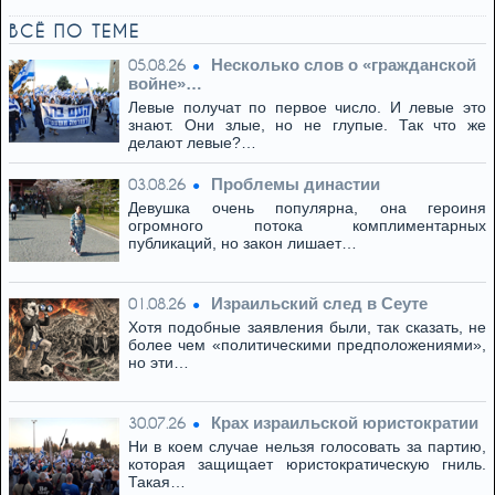
ВСЁ ПО ТЕМЕ
Несколько слов о «гражданской
05.08.26
войне»…
Левые получат по первое число. И левые это
знают. Они злые, но не глупые. Так что же
делают левые?…
Проблемы династии
03.08.26
Девушка очень популярна, она героиня
огромного потока комплиментарных
публикаций, но закон лишает…
Израильский след в Сеуте
01.08.26
Хотя подобные заявления были, так сказать, не
более чем «политическими предположениями»,
но эти…
Крах израильской юристократии
30.07.26
Ни в коем случае нельзя голосовать за партию,
которая защищает юристократическую гниль.
Такая…