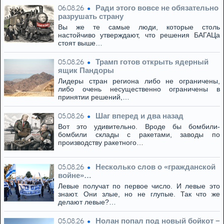
Ради этого вовсе не обязательно
06.08.26
разрушать страну
Вы же те самые люди, которые столь
настойчиво утверждают, что решения БАГАЦа
стоят выше…
Трамп готов открыть ядерный
05.08.26
ящик Пандоры
Лидеры стран региона либо не ограничены,
либо очень несущественно ограничены в
принятии решений,…
Шаг вперед и два назад
05.08.26
Вот это удивительно. Вроде бы бомбили-
бомбили склады с ракетами, заводы по
производству ракетного…
Несколько слов о «гражданской
05.08.26
войне»…
Левые получат по первое число. И левые это
знают. Они злые, но не глупые. Так что же
делают левые?…
Нолан попал под новый бойкот −
05.08.26