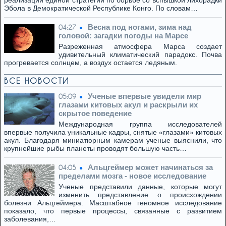
реализации единой стратегии по борьбе со вспышкой лихорадки
Эбола в Демократической Республике Конго. По словам…
Весна под ногами, зима над
04:27
головой: загадки погоды на Марсе
Разреженная атмосфера Марса создает
удивительный климатический парадокс. Почва
прогревается солнцем, а воздух остается ледяным.
ВСЕ НОВОСТИ
Ученые впервые увидели мир
05:09
глазами китовых акул и раскрыли их
скрытое поведение
Международная группа исследователей
впервые получила уникальные кадры, снятые «глазами» китовых
акул. Благодаря миниатюрным камерам ученые выяснили, что
крупнейшие рыбы планеты проводят большую часть…
Альцгеймер может начинаться за
04:05
пределами мозга - новое исследование
Ученые представили данные, которые могут
изменить представление о происхождении
болезни Альцгеймера. Масштабное геномное исследование
показало, что первые процессы, связанные с развитием
заболевания,…