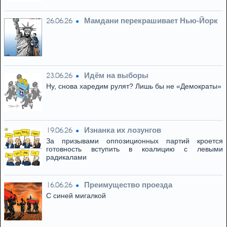
Мамдани перекрашивает Нью-Йорк
26.06.26
Идём на выборы
23.06.26
Ну, снова харедим рулят? Лишь бы не «Демократы»
Изнанка их лозунгов
19.06.26
За призывами оппозиционных партий кроется
готовность вступить в коалицию с левыми
радикалами
Преимущество проезда
16.06.26
С синей мигалкой