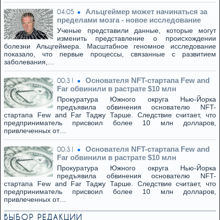
Альцгеймер может начинаться за
04:05
пределами мозга - новое исследование
Ученые представили данные, которые могут
изменить представление о происхождении
болезни Альцгеймера. Масштабное геномное исследование
показало, что первые процессы, связанные с развитием
заболевания,…
Основателя NFT-стартапа Few and
00:31
Far обвинили в растрате $10 млн
Прокуратура Южного округа Нью-Йорка
предъявила обвинения основателю NFT-
стартапа Few and Far Таджу Тарше. Следствие считает, что
предприниматель присвоил более 10 млн долларов,
привлеченных от…
Основателя NFT-стартапа Few and
00:31
Far обвинили в растрате $10 млн
Прокуратура Южного округа Нью-Йорка
предъявила обвинения основателю NFT-
стартапа Few and Far Таджу Тарше. Следствие считает, что
предприниматель присвоил более 10 млн долларов,
привлеченных от…
ВЫБОР РЕДАКЦИИ