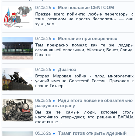
Моё послание CENTCOM
07.08.26
Прежде всего поймите: любые переговоры с
этим режимом не просто бесполезны — они
хуже, чем…
Молчание приговоренных
07.08.26
Там прекрасно помнят, как те же лидеры
сегодняшней оппозиции, Айзенкот, Бенет, Лапид,
Голан и…
Диагноз
07.08.26
Вторая Мировая война - плод многолетних
усилий именно Советской России. Приходом к
власти Гитлер,…
Ради этого вовсе не обязательно
06.08.26
разрушать страну
Вы же те самые люди, которые столь
настойчиво утверждают, что решения БАГАЦа
стоят выше…
Трамп готов открыть ядерный
05.08.26