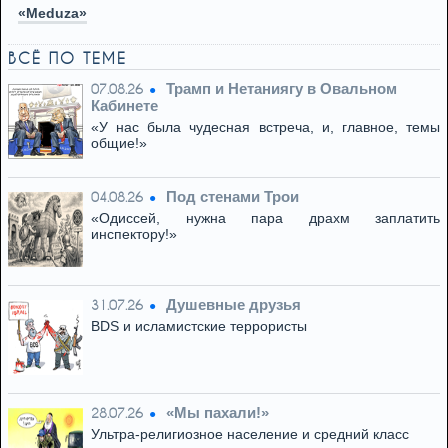
«Meduza»
ВСЁ ПО ТЕМЕ
Трамп и Нетаниягу в Овальном
07.08.26
Кабинете
«У нас была чудесная встреча, и, главное, темы
общие!»
Под стенами Трои
04.08.26
«Одиссей, нужна пара драхм заплатить
инспектору!»
Душевные друзья
31.07.26
BDS и исламистские террористы
«Мы пахали!»
28.07.26
Ультра-религиозное население и средний класс