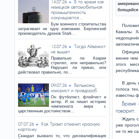
В то время как
14.07.26
америка
немецкая автомобильная
боящейся 
промышленность
сокращается…
Бум военного строительства
Положи
затрагивает не одну компанию. Берлинский
Камалы Ха
производитель дронов Stark…
недооценён
автоматиче
Тогда Айзенкот
12.07.26
не вышел
Официа
менее чем 
Правильно ли Азария
стрелял, или неправильно?
этого мес
Нарушил ли приказ, или
республика
действовал правильно, по…
В день 
Вельможа,
09.07.26
голоса тех
юморист и правдоруб
известны ф
Он футболист, флейтист и
актер. И он пишет историю
Время 
чемпионата мира с
говорит.
царственным достоинством…
Ждать с
Как Трамп отменил красную
07.07.26
уже прогол
карточку
не то же са
Скандал вызвало то, что дисквалификация