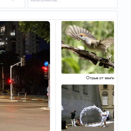
капитулянтов…
лекарств, которые
категорически запрещено
пить натощак
Гастроэнтерологи предупредили об опасности
приема ряда лекарств по утрам, до того, как
вы позавтракали.
В Иране растут
09:39
слухи о критическом
состоянии Моджтабы
Хаменеи
В Иране усиливаются слухи о тяжелом
состоянии здоровья нового Верховного
лидера Ирана Моджтабы Хаменеи, который
не появлялся на публике.
Отрыв от земли
США вводят 15-
09:39
процентную пошлину на
импорт поликремния из-за
Китая
Президент США Дональд Трамп подписал
указ о введении 15-процентной пошлины и
минимальных цен на импорт поликремния -
ключевого материала для производства
микросхем и солнечных панелей. Шаг
направлен…