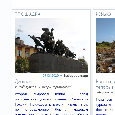
Израилефобия разъедает
16.06.26
душу Ирландии
Возникает ощущение, будто Ирландию снова
ПЛОЩАДКА
РЕВЬЮ
колонизировали — только на этот раз не
британцы, а…
Координатору парижских
14.06.26
терактов разрешили краткосрочные
выходы из бельгийской тюрьмы
Тогда вооруженные боевики ворвались в
парижский концертный зал Bataclan, а
смертники устроили…
Представитель культуры
11.06.26
призывает к военному перевороту в
Израиле
07.08.2026
Выбор редакции
Иными словами, исход конфликта между
Диагноз
Нолан по
ветвями власти должны определять
политические взгляды армии. В…
теперь и
Живой журнал
Игорь Черниховский
Telegram
Вторая Мировая война - плод
многолетних усилий именно Советской
Пока вся 
России. Приходом к власти Гитлер, этот,
курьезом, 
по определению Лукича, ледокол
беспокой
революции, целиком и полностью обязан
раскруту