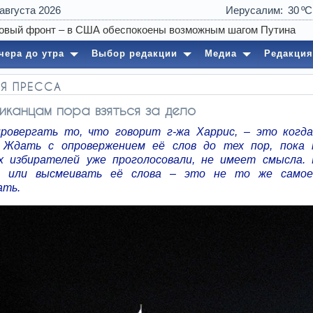
 августа 2026
Иерусалим
30
чера до утра
Выбор редакции
Медиа
Редакция
Я ПРЕССА
иканцам пора взяться за дело
ровергать то, что говорит г-жа Харрис, – это когд
 Ждать с опровержением её слов до тех пор, пока
х избирателей уже проголосовали, не имеет смысла.
ь или высмеивать её слова – это не то же самое
ать.