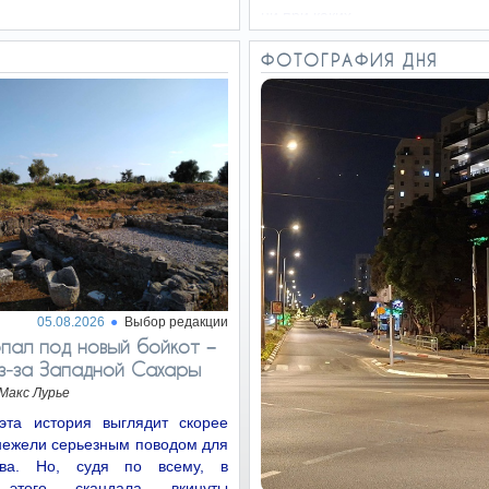
ни при каких…
ФОТОГРАФИЯ ДНЯ
05.08.2026
Выбор редакции
пал под новый бойкот −
з‑за Западной Сахары
Макс Лурье
эта история выглядит скорее
нежели серьезным поводом для
ства. Но, судя по всему, в
 этого скандала вкинуты