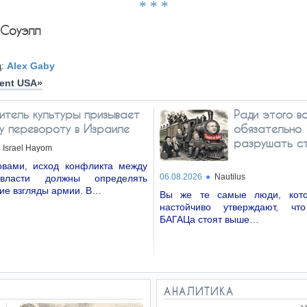
* * *
 Соуэлл
д:
Alex Gaby
ent USA»
итель культуры призывает
Ради этого в
му перевороту в Израиле
обязательно
разрушать с
Israel Hayom
вами, исход конфликта между
06.08.2026
Nautilus
власти должны определять
ие взгляды армии. В…
Вы же те самые люди, кото
настойчиво утверждают, чт
БАГАЦа стоят выше…
АНАЛИТИКА