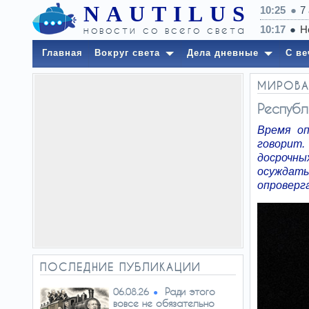
NAUTILUS
10:25
7
новости со всего света
Главная
Вокруг света
Дела дневные
С ве
МИРОВА
Республ
Время оп
говорит.
досрочны
осуждат
опроверг
ПОСЛЕДНИЕ ПУБЛИКАЦИИ
Ради этого
06.08.26
вовсе не обязательно