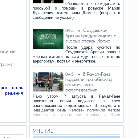
обращается к гражданам с
просьбой о помощи в розыске Марии
Лукашевич, жительницы Димоны (возраст в
сообщении не указан).
Саудовская
09:51
Аравия предупреждает о
скорых атаках Ирана
После удара хуситов по
овсе не
Саудовской Аравии ранены
мирные жители, власти ждут новых атак по
аэропортам, портам и энергетике.
трану
В Рамат-Гане
09:51
подожгли три объекта,
полиция ведет
рые столь
расследование
о решения
Рано утром 7 августа в Рамат-Гане
произошла серия поджогов в трех
расположенных рядом местах. В результате
инцидентов семь человек получили легкие
ранения и отравление дымом и были
эвакуированы для…
МНЕНИЕ
Южный фронт:
09:51
хуситы идут в наступление