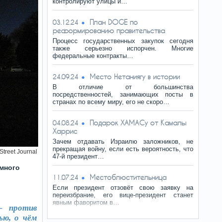
контролируют улицы и…
План DOGE по
03.12.24
реформированию правительства
Процесс государственных закупок сегодня
также серьезно испорчен. Многие
федеральные контракты…
Место Нетаниягу в истории
24.09.24
В отличие от большинства
посредственностей, занимающих посты в
странах по всему миру, его не скоро…
Подарок ХАМАСу от Камалы
04.08.24
Харрис
Зачем отдавать Израилю заложников, не
прекращая войну, если есть вероятность, что
Street Journal
47-й президент…
емного
Местоблюстительница
11.07.24
Если президент отзовёт свою заявку на
переизбрание, его вице-президент станет
явным фаворитом в…
– против
ью, о чём