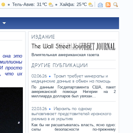
Тель-Авив
31
Хайфа
25
10:01
“Этого не будет”: Изра
ИЗДАНИЕ
The Wall Street Journal
Влиятельная американская газета
а она это
 миллионы
ДРУГИЕ ПУБЛИКАЦИИ
 И просто
, что их
Трамп требует минералы и
02.06.26
медицинские данные в обмен на помощь
По данным Госдепартамента США, пакет
американской помощи Нигерии на 2
миллиарда долларов был увязан…
Израиль по одному
22.03.26
вылавливает представителей иранского
режима в их укрытиях
Как бы ни расшатывалась власть, ясно одно:
силы безопасности по-прежнему