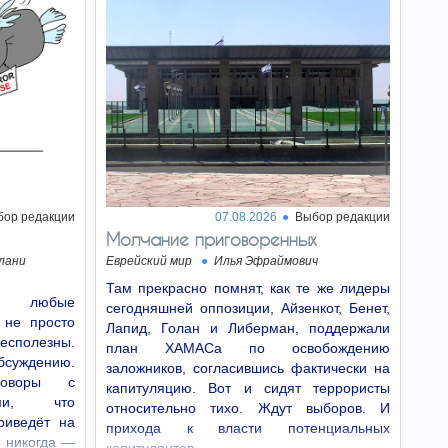
В Саудовской Аравии
ранены 11 человек, среди
них четырехлетний ребенок.
Снижение уровня
09:49
сахара у маленького
ребенка связано с более
низким риском деменции
Ограничение сахара в
рационе ребенка до двух лет может снизить
риск развития деменции в пожилом возрасте
почти на четверть.
бор редакции
07.08.2026
Выбор редакции
Молчание приговоренных
Власти Таиланда
09:47
лани
Еврейский мир
Илья Эфраймович
рекомендуют туристам
использовать чемоданы с
Там прекрасно помнят, как те же лидеры
сертифицированным
е: любые
сегодняшней оппозиции, Айзенкот, Бенет,
замком TSA
 не просто
Лапид, Голан и Либерман, поддержали
С 16 октября авиационные власти Таиланда
бесполезны.
план ХАМАСа по освобождению
смогут вскрывать чемоданы, сданные в
бсуждению.
заложников, согласившись фактически на
багажное отделение самолета, даже без
говоры с
согласия владельца, если в отношении их
капитуляцию. Вот и сидят террористы
содержимого возникнет подозрение с точки…
ыми, что
относительно тихо. Ждут выборов. И
риведёт на
прихода к власти потенциальных
Пять популярных
 никогда —
09:46