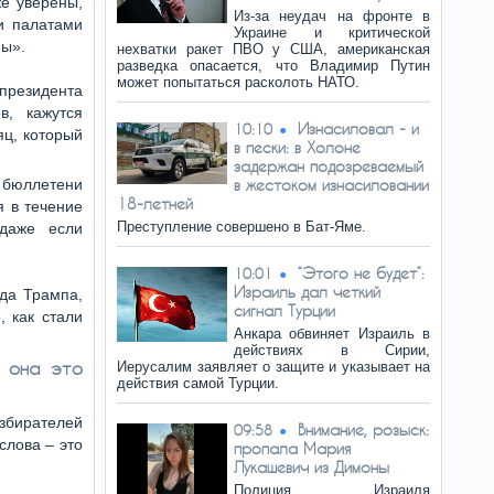
же уверены,
Из-за неудач на фронте в
и палатами
Украине и критической
ны».
нехватки ракет ПВО у США, американская
разведка опасается, что Владимир Путин
может попытаться расколоть НАТО.
президента
в, кажутся
Изнасиловал - и
10:10
яц, который
в пески: в Холоне
задержан подозреваемый
 бюллетени
в жестоком изнасиловании
18-летней
я в течение
Преступление совершено в Бат-Яме.
 даже если
“Этого не будет”:
10:01
Израиль дал четкий
да Трампа,
сигнал Турции
, как стали
Анкара обвиняет Израиль в
действиях в Сирии,
а она это
Иерусалим заявляет о защите и указывает на
действия самой Турции.
збирателей
Внимание, розыск:
09:58
слова – это
пропала Мария
Лукашевич из Димоны
Полиция Израиля