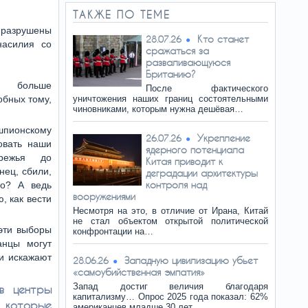
ТАКЖЕ ПО ТЕМЕ
 разрушены
Кто станет
28.07.26
насилия со
сражаться за
разваливающуюся
Британию?
а больше
После фактического
обных тому,
уничтожения наших границ состоятельными
чиновниками, которым нужна дешёвая…
шпионскому
Укрепление
26.07.26
овать наши
ядерного потенциала
режья до
Китая приводит к
нец, сбили,
деградации архитектуры
контроля над
но? А ведь
вооружениями
, как вести
Несмотря на это, в отличие от Ирана, Китай
не стал объектом открытой политической
 эти выборы
конфронтации на…
анцы могут
ли искажают
Западную цивилизацию убьет
28.06.26
«самоубийственная эмпатия»
Запад достиг величия благодаря
 в центры
капитализму… Опрос 2025 года показал: 62%
 которые
американцев младше 30 лет…