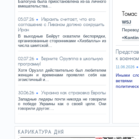
Балогуна была приостановлена из-за личного
вмешательства…
Томас
Израиль считает, что его
05.07.26
WSJ
соглашение с Ливаном должно сокрушить
Иран
Перево
В выходные Бейрут охватили беспорядки,
«Kontin
организованные сторонниками «Хизбаллы» из
числа шиитской…
Представ
к военно
Верните Оруэлла в школьную
02.07.26
программу!
11.06.2026
Хотя Оруэлл действительно был любителем
женщин и временами проявлял себя как
Иными сло
эгоистичный и…
ветвями 
политическ
Украина как страховка Европы
30.06.26
Западные лидеры почти никогда не говорили
о победе Украины как о своей цели. Они
говорили другое:…
Западную цивилизацию убьет
28.06.26
«самоубийственная эмпатия»
КАРИКАТУРА ДНЯ
Запад достиг величия благодаря
капитализму… Опрос 2025 года показал: 62%