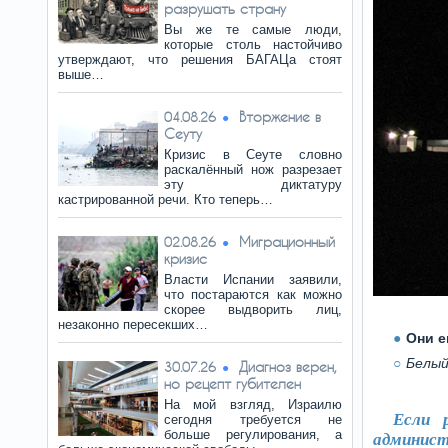
разрушать страну
Вы же те самые люди,
которые столь настойчиво
утверждают, что решения БАГАЦа стоят
выше…
Вторжение в
04.08.26
Сеуту
Кризис в Сеуте словно
раскалённый нож разрезает
эту диктатуру
кастрированной речи. Кто теперь…
Миграционный
02.08.26
кризис
Власти Испании заявили,
что постараются как можно
скорее выдворить лиц,
незаконно пересекших…
Они е
Белый
Диагноз верен,
30.07.26
но рецепт губителен
На мой взгляд, Израилю
Если 
сегодня требуется не
больше регулирования, а
админист