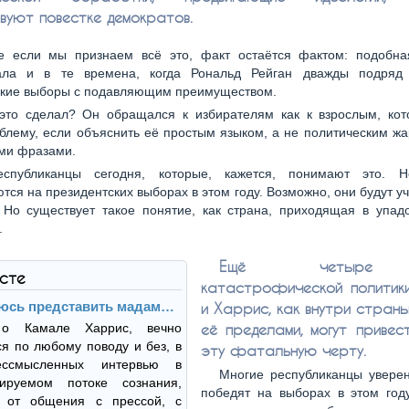
вуют повестке демократов.
е если мы признаем всё это, факт остаётся фактом: подобна
ала и в те времена, когда Рональд Рейган дважды подряд
ские выборы с подавляющим преимуществом.
это сделал? Он обращался к избирателям как к взрослым, кот
блему, если объяснить её простым языком, а не политическим ж
ми фразами.
еспубликанцы сегодня, которые, кажется, понимают это. 
тся на президентских выборах в этом году. Возможно, они будут уч
 Но существует такое понятие, как страна, приходящая в упад
.
Ещё четыре 
ксте
катастрофической политик
юсь представить мадам…
и Харрис, как внутри страны
 Камале Харрис, вечно
её пределами, могут привес
 по любому поводу и без, в
эту фатальную черту.
ессмысленных интервью в
Многие республиканцы уверен
лируемом потоке сознания,
победят на выборах в этом году
 от общения с прессой, с