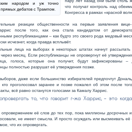
пару лет назад они были столь 
нским народом и уж точно
что получат контроль над обеим
прямых дебатов с Трампом.
Конгресса в рамках «красной вол
тельные реакции общественности на первые заявления вице-
ррис после того, как она стала кандидатом от демократо
ными республиканцами – как будто это своего рода медовый мес
ски исчезнет, когда правда всплывёт.
льные лица на выборах в некоторых штатах начнут рассылать
через месяц. Если республиканцы не опровергнут её утверждени
яца, голоса, которые она получит, будут зафиксированы –
нцы полностью разрушат её утверждения позже.
выборов, даже если большинство избирателей предпочтут Дональ
, кто проголосовал заранее и позже пожалел об этом после того
акты, всё равно останутся голосами за Камалу Харрис.
опровергать то, что говорит г-жа Харрис, – это когд
 опровержением её слов до тех пор, пока миллионы досрочных и
осовали, не имеет смысла. И просто осуждать или высмеивать её 
мое, что их опровергать.