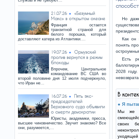
службы и не требуют…
способст
«Безумный
21.07.26
Макс» в открытом океане
Но даж
существов
Франция остается
транзитной страной для
президент
белого порошка, который
Как он 
доставляют катера из Атлантики.…
понять про
остроумны
Ормузский
19.07.26
пролив вернулся в режим
Есть р
блокады
баллотирую
Впрочем, Центральное
2028 году.
командование ВС США во
невозврата
второй половине дня 12 июля подчеркнуло,
что Иран не…
В конте
Пять экс-
16.07.26
председателей
Я пыта
Верховного суда объявили
Мы же о
о смерти демократии
смеющейся
Юристы, академики, пресса,
высшее чиновничество. Звучит знакомо? Все
своих б
они, разумеется,…
неконтро
уходящей