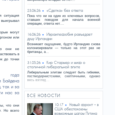
«Сделка» без ответа
23.06.26
я ситуация
Пока что ни на один из ключевых вопросов,
ставших поводом для начала военной
 выигрывал
операции, ответа нет.…
орые могут
Израилефобия разъедает
16.06.26
аргоном или
душу Ирландии
Возникает ощущение, будто Ирландию снова
колонизировали — только на этот раз не
Но они не
британцы, а…
аствовать в
ок до точки
Кир Стармер и миф о
31.05.26
столичной либеральной элите
Либеральным элитам следует быть гибкими,
года
постмодернистскими, скептичными, однако
весь взгляд…
и Байдена
, так и за
ти нас за
ВСЕ НОВОСТИ
Новый фронт – в
10:17
ы, что они
США обеспокоены
. Но всего
возможным шагом Путина