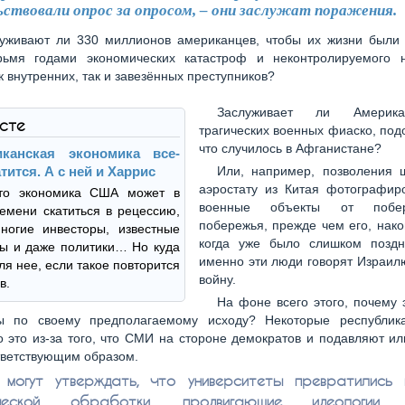
ьствовали опрос за опросом, – они заслужат поражения.
уживают ли 330 миллионов американцев, чтобы их жизни были
ьмя годами экономических катастроф и неконтролируемого 
к внутренних, так и завезённых преступников?
Заслуживает ли Америк
ксте
трагических военных фиаско, под
что случилось в Афганистане?
иканская экономика все-
тится. А с ней и Харрис
Или, например, позволения 
аэростату из Китая фотографир
то экономика США может в
военные объекты от побе
емени скатиться в рецессию,
побережья, прежде чем его, нако
ногие инвесторы, известные
когда уже было слишком позд
ы и даже политики… Но куда
именно эти люди говорят Израилю
ля нее, если такое повторится
войну.
в.
На фоне всего этого, почему
ы по своему предполагаемому исходу? Некоторые республик
то это из-за того, что СМИ на стороне демократов и подавляют и
тветствующим образом.
е могут утверждать, что университеты превратились
ической обработки, продвигающие идеологии,