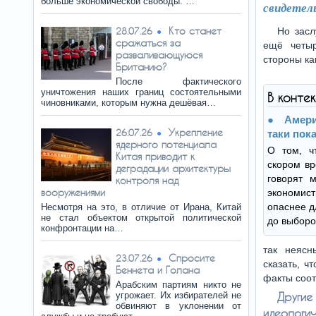
больше экономической свободы. …
свидетел
Кто станет
28.07.26
Но засл
сражаться за
ещё четыр
разваливающуюся
стороны ка
Британию?
После фактического
уничтожения наших границ состоятельными
В конте
чиновниками, которым нужна дешёвая…
Амер
Укрепление
26.07.26
таки пока
ядерного потенциала
О том, ч
Китая приводит к
скором вр
деградации архитектуры
говорят м
контроля над
вооружениями
экономист
опаснее д
Несмотря на это, в отличие от Ирана, Китай
не стал объектом открытой политической
до выборо
конфронтации на…
так неясн
Спросите
23.07.26
сказать, ч
Беннета и Голана
факты соо
Арабским партиям никто не
угрожает. Их избирателей не
Други
обвиняют в уклонении от
идеолог