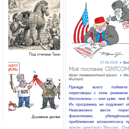
Под стенами Трои
07.08.2026
Вы
Моё послание CENTCOM
Иран: перманентный кризис
Ме
Филлипс
Прежде всего поймит
переговоры с этим режимом
бесполезны — они хуже, чем 
Их программа не подлежит о
Невозможно вести пере
фанатиками, убеждённ
Душевные друзья
приближение апокалипсиса п
землю шиитского Мессию. Они