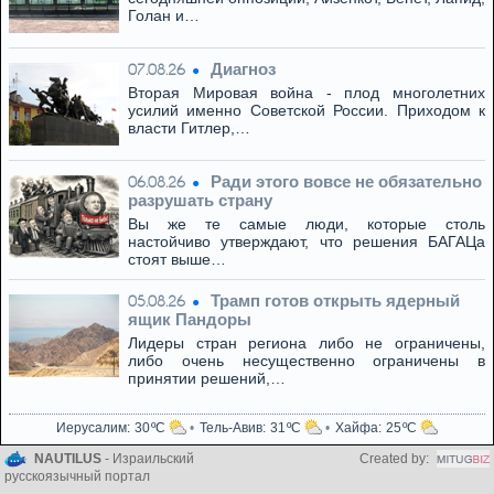
Голан и…
Диагноз
07.08.26
Вторая Мировая война - плод многолетних
усилий именно Советской России. Приходом к
власти Гитлер,…
Ради этого вовсе не обязательно
06.08.26
разрушать страну
Вы же те самые люди, которые столь
настойчиво утверждают, что решения БАГАЦа
стоят выше…
Трамп готов открыть ядерный
05.08.26
ящик Пандоры
Лидеры стран региона либо не ограничены,
либо очень несущественно ограничены в
принятии решений,…
Иерусалим
30
Тель-Авив
31
Хайфа
25
NAUTILUS
- Израильский
Created by:
русскоязычный портал