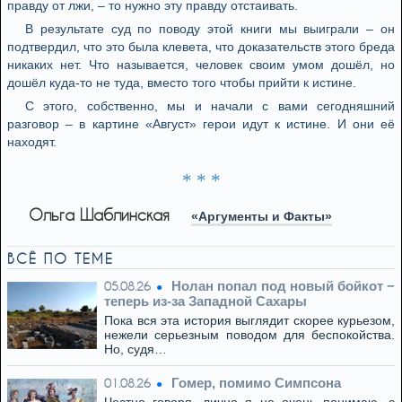
правду от лжи, – то нужно эту правду отстаивать.
В результате суд по поводу этой книги мы выиграли – он
подтвердил, что это была клевета, что доказательств этого бреда
никаких нет. Что называется, человек своим умом дошёл, но
дошёл куда-то не туда, вместо того чтобы прийти к истине.
С этого, собственно, мы и начали с вами сегодняшний
разговор – в картине «Август» герои идут к истине. И они её
находят.
* * *
Ольга Шаблинская
«Аргументы и Факты»
ВСЁ ПО ТЕМЕ
Нолан попал под новый бойкот −
05.08.26
теперь из‑за Западной Сахары
Пока вся эта история выглядит скорее курьезом,
нежели серьезным поводом для беспокойства.
Но, судя…
Гомер, помимо Симпсона
01.08.26