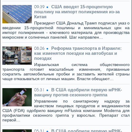
США вводят 15-процентную
09:39
пошлину на импорт поликремния из-за
Китая
Президент США Дональд Трамп подписал указ о
введении 15-процентной пошлины и минимальных цен на
импорт поликремния - ключевого материала для производства
микросхем и солнечных панелей. Шаг направлен…
Реформа транспорта в Израиле:
08:26
как изменятся поездки на автобусах и
поездах
Израильская система общественного
транспорта готовит масштабные изменения, призванные
сократить автомобильные пробки и заставить жителей страны
чаще отказываться от личных машин. Власти обещают…
В США одобрили первую мРНК-
05:31
вакцину против сезонного гриппа
Управление по санитарному надзору за
качеством пищевых продуктов и медикаментов
США (FDA) одобрило вакцину mFlusiva компании Moderna для
профилактики сезонного гриппа у взрослых. Препарат стал
первой…
В США одобрили первую мРНК-
05:31