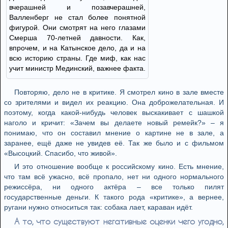
вчерашней и позавчерашней,
Валленберг не стал более понятной
фигурой. Они смотрят на него глазами
Смерша 70-летней давности. Как,
впрочем, и на Катынское дело, да и на
всю историю страны. Где миф, как нас
учит министр Мединский, важнее факта.
Повторяю, дело не в критике. Я смотрел кино в зале вместе
со зрителями и видел их реакцию. Она доброжелательная. И
поэтому, когда какой-нибудь человек выскакивает с шашкой
наголо и кричит: «Зачем вы делаете новый ремейк?» – я
понимаю, что он составил мнение о картине не в зале, а
заранее, ещё даже не увидев её. Так же было и с фильмом
«Высоцкий. Спасибо, что живой».
И это отношение вообще к российскому кино. Есть мнение,
что там всё ужасно, всё пропало, нет ни одного нормального
режиссёра, ни одного актёра – все только пилят
государственные деньги. К такого рода «критике», а вернее,
ругани нужно относиться так: собака лает, караван идёт.
А то, что существуют негативные оценки чего угодно,