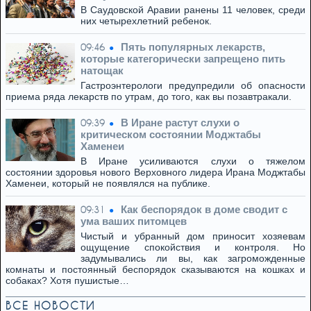
В Саудовской Аравии ранены 11 человек, среди
них четырехлетний ребенок.
Пять популярных лекарств,
09:46
которые категорически запрещено пить
натощак
Гастроэнтерологи предупредили об опасности
приема ряда лекарств по утрам, до того, как вы позавтракали.
В Иране растут слухи о
09:39
критическом состоянии Моджтабы
Хаменеи
В Иране усиливаются слухи о тяжелом
состоянии здоровья нового Верховного лидера Ирана Моджтабы
Хаменеи, который не появлялся на публике.
Как беспорядок в доме сводит с
09:31
ума ваших питомцев
Чистый и убранный дом приносит хозяевам
ощущение спокойствия и контроля. Но
задумывались ли вы, как загроможденные
комнаты и постоянный беспорядок сказываются на кошках и
собаках? Хотя пушистые…
ВСЕ НОВОСТИ