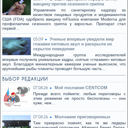
вакцину против сезонного гриппа
Управление по санитарному надзору за
качеством пищевых продуктов и медикаментов
США (FDA) одобрило вакцину mFlusiva компании Moderna для
профилактики сезонного гриппа у взрослых. Препарат стал
первой…
Ученые впервые увидели мир
05:09
глазами китовых акул и раскрыли их
скрытое поведение
Международная группа исследователей
впервые получила уникальные кадры, снятые «глазами» китовых
акул. Благодаря миниатюрным камерам ученые выяснили, что
крупнейшие рыбы планеты проводят большую часть…
ВЫБОР РЕДАКЦИИ
Моё послание CENTCOM
07.08.26
Прежде всего поймите: любые переговоры с
этим режимом не просто бесполезны — они
хуже, чем…
Молчание приговоренных
07.08.26
Там прекрасно помнят, как те же лидеры
сегодняшней оппозиции, Айзенкот, Бенет, Лапид,