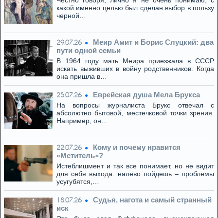
Честно говоря, лично я не очень понимаю, с
какой именно целью был сделан выбор в пользу
черной…
Меир Амит и Борис Слуцкий: два
29.07.26
пути одной семьи
В 1964 году мать Меира приезжала в СССР
искать выживших в войну родственников. Когда
она пришла в…
Eвpeйская душа Мела Брукса
25.07.26
На вопросы журналиста Брукс отвечал с
абсолютно бытовой, местечковой точки зрения.
Например, он…
Кому и почему нравится
22.07.26
«Мститель»?
Истеблишмент и так все понимает, но не видит
для себя выхода: налево пойдешь – проблемы
усугубятся,…
Cудья, нагота и самый странный
18.07.26
иск