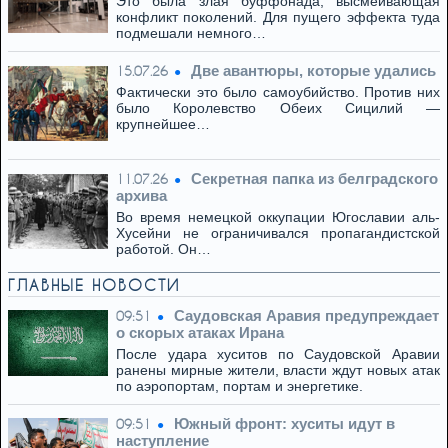
Это была злая буффонада, высмеивающая
конфликт поколений. Для пущего эффекта туда
подмешали немного…
Две авантюры, которые удались
15.07.26
Фактически это было самоубийство. Против них
было Королевство Обеих Сицилий —
крупнейшее…
Секретная папка из белградского
11.07.26
архива
Во время немецкой оккупации Югославии аль-
Хусейни не ограничивался пропагандистской
работой. Он…
ГЛАВНЫЕ НОВОСТИ
Саудовская Аравия предупреждает
09:51
о скорых атаках Ирана
После удара хуситов по Саудовской Аравии
ранены мирные жители, власти ждут новых атак
по аэропортам, портам и энергетике.
Южный фронт: хуситы идут в
09:51
наступление