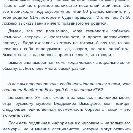
Просто сейчас огромное количество носителей этой лжи. Это
всё происходит под соусом «прочитай 50 разных мнений, и у
тебя родится 51-е, которое и будет правдой». Это не так. Из 50
ложных высказываний ничего правдивого не родится.
Думаю, всё это произошло, когда технологии побежали
немножко впереди и нрав­ственности, и просто человеческой
природы. Люди оказались к этому не готовы. А раз так, то они
начинают себя оправдывать: да, соврал, но зато заработал.
Бывает ложь, когда человек просто не знает, что говорит.
Бывает злонамеренная ложь, когда человек специально хочет
обмануть. Лжи очень много, самой разной.
А как вы отреагировали, когда прочитали книгу о том, что
ваш отец Владимир Высоцкий был агентом КГБ?
Болезненно. Уж коль скоро я занимаюсь наследием моего
отца, руковожу музеем Владимира Высоцкого, моя позиция
следующая: един­ственная возможность борьбы с тьмой – это
включить свет.
Если есть подлинная информация о человеке – не только его
мемуары, но и мнение специалистов, которые могут отличить