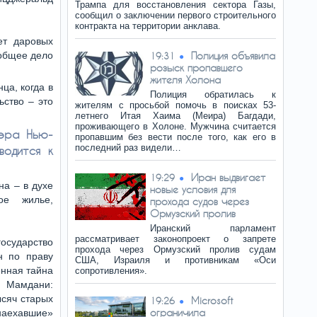
Трампа для восстановления сектора Газы,
сообщил о заключении первого строительного
контракта на территории анклава.
ет даровых
 общее дело
Полиция объявила
19:31
розыск пропавшего
жителя Холона
ца, когда в
Полиция обратилась к
ьство – это
жителям с просьбой помочь в поисках 53-
летнего Итая Хаима (Меира) Багдади,
проживающего в Холоне. Мужчина считается
мэра Нью-
пропавшим без вести после того, как его в
последний раз видели…
водится к
Иран выдвигает
19:29
на – в духе
новые условия для
ое жилье,
прохода судов через
Ормузский пролив
Иранский парламент
рассматривает законопроект о запрете
осударство
прохода через Ормузский пролив судам
н по праву
США, Израиля и противникам «Оси
енная тайна
сопротивления».
а Мамдани:
ысяч старых
Microsoft
19:26
ограничила
наехавшие»