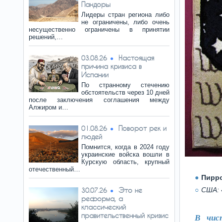
Пандоры
Лидеры стран региона либо
не ограничены, либо очень
несущественно ограничены в принятии
решений,…
Настоящая
03.08.26
причина кризиса в
Испании
По странному стечению
обстоятельств через 10 дней
после заключения соглашения между
Алжиром и…
Поворот рек и
01.08.26
людей
Помнится, когда в 2024 году
украинские войска вошли в
Курскую область, крупный
отечественный…
Пирро
Это не
США: 
30.07.26
реформа, а
классический
правительственный кризис
В чис