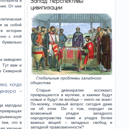
Запад: перспективы
 потеряла в
ния. От нее
цивилизации
олитическая
я за собой
 в истории
нно с этой
, буквально
ак заведомо
. Tут вам и
е Северной
Глобальные проблемы западного
общества
за, когда
Старые демократии иссякают,
цензура –
превращаются в муляжи, а какими будут
новые и будут ли вообще – никто не знает.
По-моему, главный вопрос сегодня даже
гда зародыш
не об этом. Он о том, породит ли
, превращая
возможный упадок западного
скрывающую
народоправства также и упадок более
тем, что в
важных вещей – западных свобод и
западной правозаконности?
я ее хищные