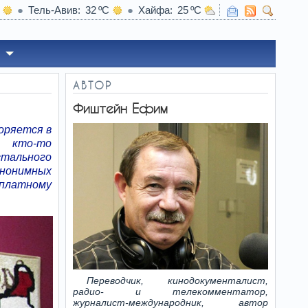
Тель-Авив
32
Хайфа
25
19:46
Реформа автобусов и поездов в Израил
АВТОР
Фиштейн Ефим
оряется в
ы кто-то
стального
анонимных
платному
Переводчик, кинодокументалист,
радио- и телекомментатор,
журналист-международник, автор