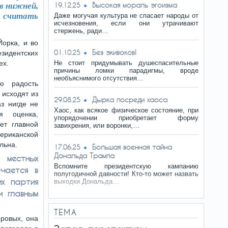
Высокая мораль эгоизма
в нижней,
19.12.25
е считать
Даже могучая культура не спасает народы от
исчезновения, если они утрачивают
стержень, ради…
орка, и во
Без экивоков!
01.10.25
зидентских
ех.
Не стоит придумывать душеспасительные
причины ломки парадигмы, вроде
необъяснимого отсутствия…
ю радость
 исходят из
Дырка посреди хаоса
29.08.25
аз нигде не
Хаос, как всякое физическое состояние, при
я оценка,
упорядочении приобретает форму
ет главной
завихрения, или воронки,…
риканской
льна.
Большая военная тайна
17.06.25
Дональда Трампа
местных
Вспомните президентскую кампанию
чается в
полугодичной давности! Кто-то может назвать
их партия
выходки Дональда…
и главным
ТЕМА
рровых, она