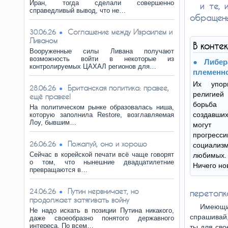
Иран, тогда сделали совершенно
и те, 
справедливый вывод, что не…
обращены
Соглашение между Израилем и
30.06.26
Ливаном
В конте
Вооруженные силы Ливана получают
возможность войти в некоторые из
Либер
контролируемых ЦАХАЛ регионов для…
племенно
Их упор
Британская политика: правее,
28.06.26
религией
ещё правее!
борьба
На политическом рынке образовалась ниша,
создавших
которую заполнила Restore, возглавляемая
Лоу, бывшим…
могут н
прогресс
Пожалуй, оно и хорошо
26.06.26
социализм
Сейчас в корейской печати всё чаще говорят
любимых
о том, что нынешние двадцатилетние
Ничего но
превращаются в…
Путин нервничает, но
24.06.26
перетолк
продолжает затягивать войну
Имеющи
Не надо искать в позиции Путина никакого,
спрашивай,
даже своеобразно понятого державного
интереса. По всем…
ты для сво