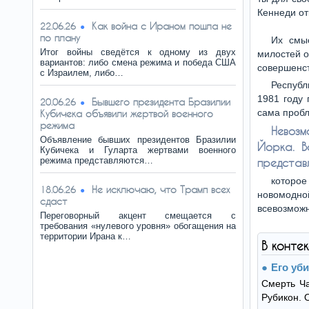
Кеннеди от
Как война с Ираном пошла не
22.06.26
по плану
Их смыс
Итог войны сведётся к одному из двух
милостей о
вариантов: либо смена режима и победа США
совершенст
с Израилем, либо…
Республ
1981 году 
Бывшего президента Бразилии
20.06.26
сама проб
Кубичека объявили жертвой военного
режима
Невозм
Объявление бывших президентов Бразилии
Йорка. В
Кубичека и Гуларта жертвами военного
режима представляются…
представ
которое
Не исключаю, что Трамп всех
18.06.26
новомодн
сдаст
всевозможн
Переговорный акцент смещается с
требования «нулевого уровня» обогащения на
территории Ирана к…
В конте
Его уб
Смерть Ча
Рубикон. 