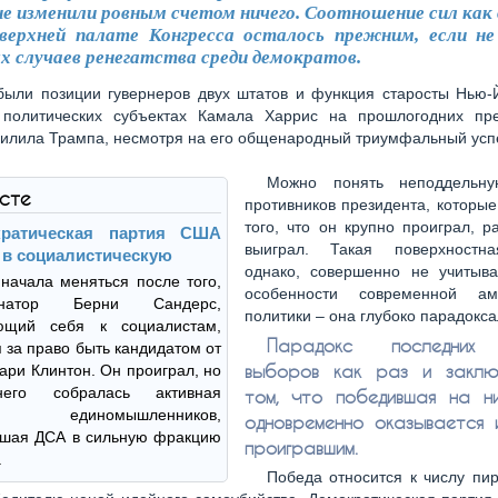
не изменили ровным счетом ничего. Соотношение сил как 
верхней палате Конгресса осталось прежним, если н
х случаев ренегатства среди демократов.
были позиции гувернеров двух штатов и функция старосты Нью-Й
 политических субъектах Камала Харрис на прошлогодних пре
илила Трампа, несмотря на его общенародный триумфальный усп
Можно понять неподдельну
ксте
противников президента, которые
того, что он крупно проиграл, р
кратическая партия США
выиграл. Такая поверхностна
 в социалистическую
однако, совершенно не учитыва
начала меняться после того,
особенности современной аме
натор Берни Сандерс,
политики – она глубоко парадокса
ющий себя к социалистам,
Парадокс последних 
 за право быть кандидатом от
выборов как раз и заклю
ари Клинтон. Он проиграл, но
него собралась активная
том, что победившая на н
а единомышленников,
одновременно оказывается 
вшая ДСА в сильную фракцию
проигравшим.
.
Победа относится к числу пи