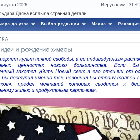
 августа 2026
Иерусалим
31
чера до утра
Выбор редакции
Медиа
Редакция
ИКА
идеи и рождение химеры
теряет культ личной свободы, а ее индивидуализм раств
ивных ценностях нового большинства. Если б
енный захотел убить Новый свет в его отличии от о
н бы поступил именно так: наводнил бы страну толпой 
ников», предел мечтаний которых сводится к бес
ьному жилью и продуктовым карточкам.