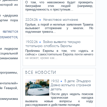
О том, что невозможно будет проверить
 которой их
биографии этих людей (например,
принадлежность к преступным…
л «дедушка
Нечестивое молчание
22.04.26
артии пора
Грубые, а порой и нелепые заявления Трампа
вызывают отторжение у многих. Но
 является
подлинная тревога…
умеется,
Война выявила текущую
19.02.26
тотальную слабость Европы
ым лидером
Проблема Европы в том, что «здесь и
 социальной
сейчас» самостоятельно Европа почти ничего
риканскими
не может, кроме как…
ВСЕ НОВОСТИ
программы,
В деле Эльдара
19:52
ечтателей»
Даяна всплыла странная
Че Геварой,
деталь
После двух недель поисков
трагическая находка
коммунизма
вызвала новые вопросы к ходу
расследования и действиям полиции.