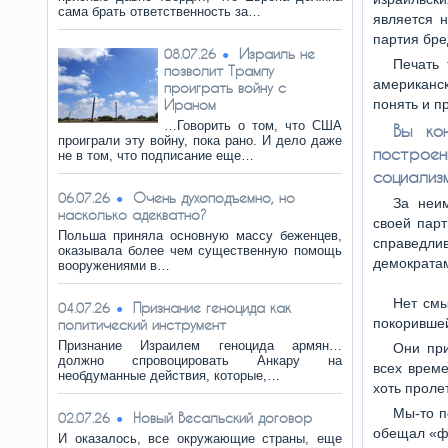
сама брать ответственность за…
является н
партия бре
Израиль не
08.07.26
Печать 
позволит Трампу
американс
проиграть войну с
Ираном
понять и п
…Говорить о том, что США
Вы ко
проиграли эту войну, пока рано. И дело даже
построе
не в том, что подписание еще…
социализ
Очень духоподъемно, но
06.07.26
За неи
насколько адекватно?
своей парт
Польша приняла основную массу беженцев,
справедли
оказывала более чем существенную помощь
демократам
вооружениями в…
Нет смы
Признание геноцида как
04.07.26
покорившей
политический инструмент
Признание Израилем геноцида армян…
Они при
должно спровоцировать Анкару на
всех време
необдуманные действия, которые,…
хоть проле
Мы-то п
Новый Весальский договор
02.07.26
обещал «фа
И оказалось, все окружающие страны, еще