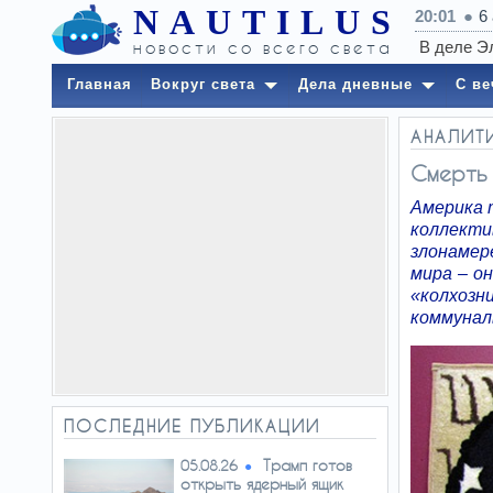
NAUTILUS
20:01
6
новости со всего света
Главная
Вокруг света
Дела дневные
С ве
АНАЛИТ
Смерть 
Америка 
коллект
злонамер
мира – о
«колхоз
коммунал
ПОСЛЕДНИЕ ПУБЛИКАЦИИ
Трамп готов
05.08.26
открыть ядерный ящик