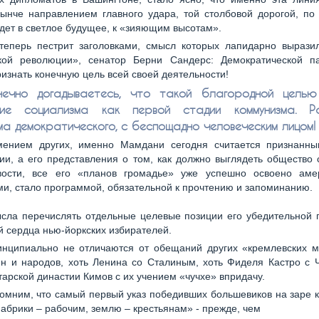
ынче направлением главного удара, той столбовой дорогой, по
дет в светлое будущее, к «зияющим высотам».
теперь пестрит заголовками, смысл которых лапидарно вырази
кой революции», сенатор Берни Сандерс: Демократической п
ризнать конечную цель всей своей деятельности!
нечно догадываетесь, что такой благородной целью
ние социализма как первой стадии коммунизма. Раз
ма демократического, с беспощадно человеческим лицом!
мением других, именно Мамдани сегодня считается признанн
ии, а его представления о том, как должно выглядеть общество
вости, все его «планов громадье» уже успешно освоено аме
и, стало программой, обязательной к прочтению и запоминанию.
сла перечислять отдельные целевые позиции его убедительной 
 сердца нью-йоркских избирателей.
нципиально не отличаются от обещаний других «кремлевских м
н и народов, хоть Ленина со Сталиным, хоть Фиделя Кастро с 
тарской династии Кимов с их учением «чучхе» впридачу.
омним, что самый первый указ победивших большевиков на заре 
брики – рабочим, землю – крестьянам» - прежде, чем