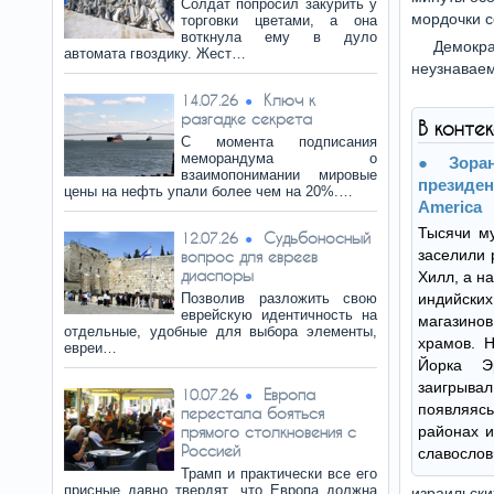
Солдат попросил закурить у
мордочки с
торговки цветами, а она
воткнула ему в дуло
Демокр
автомата гвоздику. Жест…
неузнаваем
Ключ к
14.07.26
разгадке секрета
В конте
С момента подписания
меморандума о
Зор
взаимопонимании мировые
презид
цены на нефть упали более чем на 20%.…
America
Тысячи му
Судьбоносный
12.07.26
заселили 
вопрос для евреев
диаспоры
Хилл, а н
Позволив разложить свою
индийск
еврейскую идентичность на
магазино
отдельные, удобные для выбора элементы,
храмов. 
евреи…
Йорка Э
заигрывал
Европа
10.07.26
появляяс
перестала бояться
прямого столкновения с
районах и
Россией
славослов
Трамп и практически все его
присные давно твердят, что Европа должна
израильск