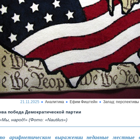
21.11.2025
Аналитика
Ефим Фиштейн
Запад: перспективы
ва победа Демократической партии
«Мы, народ!» (Фото: «Nautilus»)
то арифметическом выражении недавные местные 