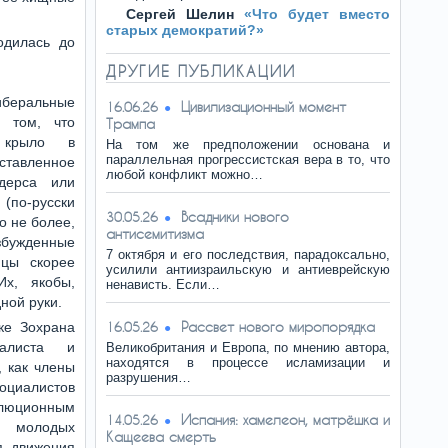
Сергей Шелин
«Что будет вместо
старых демократий?»
одилась до
ДРУГИЕ ПУБЛИКАЦИИ
ральные
Цивилизационный момент
16.06.26
 том, что
Трампа
е крыло в
На том же предположении основана и
параллельная прогрессистская вера в то, что
ставленное
любой конфликт можно…
дерса или
(по-русски
Всадники нового
30.05.26
о не более,
антисемитизма
збужденные
7 октября и его последствия, парадоксально,
йцы скорее
усилили антиизраильскую и антиеврейскую
Их, якобы,
ненависть. Если…
ной руки.
Рассвет нового миропорядка
ке Зохрана
16.05.26
иалиста и
Великобритания и Европа, по мнению автора,
находятся в процессе исламизации и
, как члены
разрушения…
циалистов
юционным
Испания: хамелеон, матрёшка и
14.05.26
а молодых
Кащеева смерть
я движения