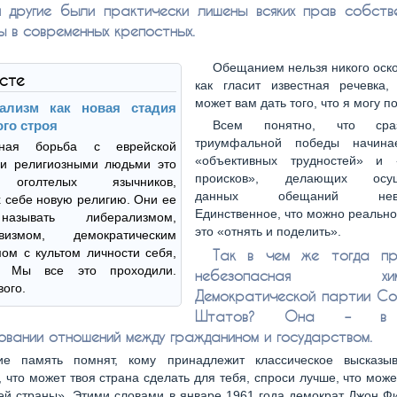
и другие были практически лишены всяких прав собств
 в современных крепостных.
Обещанием нельзя никого оско
ксте
как гласит известная речевка,
может вам дать того, что я могу 
ализм как новая стадия
го строя
Всем понятно, что сра
триумфальной победы начина
ная борьба с еврейской
«объективных трудностей» и 
 и религиозными людьми это
происков», делающих осущ
 оголтелых язычников,
данных обещаний невоз
 себе новую религию. Они ее
Единственное, что можно реально 
азывать либерализмом,
это «отнять и поделить».
ивизмом, демократическим
ом с культом личности себя,
Так в чем же тогда про
. Мы все это проходили.
небезопасная химер
вого.
Демократической партии Со
Штатов? Она – в 
овании отношений между гражданином и государством.
е память помнят, кому принадлежит классическое высказы
 что может твоя страна сделать для тебя, спроси лучше, что мож
ей страны». Этими словами в январе 1961 года демократ Джон 