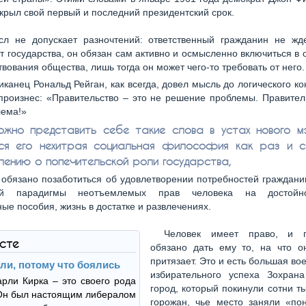
крыл свой первый и последний президентский срок.
л не допускает разночтений: ответственный гражданин не жд
т государства, он обязан сам активно и осмысленно включиться в
вования общества, лишь тогда он может чего-то требовать от него.
иканец Рональд Рейган, как всегда, довел мысль до логического кон
произнес: «Правительство – это не решение проблемы. Правител
лема!»
ожно представить себе такие слова в устах нового 
ся его нехитрая социальная философия как раз и с
лению о попечительской роли государства,
 обязано позаботиться об удовлетворении потребностей граждани
ой парадигмы неотъемлемых прав человека на достойн
ые пособия, жизнь в достатке и развлечениях.
Человек имеет право, и г
ксте
обязано дать ему то, на что о
притязает. Это и есть большая во
или, потому что боялись
избирательного успеха Зохран
рли Кирка – это своего рода
город, который покинули сотни т
Он был настоящим либералом
горожан, чье место заняли «по