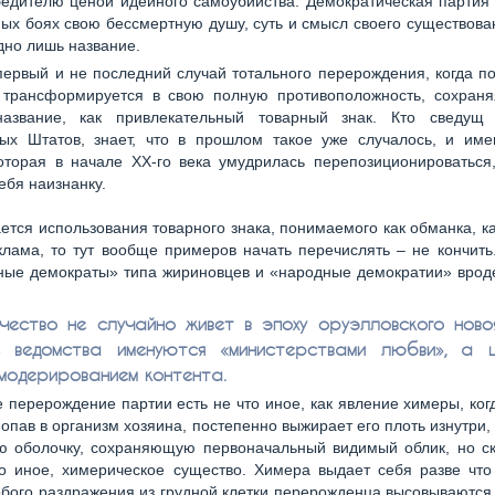
едителю ценой идейного самоубийства. Демократическая партия
ых боях свою бессмертную душу, суть и смысл своего существова
дно лишь название.
первый и не последний случай тотального перерождения, когда п
трансформируется в свою полную противоположность, сохраня
азвание, как привлекательный товарный знак. Кто сведущ
ых Штатов, знает, что в прошлом такое уже случалось, и име
оторая в начале XX-го века умудрилась перепозиционироваться
ебя наизнанку.
ается использования товарного знака, понимаемого как обманка, к
лама, то тут вообще примеров начать перечислять – не кончить
ные демократы» типа жириновцев и «народные демократии» врод
чество не случайно живет в эпоху оруэлловского новоя
 ведомства именуются «министерствами любви», а 
 модерированием контента.
 перерождение партии есть не что иное, как явление химеры, ко
попав в организм хозяина, постепенно выжирает его плоть изнутри
ую оболочку, сохраняющую первоначальный видимый облик, но 
о иное, химерическое существо. Химера выдает себя разве что 
бого раздражения из грудной клетки перерожденца высовываютс