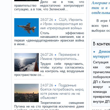
Дело не в том, что
Америке 
правительство недостаточно контролирует
так и в 
ситуацию, а в том, что Зеленский…
отдельны
США, Израиль
28.07.26
В игре 
и Иран: конфронтация во
всех трех
имя «прекращения войны»
выборах ос
Столь эффективно
начавшаяся кампания, как и
первая «двенадцатидневная» иранская война
В конте
в июне…
Демо
Перемирие в
26.07.26
мутирует
Йемене прекратилось...
Ситуация 
Трудно себе представить,
как се
чтобы хуситы согласились
на контроль над воздушным
причисля
пространством со…
поборолся
ДП с Хилл
Подданные
24.07.26
вокруг 
боятся потребовать мира,
команд
хотя режим ничего им не
преврати
объясняет
внутри ДП
Теоретически смещение
Путина не на сто процентов исключено даже