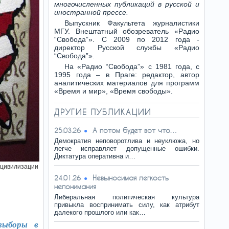
многочисленных публикаций в русской и
иностранной прессе.
Выпускник Факультета журналистики
МГУ. Внештатный обозреватель «Радио
“Свобода”». С 2009 по 2012 года -
директор Русской службы «Радио
“Свобода”».
На «Радио “Свобода”» с 1981 года, с
1995 года – в Праге: редактор, автор
аналитических материалов для программ
«Время и мир», «Время свободы».
ДРУГИЕ ПУБЛИКАЦИИ
А потом будет вот что…
25.03.26
Демократия неповоротлива и неуклюжа, но
легче исправляет допущенные ошибки.
Диктатура оперативна и…
 цивилизации
Невыносимая легкость
24.01.26
непонимания
Либеральная политическая культура
привыкла воспринимать силу, как атрибут
далекого прошлого или как…
выборы в