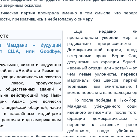
о звериным оскалом.
атическая партия проиграла именно в том смысле, что перер
ости, превратившись в небезопасную химеру.
Еще недавно либе
ксте
пропагандисты уверяли мир в
радикально прогрессистско
ан Мамдани – будущий
Демократической партии, пред
ент США, или Goodbye,
ветеранами вроде Берни Сан
девушками из фракции Squad 
сульман, сикхов и индуистов
«военный отряд» или «рота») – эт
районы «Ямайка» и Ричмонд-
чем левые уклонисты, перево
а улицах появилось множество
маргиналы без шансов, парти
их лавок, продуктовых
терпимые, чем влиятельные. 
в, общественных зданий и
можно пересчитать по пальцам од
Ныне действующий мэр Нью-
Но после победы в Нью-Йор
рик Адамс уже всячески
Мамдани, убежденного соц
 с индийской общиной, часто
идейного антисемита, после того
ь в населённых индийцами
фракции демократических со
 расточая индо-американцам
перешли к активным револ
ия.
действиям, вроде убийств
их дипломатов в Вашингтоне, стало ясно, что именно эта лини