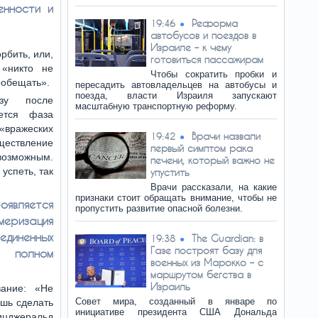
енности и
Реформа
19:46
автобусов и поездов в
Израиле – к чему
рбить, или,
готовиться пассажирам
 «никто не
Чтобы сократить пробки и
пообещать».
пересадить автовладельцев на автобусы и
поезда, власти Израиля запускают
зу после
масштабную транспортную реформу.
ется фаза
«вражеских
Врачи назвали
19:42
ествление
первый симптом рака
можным.
печени, который важно не
успеть, так
упустить
Врачи рассказали, на какие
признаки стоит обращать внимание, чтобы не
является
пропустить развитие опасной болезни.
изация
единенных
The Guardian: в
19:38
Газе построят базу для
полном
военных из Марокко – с
маршрутом бегства в
Израиль
вание: «Не
Совет мира, созданный в январе по
ешь сделать
инициативе президента США Дональда
Фицджеральд