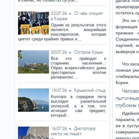
и сейчас, но только по сугубо…
далась поб
арьергардн
осталось о
О чём спорят
22.07.26
в Корее
Это не 
Одним из результатов этого
формация 
является мощнейшая
прежнее н
конспирология, которая
цветет среди крайних правых и…
Соединенн
партией, к
вывернув с
Остров Крым
20.07.26
Всё это приводит к
старению населения…
Что кас
Образ всероссийского дома
ложная рек
престарелых вполне
«либераль
релевантен:…
Кореи.
Крымский стыд
18.07.26
Челове
Коллапс в середине лета
пыточные
выглядит унизительной
глубоким
оплеухой, а в том, что
исчезает сам предмет,
Идейное
который…
паразита, 
ее в пуст
Диктатору
16.07.26
совершенн
никто не пишет
минуты осо