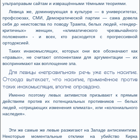
ультраправым сайтам и извращёнными тёмными теориями.
Левица же, доминирующая в культуре — в университетах,
профсоюзах, СМИ, Демократической партии — сама довела
себя до неистовства по поводу Трампа, белых людей, «гендер-
критичных» женщин, «климатического чрезвычайного
положения» - и всех, кто расходится с прогрессивной
ортодоксией.
Таких инакомыслящих, которых они все обозначают как
«правых», не считают оппонентами для аргументации — их
воспринимают как воплощение зла.
Для левицы «неправильная» речь уже есть насилие.
Отсюда вытекает, что насилие, применённое против
таких инакомыслящих, вполне оправдано.
Именно поэтому левых активистов призывают к прямым
действиям против их потенциальных противников — белых
людей, «отрицающих изменения климата», или «колониального
наследия».
Эти же самые же левые разжигают на Западе антисемитизм.
Некоторые моментальные отклики на убийство Кирка