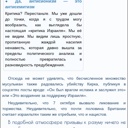
Да, антисионизм — это
антисемитизм
Критика? Перестаньте. Мы уже дошли
до точки, когда я с трудом могу
вообразить, как выглядела бы
настоящая «критика Израиля». Мы её
не видим. Мы видим лишь яростную,
пропитанную жаждой насилия
ненависть, которая давно вышла за
пределы политического анализа и
полностью превратилась в
разновидность предубеждения.
Отсюда не может удивлять, что бесчисленное множество
мусульман также радовались убийству Кирка, публикуя в
соцсетях посты вроде: «Он был врагом ислама и заслужил это»
или «Это воздаяние за поддержку Израиля».
Неудивительно, что 7 октября вызвало ликование и
торжества. Неудивительно, что почти половина Британии
считает израильтян таким же отребьем, что и нацистов.
В подобной атмосфере призывы к разуму ничего не