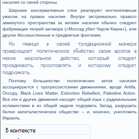
насилия со своей стороны.
Широкие консервативные слои реагируют инстинктивным
ужасом на правое насилие. Внутри экстремально правого
замкнутого пространства за актами насилия обычно следуют
фабрикации теорий заговора («Моссад убил Чарли Кирка»), или
другие бессмысленные и предвзятые фантазии.
Но левица в своей традиционной манере
превращает политическое убийство своих врагов в
некое моральное действо, который следует
праздновать, прославлять и которому следует
подражать.
Поэтому большинство политических актов насилия
ассоциируются с прогрессистскими движениями, вроде Antifa,
Occupy, Black Lives Matter, Extinction Rebellion, Palestine Action.
Все эти и другие движения находят общий язык с радикальными
исламистами в их общей задаче подорвать Запад, разрушить
белое капиталистическое общество – и, конечно, уничтожить
Израиль.
В контексте