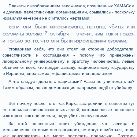
Плакаты с изображением заложников, похищенных ХАМАСом
и другими палестинскими организациями, срывались - поскольку
израильтяне-евреи не считались жертвами;
если они были изнасилованы, пытаны, убиты или
сожжены заживо 7 октября — значит, «им так и надо»,
и только за то, что они были израильскими евреями.
Уговаривая себя, что они стоят на стороне добродетели,
совестливости и сострадания - потому что привержены
либеральному универсализму и братству человечества, левые
объявляют всех, кто предан Западу, национальному государству
и Израилю, «правыми», «фашистами» и «нацистами».
А что следует делать с нацистами? Разве не уничтожать их?
Таким образом, левая демонизация напрямую ведёт к убийству.
Вот почему после того, как Кирка застрелили, в соцсетях тут
же появился список известных людей, которых левые ненавидят
и которых, как они писали, надо убить следующими.
За этой пошлостью стоит убеждение, что левица и
меньшинства, которые она защищает, не могут ошибаться, тогда
как консерваторы не могут поступать правильно. Поэтому