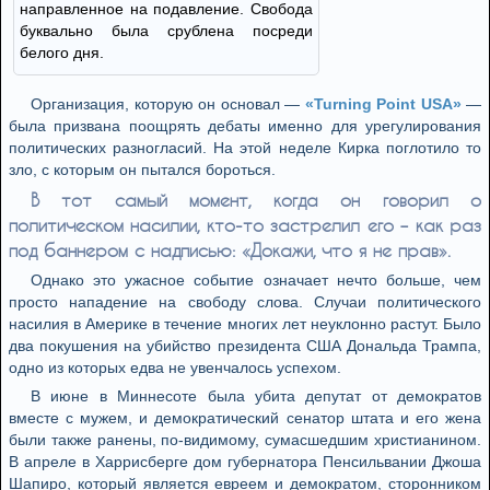
направленное на подавление. Свобода
буквально была срублена посреди
белого дня.
Организация, которую он основал —
«Turning Point USA»
—
была призвана поощрять дебаты именно для урегулирования
политических разногласий. На этой неделе Кирка поглотило то
зло, с которым он пытался бороться.
В тот самый момент, когда он говорил о
политическом насилии, кто-то застрелил его – как раз
под баннером с надписью: «Докажи, что я не прав».
Однако это ужасное событие означает нечто больше, чем
просто нападение на свободу слова. Случаи политического
насилия в Америке в течение многих лет неуклонно растут. Было
два покушения на убийство президента США Дональда Трампа,
одно из которых едва не увенчалось успехом.
В июне в Миннесоте была убита депутат от демократов
вместе с мужем, и демократический сенатор штата и его жена
были также ранены, по-видимому, сумасшедшим христианином.
В апреле в Харрисберге дом губернатора Пенсильвании Джоша
Шапиро, который является евреем и демократом, сторонником