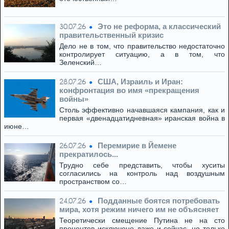
Это не реформа, а классический
30.07.26
правительственный кризис
Дело не в том, что правительство недостаточно
контролирует ситуацию, а в том, что
Зеленский…
США, Израиль и Иран:
28.07.26
конфронтация во имя «прекращения
войны»
Столь эффективно начавшаяся кампания, как и
первая «двенадцатидневная» иранская война в
июне…
Перемирие в Йемене
26.07.26
прекратилось...
Трудно себе представить, чтобы хуситы
согласились на контроль над воздушным
пространством со…
Подданные боятся потребовать
24.07.26
мира, хотя режим ничего им не объясняет
Теоретически смещение Путина не на сто
процентов исключено даже и сейчас, но только