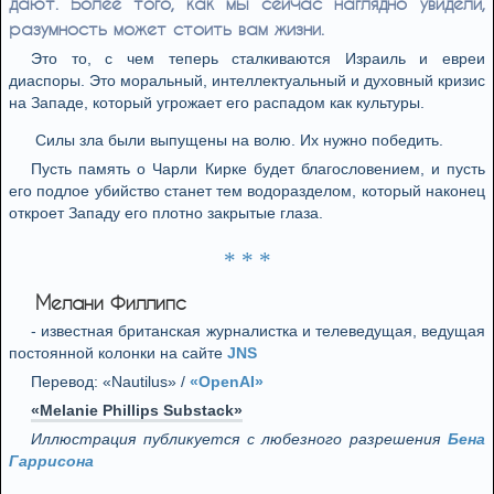
дают. Более того, как мы сейчас наглядно увидели,
разумность может стоить вам жизни.
Это то, с чем теперь сталкиваются Израиль и евреи
диаспоры. Это моральный, интеллектуальный и духовный кризис
на Западе, который угрожает его распадом как культуры.
Силы зла были выпущены на волю. Их нужно победить.
Пусть память о Чарли Кирке будет благословением, и пусть
его подлое убийство станет тем водоразделом, который наконец
откроет Западу его плотно закрытые глаза.
* * *
Мелани Филлипс
- известная британская журналистка и телеведущая, ведущая
постоянной колонки на сайте
JNS
Перевод: «Nautilus» /
«OpenAI»
«Melanie Phillips Substack»
Иллюстрация публикуется с любезного разрешения
Бена
Гаррисона