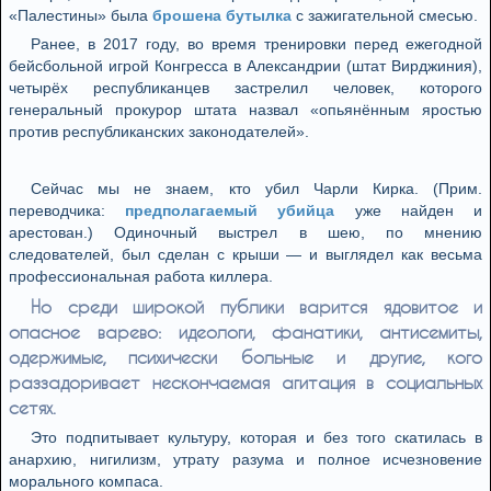
«Палестины» была
брошена бутылка
с зажигательной смесью.
Ранее, в 2017 году, во время тренировки перед ежегодной
бейсбольной игрой Конгресса в Александрии (штат Вирджиния),
четырёх республиканцев застрелил человек, которого
генеральный прокурор штата назвал «опьянённым яростью
против республиканских законодателей».
Сейчас мы не знаем, кто убил Чарли Кирка. (Прим.
переводчика:
предполагаемый убийца
уже найден и
арестован.) Одиночный выстрел в шею, по мнению
следователей, был сделан с крыши — и выглядел как весьма
профессиональная работа киллера.
Но среди широкой публики варится ядовитое и
опасное варево: идеологи, фанатики, антисемиты,
одержимые, психически больные и другие, кого
раззадоривает нескончаемая агитация в социальных
сетях.
Это подпитывает культуру, которая и без того скатилась в
анархию, нигилизм, утрату разума и полное исчезновение
морального компаса.