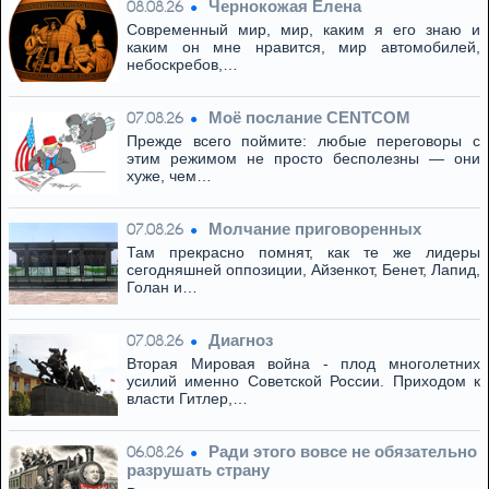
Чернокожая Елена
08.08.26
Современный мир, мир, каким я его знаю и
каким он мне нравится, мир автомобилей,
небоскребов,…
Моё послание CENTCOM
07.08.26
Прежде всего поймите: любые переговоры с
этим режимом не просто бесполезны — они
хуже, чем…
Молчание приговоренных
07.08.26
Там прекрасно помнят, как те же лидеры
сегодняшней оппозиции, Айзенкот, Бенет, Лапид,
Голан и…
Диагноз
07.08.26
Вторая Мировая война - плод многолетних
усилий именно Советской России. Приходом к
власти Гитлер,…
Ради этого вовсе не обязательно
06.08.26
разрушать страну