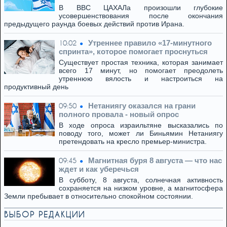
В ВВС ЦАХАЛа произошли глубокие
усовершенствования после окончания
предыдущего раунда боевых действий против Ирана.
Утреннее правило «17-минутного
10:02
спринта», которое помогает проснуться
Существует простая техника, которая занимает
всего 17 минут, но помогает преодолеть
утреннюю вялость и настроиться на
продуктивный день
Нетаниягу оказался на грани
09:50
полного провала - новый опрос
В ходе опроса израильтяне высказались по
поводу того, может ли Биньямин Нетаниягу
претендовать на кресло премьер-министра.
Магнитная буря 8 августа — что нас
09:45
ждет и как уберечься
В субботу, 8 августа, солнечная активность
сохраняется на низком уровне, а магнитосфера
Земли пребывает в относительно спокойном состоянии.
ВЫБОР РЕДАКЦИИ