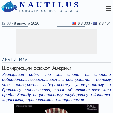
NAUTILUS
☰
новости со всего света
11:52
Что обязательно нужно есть при варикозной болез
12:03
8 августа 2026
$ 3.003
€ 3.464
АНАЛИТИКА
Шокирующий раскол Америки
Уговаривая себя, что они стоят на стороне
добродетели, совестливости и сострадания - потому
что привержены либеральному универсализму и
братству человечества, левые объявляют всех, кто
предан Западу, национальному государству и Израилю,
«правыми», «фашистами» и «нацистами».