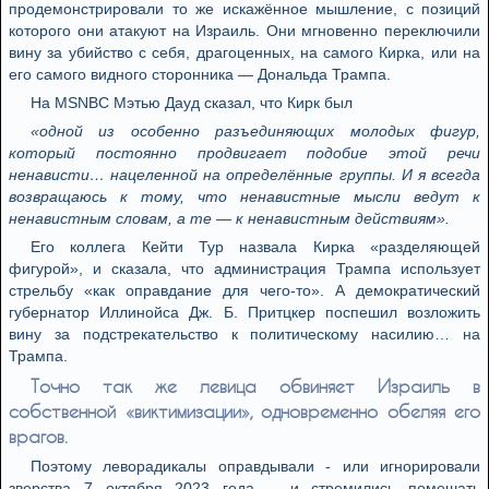
продемонстрировали то же искажённое мышление, с позиций
которого они атакуют на Израиль. Они мгновенно переключили
вину за убийство с себя, драгоценных, на самого Кирка, или на
его самого видного сторонника — Дональда Трампа.
На MSNBC Мэтью Дауд сказал, что Кирк был
«одной из особенно разъединяющих молодых фигур,
который постоянно продвигает подобие этой речи
ненависти… нацеленной на определённые группы. И я всегда
возвращаюсь к тому, что ненавистные мысли ведут к
ненавистным словам, а те — к ненавистным действиям».
Его коллега Кейти Тур назвала Кирка «разделяющей
фигурой», и сказала, что администрация Трампа использует
стрельбу «как оправдание для чего-то». А демократический
губернатор Иллинойса Дж. Б. Притцкер поспешил возложить
вину за подстрекательство к политическому насилию… на
Трампа.
Точно так же левица обвиняет Израиль в
собственной «виктимизации», одновременно обеляя его
врагов.
Поэтому леворадикалы оправдывали - или игнорировали
зверства 7 октября 2023 года, - и стремились помешать