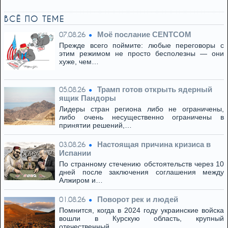
ВСЁ ПО ТЕМЕ
Моё послание CENTCOM
07.08.26
Прежде всего поймите: любые переговоры с
этим режимом не просто бесполезны — они
хуже, чем…
Трамп готов открыть ядерный
05.08.26
ящик Пандоры
Лидеры стран региона либо не ограничены,
либо очень несущественно ограничены в
принятии решений,…
Настоящая причина кризиса в
03.08.26
Испании
По странному стечению обстоятельств через 10
дней после заключения соглашения между
Алжиром и…
Поворот рек и людей
01.08.26
Помнится, когда в 2024 году украинские войска
вошли в Курскую область, крупный
отечественный…