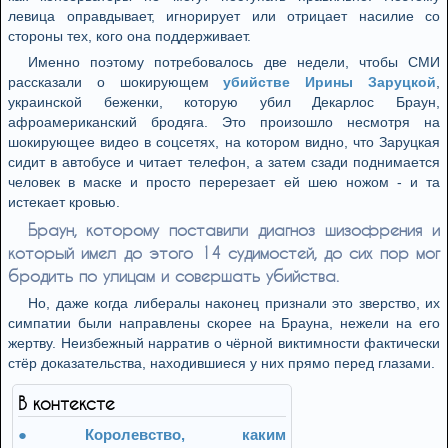
левица оправдывает, игнорирует или отрицает насилие со
стороны тех, кого она поддерживает.
Именно поэтому потребовалось две недели, чтобы СМИ
рассказали о шокирующем
убийстве Ирины Заруцкой
,
украинской беженки, которую убил Декарлос Браун,
афроамериканский бродяга. Это произошло несмотря на
шокирующее видео в соцсетях, на котором видно, что Заруцкая
сидит в автобусе и читает телефон, а затем сзади поднимается
человек в маске и просто перерезает ей шею ножом - и та
истекает кровью.
Браун, которому поставили диагноз шизофрения и
который имел до этого 14 судимостей, до сих пор мог
бродить по улицам и совершать убийства.
Но, даже когда либералы наконец признали это зверство, их
симпатии были направлены скорее на Брауна, нежели на его
жертву. Неизбежный нарратив о чёрной виктимности фактически
стёр доказательства, находившиеся у них прямо перед глазами.
В контексте
Королевство, каким