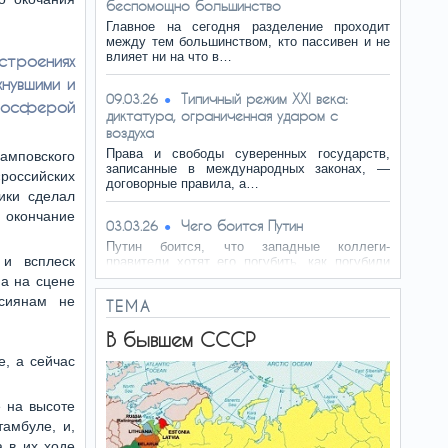
беспомощно большинство
Главное на сегодня разделение проходит
между тем большинством, кто пассивен и не
влияет ни на что в…
оениях
хнувшими и
Типичный режим XXI века:
09.03.26
тмосферой
диктатура, ограниченная ударом с
воздуха
Права и свободы суверенных государств,
рамповского
записанные в международных законах, —
«российских
договорные правила, а…
ики сделал
 окончание
Чего боится Путин
03.03.26
Путин боится, что западные коллеги-
 и всплеск
правители хотят его погубить, как погубили
Каддафи. И спасает…
па на сцене
ссиянам не
ТЕМА
В бывшем СССР
е, а сейчас
е на высоте
амбуле, и,
а в их ходе