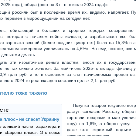
 2025 года), обида (рост на 3 п. п. с июля 2024 года)».
щий россиян быт в последнее время их, видимо, напрягает. Пу
х перемен в мироощущении на сегодня нет.
ель, обитающий в больших и средних городах, совершенно
цы, которая с началом войны исчезла, и зарабатывает все бол
я зарплата весной (более поздних цифр нет) была на 15,3% вы
 реальном измерении увеличилась на 4,6%». Но ему, похоже, все 
и деньгами делать.
ать эти избыточные деньги властям, внося их в государствен
е не так сильно хочется. За май–июнь 2025-го вклады физлиц 
0,9 трлн руб, и то в основном за счет начисляемых процентов
шлого 2024-го рост вкладов составил целых 2,1 трлн руб.
телю тоже тяжело
Покупки товаров текущего пот
ксте
растут: согласно Росстату, оборо
торговли товарами в мае увелич
а плюс» не спасет Украину
году) на 1,8%, а оборот услуг 
е иллюзий насчет характера и
даже этот скромный подъем 
и «Европы плюс». Это вовсе
казенных подтасовок.