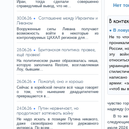
Иран, тогда сделали совершенно
Нет то
справедливый вывод, что не…
Соглашение между Израилем и
30.06.26
В конте
Ливаном
Вооруженные силы Ливана получают
В лову
возможность войти в некоторые из
Не то чт
контролируемых ЦАХАЛ регионов для…
проникал
России, н
Британская политика: правее,
28.06.26
эту вой
ещё правее!
относит
На политическом рынке образовалась ниша,
которую заполнила Restore, возглавляемая
украин
Лоу, бывшим…
стилисти
написано
Пожалуй, оно и хорошо
26.06.26
армии: «з
Сейчас в корейской печати всё чаще говорят
«чтоб вы 
о том, что нынешние двадцатилетние
превращаются в…
чувство го
Путин нервничает, но
24.06.26
надежду (сн
продолжает затягивать войну
В то же
Не надо искать в позиции Путина никакого,
следующие ч
даже своеобразно понятого державного
июля 2024 г
интереса. По всем…