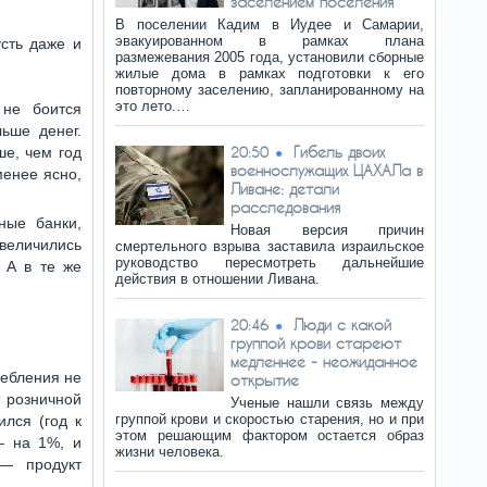
заселением поселения
В поселении Кадим в Иудее и Самарии,
эвакуированном в рамках плана
сть даже и
размежевания 2005 года, установили сборные
жилые дома в рамках подготовки к его
повторному заселению, запланированному на
это лето.…
 не боится
ьше денег.
Гибель двоих
ше, чем год
20:50
военнослужащих ЦАХАЛа в
менее ясно,
Ливане: детали
расследования
ные банки,
Новая версия причин
увеличились
смертельного взрыва заставила израильское
руководство пересмотреть дальнейшие
. А в те же
действия в отношении Ливана.
Люди с какой
20:46
группой крови стареют
медленнее - неожиданное
ребления не
открытие
т розничной
Ученые нашли связь между
группой крови и скоростью старения, но и при
ился (год к
этом решающим фактором остается образ
— на 1%, и
жизни человека.
— продукт