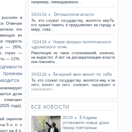
например, ликвидировали…
Энтомология власти
28.04.26
 россиян в
Те, кто служат государству, молятся емуТе,
ся. Отвечая
кто хранит память и предъявляет ее городу и
метили, что
миру, тоже…
ужающих их
а: гордость
Новая форма политического
10.04.26
«дружеского огня»
да — 26%,
%, страх —
Революция из таких столкновений, конечно,
не вырастет. А вот на десакрализацию власти
сть — 12%.
они повлиять…
одливости
режнем
Вечерний звон звонит по тебе
29.03.26
иходится.
Те, кто служат государству, молятся ему и за
него, воюют за него, унижают, надзирают и
резюмирует
наказывают…
аются доли
 отмечает
2025 года),
ВСЕ НОВОСТИ
В Кадиме
20:59
дей окрепли
установили новые дома
на 5 п. п. с
перед повторным
рост на 4 п.