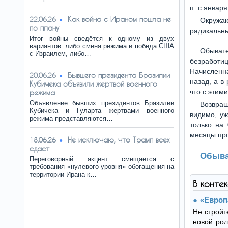
п. с января
Как война с Ираном пошла не
22.06.26
Окружаю
по плану
радикальны
Итог войны сведётся к одному из двух
вариантов: либо смена режима и победа США
Обыват
с Израилем, либо…
безработи
Начисленна
Бывшего президента Бразилии
20.06.26
назад, а в
Кубичека объявили жертвой военного
что с этим
режима
Объявление бывших президентов Бразилии
Возвращ
Кубичека и Гуларта жертвами военного
видимо, уж
режима представляются…
только на 
месяцы про
Не исключаю, что Трамп всех
18.06.26
сдаст
Обыва
Переговорный акцент смещается с
требования «нулевого уровня» обогащения на
территории Ирана к…
В конте
«Европ
Не стройт
новой рол