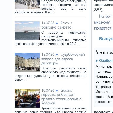
Солдат попросил закурить у
«стремилас
торговки цветами, а она
воткнула ему в дуло
22%).
автомата гвоздику. Жест…
Но вот
мирному
Ключ к
14.07.26
разгадке секрета
придется
С момента подписания
меморандума о
Выпук
взаимопонимании мировые
цены на нефть упали более чем на 20%.…
В конте
Судьбоносный
12.07.26
вопрос для евреев
Озабоч
диаспоры
Мило так
Позволив разложить свою
на тех,
еврейскую идентичность на
отдельные, удобные для выбора элементы,
Например 
евреи…
вот «друг
«страны»,
Европа
10.07.26
Израильт
перестала бояться
может. А 
прямого столкновения с
- опять же
Россией
Трамп и практически все его
полагают,
присные давно твердят, что Европа должна