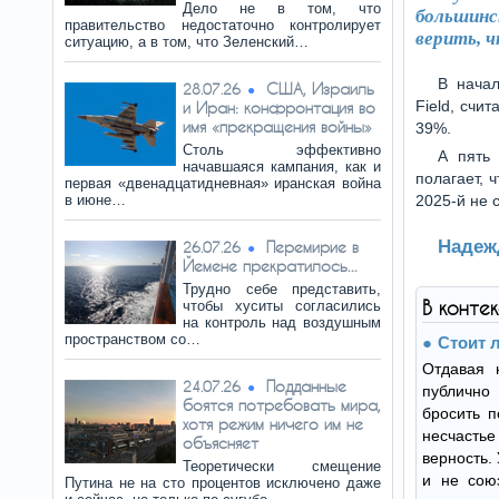
Дело не в том, что
большинс
правительство недостаточно контролирует
верить, ч
ситуацию, а в том, что Зеленский…
В начал
США, Израиль
28.07.26
Field, счи
и Иран: конфронтация во
имя «прекращения войны»
39%.
Столь эффективно
А пять 
начавшаяся кампания, как и
полагает, 
первая «двенадцатидневная» иранская война
в июне…
2025-й не 
Надеж
Перемирие в
26.07.26
Йемене прекратилось...
Трудно себе представить,
В конте
чтобы хуситы согласились
на контроль над воздушным
пространством со…
Стоит 
Отдавая 
Подданные
24.07.26
публично 
боятся потребовать мира,
бросить п
хотя режим ничего им не
несчасть
объясняет
верность. 
Теоретически смещение
и не сою
Путина не на сто процентов исключено даже