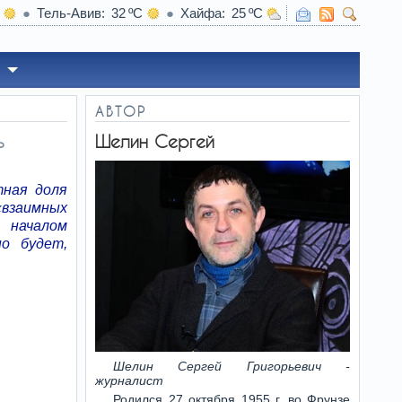
Тель-Авив
32
Хайфа
25
20:46
Люди с какой группой крови стареют медлен
АВТОР
ь
Шелин Сергей
тная доля
взаимных
 началом
но будет,
Шелин Сергей Григорьевич -
журналист
Родился 27 октября 1955 г. во Фрунзе