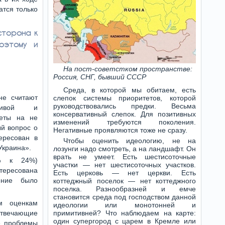
атся только
сторона к
оэтому и
На пост-советстком пространстве:
Россия, СНГ, бывший СССР
Среда, в которой мы обитаем, есть
не считают
слепок системы приоритетов, которой
руководствовались предки. Весьма
бивой и
консервативный слепок. Для позитивных
веты на не
изменений требуются поколения.
й вопрос о
Негативные проявляются тоже не сразу.
ересован в
Чтобы оценить идеологию, не на
Украина».
лозунги надо смотреть, а на ландшафт. Он
врать не умеет. Есть шестисоточные
0% к 24%)
участки — нет шестисоточных участков.
ересована
Есть церковь — нет церкви. Есть
ение было
коттеджный поселок — нет коттеджного
поселка. Разнообразней и емче
становится среда под господством данной
м оценкам
идеологии или монотонней и
отвечающие
примитивней? Что наблюдаем на карте:
один супергород с царем в Кремле или
е проблемы