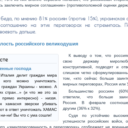
ь заключить мирное соглашение» (противоположной оценки держ
 беда, по мнению 81% россиян (против 15%), украинская 
 соглашению на этих переговорах не стремилась. П
 воевать дальше.
лость российского великодушия
К выводу о том, что россия
ксте
свою державу миролю
конструктивной, подводят и от
енные господа
слишком четко сформулированны
 Италия делит граждан мира
том, «кто сейчас больше заинт
 кого можно уничтожать.
мирных переговорах, Россия или 
граждан Украины - можно. А
Большинство россиян (6
их стран...» (и что же это за
ответили, что больше заинт
 прямо интересно) - низзя.
Россия. В феврале соотнош
ян хамасня зверски убивать
другим (36% к 32%).
вот в ответ уничтожать ХАМАС
 ни-ни! Вы что с ума сошли!
Судя по устойчиво высоки
успешности российских войск, 
 что «заинтересованность в переговорах» отображает не военны