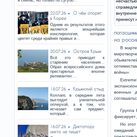
и сейчас, но только по сугубо…
несчаст
справе
О чём спорят
22.07.26
внутрен
в Корее
принесут 
Одним из результатов этого
является мощнейшая
погасшим
конспирология, которая
цветет среди крайних правых и…
на россий
В марте
Остров Крым
20.07.26
миротворче
Всё это приводит к
обывателе
старению населения…
оптимиста
Образ всероссийского дома
престарелых вполне
войны».
релевантен:…
Extrem
экспансион
Крымский стыд
18.07.26
военных д
Коллапс в середине лета
соглашатьс
выглядит унизительной
оплеухой, а в том, что
исчезает сам предмет,
Группа 
который…
фиксирует 
Но этот
Диктатору
16.07.26
ожиданий.
никто не пишет
представьт