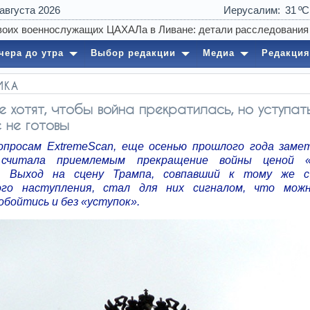
 августа 2026
Иерусалим
31
чера до утра
Выбор редакции
Медиа
Редакция
ИКА
е хотят, чтобы война прекратилась, но уступат
 не готовы
опросам ExtremeScan, еще осенью прошлого года заме
 считала приемлемым прекращение войны ценой «
». Выход на сцену Трампа, совпавший к тому же с
ого наступления, стал для них сигналом, что мож
обойтись и без «уступок».