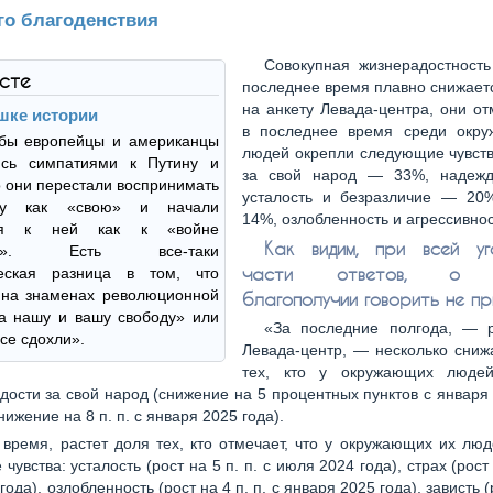
го благоденствия
Совокупная жизнерадостность
ксте
последнее время плавно снижает
на анкету Левада-центра, они от
шке истории
в последнее время среди окр
обы европейцы и американцы
людей окрепли следующие чувств
ись симпатиями к Путину и
за свой народ — 33%, надеж
о они перестали воспринимать
усталость и безразличие — 20
ну как «свою» и начали
14%, озлобленность и агрессивно
ься к ней как к «войне
Как видим, при всей уг
цев». Есть все-таки
части ответов, о п
ческая разница в том, что
 на знаменах революционной
благополучии говорить не пр
а нашу и вашу свободу» или
«За последние полгода, — 
все сдохли».
Левада-центр, — несколько сниж
тех, кто у окружающих людей
рдости за свой народ (снижение на 5 процентных пунктов с января 
ижение на 8 п. п. с января 2025 года).
 время, растет доля тех, кто отмечает, что у окружающих их лю
увства: усталость (рост на 5 п. п. с июля 2024 года), страх (рост 
ода), озлобленность (рост на 4 п. п. с января 2025 года), зависть (