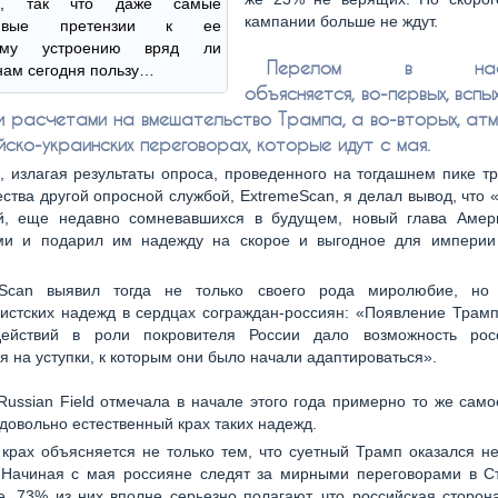
ью, так что даже самые
кампании больше не ждут.
дливые претензии к ее
нему устроению вряд ли
Перелом в настр
нам сегодня пользу…
объясняется, во-первых, вспы
и расчетами на вмешательство Трампа, а во-вторых, а
ско-украинских переговорах, которые идут с мая.
, излагая результаты опроса, проведенного на тогдашнем пике т
ства другой опросной службой, ExtremeScan, я делал вывод, что 
й, еще недавно сомневавшихся в будущем, новый глава Амер
ми и подарил им надежду на скорое и выгодное для империи
eScan выявил тогда не только своего рода миролюбие, но
истских надежд в сердцах сограждан-россиян: «Появление Трам
ействий в роли покровителя России дало возможность ро
я на уступки, к которым они было начали адаптироваться».
Russian Field отмечала в начале этого года примерно то же само
довольно естественный крах таких надежд.
 крах объясняется не только тем, что суетный Трамп оказался н
 Начиная с мая россияне следят за мирными переговорами в Ст
е, 73% из них вполне серьезно полагают, что российская сторон