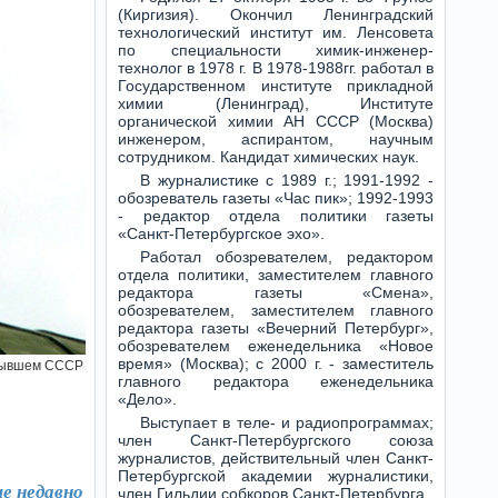
(Киргизия). Окончил Ленинградский
технологический институт им. Ленсовета
по специальности химик-инженер-
технолог в 1978 г. В 1978-1988гг. работал в
Государственном институте прикладной
химии (Ленинград), Институте
органической химии АН СССР (Москва)
инженером, аспирантом, научным
сотрудником. Кандидат химических наук.
В журналистике с 1989 г.; 1991-1992 -
обозреватель газеты «Час пик»; 1992-1993
- редактор отдела политики газеты
«Санкт-Петербургское эхо».
Работал обозревателем, редактором
отдела политики, заместителем главного
редактора газеты «Смена»,
обозревателем, заместителем главного
редактора газеты «Вечерний Петербург»,
обозревателем еженедельника «Новое
время» (Москва); с 2000 г. - заместитель
бывшем СССР
главного редактора еженедельника
«Дело».
Выступает в теле- и радиопрограммах;
член Санкт-Петербургского союза
журналистов, действительный член Санкт-
Петербургской академии журналистики,
е недавно
член Гильдии собкоров Санкт-Петербурга.