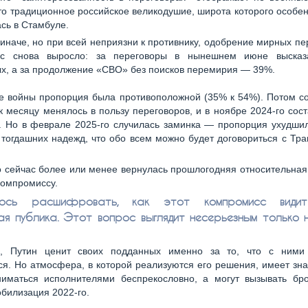
то традиционное российское великодушие, широта которого особе
сь в Стамбуле.
 иначе, но при всей неприязни к противнику, одобрение мирных пе
ас снова выросло: за переговоры в нынешнем июне высказ
х, а за продолжение «СВО» без поисков перемирия — 39%.
е войны пропорция была противоположной (35% к 54%). Потом с
к месяцу менялось в пользу переговоров, и в ноябре 2024-го сос
. Но в феврале 2025-го случилась заминка — пропорция ухудшил
 тогдашних надежд, что обо всем можно будет договориться с Т
о сейчас более или менее вернулась прошлогодняя относительная
компромиссу.
ось расшифровать, как этот компромисс види
ая публика. Этот вопрос выглядит несерьезным только 
о, Путин ценит своих подданных именно за то, что с ним
ся. Но атмосфера, в которой реализуются его решения, имеет зн
ниматься исполнителями беспрекословно, а могут вызывать бро
билизация 2022-го.