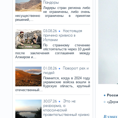
Пандоры
Лидеры стран региона либо
не ограничены, либо очень
несущественно ограничены в принятии
решений,…
Настоящая
03.08.26
причина кризиса в
Испании
По странному стечению
обстоятельств через 10 дней
после заключения соглашения между
Алжиром и…
Поворот рек и
01.08.26
людей
Помнится, когда в 2024 году
украинские войска вошли в
Курскую область, крупный
отечественный…
Росси
Это не
30.07.26
«Держ
реформа, а
классический
правительственный кризис
В умах