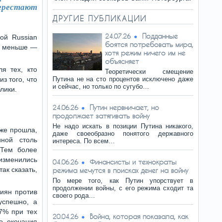
перестают
.
ДРУГИЕ ПУБЛИКАЦИИ
Подданные
24.07.26
ой Russian
боятся потребовать мира,
ло меньше —
хотя режим ничего им не
объясняет
я тех, кто
Теоретически смещение
з того, что
Путина не на сто процентов исключено даже
и сейчас, но только по сугубо…
лики.
Путин нервничает, но
24.06.26
продолжает затягивать войну
Не надо искать в позиции Путина никакого,
уже прошла,
даже своеобразно понятого державного
ной столь
интереса. По всем…
 Тем более
изменились
Финансисты и технократы
04.06.26
так сказать,
режима мечутся в поисках денег на войну
По мере того, как Путин упорствует в
продолжении войны, с его режима сходит та
иян против
своего рода…
успешно, а
7% при тех
Война, которая показала, как
20.04.26
о окочания