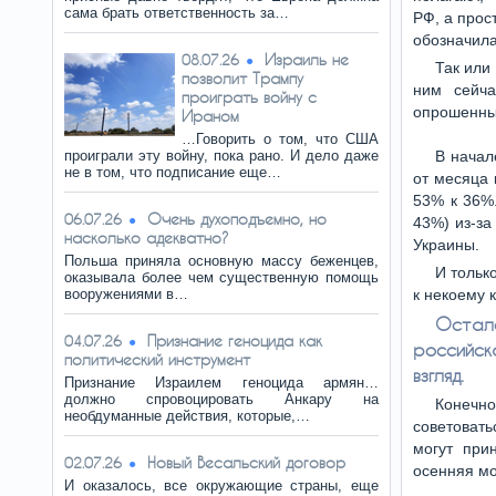
сама брать ответственность за…
РФ, а прос
обозначила
Израиль не
08.07.26
Так или
позволит Трампу
ним сейч
проиграть войну с
опрошенны
Ираном
…Говорить о том, что США
проиграли эту войну, пока рано. И дело даже
В начал
не в том, что подписание еще…
от месяца 
53% к 36%
Очень духоподъемно, но
06.07.26
43%) из-за
насколько адекватно?
Украины.
Польша приняла основную массу беженцев,
И тольк
оказывала более чем существенную помощь
вооружениями в…
к некоему 
Остал
Признание геноцида как
04.07.26
российск
политический инструмент
взгляд.
Признание Израилем геноцида армян…
должно спровоцировать Анкару на
Конечн
необдуманные действия, которые,…
советовать
могут при
Новый Весальский договор
02.07.26
осенняя мо
И оказалось, все окружающие страны, еще