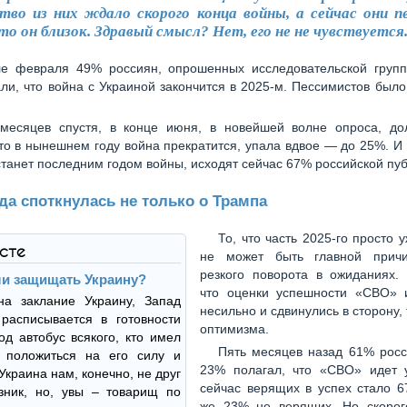
тво из них ждало скорого конца войны, а сейчас они 
то он близок. Здравый смысл? Нет, его не не чувствуется
е февраля 49% россиян, опрошенных исследовательской групп
тали, что война с Украиной закончится в 2025-м. Пессимистов бы
месяцев спустя, в конце июня, в новейшей волне опроса, дол
что в нынешнем году война прекратится, упала вдвое — до 25%. И и
станет последним годом войны, исходят сейчас 67% российской пуб
да споткнулась не только о Трампа
То, что часть 2025-го просто 
ксте
не может быть главной причи
резкого поворота в ожиданиях.
ли защищать Украину?
что оценки успешности «СВО» 
на заклание Украину, Запад
несильно и сдвинулись в сторону, 
расписывается в готовности
оптимизма.
од автобус всякого, кто имел
Пять месяцев назад 61% росс
е положиться на его силу и
23% полагал, что «СВО» идет 
Украина нам, конечно, не друг
сейчас верящих в успех стало 6
зник, но, увы – товарищ по
же 23% не верящих. Но скорог