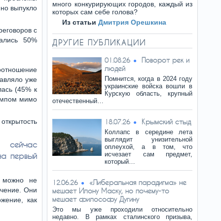
много конкурирующих городов, каждый из
нно выпукло
которых сам себе голова?
Из статьи
Дмитрия Орешкина
реговоров с
ались 50%
ДРУГИЕ ПУБЛИКАЦИИ
Поворот рек и
01.08.26
людей
оотношение
Помнится, когда в 2024 году
тавляло уже
украинские войска вошли в
ась (45% к
Курскую область, крупный
рампом мимо
отечественный…
 открытость
Крымский стыд
18.07.26
Коллапс в середине лета
выглядит унизительной
т сейчас
оплеухой, а в том, что
исчезает сам предмет,
на первый
который…
и можно не
«Либеральная парадигма» не
12.06.26
ачение. Они
мешает Илону Маску, но почему-то
мешает философу Дугину
жение, как
Это мы уже проходили относительно
недавно. В рамках сталинского призыва,