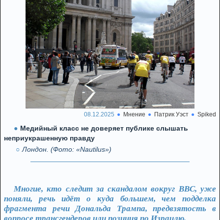
08.12.2025
Мнение
Патрик Уэст
Spiked
Медийный класс не доверяет публике слышать
неприукрашенную правду
Лондон. (Фото: «Nautilus»)
Многие, кто следит за скандалом вокруг BBC, уже
поняли, речь идёт о куда большем, чем подделка
фрагмента речи Дональда Трампа, предвзятость в
вопросе трансгендеров или позиция по Израилю.