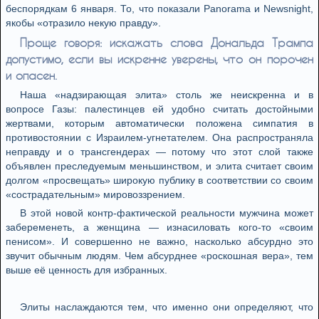
беспорядкам 6 января. То, что показали Panorama и Newsnight,
якобы «отразило некую правду».
Проще говоря: искажать слова Дональда Трампа
допустимо, если вы искренне уверены, что он порочен
и опасен.
Наша «надзирающая элита» столь же неискренна и в
вопросе Газы: палестинцев ей удобно считать достойными
жертвами, которым автоматически положена симпатия в
противостоянии с Израилем-угнетателем. Она распространяла
неправду и о трансгендерах — потому что этот слой также
объявлен преследуемым меньшинством, и элита считает своим
долгом «просвещать» широкую публику в соответствии со своим
«сострадательным» мировоззрением.
В этой новой контр-фактической реальности мужчина может
забеременеть, а женщина — изнасиловать кого-то «своим
пенисом». И совершенно не важно, насколько абсурдно это
звучит обычным людям. Чем абсурднее «роскошная вера», тем
выше её ценность для избранных.
Элиты наслаждаются тем, что именно они определяют, что