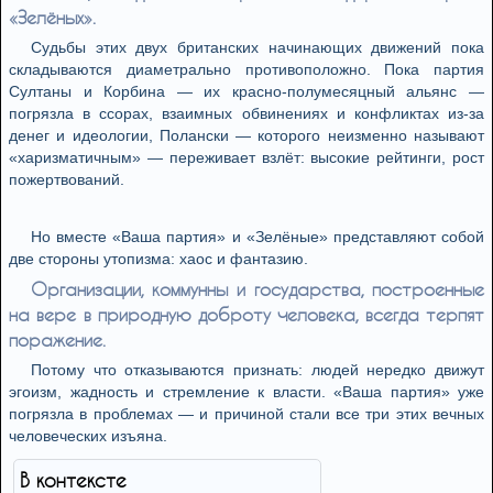
«Зелёных».
Судьбы этих двух британских начинающих движений пока
складываются диаметрально противоположно. Пока партия
Султаны и Корбина — их красно-полумесяцный альянс —
погрязла в ссорах, взаимных обвинениях и конфликтах из-за
денег и идеологии, Полански — которого неизменно называют
«харизматичным» — переживает взлёт: высокие рейтинги, рост
пожертвований.
Но вместе «Ваша партия» и «Зелёные» представляют собой
две стороны утопизма: хаос и фантазию.
Организации, коммунны и государства, построенные
на вере в природную доброту человека, всегда терпят
поражение.
Потому что отказываются признать: людей нередко движут
эгоизм, жадность и стремление к власти. «Ваша партия» уже
погрязла в проблемах — и причиной стали все три этих вечных
человеческих изъяна.
В контексте