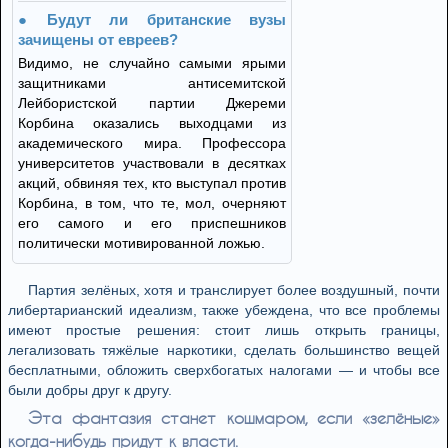
Будут ли британские вузы
зачищены от евреев?
Видимо, не случайно самыми ярыми
защитниками антисемитской
Лейбористской партии Джереми
Корбина оказались выходцами из
академического мира. Профессора
университетов участвовали в десятках
акций, обвиняя тех, кто выступал против
Корбина, в том, что те, мол, очерняют
его самого и его приспешников
политически мотивированной ложью.
Партия зелёных, хотя и транслирует более воздушный, почти
либертарианский идеализм, также убеждена, что все проблемы
имеют простые решения: стоит лишь открыть границы,
легализовать тяжёлые наркотики, сделать большинство вещей
бесплатными, обложить сверхбогатых налогами — и чтобы все
были добры друг к другу.
Эта фантазия станет кошмаром, если «зелёные»
когда-нибудь придут к власти.