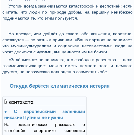
Утопии всегда заканчиваются катастрофой и деспотией: если
считать, что люди по природе добры, на вершину неизбежно
поднимаются те, кто этим пользуется.
Но прежде, чем дойдёт до такого, оба движения, вероятно,
споткнутся — по разным причинам. «Ваша партия» не понимает,
что мультикультурализм и социализм несовместимы: люди не
хотят делиться с чужими, чьи ценности им не близки.
«Зелёные» же не понимают, что свобода и равенство — цели
взаимоисключающие: можно иметь немного того и немного
другого, но невозможно полноценно совместить обе.
Откуда берётся климатическая истерия
В контексте
С европейскими зелёными
никакие Путины не нужны
На романтических рассказах о
«зелёной» энергетике чиновники