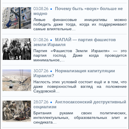
Почему быть «воук» больше не
03.08.26
модно
Левые финансовые инициативы можно
победить даже тогда, когда их поддерживают
самые влиятельные…
МАПАЙ — партия фашистов
01.08.26
земли Израиля
Партия «Фашистов Земли Израиля» — это
партия господ. Даже когда проводится
минимальное,…
Нормализация капитуляции
30.07.26
Израиля?
Наглость этих условий состоит ещё и в том, что
даже поверхностный взгляд на положение
Саудовской…
Англосаксонский деструктивный
28.07.26
социализм
Британия руками своих политических,
интеллектуальных, образовательных элит и
синдиката…