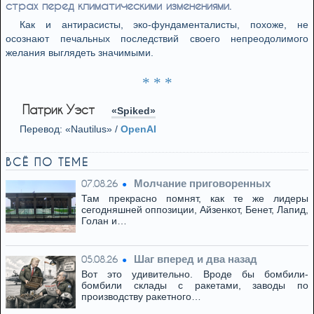
страх перед климатическими изменениями.
Как и антирасисты, эко-фундаменталисты, похоже, не
осознают печальных последствий своего непреодолимого
желания выглядеть значимыми.
* * *
Патрик Уэст
«Spiked»
Перевод: «Nautilus» /
OpenAI
ВСЁ ПО ТЕМЕ
Молчание приговоренных
07.08.26
Там прекрасно помнят, как те же лидеры
сегодняшней оппозиции, Айзенкот, Бенет, Лапид,
Голан и…
Шаг вперед и два назад
05.08.26
Вот это удивительно. Вроде бы бомбили-
бомбили склады с ракетами, заводы по
производству ракетного…