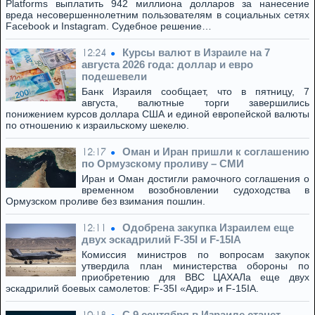
Platforms выплатить 942 миллиона долларов за нанесение
вреда несовершеннолетним пользователям в социальных сетях
Facebook и Instagram. Судебное решение…
Курсы валют в Израиле на 7
12:24
августа 2026 года: доллар и евро
подешевели
Банк Израиля сообщает, что в пятницу, 7
августа, валютные торги завершились
понижением курсов доллара США и единой европейской валюты
по отношению к израильскому шекелю.
Оман и Иран пришли к соглашению
12:17
по Ормузскому проливу – СМИ
Иран и Оман достигли рамочного соглашения о
временном возобновлении судоходства в
Ормузском проливе без взимания пошлин.
Одобрена закупка Израилем еще
12:11
двух эскадрилий F-35I и F-15IA
Комиссия министров по вопросам закупок
утвердила план министерства обороны по
приобретению для ВВС ЦАХАЛа еще двух
эскадрилий боевых самолетов: F-35I «Адир» и F-15IA.
C 9 сентября в Израиле станет