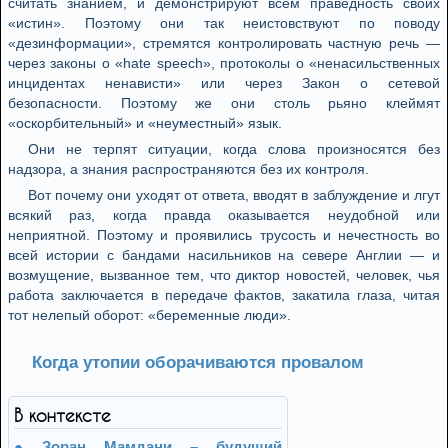
считать знанием, и демонстрируют всем праведность своих
«истин». Поэтому они так неистовствуют по поводу
«дезинформации», стремятся контролировать частную речь —
через законы о «hate speech», протоколы о «ненасильственных
инцидентах ненависти» или через Закон о сетевой
безопасности. Поэтому же они столь рьяно клеймят
«оскорбительный» и «неуместный» язык.
Они не терпят ситуации, когда слова произносятся без
надзора, а знания распространяются без их контроля.
Вот почему они уходят от ответа, вводят в заблуждение и лгут
всякий раз, когда правда оказывается неудобной или
неприятной. Поэтому и проявились трусость и нечестность во
всей истории с бандами насильников на севере Англии — и
возмущение, вызванное тем, что диктор новостей, человек, чья
работа заключается в передаче фактов, закатила глаза, читая
тот нелепый оборот: «беременные люди».
Когда утопии оборачиваются провалом
В контексте
Зоран Мамдани – будущий