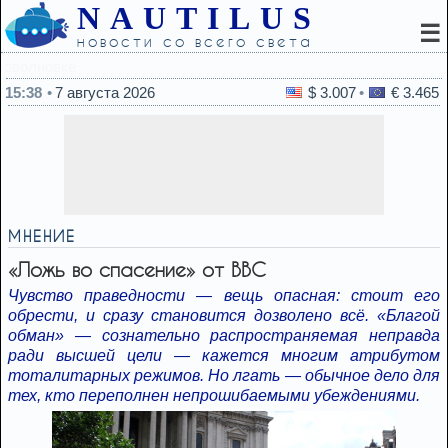
NAUTILUS
☰
новости со всего света
15:26
С какими подругами лучше прекратит
15:38
7 августа 2026
$ 3.007
€ 3.465
МНЕНИЕ
«Ложь во спасение» от BBC
Чувство праведности — вещь опасная: стоит его
обрести, и сразу становится дозволено всё. «Благой
обман» — сознательно распространяемая неправда
ради высшей цели — кажется многим атрибутом
тоталитарных режимов. Но лгать — обычное дело для
тех, кто переполнен непрошибаемыми убеждениями.