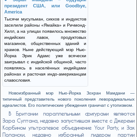
президент США, или Goodbye,
America
Тысячи мусульман, сикхов и индуистов
заселили районы «Ямайка» и Ричмонд-
Хилл, а на улицах появилось множество
индийских лавок, продуктовых
магазинов, общественных зданий и
храмов. Ныне действующий мэр Нью-
Йорка Эрик Адамс уже всячески
заигрывал с индийской общиной, часто
появляясь в населённых индийцами
районах и расточая индо-американцам
славословия.
Новоизбранный мэр Нью-Йорка Зохран Мамдани —
типичный представитель нового поколения леворадикальных
идеалистов. Его политические убеждения граничат с утопизмом.
В Британии параллельными фигурами являются
Зара Султана, недавно запустившая вместе с Джереми
Корбином ультралевое объединение Your Party, и Зак
Полански, недавно избранный лидером партии