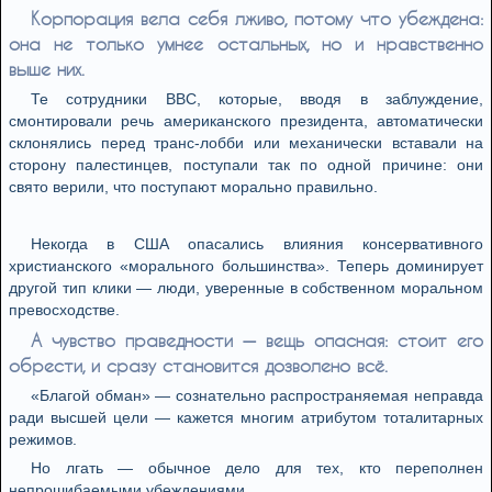
Корпорация вела себя лживо, потому что убеждена:
она не только умнее остальных, но и нравственно
выше них.
Те сотрудники BBC, которые, вводя в заблуждение,
смонтировали речь американского президента, автоматически
склонялись перед транс-лобби или механически вставали на
сторону палестинцев, поступали так по одной причине: они
свято верили, что поступают морально правильно.
Некогда в США опасались влияния консервативного
христианского «морального большинства». Теперь доминирует
другой тип клики — люди, уверенные в собственном моральном
превосходстве.
А чувство праведности — вещь опасная: стоит его
обрести, и сразу становится дозволено всё.
«Благой обман» — сознательно распространяемая неправда
ради высшей цели — кажется многим атрибутом тоталитарных
режимов.
Но лгать — обычное дело для тех, кто переполнен
непрошибаемыми убеждениями.