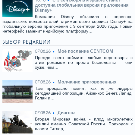
10:18
доступна глобальная версия приложения
Disney+
Компания Disney объявила о переводе
израильских пользователей стримингового сервиса Disney+ на
глобальную версию приложения с 9 сентября 2026 года. Новый
интерфейс заменит индийскую платформу…
ВЫБОР РЕДАКЦИИ
Моё послание CENTCOM
07.08.26
Прежде всего поймите: любые переговоры с
этим режимом не просто бесполезны — они
хуже, чем…
Молчание приговоренных
07.08.26
Там прекрасно помнят, как те же лидеры
сегодняшней оппозиции, Айзенкот, Бенет, Лапид,
Голан и…
Диагноз
07.08.26
Вторая Мировая война - плод многолетних
усилий именно Советской России. Приходом к
власти Гитлер,…