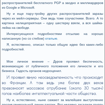
распространителей бесплатного PGP а заодно и миллиардеров
из Google и Microsoft.
Ну и еще пару-тройку других распространителей заразы
через их мейл-серверы. Они ведь тоже соучастники. Всего. А то
картина нелицеприятная – одну шестерку взяли, а вся шайка-
лейка на свободе.
Интересующихся подробностями отсылаю на хорошо
написанную (но со стебом)
статью
.
Я, естественно, описал только общую идею без каких-либо
подробностей.
Мое личное мнение – Дуров проявил беспечность,
возникающую от публичного положения его личности и его
бизнеса. Гадость органов недооценил.
И проявил явную неосведомленность что происходит
во Франции. А там ведь уже более двух веков
превозносят массовое отрубание (около 30 тысяч)
голов наиболее интеллектуальной части общества.
Ну и, естественно, ныне сажают за малейшее выступление
против генеральной линии партии. Вот недавно засадили группу