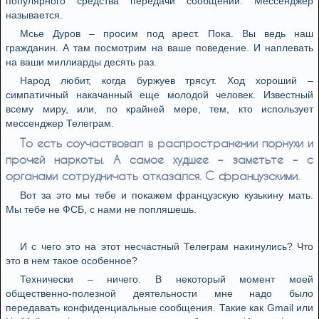
популярного средства передачи сообщений. Мессенджер
называется.
Мсье Дуров – просим под арест. Пока. Вы ведь наш
гражданин. А там посмотрим на ваше поведение. И наплевать
на ваши миллиарды десять раз.
Народ любит, когда буржуев трясут. Ход хороший –
симпатичный накачанный еще молодой человек. Известный
всему миру, или, по крайней мере, тем, кто использует
мессенджер Телеграм.
То есть соучаствовал в распространении порнухи и
прочей наркоты. А самое худшее – заметьте – с
органами сотрудничать отказался. С французскими.
Вот за это мы тебе и покажем французскую кузькину мать.
Мы тебе не ФСБ, с нами не попляшешь.
И с чего это на этот несчастный Телеграм накинулись? Что
это в нем такое особенное?
Технически – ничего. В некоторый момент моей
общественно-полезной деятельности мне надо было
передавать конфиденциальные сообщения. Такие как Gmail или