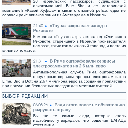
28 израильских пассажиров, судящихся с
авиакомпанией Blue Bird и ее материнской
компанией «Кавей Хуфша» в связи с отменой рейса, едва не
сорвали рейс авиакомпании из Амстердама в Израиль.
«Тнува» закрывает завод в
21:40
Реховоте
Компания «Тнува» закрывает завод «Оливия» в
Реховоте, старейшего в Израиле производителя
намазок, таких как оливковый тапенад и песто из
вяленых томатов.
В Риме оштрафовали сервисы
21:31
электросамокатов на 2,6 млн евро
Антимонопольная служба Рима оштрафовала
популярные сервисы аренды электросамокатов
Lime, Bird и Dott на 2,67 миллиона евро за создание препятствий
при получении бесплатных поездок для местных жителей…
ВЫБОР РЕДАКЦИИ
Ради этого вовсе не обязательно
06.08.26
разрушать страну
Вы же те самые люди, которые столь
настойчиво утверждают, что решения БАГАЦа
стоят выше…