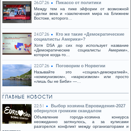
Пикассо от политики
26.07.26
Между тем на пике эйфории от возможной
сделки века и «заключения мира на Ближнем
Востоке, которого…
Кто же такие «Демократические
24.07.26
социалисты Америки»?
Хотя DSA до сих пор использует название
«Демократические социалисты Америки»,
которое когда-то…
Поговорим о Норвегии
22.07.26
Называйте это «социал-демократией»,
«коммунизмом», «марксизмом» или просто
«лишь бы не Биби» —…
ГЛАВНЫЕ НОВОСТИ
Выбор хозяина Евровидения-2027
22:51
обернулся громким скандалом
Объявление города-хозяина конкурса
неожиданно затянулось, а за кулисами
разгорелся конфликт между организаторами и