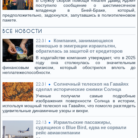
В службу скорой помощи «Маген Давид Адом»
поступило сообщение о шестимесячном
младенце в Бней-Браке, который,
предположительно, задохнулся, запутавшись в полиэтиленовом
пакете.
ВСЕ НОВОСТИ
Компания, занимающаяся
22:31
помощью в эмиграции израильтян,
обратилась за защитой от кредиторов
В ходатайстве компания утверждает, что в 2025
году она столкнулась со значительным
финансовым кризисом, который обострился вплоть до
неплатежеспособности.
Солнечный телескоп на Гавайях
22:31
сделал исторические снимки Солнца
Ученые получили самые подробные
изображения поверхности Солнца в истории,
используя мощный телескоп на Гавайях, что помогло разглядеть
удивительные динамичные узоры и вихри.
Израильские пассажиры,
22:13
судящиеся с Blue Bird, едва не сорвали
рейс авиакомпании