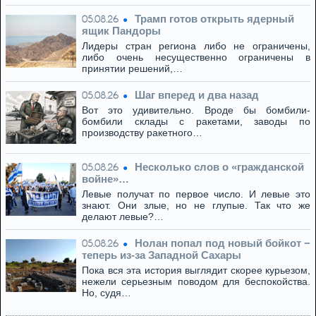
Трамп готов открыть ядерный
05.08.26
ящик Пандоры
Лидеры стран региона либо не ограничены,
либо очень несущественно ограничены в
принятии решений,…
Шаг вперед и два назад
05.08.26
Вот это удивительно. Вроде бы бомбили-
бомбили склады с ракетами, заводы по
производству ракетного…
Несколько слов о «гражданской
05.08.26
войне»…
Левые получат по первое число. И левые это
знают. Они злые, но не глупые. Так что же
делают левые?…
Нолан попал под новый бойкот −
05.08.26
теперь из‑за Западной Сахары
Пока вся эта история выглядит скорее курьезом,
нежели серьезным поводом для беспокойства.
Но, судя…