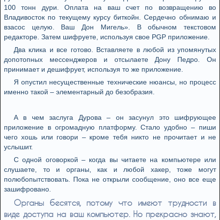
100 тонн дури. Оплата на ваш счет по возвращению во
Владивосток по текущему курсу биткойн. Сердечно обнимаю и
взасос целую. Ваш Дон Мигель». В обычном текстовом
редакторе. Затем шифруете, используя свое PGP приложение.
Два клика и все готово. Вставляете в любой из упомянутых
допотопных мессенджеров и отсылаете Дону Педро. Он
принимает и дешифрует, используя то же приложение.
Я опустил несущественные технические нюансы, но процесс
именно такой – элементарный до безобразия.
А в чем заслуга Дурова – он засунул это шифрующее
приложение в огромадную платформу. Стало удобно – пиши
чего хошь или говори – кроме тебя никто не прочитает и не
услышит.
С одной оговоркой – когда вы читаете на компьютере или
слушаете, то и органы, как и любой хакер, тоже могут
полюбопытствовать. Пока не открыли сообщение, оно все еще
зашифровано.
Органы бесятся, потому чтo имеют трудности в
виде доступа на ваш компьютер. Но прекрасно знают,