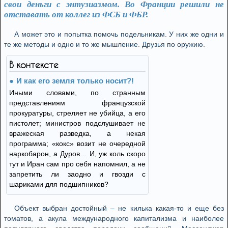
свои деньги с энтузиазмом. Во Франции решили не
отставать от коллег из ФСБ и ФБР.
А может это и попытка помочь подельникам. У них же одни и
те же методы и одно и то же мышление. Друзья по оружию.
В контексте
И как его земля только носит?!
Иными словами, по странным
представлениям французской
прокуратуры, стреляет не убийца, а его
пистолет; министров подслушивает не
вражеская разведка, а некая
программа; «кокс» возит не очередной
наркобарон, а Дуров… И, уж коль скоро
тут и Иран сам про себя напомнил, а не
запретить ли заодно и гвозди с
шариками для подшипников?
Объект выбран достойный – не килька какая-то и еще без
томатов, а акула международного капитализма и наиболее