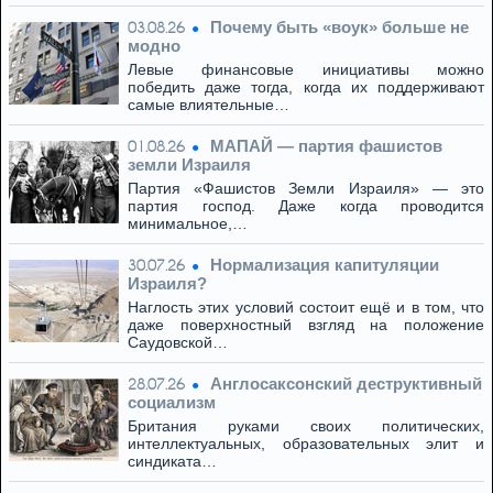
Почему быть «воук» больше не
03.08.26
модно
Левые финансовые инициативы можно
победить даже тогда, когда их поддерживают
самые влиятельные…
МАПАЙ — партия фашистов
01.08.26
земли Израиля
Партия «Фашистов Земли Израиля» — это
партия господ. Даже когда проводится
минимальное,…
Нормализация капитуляции
30.07.26
Израиля?
Наглость этих условий состоит ещё и в том, что
даже поверхностный взгляд на положение
Саудовской…
Англосаксонский деструктивный
28.07.26
социализм
Британия руками своих политических,
интеллектуальных, образовательных элит и
синдиката…