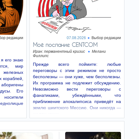
Правильно подобранный
завтрак из цельнозерновых злаков
способствовал улучшению работы сердечно-
сосудистой системы и эффективному
снижению уровня «плохого» холестерина.
Главным компонентом, отвечающим…
бор редакции
07.08.2026
Выбор редакции
ДТП около
05:08
Моё послание CENTCOM
Хайфы, тяжело
травмирован мотоциклист
Иран: перманентный кризис
Мелани
Филлипс
В ночь на 8 августа на 2-й
 я его знаю
трассе недалеко от развязки
Прежде всего поймите: любые
тся, мир
Атлит, к югу от Хайфы, в результате аварии
переговоры с этим режимом не просто
был тяжело травмирован мужчина примерно
 железных
30 лет, ехавший на мотоцикле.
бесполезны — они хуже, чем бесполезны.
х кораблей,
Их программа не подлежит обсуждению.
аборигены
Невозможно вести переговоры с
В 2018 году
04:27
дусы. Его
произошло тревожное
фанатиками, убеждёнными, что
, носители
событие, которое многие
приближение апокалипсиса приведёт на
леднолицые
не заметили
землю шиитского Мессию. Они никогда —
Рождаемость во всем мире
ни при каких…
демонстрирует устойчивое и заметное
снижение. Если в шестидесятых на женщину
приходилось четыре ребенка, то сейчас —
2,25.