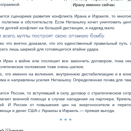
рограммой.
Ирану именно сейчас
ается сценариев развития конфликта Ирана и Израиля, то многое
 политики и обстоятельств. Если Нетаньяху хочет уничтожить цен
ти долгий конфликт на большой дистанции, и надежд мало.
 всего, муллы построят свою атомную бомбу.
ко что внятно доказали, что это единственный правильный путь:
сего лишь ширмой для готовящегося втайне удара.
и Иран к войне или поспешит все закончить договором, пока не
олитическое положение тоже очень шаткое.
ю, что именно на волнения, внутреннюю дестабилизацию и в кон
ма и направлены усилия Нетаньяху. Определенная почва для так
ается России, то вступивший в силу договор о стратегическом сот
лагает военной помощи в случае нападения на партнера. Кремль
ей. И России от повышения цен на энергоносители и перето
мощи и денег США с Украины в Израиль — прямая выгода.
* * *
ий Ширяев