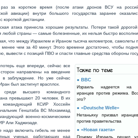
 раз за короткое время (после атаки дронов ВСУ на росси
еской авиации) внутри большого государства заранее оказалис
с короткой дистанции.
ская атака принесла хорошие результаты. Потери такой дорогой
я любой страны — самые болезненные, их нельзя быстро восполни
вая, что между Израилем и Ираном тысяча километров, самолеты 
 менее чем за 40 минут. Этого времени достаточно, чтобы подня
ю, вывести с позиций ПВО и спасти главные средства обороны гос
потерь еще впереди, сейчас все
Также по теме
 сторон направлены на введение
а в заблуждение. Но уже сейчас
BBC
 Иран был застигнут врасплох.
Израиль надеется на в
 среди высшего командного
иранцев против режима. Во
рана превышают 20 человек. В их
это?
 командующий КСИР Хоссейн
«Deutsche Welle»
ачальник Генштаба ВС Мохаммад
Нетаньяху призвал иранцев
омандующий военно-космическими
против правительства
ИР Али Хаджизаде.
«Новая газета»
 надо включить гибель не менее
упных ученых, работающих над
Почему Израиль решил уд