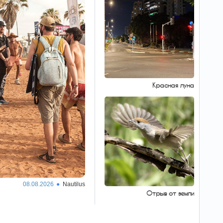
Может ли
03:21
сломаться компьютер в
случае отказа от
обновления Windows
Пользователи чаще всего не
спешат обновлять операционную систему
Windows на своих компьютерах, однако это
может стать проблемой.
Красная луна
Вооруженное
02:36
нападение в Димоне,
тяжело ранен юноша
В Димоне на улице
Матитьягу а-Коэн в
результате нападения с применением
холодного оружия был тяжело ранен 18-
летний юноша. Раненый доставлен в
больницу «Сорока» в Беэр-Шеве.
Почему кошка
02:15
кусает руку во время
08.08.2026
Nautilus
ласки - ответ
Отрыв от земли
ветеринаров
Внезапный укус домашнего
кошки может иметь неожиданное объяснение,
а некоторые действия хозяина способны