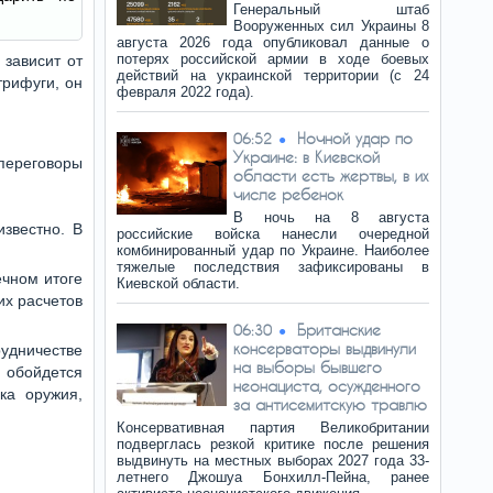
Генеральный штаб
Вооруженных сил Украины 8
августа 2026 года опубликовал данные о
потерях российской армии в ходе боевых
 зависит от
действий на украинской территории (с 24
трифуги, он
февраля 2022 года).
Ночной удар по
06:52
Украине: в Киевской
 переговоры
области есть жертвы, в их
числе ребенок
В ночь на 8 августа
известно. В
российские войска нанесли очередной
комбинированный удар по Украине. Наиболее
тяжелые последствия зафиксированы в
ечном итоге
Киевской области.
их расчетов
Британские
06:30
консерваторы выдвинули
рудничестве
на выборы бывшего
 обойдется
неонациста, осужденного
ка оружия,
за антисемитскую травлю
Консервативная партия Великобритании
подверглась резкой критике после решения
выдвинуть на местных выборах 2027 года 33-
летнего Джошуа Бонхилл-Пейна, ранее