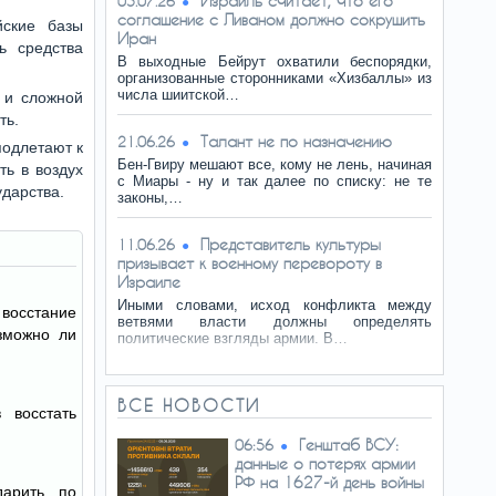
Израиль считает, что его
05.07.26
соглашение с Ливаном должно сокрушить
йские базы
Иран
ь средства
В выходные Бейрут охватили беспорядки,
организованные сторонниками «Хизбаллы» из
числа шиитской…
 и сложной
ть.
Талант не по назначению
21.06.26
подлетают к
Бен-Гвиру мешают все, кому не лень, начиная
ть в воздух
с Миары - ну и так далее по списку: не те
ударства.
законы,…
Представитель культуры
11.06.26
призывает к военному перевороту в
Израиле
Иными словами, исход конфликта между
осстание
ветвями власти должны определять
зможно ли
политические взгляды армии. В…
ВСЕ НОВОСТИ
 восстать
Генштаб ВСУ:
06:56
данные о потерях армии
РФ на 1627-й день войны
арить по