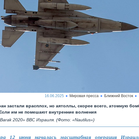
16.06.2025
Мировая пресса
Ближний Восток
ран застали врасплох, но аятоллы, скорее всего, атомную бом
 Если им не помешают внутренние волнения
«Barak 2020» ВВС Израиля. (Фото: «Nautilus»)
ера 12 июня началась масштабная операция Израил