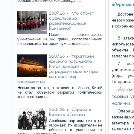
больше экономической свободы. …
ядерного 
Кто станет
28.07.26
Достов
сражаться за
невозможн
разваливающуюся
в сохранно
Британию?
После фактического
В атак
уничтожения наших границ состоятельными
чиновниками, которым нужна дешёвая…
использова
объекты 
Укрепление
запасом пр
26.07.26
ядерного потенциала
И есл
Китая приводит к
уничтожит
деградации архитектуры
(пора уж
контроля над
вооружениями
Тегерана, 
Несмотря на это, в отличие от Ирана, Китай
Израи
не стал объектом открытой политической
первый у
конфронтации на…
наличии.
Спросите
23.07.26
Опера
Беннета и Голана
важнейшу
Арабским партиям никто не
агентура
угрожает. Их избирателей не
вывели из 
обвиняют в уклонении от