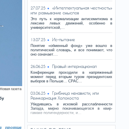
«Интеллектуальная честность»
27.07.25
или размывание смыслов
Это путь к нормализации антисемитизма в
лексике левых движений, особенно в
университетской,…
Ис-пытание
13.07.25
Понятие «обменный фонд» уже вошло в
политический словарь, и все понимают, что
оно означает.…
Правый интернационал
26.06.25
Конференции проходили в напряженный
момент перед вторым туром президентских
выборов в Польше… CPAC…
Новая газета
Грибница ненависти, или
03.06.25
Реинкарнация Холокоста
бу
Убедившись в искомой расслабленности
Запада, мирно покачивающегося в квир-
гамаке полигендерности, и…
я против