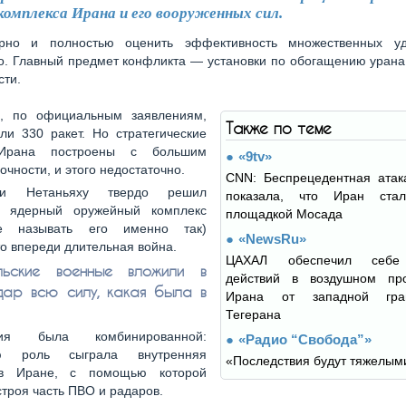
комплекса Ирана и его вооруженных сил.
ерно и полностью оценить эффективность множественных у
о. Главный предмет конфликта — установки по обогащению урана
сти.
е, по официальным заявлениям,
Также по теме
ли 330 ракет. Но стратегические
Ирана построены с большим
«9tv»
очности, и этого недостаточно.
CNN: Беспрецедентная атак
и Нетаньяху твердо решил
показала, что Иран стал
ь ядерный оружейный комплекс
площадкой Мосада
е называть его именно так)
«NewsRu»
то впереди длительная война.
ЦАХАЛ обеспечил себе
льские военные вложили в
действий в воздушном про
дар всю силу, какая была в
Ирана от западной гр
Тегерана
ция была комбинированной:
«Радио “Свобода”»
ю роль сыграла внутренняя
«Последствия будут тяжелым
 в Иране, с помощью которой
строя часть ПВО и радаров.