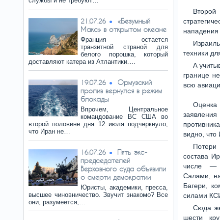
службы и не требуют…
Второй
«Безумный
21.07.26
стратегич
Макс» в открытом океане
нападения 
Франция остается
Израиль
транзитной страной для
техники дл
белого порошка, который
доставляют катера из Атлантики.…
А учиты
границе не
Ормузский
19.07.26
всю авиаци
пролив вернулся в режим
блокады
Оценка 
Впрочем, Центральное
заявления
командование ВС США во
второй половине дня 12 июля подчеркнуло,
противник
что Иран не…
видно, что
Потери
Пять экс-
16.07.26
состава И
председателей
числе —
Верховного суда объявили
Салами, н
о смерти демократии
Багери, к
Юристы, академики, пресса,
высшее чиновничество. Звучит знакомо? Все
силами КС
они, разумеется,…
Сюда же
шести кр