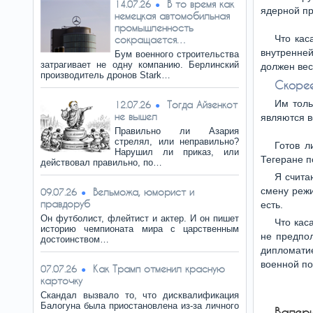
В то время как
14.07.26
ядерной п
немецкая автомобильная
промышленность
Что кас
сокращается…
внутренней
Бум военного строительства
затрагивает не одну компанию. Берлинский
должен вес
производитель дронов Stark…
Скорее
Им толь
Тогда Айзенкот
12.07.26
не вышел
являются в
Правильно ли Азария
стрелял, или неправильно?
Готов л
Нарушил ли приказ, или
Тегеране п
действовал правильно, по…
Я счита
смену режи
Вельможа, юморист и
09.07.26
правдоруб
есть.
Он футболист, флейтист и актер. И он пишет
Что кас
историю чемпионата мира с царственным
не предпо
достоинством…
дипломати
военной по
Как Трамп отменил красную
07.07.26
карточку
Скандал вызвало то, что дисквалификация
Балогуна была приостановлена из-за личного
Валер