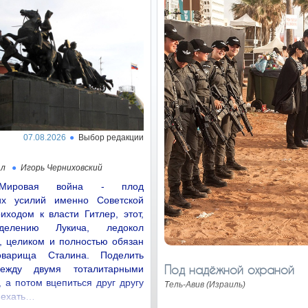
07.08.2026
Выбор редакции
ал
Игорь Черниховский
Мировая война - плод
их усилий именно Советской
иходом к власти Гитлер, этот,
делению Лукича, ледокол
, целиком и полностью обязан
оварища Сталина. Поделить
Под надёжной охраной
ежду двумя тоталитарными
 а потом вцепиться друг другу
Тель-Авив (Израиль)
Въехать…