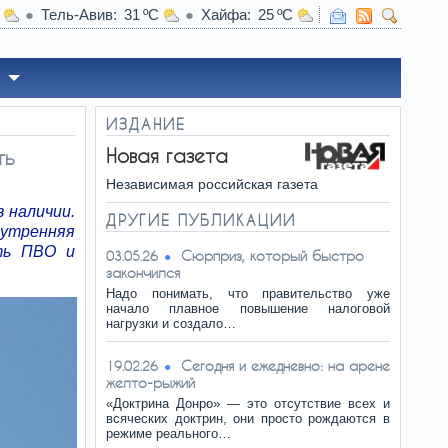
Тель-Авив
31
Хайфа
25
ИЗДАНИЕ
Новая газета
ть
Независимая российская газета
в наличии.
ДРУГИЕ ПУБЛИКАЦИИ
нутренняя
ть ПВО и
Сюрприз, который быстро
03.05.26
закончился
Надо понимать, что правительство уже
начало плавное повышение налоговой
нагрузки и создало…
Сегодня и ежедневно: на арене
19.02.26
желто-рыжий
«Доктрина Донро» — это отсутствие всех и
всяческих доктрин, они просто рождаются в
режиме реального…