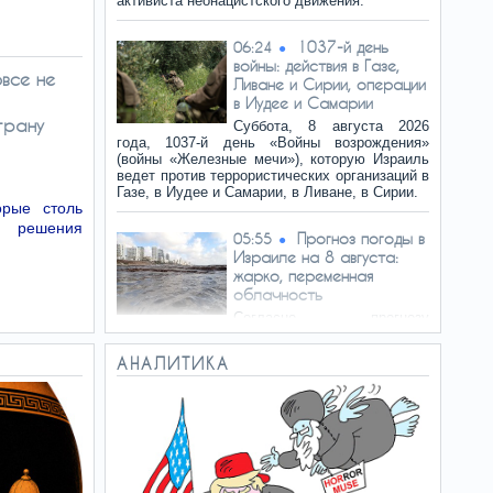
активиста неонацистского движения.
1037-й день
06:24
войны: действия в Газе,
овсе не
Ливане и Сирии, операции
в Иудее и Самарии
трану
Суббота, 8 августа 2026
года, 1037-й день «Войны возрождения»
(войны «Железные мечи»), которую Израиль
ведет против террористических организаций в
Газе, в Иудее и Самарии, в Ливане, в Сирии.
рые столь
о решения
Прогноз погоды в
05:55
Израиле на 8 августа:
жарко, переменная
облачность
Согласно прогнозу
метеослужбы Израиля, в субботу, 8 августа,
температура существенно не изменится и
АНАЛИТИКА
будет близкой к среднесезонной. Переменная
облачность.
Семь каш для
05:35
здорового сердца – что
советуют есть
кардиологи