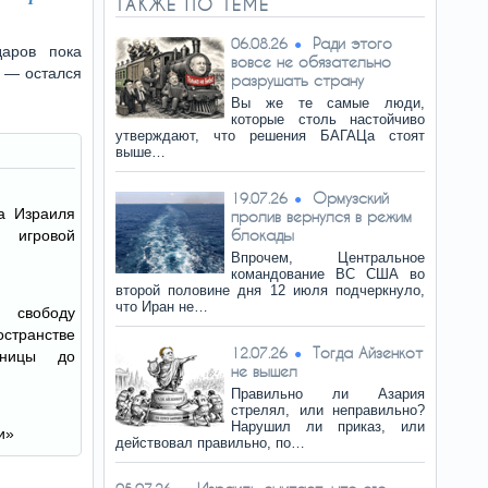
ТАКЖЕ ПО ТЕМЕ
Ради этого
06.08.26
даров пока
вовсе не обязательно
 — остался
разрушать страну
Вы же те самые люди,
которые столь настойчиво
утверждают, что решения БАГАЦа стоят
выше…
Ормузский
19.07.26
а Израиля
пролив вернулся в режим
блокады
 игровой
Впрочем, Центральное
командование ВС США во
второй половине дня 12 июля подчеркнуло,
что Иран не…
 свободу
странстве
Тогда Айзенкот
12.07.26
аницы до
не вышел
Правильно ли Азария
стрелял, или неправильно?
Нарушил ли приказ, или
и»
действовал правильно, по…