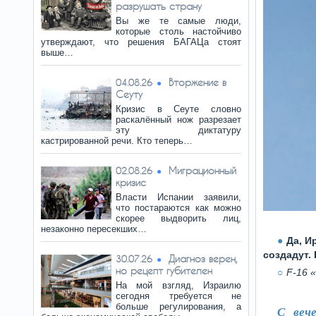
разрушать страну
Вы же те самые люди,
которые столь настойчиво
утверждают, что решения БАГАЦа стоят
выше…
Вторжение в
04.08.26
Сеуту
Кризис в Сеуте словно
раскалённый нож разрезает
эту диктатуру
кастрированной речи. Кто теперь…
Миграционный
02.08.26
кризис
Власти Испании заявили,
что постараются как можно
скорее выдворить лиц,
незаконно пересекших…
Да, И
создадут.
Диагноз верен,
30.07.26
но рецепт губителен
F-16 
На мой взгляд, Израилю
сегодня требуется не
больше регулирования, а
С веч