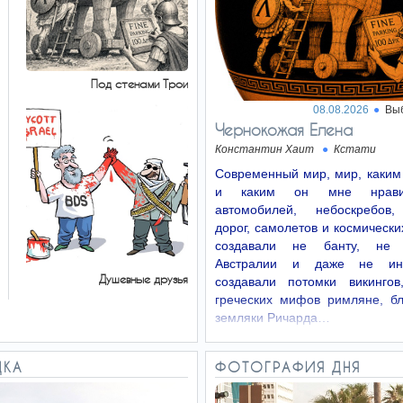
Под стенами Трои
08.08.2026
Вы
Чернокожая Елена
Константин Хаит
Кстати
Современный мир, мир, каким
и каким он мне нрави
автомобилей, небоскребов,
дорог, самолетов и космически
создавали не банту, не 
Австралии и даже не ин
Душевные друзья
создавали потомки викингов
греческих мифов римляне, б
земляки Ричарда…
ДКА
ФОТОГРАФИЯ ДНЯ