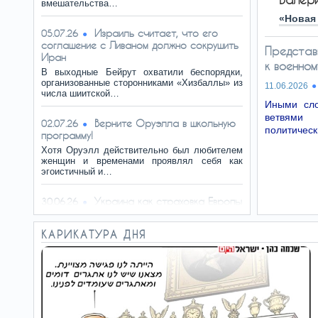
вмешательства…
«Новая 
Израиль считает, что его
05.07.26
соглашение с Ливаном должно сокрушить
Представ
Иран
к военно
В выходные Бейрут охватили беспорядки,
организованные сторонниками «Хизбаллы» из
11.06.2026
числа шиитской…
Иными сло
ветвями 
Верните Оруэлла в школьную
02.07.26
политическ
программу!
Хотя Оруэлл действительно был любителем
женщин и временами проявлял себя как
эгоистичный и…
Украина как страховка Европы
30.06.26
Западные лидеры почти никогда не говорили
о победе Украины как о своей цели. Они
КАРИКАТУРА ДНЯ
говорили другое:…
Западную цивилизацию убьет
28.06.26
«самоубийственная эмпатия»
Запад достиг величия благодаря
капитализму… Опрос 2025 года показал: 62%
американцев младше 30 лет…