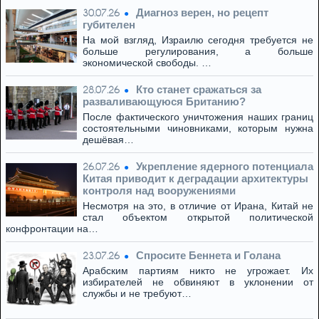
Диагноз верен, но рецепт
30.07.26
губителен
На мой взгляд, Израилю сегодня требуется не
больше регулирования, а больше
экономической свободы. …
Кто станет сражаться за
28.07.26
разваливающуюся Британию?
После фактического уничтожения наших границ
состоятельными чиновниками, которым нужна
дешёвая…
Укрепление ядерного потенциала
26.07.26
Китая приводит к деградации архитектуры
контроля над вооружениями
Несмотря на это, в отличие от Ирана, Китай не
стал объектом открытой политической
конфронтации на…
Спросите Беннета и Голана
23.07.26
Арабским партиям никто не угрожает. Их
избирателей не обвиняют в уклонении от
службы и не требуют…