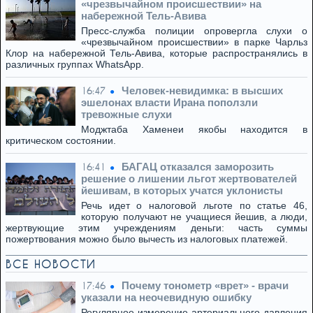
«чрезвычайном происшествии» на
набережной Тель-Авива
Пресс-служба полиции опровергла слухи о
«чрезвычайном происшествии» в парке Чарльз
Клор на набережной Тель-Авива, которые распространялись в
различных группах WhatsApp.
Человек-невидимка: в высших
16:47
эшелонах власти Ирана поползли
тревожные слухи
Моджтаба Хаменеи якобы находится в
критическом состоянии.
БАГАЦ отказался заморозить
16:41
решение о лишении льгот жертвователей
йешивам, в которых учатся уклонисты
Речь идет о налоговой льготе по статье 46,
которую получают не учащиеся йешив, а люди,
жертвующие этим учреждениям деньги: часть суммы
пожертвования можно было вычесть из налоговых платежей.
ВСЕ НОВОСТИ
Почему тонометр «врет» - врачи
17:46
указали на неочевидную ошибку
Регулярное измерение артериального давления