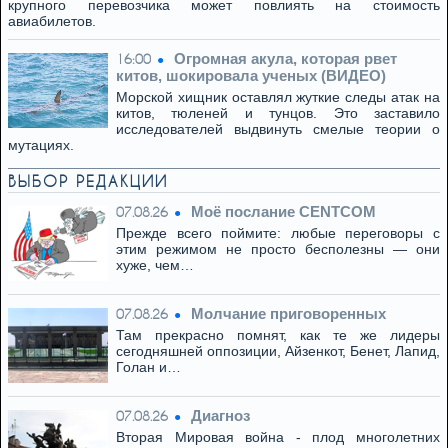
крупного перевозчика может повлиять на стоимость
авиабилетов.
Огромная акула, которая рвет
16:00
китов, шокировала ученых (ВИДЕО)
Морской хищник оставлял жуткие следы атак на
китов, тюленей и тунцов. Это заставило
исследователей выдвинуть смелые теории о
мутациях.
ВЫБОР РЕДАКЦИИ
Моё послание CENTCOM
07.08.26
Прежде всего поймите: любые переговоры с
этим режимом не просто бесполезны — они
хуже, чем…
Молчание приговоренных
07.08.26
Там прекрасно помнят, как те же лидеры
сегодняшней оппозиции, Айзенкот, Бенет, Лапид,
Голан и…
Диагноз
07.08.26
Вторая Мировая война - плод многолетних