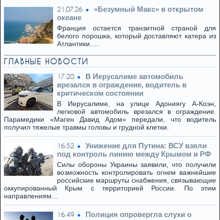
«Безумный Макс» в открытом
21.07.26
океане
Франция остается транзитной страной для
белого порошка, который доставляют катера из
Атлантики.…
ГЛАВНЫЕ НОВОСТИ
В Иерусалиме автомобиль
17:20
врезался в ограждение, водитель в
критическом состоянии
В Иерусалиме, на улице Адониягу А-Коэн,
легковой автомобиль врезался в ограждение.
Парамедики «Маген Давид Адом» передали, что водитель
получил тяжелые травмы головы и грудной клетки.
Унижение для Путина: ВСУ взяли
16:52
под контроль линию между Крымом и РФ
Силы обороны Украины заявили, что получили
возможность контролировать огнем важнейшие
российские маршруты снабжения, связывающие
оккупированный Крым с территорией России. По этим
направлениям…
Полиция опровергла слухи о
16:49