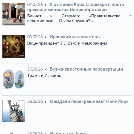
К отставке Кира Стармера с поста
07.07.26
премьер-министра Великобритании
Беннет и Стармер: «Правительство с
исламистами… О чём я думал?!»
Иранский заклинатель
03.07.26
Вице-президент J D Вэнс и меморандум
Ближневосточные перевёртыши
30.06.26
Трамп и Израиль
Мамдани перекрашивает Нью-Йорк
26.06.26
Идём на выборы
23.06.26