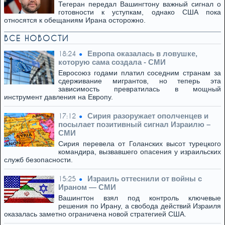
Тегеран передал Вашингтону важный сигнал о
готовности к уступкам, однако США пока
относятся к обещаниям Ирана осторожно.
ВСЕ НОВОСТИ
Европа оказалась в ловушке,
18:24
которую сама создала - СМИ
Евросоюз годами платил соседним странам за
сдерживание мигрантов, но теперь эта
зависимость превратилась в мощный
инструмент давления на Европу.
Сирия разоружает ополченцев и
17:12
посылает позитивный сигнал Израилю –
СМИ
Сирия перевела от Голанских высот турецкого
командира, вызвавшего опасения у израильских
служб безопасности.
Израиль оттеснили от войны с
15:25
Ираном — СМИ
Вашингтон взял под контроль ключевые
решения по Ирану, а свобода действий Израиля
оказалась заметно ограничена новой стратегией США.