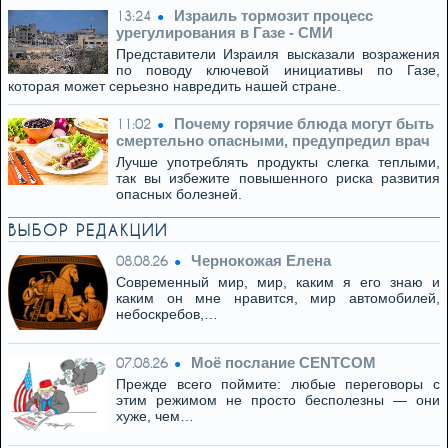
Израиль тормозит процесс
13:24
урегулирования в Газе - СМИ
Представители Израиля высказали возражения
по поводу ключевой инициативы по Газе,
которая может серьезно навредить нашей стране.
Почему горячие блюда могут быть
11:02
смертельно опасными, предупредил врач
Лучше употреблять продукты слегка теплыми,
так вы избежите повышенного риска развития
опасных болезней.
ВЫБОР РЕДАКЦИИ
Чернокожая Елена
08.08.26
Современный мир, мир, каким я его знаю и
каким он мне нравится, мир автомобилей,
небоскребов,…
Моё послание CENTCOM
07.08.26
Прежде всего поймите: любые переговоры с
этим режимом не просто бесполезны — они
хуже, чем…