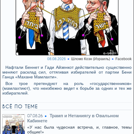
08.08.2026
Шломо Коэн (Израиль)
Facebook
Нафтали Беннет и Гади Айзенкот действительно существенно
меняют расклад сил, оттягивая избирателей от партии Бени
Ганца «Махане Мамлахти».
Все трое претендуют на роль «государственников»
(мамлахтиют), что неизбежно ведет к борьбе за одних и тех же
избирателей.
ВСЁ ПО ТЕМЕ
Трамп и Нетаниягу в Овальном
07.08.26
Кабинете
«У нас была чудесная встреча, и, главное, темы
общие!»