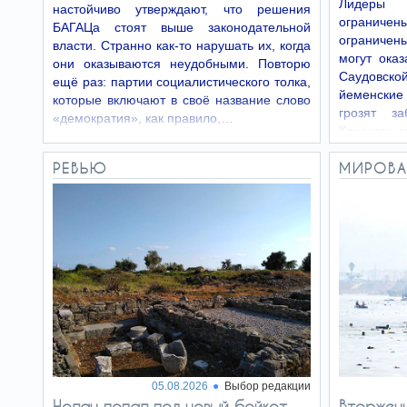
Лидеры 
настойчиво утверждают, что решения
ограничен
БАГАЦа стоят выше законодательной
ограничены
власти. Странно как-то нарушать их, когда
«Отсоединение»
могут ока
12.06.26
они оказываются неудобными. Повторю
Саудовск
Религиозные партии: «Сдохнем,
ещё раз: партии социалистического толка,
но не призовёмся!»
йеменские
которые включают в своё название слово
грозят за
«демократия», как правило,…
Красном м
саудовско
РЕВЬЮ
МИРОВА
05.08.2026
Выбор редакции
Нолан попал под новый бойкот −
Вторжени