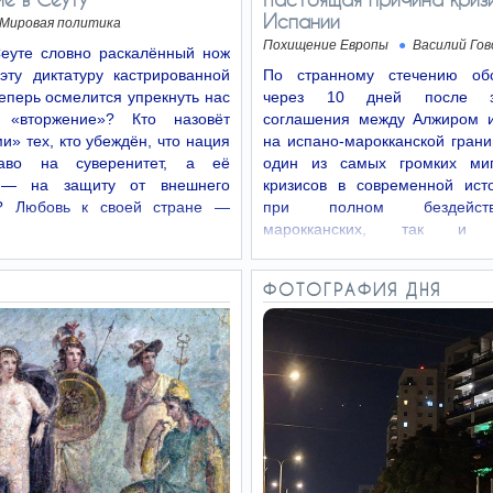
Испании
Мировая политика
Похищение Европы
Василий Гов
Сеуте словно раскалённый нож
эту диктатуру кастрированной
По странному стечению обс
теперь осмелится упрекнуть нас
через 10 дней после за
 «вторжение»? Кто назовёт
соглашения между Алжиром 
» тех, кто убеждён, что нация
на испано-марокканской гран
аво на суверенитет, а её
один из самых громких миг
 — на защиту от внешнего
кризисов в современной исто
я? Любовь к своей стране —
при полном бездейст
марокканских, так и и
пограничников десятки тысяч…
ФОТОГРАФИЯ ДНЯ