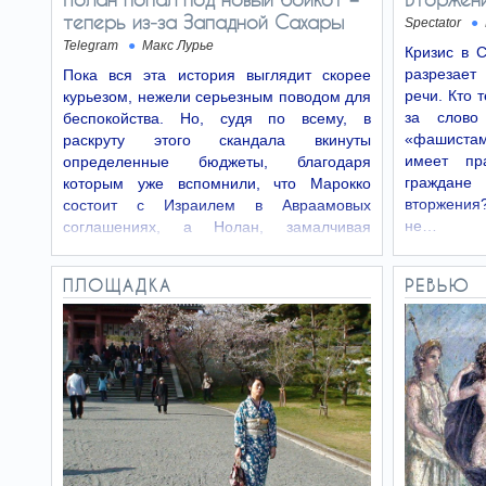
теперь из‑за Западной Сахары
Spectator
Telegram
Макс Лурье
Кризис в 
разрезает 
Пока вся эта история выглядит скорее
речи. Кто 
курьезом, нежели серьезным поводом для
за слово
беспокойства. Но, судя по всему, в
«фашистами
раскруту этого скандала вкинуты
имеет пр
определенные бюджеты, благодаря
граждане
которым уже вспомнили, что Марокко
вторжени
состоит с Израилем в Авраамовых
не…
соглашениях, а Нолан, замалчивая
эксплуатацию…
ПЛОЩАДКА
РЕВЬЮ