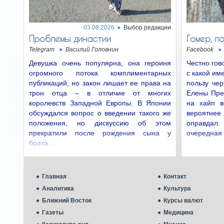
03.08.2026
Выбор редакции
Проблемы династии
Гомер, п
Telegram
Василий Головнин
Facebook
Девушка очень популярна, она героиня
Честно гов
огромного потока комплиментарных
с какой им
публикаций, но закон лишает ее права на
пользу чер
трон отца – в отличие от многих
Елены Прек
королевств Западной Европы. В Японии
на хайп в
обсуждался вопрос о введении такого же
вероятнее 
положения, но дискуссию об этом
оправдал. 
прекратили после рождения сына у
очередная
брата…
Главная
Контакт
Аналитика
Культура
Ближний Восток
Курсы валют
Газеты
Медицина