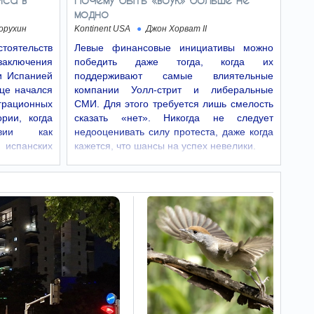
блокирует снабжение раковых клеток
модно
холестерином и останавливает
распространение…
орухин
Kontinent USA
Джон Хорват II
тоятельств
Левые финансовые инициативы можно
Израильские
05:31
ключения
победить даже тогда, когда их
ученые выяснили, как
и Испанией
поддерживают самые влиятельные
активный компонент
ице начался
компании Уолл-стрит и либеральные
Виагры останавливает
рационных
СМИ. Для этого требуется лишь смелость
рак
рии, когда
сказать «нет». Никогда не следует
Исследователи из израильского Института
науки имени Вейцмана обнаружили, что
вии как
недооценивать силу протеста, даже когда
силденафил, активный ингредиент Виагры,
спанских
кажется, что шансы на успех невелики.
блокирует снабжение раковых клеток
холестерином и останавливает
распространение…
Один человек,
05:26
два сезона: ученые
объяснили микроклимат
Марса
На Марсе из-за крайне разреженной
атмосферы человек может одновременно
ощущать теплое «весеннее» солнце и
ледяную «зиму».
Ученые
05:09