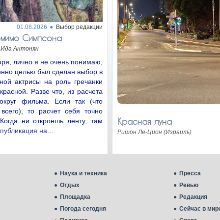
01.08.2026
Выбор редакции
омимо Симпсона
Ида Антонян
оря, лично я не очень понимаю,
енно целью был сделан выбор в
ной актрисы на роль гречанки
расной. Разве что, из расчета
округ фильма. Если так (что
всего), то расчет себя точно
Красная луна
Когда ни откроешь ленту, там
 публикация на…
Ришон Ле-Цион (Израиль)
Наука и техника
Пресса
Отдых
Ревью
Площадка
Редакция
Погода сегодня
Сейчас в мир