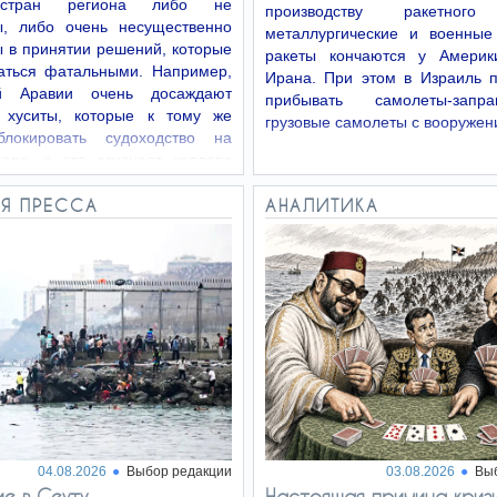
стран региона либо не
производству ракетного
ы, либо очень несущественно
металлургические и военные
 в принятии решений, которые
ракеты кончаются у Америк
заться фатальными. Например,
Ирана. При этом в Израиль 
ой Аравии очень досаждают
прибывать самолеты-зап
 хуситы, которые к тому же
грузовые самолеты с вооружен
блокировать судоходство на
оре, а это означает коллапс
го…
Я ПРЕССА
АНАЛИТИКА
04.08.2026
Выбор редакции
03.08.2026
Вы
е в Сеуту
Настоящая причина криз