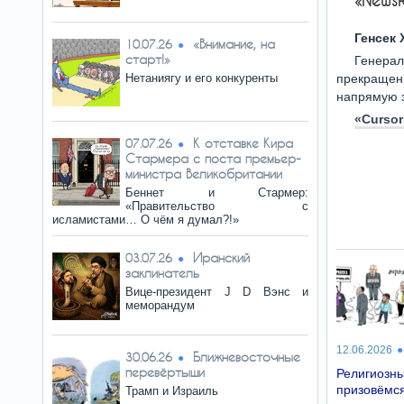
«News
Генсек
«Внимание, на
10.07.26
старт!»
Генерал
Нетаниягу и его конкуренты
прекращен
напрямую з
«Cursor
К отставке Кира
07.07.26
Стармера с поста премьер-
министра Великобритании
Беннет и Стармер:
«Правительство с
исламистами… О чём я думал?!»
Иранский
03.07.26
заклинатель
Вице-президент J D Вэнс и
меморандум
12.06.2026
Ближневосточные
30.06.26
перевёртыши
Религиозн
призовёмся
Трамп и Израиль