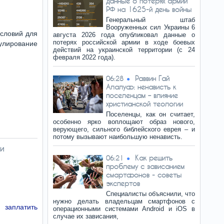
данные о потерях армии
РФ на 1625-й день войны
Генеральный штаб
Вооруженных сил Украины 6
словий для
августа 2026 года опубликовал данные о
потерях российской армии в ходе боевых
улирование
действий на украинской территории (с 24
февраля 2022 года).
Раввин Гай
06:28
Алалуф: ненависть к
поселенцам – влияние
христианской теологии
Поселенцы, как он считает,
особенно ярко воплощают образ нового,
верующего, сильного библейского еврея – и
потому вызывают наибольшую ненависть.
и
Как решить
06:21
проблему с зависанием
смартфонов - советы
экспертов
Специалисты объяснили, что
нужно делать владельцам смартфонов с
 заплатить
операционными системами Android и iOS в
случае их зависания,