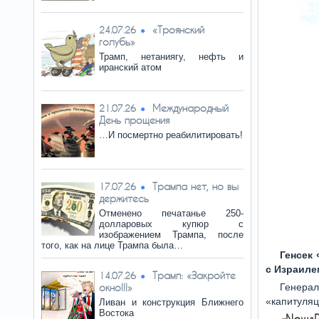
«Троянский
24.07.26
голубь»
Трамп, нетаниягу, нефть и
иранский атом
Международный
21.07.26
День прощения
…И посмертно реабилитировать!
Трампа нет, но вы
17.07.26
держитесь
Отменено печатанье 250-
долларовых купюр с
изображением Трампа, после
того, как на лице Трампа была…
Генсек
с Израиле
Трамп: «Закройте
14.07.26
окно!!!»
Генерал
«капитуляц
Ливан и конструкция Ближнего
Востока