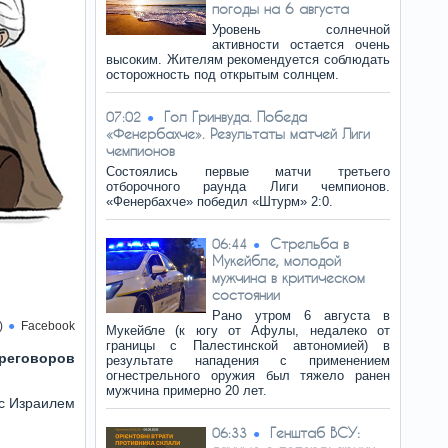
погоды на 6 августа
Уровень солнечной
активности остается очень
высоким. Жителям рекомендуется соблюдать
осторожность под открытым солнцем.
Гол Гринвуда. Победа
07:02
«Фенербахче». Результаты матчей Лиги
чемпионов
Состоялись первые матчи третьего
отборочного раунда Лиги чемпионов.
«Фенербахче» победил «Штурм» 2:0.
Стрельба в
06:44
Мукейбле, молодой
мужчина в критическом
состоянии
Рано утром 6 августа в
)
Facebook
Мукейбле (к югу от Афулы, недалеко от
границы с Палестинской автономией) в
ереговоров
результате нападения с применением
огнестрельного оружия был тяжело ранен
мужчина примерно 20 лет.
с Израилем
Генштаб ВСУ:
06:33