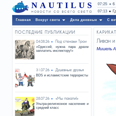
NAUTILUS
07:25
6
новости со всего света
Главная
Вокруг света
Дела дневные
С ве
ПОСЛЕДНИЕ ПУБЛИКАЦИИ
КАРИКАТ
Ливан и
Под стенами Трои
04.08.26
«Одиссей, нужна пара драхм
Мишель А
заплатить инспектору!»
Душевные друзья
31.07.26
BDS и исламистские террористы
«Мы пахали!»
28.07.26
Ультра-религиозное население и
средний класс