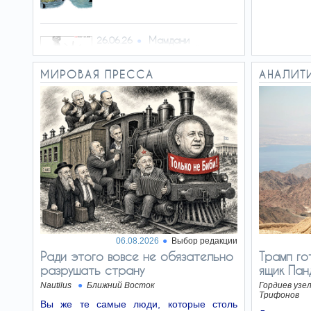
Мамдани
26.06.26
перекрашивает Нью-Йорк
МИРОВАЯ ПРЕССА
АНАЛИТ
Идём на выборы
23.06.26
Ну, снова харедим рулят? Лишь
бы не «Демократы»
Изнанка их
19.06.26
лозунгов
За призывами оппозиционных
партий кроется готовность
вступить в коалицию с левыми
06.08.2026
Выбор редакции
радикалами
Ради этого вовсе не обязательно
Трамп го
разрушать страну
ящик Па
Преимущество
16.06.26
Nautilus
Ближний Восток
Гордиев узе
проезда
Трифонов
Вы же те самые люди, которые столь
С синей мигалкой