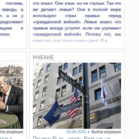
 топлива,
это знают. Они злые, но не глупые. Так что
военнослужащих ЦАХАЛа
 заводы, а
же делают левые? Они в полной мере
Разрешено к публикации: в
ходе боевых действий на юге Ливана 5
и, а не у
используют страх правых перед
августа погибли двое военнослужащих
продолжают
«гражданской войной». Левые знают, что
ЦАХАЛа. В том же инциденте четверо
равщики и
правые всегда уступят, если им угрожают
военнослужащих резерва ЦАХАЛа получили
тяжелые ранения.
иями.
«гражданской войной». Потому что, как
известно, для танго нужны двое. И в…
Прогноз погоды в
05:32
Израиле на 6 августа:
небольшой спад жары,
МНЕНИЕ
переменная облачность
Согласно прогнозу
метеослужбы Израиля, в четверг, 6 августа,
жара немного спадет, но температура будет
незначительно выше среднесезонной.
Переменная облачность.
Израильские
05:31
ученые выяснили, как
активный компонент
Виагры останавливает
рак
Исследователи из израильского Института
бор редакции
03.08.2026
Выбор редакции
науки имени Вейцмана обнаружили, что
силденафил, активный ингредиент Виагры,
иса в
Почему быть «воук» больше не