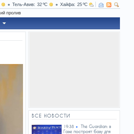
Тель-Авив
32
Хайфа
25
19:25
США верну
ВСЕ НОВОСТИ
The Guardian: в
19:38
Газе построят базу для