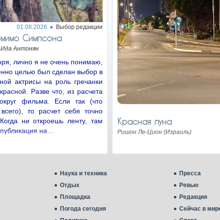
01.08.2026
Выбор редакции
омимо Симпсона
Ида Антонян
оря, лично я не очень понимаю,
енно целью был сделан выбор в
ной актрисы на роль гречанки
расной. Разве что, из расчета
округ фильма. Если так (что
всего), то расчет себя точно
Красная луна
Когда ни откроешь ленту, там
 публикация на…
Ришон Ле-Цион (Израиль)
Наука и техника
Пресса
Отдых
Ревью
Площадка
Редакция
Погода сегодня
Сейчас в мир