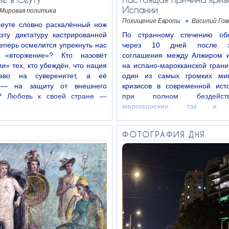
Испании
Мировая политика
Похищение Европы
Василий Гов
Сеуте словно раскалённый нож
эту диктатуру кастрированной
По странному стечению обс
теперь осмелится упрекнуть нас
через 10 дней после за
 «вторжение»? Кто назовёт
соглашения между Алжиром 
» тех, кто убеждён, что нация
на испано-марокканской гран
аво на суверенитет, а её
один из самых громких миг
 — на защиту от внешнего
кризисов в современной исто
я? Любовь к своей стране —
при полном бездейст
марокканских, так и и
пограничников десятки тысяч…
ФОТОГРАФИЯ ДНЯ