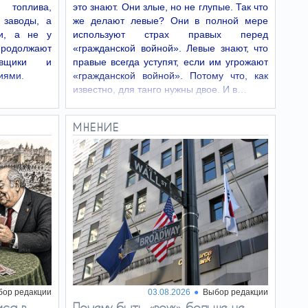
Минздрав
 топлива,
это знают. Они злые, но не глупые. Так что
19:15
сообщил об отзыве
 заводы, а
же делают левые? Они в полной мере
колбасы «Cervelat по-
и, а не у
используют страх правых перед
французски»
продолжают
«гражданской войной». Левые знают, что
Министерство здравоохранения сообщило об
равщики и
правые всегда уступят, если им угрожают
отзыве части упаковок колбасы «Cervelat по-
иями.
«гражданской войной». Потому что, как
французски» весом 150 граммов,
выпускаемой компанией Zoglobek. Причиной
известно, для танго нужны двое. И в…
стала производственная ошибка, из-за…
Рубио или Вэнс –
МНЕНИЕ
19:12
кого Трамп видит
следующим президентом
США
Несмотря на то что Трамп в
частных беседах называет Вэнса своим
наиболее вероятным преемником на выборах
2028 года, он продолжает подогревать
интриги.
Чем опасен отказ
19:02
от ужина - врачи
предупредили о
последствиях
бор редакции
03.08.2026
Выбор редакции
Не стоит думать, что отказ
иса в
от ужина неизбежно способствует снижению
Почему быть «воук» больше не