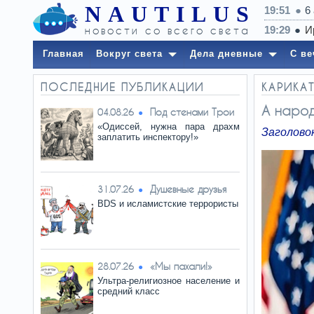
NAUTILUS
19:51
6
новости со всего света
Главная
Вокруг света
Дела дневные
С ве
ПОСЛЕДНИЕ ПУБЛИКАЦИИ
КАРИКАТ
А народ
Под стенами Трои
04.08.26
«Одиссей, нужна пара драхм
Заголово
заплатить инспектору!»
Душевные друзья
31.07.26
BDS и исламистские террористы
«Мы пахали!»
28.07.26
Ультра-религиозное население и
средний класс