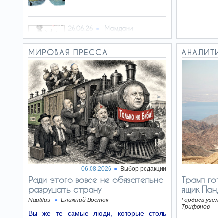
Мамдани
26.06.26
перекрашивает Нью-Йорк
МИРОВАЯ ПРЕССА
АНАЛИТ
Идём на выборы
23.06.26
Ну, снова харедим рулят? Лишь
бы не «Демократы»
Изнанка их
19.06.26
лозунгов
За призывами оппозиционных
партий кроется готовность
вступить в коалицию с левыми
06.08.2026
Выбор редакции
радикалами
Ради этого вовсе не обязательно
Трамп го
разрушать страну
ящик Па
Преимущество
16.06.26
Nautilus
Ближний Восток
Гордиев узе
проезда
Трифонов
Вы же те самые люди, которые столь
С синей мигалкой