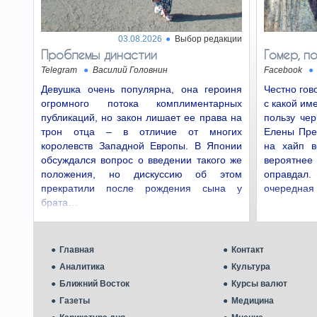
03.08.2026
Выбор редакции
Проблемы династии
Гомер, п
Telegram
Василий Головнин
Facebook
Девушка очень популярна, она героиня
Честно гов
огромного потока комплиментарных
с какой им
публикаций, но закон лишает ее права на
пользу чер
трон отца – в отличие от многих
Елены Прек
королевств Западной Европы. В Японии
на хайп в
обсуждался вопрос о введении такого же
вероятнее 
положения, но дискуссию об этом
оправдал. 
прекратили после рождения сына у
очередная
брата…
Главная
Контакт
Аналитика
Культура
Ближний Восток
Курсы валют
Газеты
Медицина