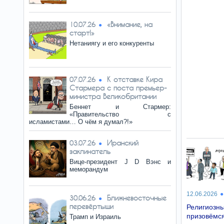
«Внимание, на
10.07.26
старт!»
Нетаниягу и его конкуренты
К отставке Кира
07.07.26
Стармера с поста премьер-
министра Великобритании
Беннет и Стармер:
«Правительство с
исламистами… О чём я думал?!»
Иранский
03.07.26
заклинатель
Вице-президент J D Вэнс и
меморандум
12.06.2026
Ближневосточные
30.06.26
перевёртыши
Религиозн
призовёмся
Трамп и Израиль