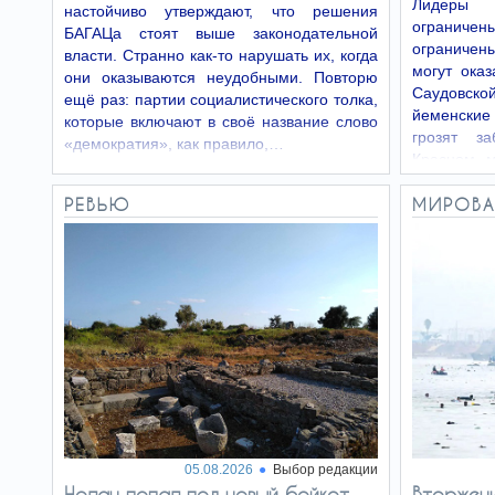
Лидеры 
настойчиво утверждают, что решения
ограничен
БАГАЦа стоят выше законодательной
ограничены
власти. Странно как-то нарушать их, когда
«Отсоединение»
могут ока
12.06.26
они оказываются неудобными. Повторю
Саудовск
Религиозные партии: «Сдохнем,
ещё раз: партии социалистического толка,
но не призовёмся!»
йеменские
которые включают в своё название слово
грозят за
«демократия», как правило,…
Красном м
саудовско
РЕВЬЮ
МИРОВА
05.08.2026
Выбор редакции
Нолан попал под новый бойкот −
Вторжени