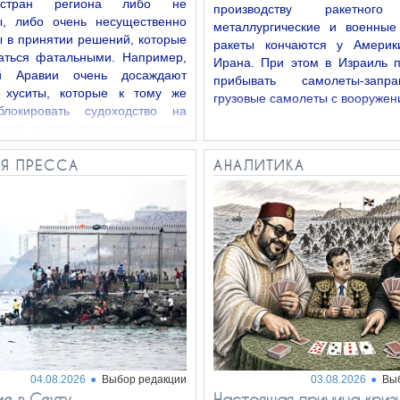
стран региона либо не
производству ракетного
ы, либо очень несущественно
металлургические и военные
 в принятии решений, которые
ракеты кончаются у Америк
заться фатальными. Например,
Ирана. При этом в Израиль 
ой Аравии очень досаждают
прибывать самолеты-зап
 хуситы, которые к тому же
грузовые самолеты с вооружен
блокировать судоходство на
оре, а это означает коллапс
го…
Я ПРЕССА
АНАЛИТИКА
04.08.2026
Выбор редакции
03.08.2026
Вы
е в Сеуту
Настоящая причина криз