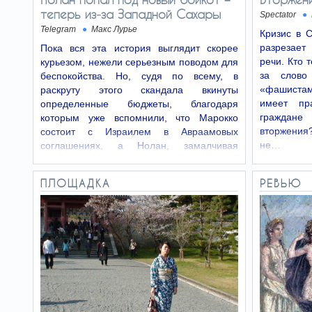
теперь из‑за Западной Сахары
Spectator
Telegram
Макс Лурье
Кризис в 
разрезает 
Пока вся эта история выглядит скорее
речи. Кто 
курьезом, нежели серьезным поводом для
за слово
беспокойства. Но, судя по всему, в
«фашистами
раскруту этого скандала вкинуты
имеет пр
определенные бюджеты, благодаря
граждане
которым уже вспомнили, что Марокко
вторжени
состоит с Израилем в Авраамовых
не…
соглашениях, а Нолан, замалчивая
эксплуатацию…
ПЛОЩАДКА
РЕВЬЮ