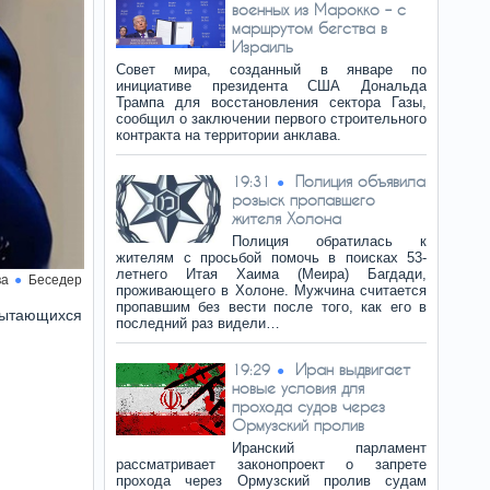
военных из Марокко – с
маршрутом бегства в
Израиль
Совет мира, созданный в январе по
инициативе президента США Дональда
Трампа для восстановления сектора Газы,
сообщил о заключении первого строительного
контракта на территории анклава.
Полиция объявила
19:31
розыск пропавшего
жителя Холона
Полиция обратилась к
жителям с просьбой помочь в поисках 53-
летнего Итая Хаима (Меира) Багдади,
ва
Беседер
проживающего в Холоне. Мужчина считается
пропавшим без вести после того, как его в
ытающихся
последний раз видели…
Иран выдвигает
19:29
новые условия для
прохода судов через
Ормузский пролив
Иранский парламент
рассматривает законопроект о запрете
прохода через Ормузский пролив судам