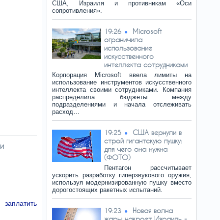
США, Израиля и противникам «Оси
сопротивления».
Microsoft
19:26
ограничила
использование
искусственного
интеллекта сотрудниками
Корпорация Microsoft ввела лимиты на
использование инструментов искусственного
интеллекта своими сотрудниками. Компания
распределила бюджеты между
подразделениями и начала отслеживать
расход…
США вернули в
19:25
строй гигантскую пушку:
и
для чего она нужна
(ФОТО)
Пентагон рассчитывает
ускорить разработку гиперзвукового оружия,
используя модернизированную пушку вместо
дорогостоящих ракетных испытаний.
 заплатить
Новая волна
19:23
жары накроет Израиль -