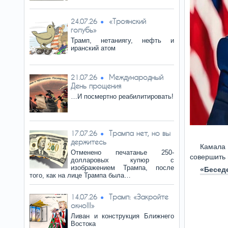
«Троянский
24.07.26
голубь»
Трамп, нетаниягу, нефть и
иранский атом
Международный
21.07.26
День прощения
…И посмертно реабилитировать!
Трампа нет, но вы
17.07.26
держитесь
Камала
Отменено печатанье 250-
совершить 
долларовых купюр с
изображением Трампа, после
«Бесед
того, как на лице Трампа была…
Трамп: «Закройте
14.07.26
окно!!!»
Ливан и конструкция Ближнего
Востока