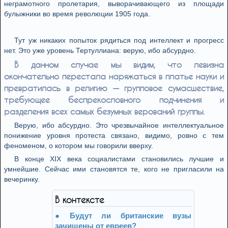
неграмотного пролетария, выворачивающего из площади
булыжники во время революции 1905 года.
Тут уж никаких попыток рядиться под интеллект и прогресс
нет. Это уже уровень Тертуллиана: верую, ибо абсурдно.
В данном случае мы видим, что левизна
окончательно перестала наряжаться в платье науки и
превратилась в религию — групповое сумасшествие,
требующее беспрекословного подчинения и
разделения всех самых безумных верований группы.
Верую, ибо абсурдно. Это чрезвычайное интеллектуальное
понижение уровня протеста связано, видимо, ровно с тем
феноменом, о котором мы говорили вверху.
В конце XIX века социалистами становились лучшие и
умнейшие. Сейчас ими становятся те, кого не пригласили на
вечеринку.
В контексте
Будут ли британские вузы
зачищены от евреев?