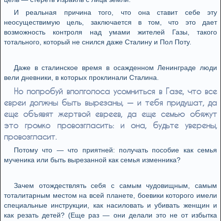
И реальная причина того, что она ставит себе эту
неосуществимую цель, заключается в том, что это дает
возможность контроля над умами жителей Газы, такого
тотального, который не снился даже Сталину и Пол Поту.
Даже в сталинское время в осажденном Ленинграде люди
вели дневники, в которых проклинали Сталина.
Но попробуй вполголоса усомниться в Газе, что все
евреи должны быть вырезаны, — и тебя придушат, да
еще объявят жертвой евреев, да еще семью обяжут
это громко провозгласить: и она, будьте уверены,
провозгласит.
Потому что — что приятней: получать пособие как семья
мученика или быть вырезанной как семья изменника?
Зачем отождествлять себя с самым чудовищным, самым
тоталитарным местом на всей планете, боевики которого имели
специальные инструкции, как насиловать и убивать женщин и
как резать детей? (Еще раз — они делали это не от избытка