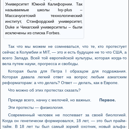
Университет Южной Калифорнии. Так
называемые школы Ivy-plus –
Массачусетский технологический
институт, Стэнфордский университет,
Duke и Чикагский университеты – были
исключены из списка Forbes.
Так что мы можем не сомневаться, что те, кто протестует
сейчас в Колумбии и MIT, — это и есть будущее не то что США, а
всего Запада. Всей той европейской культуры, которая когда-то
вела путем науки, прогресса и свободы.
Которая была для Петра I образцом для подражания.
Которая давала легкий ответ на вопрос любым азиатским
реформаторам: а что делать? Ответ — делать, как в Европе.
Что можно об этих протестах сказать?
Прежде всего, начну с мелочей, но важных.
Первое.
Эти протесты — физиология.
Современный человек не поспевает за своей биологией.
Когда он генетически формировался, 18 лет, — это был прайм-
тайм. В 18 лет ты был самый зоркий охотник, новый альфа-