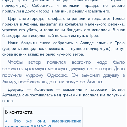
подчеркнуть). Собрались и поплыли, правда, по дороге
приплыли в другой город, в Мизии, и решили грабить его.
Царя этого города, Телефа, они ранили, и тогда этот Телеф
приехал в Афины, выхватил из колыбели маленького ребенка,
угрожая его убить, и тогда наши бандиты его исцелили. В знак
благодарности исцеленный показал им путь к Трое.
Наши бандиты снова собрались в Авлиде плыть в Трою
(устроить геноцид, колонизовать — нужное подчеркнуть), но тут
снова возник затык: не было нужного ветра.
Чтобы ветер появился, всего-то надо было
зарезать красивую молодую девушку на алтаре. Дело
поручили мудрому Одиссею. Он выманил девушку в
Авлиду, пообещав выдать ее замуж за Ахилла.
Девушку — Ифигению — выманили и зарезали. Богиня
Артемида смилостивилась над греками и послала им попутный
ветер.
В контексте
Кто же они, американские
сторонники ХАМАСа?