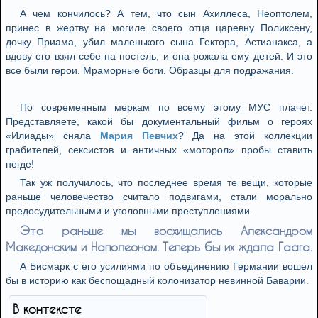
А чем кончилось? А тем, что сын Ахиллеса, Неоптолем,
принес в жертву на могиле своего отца царевну Поликсену,
дочку Приама, убил маленького сына Гектора, Астианакса, а
вдову его взял себе на постель, и она рожала ему детей. И это
все были герои. Мраморные боги. Образцы для подражания.
По современным меркам по всему этому МУС плачет.
Представляете, какой бы документальный фильм о героях
«Илиады» сняла
Мария Певчих
? Да на этой коллекции
грабителей, сексистов и античных «моторол» пробы ставить
негде!
Так уж получилось, что последнее время те вещи, которые
раньше человечество считало подвигами, стали морально
предосудительными и уголовными преступлениями.
Это раньше мы восхищались Александром
Македонским и Наполеоном. Теперь бы их ждала Гаага.
А Бисмарк с его усилиями по объединению Германии вошел
бы в историю как беспощадный колонизатор невинной Баварии.
В контексте