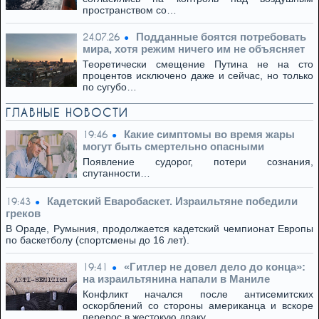
пространством со…
Подданные боятся потребовать
24.07.26
мира, хотя режим ничего им не объясняет
Теоретически смещение Путина не на сто
процентов исключено даже и сейчас, но только
по сугубо…
ГЛАВНЫЕ НОВОСТИ
Какие симптомы во время жары
19:46
могут быть смертельно опасными
Появление судорог, потери сознания,
спутанности…
Кадетский Еваробаскет. Израильтяне победили
19:43
греков
В Ораде, Румыния, продолжается кадетский чемпионат Европы
по баскетболу (спортсмены до 16 лет).
«Гитлер не довел дело до конца»:
19:41
на израильтянина напали в Маниле
Конфликт начался после антисемитских
оскорблений со стороны американца и вскоре
перерос в жестокую драку.