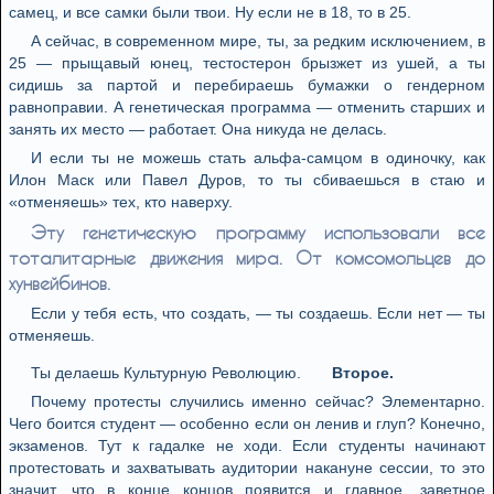
самец, и все самки были твои. Ну если не в 18, то в 25.
А сейчас, в современном мире, ты, за редким исключением, в
25 — прыщавый юнец, тестостерон брызжет из ушей, а ты
сидишь за партой и перебираешь бумажки о гендерном
равноправии. А генетическая программа — отменить старших и
занять их место — работает. Она никуда не делась.
И если ты не можешь стать альфа-самцом в одиночку, как
Илон Маск или Павел Дуров, то ты сбиваешься в стаю и
«отменяешь» тех, кто наверху.
Эту генетическую программу использовали все
тоталитарные движения мира. От комсомольцев до
хунвейбинов.
Если у тебя есть, что создать, — ты создаешь. Если нет — ты
отменяешь.
Ты делаешь Культурную Революцию.
Второе.
Почему протесты случились именно сейчас? Элементарно.
Чего боится студент — особенно если он ленив и глуп? Конечно,
экзаменов. Тут к гадалке не ходи. Если студенты начинают
протестовать и захватывать аудитории накануне сессии, то это
значит, что в конце концов появится и главное, заветное