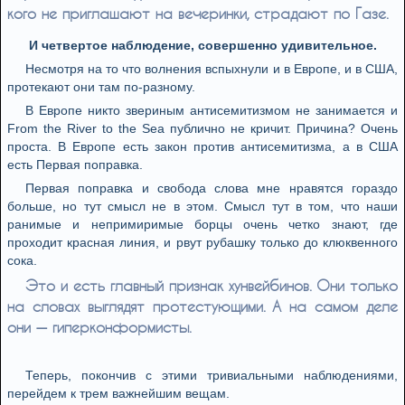
кого не приглашают на вечеринки, страдают по Газе.
И четвертое наблюдение, совершенно удивительное.
Несмотря на то что волнения вспыхнули и в Европе, и в США,
протекают они там по-разному.
В Европе никто звериным антисемитизмом не занимается и
From the River to the Sea публично не кричит. Причина? Очень
проста. В Европе есть закон против антисемитизма, а в США
есть Первая поправка.
Первая поправка и свобода слова мне нравятся гораздо
больше, но тут смысл не в этом. Смысл тут в том, что наши
ранимые и непримиримые борцы очень четко знают, где
проходит красная линия, и рвут рубашку только до клюквенного
сока.
Это и есть главный признак хунвейбинов. Они только
на словах выглядят протестующими. А на самом деле
они — гиперконформисты.
Теперь, покончив с этими тривиальными наблюдениями,
перейдем к трем важнейшим вещам.