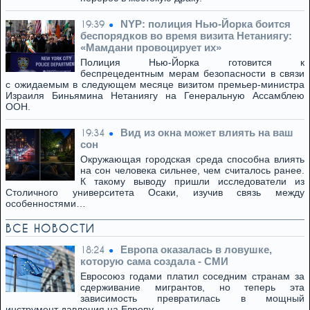
NYP: полиция Нью-Йорка боится
19:39
беспорядков во время визита Нетаниягу:
«Мамдани провоцирует их»
Полиция Нью-Йорка готовится к
беспрецедентным мерам безопасности в связи
с ожидаемым в следующем месяце визитом премьер-министра
Израиля Биньямина Нетаниягу на Генеральную Ассамблею
ООН.
Вид из окна может влиять на ваш
19:34
сон
Окружающая городская среда способна влиять
на сон человека сильнее, чем считалось ранее.
К такому выводу пришли исследователи из
Столичного университета Осаки, изучив связь между
особенностями…
ВСЕ НОВОСТИ
Европа оказалась в ловушке,
18:24
которую сама создала - СМИ
Евросоюз годами платил соседним странам за
сдерживание мигрантов, но теперь эта
зависимость превратилась в мощный
инструмент давления на Европу.