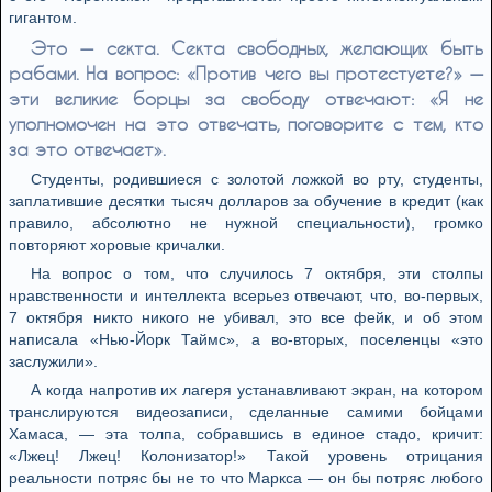
гигантом.
Это — секта. Секта свободных, желающих быть
рабами. На вопрос: «Против чего вы протестуете?» —
эти великие борцы за свободу отвечают: «Я не
уполномочен на это отвечать, поговорите с тем, кто
за это отвечает».
Студенты, родившиеся с золотой ложкой во рту, студенты,
заплатившие десятки тысяч долларов за обучение в кредит (как
правило, абсолютно не нужной специальности), громко
повторяют хоровые кричалки.
На вопрос о том, что случилось 7 октября, эти столпы
нравственности и интеллекта всерьез отвечают, что, во-первых,
7 октября никто никого не убивал, это все фейк, и об этом
написала «Нью-Йорк Таймс», а во-вторых, поселенцы «это
заслужили».
А когда напротив их лагеря устанавливают экран, на котором
транслируются видеозаписи, сделанные самими бойцами
Хамаса, — эта толпа, собравшись в единое стадо, кричит:
«Лжец! Лжец! Колонизатор!» Такой уровень отрицания
реальности потряс бы не то что Маркса — он бы потряс любого