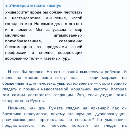
Университетский кампус
Университет вроде бы обязан пестовать
и нестандартное мышление, косой
взгляд на мир. На самом деле этого нет
и в помине. Мы выпускаем в мир
миллионы штампованных
полуобразованцев, совершенно
беспомощных за пределами своей
профессии и вполне доверяющих
воркованию теле- и газетных гуру.
И все бы хорошо. Но вот с водой выплеснули ребенка. И
очень на многие вещи вокруг нас — вещи мерзкие, но
обыденные и для человека, увы, естественные — стало принято
глядеть с позиции недосягаемой моральной высоты. Которая
тем самым достигается глядящим. Это, если угодно, такой
синдром дона Руматы.
Помните, как дон Румата глядел на Арканар? Как он
брезгливо недоумевал, почему эта жрущая, дурнопахнущая,
размножающаяся протоплазма не восстает? По умолчанию
предполагается, что человек, который так глядит на