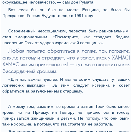
окружающее человечество, — сам дон Румата.
Вот если бы он был на месте Ельцина, то была бы
Прекрасная Россия Будущего еще в 1991 году.
Современный неосоциализм, перестав быть рациональным,
стал эмоциональным. «Посмотрите, как страдает бедное
население Газы от ударов израильской военщины».
Любая попытка обратиться к логике: так погодите,
оно же потому и страдает, что в заложниках у ХАМАС!
ХАМАС же им прикрывается! — тут же отвергается как
бессердечный фашизм.
«Для нас важны чувства. И мы не хотим слушать тут ваших
логических выкладок». За этим следует истерика и совет
обратиться за разъяснением к старшему.
А между тем, заметим, во времена взятия Трои было много
крови, но ни Приаму, ни Гектору не пришло бы в голову
прикрываться женщинами и детьми. Не потому, что они были
такие хорошие, а потому, что эта стратегия не работала.
Эта стратегия — прикрываться женщинами и детьми — стала