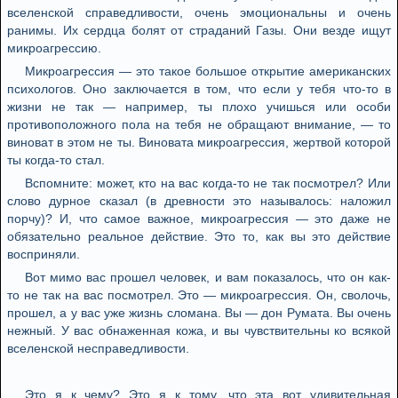
вселенской справедливости, очень эмоциональны и очень
ранимы. Их сердца болят от страданий Газы. Они везде ищут
микроагрессию.
Микроагрессия — это такое большое открытие американских
психологов. Оно заключается в том, что если у тебя что-то в
жизни не так — например, ты плохо учишься или особи
противоположного пола на тебя не обращают внимание, — то
виноват в этом не ты. Виновата микроагрессия, жертвой которой
ты когда-то стал.
Вспомните: может, кто на вас когда-то не так посмотрел? Или
слово дурное сказал (в древности это называлось: наложил
порчу)? И, что самое важное, микроагрессия — это даже не
обязательно реальное действие. Это то, как вы это действие
восприняли.
Вот мимо вас прошел человек, и вам показалось, что он как-
то не так на вас посмотрел. Это — микроагрессия. Он, сволочь,
прошел, а у вас уже жизнь сломана. Вы — дон Румата. Вы очень
нежный. У вас обнаженная кожа, и вы чувствительны ко всякой
вселенской несправедливости.
Это я к чему? Это я к тому, что эта вот удивительная