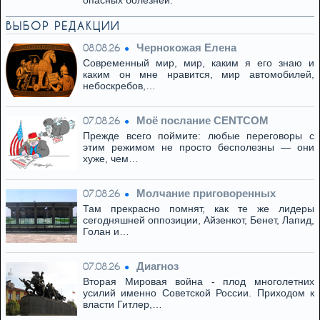
опасных болезней.
ВЫБОР РЕДАКЦИИ
Чернокожая Елена
08.08.26
Современный мир, мир, каким я его знаю и
каким он мне нравится, мир автомобилей,
небоскребов,…
Моё послание CENTCOM
07.08.26
Прежде всего поймите: любые переговоры с
этим режимом не просто бесполезны — они
хуже, чем…
Молчание приговоренных
07.08.26
Там прекрасно помнят, как те же лидеры
сегодняшней оппозиции, Айзенкот, Бенет, Лапид,
Голан и…
Диагноз
07.08.26
Вторая Мировая война - плод многолетних
усилий именно Советской России. Приходом к
власти Гитлер,…