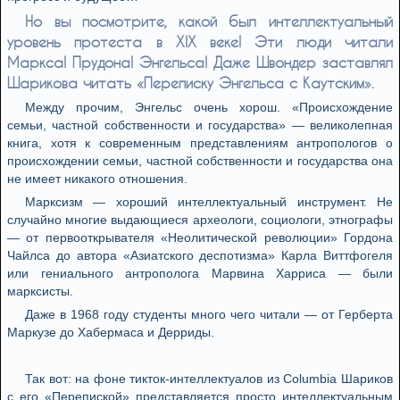
Но вы посмотрите, какой был интеллектуальный
уровень протеста в XIX веке! Эти люди читали
Маркса! Прудона! Энгельса! Даже Швондер заставлял
Шарикова читать «Переписку Энгельса с Каутским».
Между прочим, Энгельс очень хорош. «Происхождение
семьи, частной собственности и государства» — великолепная
книга, хотя к современным представлениям антропологов о
происхождении семьи, частной собственности и государства она
не имеет никакого отношения.
Марксизм — хороший интеллектуальный инструмент. Не
случайно многие выдающиеся археологи, социологи, этнографы
— от первооткрывателя «Неолитической революции» Гордона
Чайлса до автора «Азиатского деспотизма» Карла Виттфогеля
или гениального антрополога Марвина Харриса — были
марксисты.
Даже в 1968 году студенты много чего читали — от Герберта
Маркузе до Хабермаса и Дерриды.
Так вот: на фоне тикток-интеллектуалов из Columbia Шариков
с его «Перепиской» представляется просто интеллектуальным