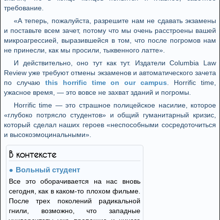
требование.
«А теперь, пожалуйста, разрешите нам не сдавать экзамены
и поставьте всем зачет, потому что мы очень расстроены вашей
микроагрессией, выразившейся в том, что после погромов нам
не принесли, как мы просили, тыквенного латте».
И действительно, оно тут как тут. Издатели Columbia Law
Review уже требуют отмены экзаменов и автоматического зачета
по случаю
this horrific time on our campus
. Horrific time,
ужасное время, — это вовсе не захват зданий и погромы.
Horrific time — это страшное полицейское насилие, которое
«глубоко потрясло студентов» и общий гуманитарный кризис,
который сделал наших героев «неспособными сосредоточиться
и высокоэмоцинальными».
В контексте
Вольный студент
Все это оборачивается на нас вновь
сегодня, как в каком-то плохом фильме.
После трех поколений радикальной
гнили, возможно, что западные