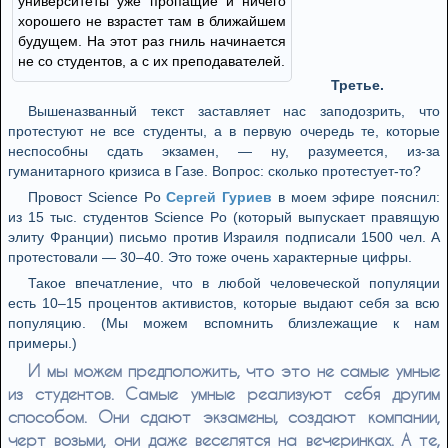
университеты уже пропащие и ничего
хорошего не взрастет там в ближайшем
будущем. На этот раз гниль начинается
не со студентов, а с их преподавателей.
Третье.
Вышеназванный текст заставляет нас заподозрить, что
протестуют не все студенты, а в первую очередь те, которые
неспособны сдать экзамен, — ну, разумеется, из-за
гуманитарного кризиса в Газе. Вопрос: сколько протестует-то?
Провост Science Po
Сергей Гуриев
в моем эфире пояснил:
из 15 тыс. студентов Science Po (который выпускает правящую
элиту Франции) письмо против Израиля подписали 1500 чел. А
протестовали — 30–40. Это тоже очень характерные цифры.
Такое впечатление, что в любой человеческой популяции
есть 10–15 процентов активистов, которые выдают себя за всю
популяцию. (Мы можем вспомнить близлежащие к нам
примеры.)
И мы можем предположить, что это не самые умные
из студентов. Самые умные реализуют себя другим
способом. Они сдают экзамены, создают компании,
черт возьми, они даже веселятся на вечеринках. А те,