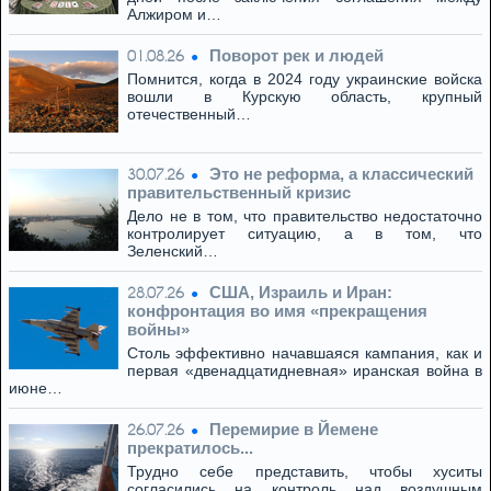
Алжиром и…
Поворот рек и людей
01.08.26
Помнится, когда в 2024 году украинские войска
вошли в Курскую область, крупный
отечественный…
Это не реформа, а классический
30.07.26
правительственный кризис
Дело не в том, что правительство недостаточно
контролирует ситуацию, а в том, что
Зеленский…
США, Израиль и Иран:
28.07.26
конфронтация во имя «прекращения
войны»
Столь эффективно начавшаяся кампания, как и
первая «двенадцатидневная» иранская война в
июне…
Перемирие в Йемене
26.07.26
прекратилось...
Трудно себе представить, чтобы хуситы
согласились на контроль над воздушным