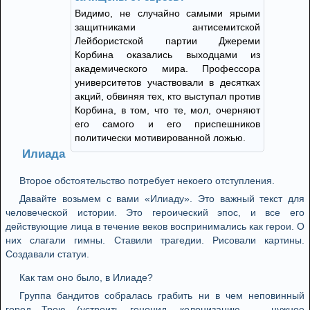
Видимо, не случайно самыми ярыми
защитниками антисемитской
Лейбористской партии Джереми
Корбина оказались выходцами из
академического мира. Профессора
университетов участвовали в десятках
акций, обвиняя тех, кто выступал против
Корбина, в том, что те, мол, очерняют
его самого и его приспешников
политически мотивированной ложью.
Илиада
Второе обстоятельство потребует некоего отступления.
Давайте возьмем с вами «Илиаду». Это важный текст для
человеческой истории. Это героический эпос, и все его
действующие лица в течение веков воспринимались как герои. О
них слагали гимны. Ставили трагедии. Рисовали картины.
Создавали статуи.
Как там оно было, в Илиаде?
Группа бандитов собралась грабить ни в чем неповинный
город Трою (устроить геноцид, колонизацию — нужное