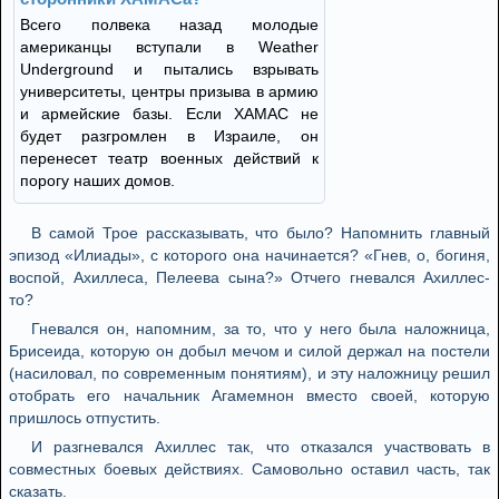
Всего полвека назад молодые
американцы вступали в Weather
Underground и пытались взрывать
университеты, центры призыва в армию
и армейские базы. Если ХАМАС не
будет разгромлен в Израиле, он
перенесет театр военных действий к
порогу наших домов.
В самой Трое рассказывать, что было? Напомнить главный
эпизод «Илиады», с которого она начинается? «Гнев, о, богиня,
воспой, Ахиллеса, Пелеева сына?» Отчего гневался Ахиллес-
то?
Гневался он, напомним, за то, что у него была наложница,
Брисеида, которую он добыл мечом и силой держал на постели
(насиловал, по современным понятиям), и эту наложницу решил
отобрать его начальник Агамемнон вместо своей, которую
пришлось отпустить.
И разгневался Ахиллес так, что отказался участвовать в
совместных боевых действиях. Самовольно оставил часть, так
сказать.