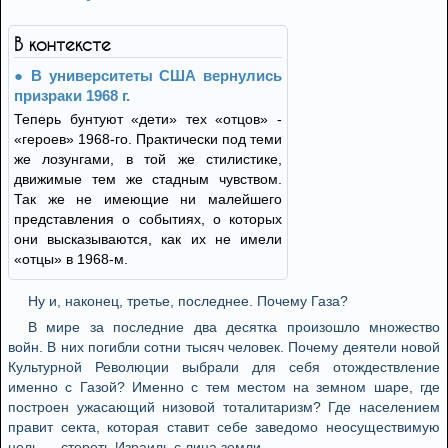
В контексте
В университеты США вернулись
призраки 1968 г.
Теперь бунтуют «дети» тех «отцов» -
«героев» 1968-го. Практически под теми
же лозунгами, в той же стилистике,
движимые тем же стадным чувством.
Так же не имеющие ни малейшего
представления о событиях, о которых
они высказываются, как их не имели
«отцы» в 1968-м.
Ну и, наконец, третье, последнее. Почему Газа?
В мире за последние два десятка произошло множество
войн. В них погибли сотни тысяч человек. Почему деятели новой
Культурной Революции выбрали для себя отождествление
именно с Газой? Именно с тем местом на земном шаре, где
построен ужасающий низовой тоталитаризм? Где населением
правит секта, которая ставит себе заведомо неосуществимую
цель — стереть Израиль с лица земли.