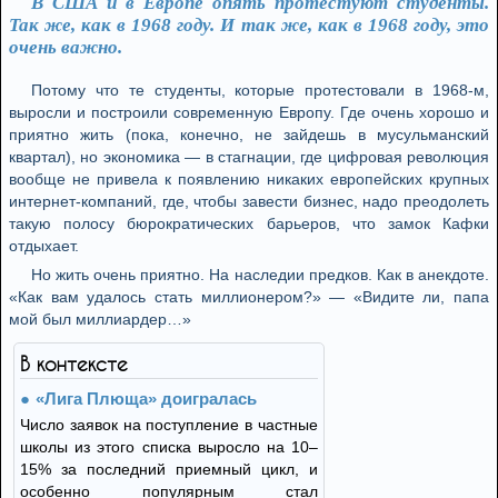
В США и в Европе опять протестуют студенты.
Так же, как в 1968 году. И так же, как в 1968 году, это
очень важно.
Потому что те студенты, которые протестовали в 1968-м,
выросли и построили современную Европу. Где очень хорошо и
приятно жить (пока, конечно, не зайдешь в мусульманский
квартал), но экономика — в стагнации, где цифровая революция
вообще не привела к появлению никаких европейских крупных
интернет-компаний, где, чтобы завести бизнес, надо преодолеть
такую полосу бюрократических барьеров, что замок Кафки
отдыхает.
Но жить очень приятно. На наследии предков. Как в анекдоте.
«Как вам удалось стать миллионером?» — «Видите ли, папа
мой был миллиардер…»
В контексте
«Лига Плюща» доигралась
Число заявок на поступление в частные
школы из этого списка выросло на 10–
15% за последний приемный цикл, и
особенно популярным стал