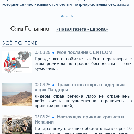
которые сейчас называются белым патриархальным сексизмом.
* * *
Юлия Латынина
«Новая газета - Европа»
ВСЁ ПО ТЕМЕ
Моё послание CENTCOM
07.08.26
Прежде всего поймите: любые переговоры с
этим режимом не просто бесполезны — они
хуже, чем…
Трамп готов открыть ядерный
05.08.26
ящик Пандоры
Лидеры стран региона либо не ограничены,
либо очень несущественно ограничены в
принятии решений,…
Настоящая причина кризиса в
03.08.26
Испании
По странному стечению обстоятельств через 10
дней после заключения соглашения между