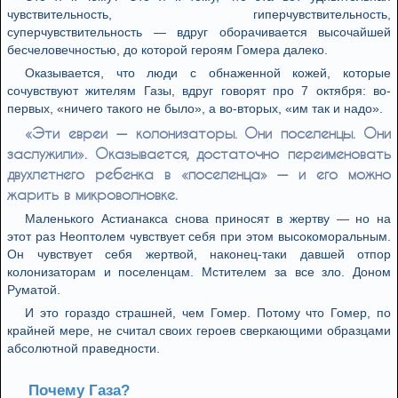
чувствительность, гиперчувствительность,
суперчувствительность — вдруг оборачивается высочайшей
бесчеловечностью, до которой героям Гомера далеко.
Оказывается, что люди с обнаженной кожей, которые
сочувствуют жителям Газы, вдруг говорят про 7 октября: во-
первых, «ничего такого не было», а во-вторых, «им так и надо».
«Эти евреи — колонизаторы. Они поселенцы. Они
заслужили». Оказывается, достаточно переименовать
двухлетнего ребенка в «поселенца» — и его можно
жарить в микроволновке.
Маленького Астианакса снова приносят в жертву — но на
этот раз Неоптолем чувствует себя при этом высокоморальным.
Он чувствует себя жертвой, наконец-таки давшей отпор
колонизаторам и поселенцам. Мстителем за все зло. Доном
Руматой.
И это гораздо страшней, чем Гомер. Потому что Гомер, по
крайней мере, не считал своих героев сверкающими образцами
абсолютной праведности.
Почему Газа?