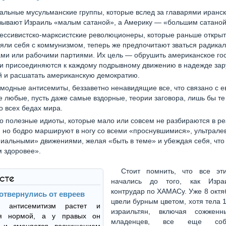
альные мусульманские группы, которые вслед за главарями иранск
зывают Израиль «малым сатаной», а Америку — «большим сатаной
ессивистско-марксистские революционеры, которые раньше откры
яли себя с коммунизмом, теперь же предпочитают зваться радикал
ми или рабочими партиями. Их цель — обрушить американское гос
и присоединяются к каждому подрывному движению в надежде зар
 и расшатать американскую демократию.
модные антисемиты, беззаветно ненавидящие все, что связано с е
любые, пусть даже самые вздорные, теории заговора, лишь бы те
о всех бедах мира.
о полезные идиоты, которые мало или совсем не разбираются в р
 но бодро маршируют в ногу со всеми «проснувшимися», ультрале
иальными» движениями, желая «быть в теме» и убеждая себя, что
м здоровее».
Стоит помнить, что все эт
ксте
начались до того, как Изра
контрудар по ХАМАСу. Уже 8 октя
отвернулись от евреев
цвели бурным цветом, хотя тела 
 антисемитизм растет и
израильтян, включая сожженн
ся нормой, а у правых он
младенцев, все еще со