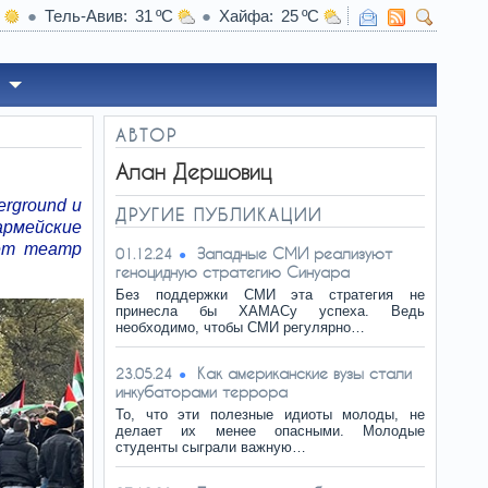
Тель-Авив
31
Хайфа
25
19:51
«Тень Сталина над Кремлем»: что ж
АВТОР
Алан Дершовиц
rground и
ДРУГИЕ ПУБЛИКАЦИИ
армейские
сет театр
Западные СМИ реализуют
01.12.24
геноцидную стратегию Синуара
Без поддержки СМИ эта стратегия не
принесла бы ХАМАСу успеха. Ведь
необходимо, чтобы СМИ регулярно…
Как американские вузы стали
23.05.24
инкубаторами террора
То, что эти полезные идиоты молоды, не
делает их менее опасными. Молодые
студенты сыграли важную…