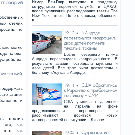
 главарей
Итмар Бен-Гвир выступил в поддержку
сотрудников тюремной службы и ЦАХАЛ
после публикации расследования газеты The
New York Times. По его словам, обвинения
бственных
в…
ных отелях
росить, то
В Ашдоде
19:12
перевернулся квадроцикл:
двое детей получили
ельно могло
тяжелые травмы
оде слова,
Возле северного пляжа
Ашдода перевернулся квадроцикл-багги. В
тройства,
результате аварии пострадали мужчина и
двое детей. Все трое были доставлены в
больницу «Асута» в Ашдоде.
иканский,
США обратились
19:11
поддержать
к Израилю с требованием
осто станет
по Ливану - СМИ
бственно, и
США усиливают давление
на Израиль на фоне
продолжающихся переговоров и
рассчитывают добиться новых
ты против
договоренностей по ситуации в Ливане.
 того, как
того, как
Суд запретил
19:05