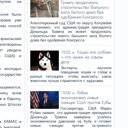
путем на
Трампу продолжать
строительство бального
зала Белого дома без
 огня было
одобрения Конгресса
торами уже
Апелляционный суд США по округу Колумбия
как способ
постановил, что администрация президента
Дональда Трампа не может продолжать
строительство нового бального зала Белого
аильские
дома без одобрения Конгресса.
летворены
т увидеть
Кошки или собаки
19:02
ом США) и
— кто умнее на самом
деле
Эксперты изучили
во молодых
поведение кошек и собак в
осударство
разных ситуациях, чтобы выяснить, какое
животное лучше справляется с задачами.
азумеется,
Рубио
онец всем
19:00
анонсировал новые
 в Европу,
санкции США против Кубы
нных Штатах
Госсекретарь США Марко
Рубио заявил, что администрация президента
Дональда Трампа намерена усилить
за ХАМАС и
экономическое давление на Кубу и готовит
новые санкции против островного
е энергией,