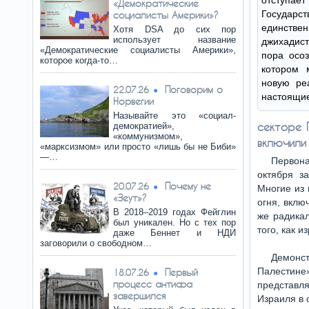
отступае
«Демократические
Госуда
социалисты Америки»?
единстве
Хотя DSA до сих пор
использует название
джихадист
«Демократические социалисты Америки»,
пора осоз
которое когда-то…
котором 
новую реа
Поговорим о
22.07.26
настоящие
Норвегии
Называйте это «социал-
секторе 
демократией»,
«коммунизмом»,
включили 
«марксизмом» или просто «лишь бы не Биби»
—…
Первона
октября з
Почему не
20.07.26
Многие из 
«Зеут»?
огня, вклю
В 2018–2019 годах Фейглин
же радика
был уникален. Но с тех пор
того, как и
даже Беннет и НДИ
заговорили о свободном…
Демонс
Палестин
Первый
18.07.26
процесс антифа
представл
завершился
Израиля в 