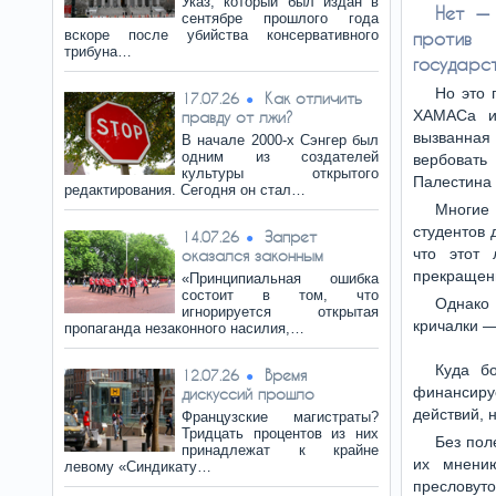
Указ, который был издан в
Нет — 
сентябре прошлого года
вскоре после убийства консервативного
против 
трибуна…
государс
Но это 
Как отличить
17.07.26
ХАМАСа и 
правду от лжи?
вызванная
В начале 2000-х Сэнгер был
одним из создателей
вербовать
культуры открытого
Палестина 
редактирования. Сегодня он стал…
Многие 
студентов 
Запрет
14.07.26
что этот 
оказался законным
прекращени
«Принципиальная ошибка
состоит в том, что
Однако 
игнорируется открытая
кричалки —
пропаганда незаконного насилия,…
Куда б
Время
12.07.26
финансиру
дискуссий прошло
действий, 
Французские магистраты?
Тридцать процентов из них
Без пол
принадлежат к крайне
их мнению
левому «Синдикату…
пресловуто