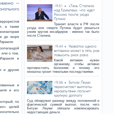
 именно —
«Тень Сталина
19:51
нального
над Кремлем»: что ждет
Россию после ухода
Путина
еррористов
Транзит власти в РФ после
я, а также
ухода или смерти Путина будет решаться
анизаторам
узким кругом инсайдеров - именно так было
после Сталина.
ки до моря
Израиля.
Нехватка одного
19:44
ропагандой
витамина может в пять раз
 или о том,
повысить риск рака
 Израиля и
Какой витамин нужен
организму, чтобы активно
противостоять болезням и почему его
и и другие
нехватка грозит тяжелыми последствиями.
Битуах Леуми
19:36
зованные и
пересчитает выплаты:
аиля и его
израильтянин получит
крупную доплату
Суд обнаружил разницу между положенной и
который, по
фактической суммой выплат, после чего
ких» целей
Битуах Леуми обязали компенсировать
тносительно
недостающие деньги.