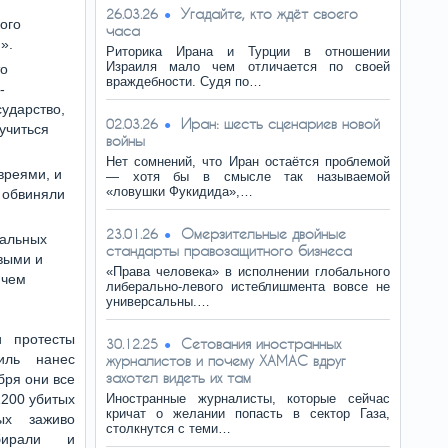
Угадайте, кто ждёт своего
26.03.26
ого
часа
».
Риторика Ирана и Турции в отношении
Израиля мало чем отличается по своей
то
враждебности. Судя по…
-
ударство,
Иран: шесть сценариев новой
02.03.26
учиться
войны
Нет сомнений, что Иран остаётся проблемой
вреями, и
— хотя бы в смысле так называемой
«ловушки Фукидида»,…
 обвиняли
Омерзительные двойные
23.01.26
еальных
стандарты правозащитного бизнеса
выми и
«Права человека» в исполнении глобального
 чем
либерально-левого истеблишмента вовсе не
универсальны.…
и протесты
Сетования иностранных
30.12.25
иль нанес
журналистов и почему ХАМАС вдруг
захотел видеть их там
бря они все
1200 убитых
Иностранные журналисты, которые сейчас
кричат ​​о желании попасть в сектор Газа,
ых заживо
столкнутся с теми…
бирали и