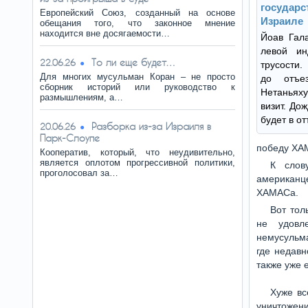
госуда
Европейский Союз, созданный на основе
Израиле
обещания того, что законное мнение
находится вне досягаемости…
Йоав Гала
левой ин
То ли еще будет…
22.06.26
трусости.
Для многих мусульман Коран – не просто
до отъе
сборник историй или руководство к
Нетаньях
размышлениям, а…
визит. До
будет в от
Разборка из-за Израиля в
20.06.26
Парк-Слоупе
победу ХА
Кооператив, который, что неудивительно,
является оплотом прогрессивной политики,
К слов
проголосовал за…
американц
ХАМАСа.
Вот тол
не удовл
немусульм
где недавн
также уже 
Хуже вс
уничтожени