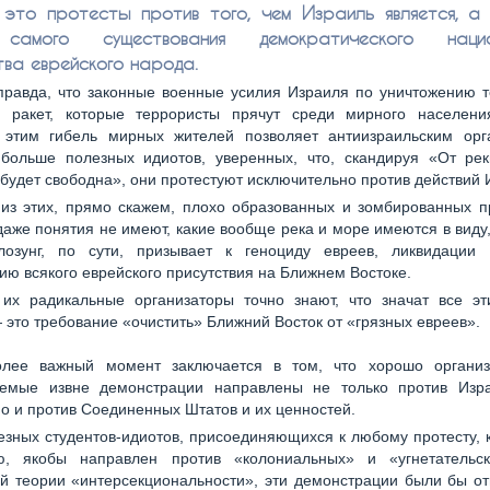
это протесты против того, чем Израиль является, а
самого существования демократического нацио
тва еврейского народа.
правда, что законные военные усилия Израиля по уничтожению т
ракет, которые террористы прячут среди мирного населени
 этим гибель мирных жителей позволяет антиизраильским орг
 больше полезных идиотов, уверенных, что, скандируя «От ре
будет свободна», они протестуют исключительно против действий 
из этих, прямо скажем, плохо образованных и зомбированных п
даже понятия не имеют, какие вообще река и море имеются в виду,
лозунг, по сути, призывает к геноциду евреев, ликвидации
ю всякого еврейского присутствия на Ближнем Востоке.
их радикальные организаторы точно знают, что значат все эт
 это требование «очистить» Ближний Восток от «грязных евреев».
олее важный момент заключается в том, что хорошо органи
емые извне демонстрации направлены не только против Изр
но и против Соединенных Штатов и их ценностей.
езных студентов-идиотов, присоединяющихся к любому протесту, 
, якобы направлен против «колониальных» и «угнетательс
й теории «интерсекциональности», эти демонстрации были бы о