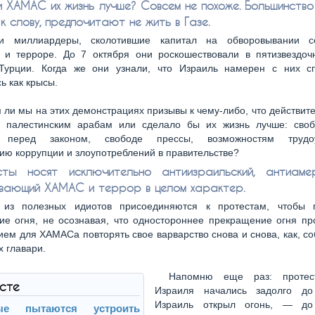
и ХАМАС их жизнь лучше? Совсем не похоже. Большинство
 слову, предпочитают не жить в Газе.
и миллиардеры, сколотившие капитал на обворовывании со
 и терроре. До 7 октября они роскошествовали в пятизвездоч
Турции. Когда же они узнали, что Израиль намерен с них сп
ь как крысы.
ли мы на этих демонстрациях призывы к чему-либо, что действит
 палестинским арабам или сделало бы их жизнь лучше: своб
у перед законом, свободе прессы, возможностям трудоус
ю коррупции и злоупотреблений в правительстве?
сты носят исключительно антиизраильский, антиамер
вающий ХАМАС и террор в целом характер.
 из полезных идиотов присоединяются к протестам, чтобы 
е огня, не осознавая, что одностороннее прекращение огня пр
ем для ХАМАСа повторять свое варварство снова и снова, как, со
 главари.
Напомню еще раз: протес
ксте
Израиля начались задолго до
Израиль открыл огонь, — до 
ые пытаются устроить