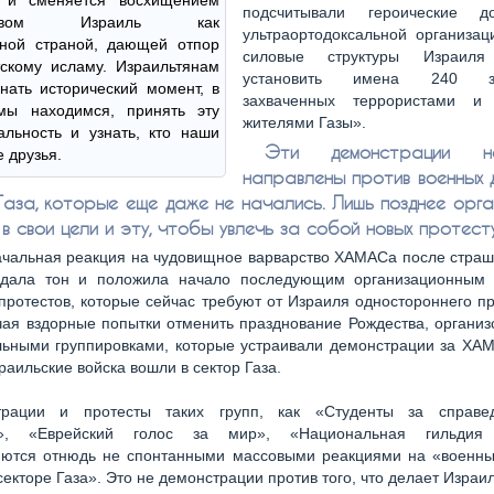
т и сменяется восхищением
подсчитывали героические до
рством Израиль как
ультраортодоксальной организац
нной страной, дающей отпор
силовые структуры Израиля
скому исламу. Израильтянам
установить имена 240 зал
нать исторический момент, в
захваченных террористами и
мы находимся, принять эту
жителями Газы».
льность и узнать, кто наши
Эти демонстрации 
 друзья.
направлены против военных д
Газа, которые еще даже не начались. Лишь позднее орг
в свои цели и эту, чтобы увлечь за собой новых протест
чальная реакция на чудовищное варварство ХАМАСа после страшн
адала тон и положила начало последующим организационным 
протестов, которые сейчас требуют от Израиля одностороннего 
чая вздорные попытки отменить празднование Рождества, органи
льными группировками, которые устраивали демонстрации за ХА
зраильские войска вошли в сектор Газа.
трации и протесты таких групп, как «Студенты за справе
е», «Еврейский голос за мир», «Национальная гильдия 
яются отнюдь не спонтанными массовыми реакциями на «военны
секторе Газа». Это не демонстрации против того, что делает Израил