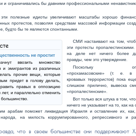
и и ограничивались бы давними профессиональными ненавистник
 эти полезные идиоты увеличивают масштабы хорошо финан
анных протестов, позволяя средствам массовой информации созд
е, будто бы те являются спонтанными.
СМИ настаивают на том, чтоб
ксте
эти протесты пропалестинскими.
на деле нет ничего более да
щественность не простит
правды, чем это утверждение.
ачнут ввозить множество
Поскольку опред
 и эмигрантов из различных
«прохамасовские» (т. е. в 
елать прочие вещи, которые
кровавых террористов) пока еще
вым придет в голову делать,
слишком прилично, вывеска см
править правых в оппозицию
«пропалестинские».
и лет, и параллельно отменить
 большинство.
Вот только вся штука в том, чт
ничего не указывает на то, как на
ким арабам поможет ликвидация Израиля и оставление их, как, 
 народа, на милость коррумпированного, репрессивного и ра
равда, что в своем большинстве они поддерживают 