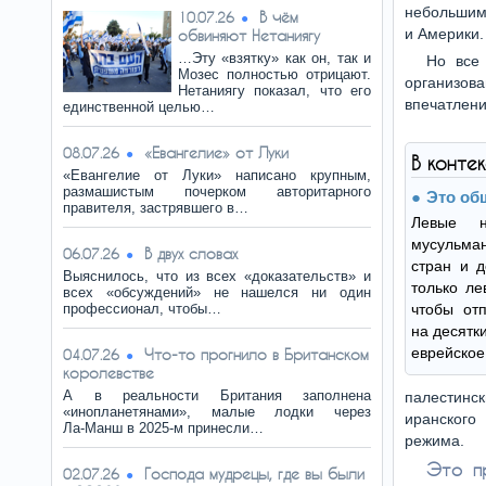
небольшим
В чём
10.07.26
и Америки.
обвиняют Нетаниягу
…Эту «взятку» как он, так и
Но все
Мозес полностью отрицают.
организов
Нетаниягу показал, что его
впечатлени
единственной целью…
«Евангелие» от Луки
08.07.26
В конте
«Евангелие от Луки» написано крупным,
размашистым почерком авторитарного
Это об
правителя, застрявшего в…
Левые н
мусульман
В двух словах
06.07.26
стран и д
Выяснилось, что из всех «доказательств» и
только ле
всех «обсуждений» не нашелся ни один
профессионал, чтобы…
чтобы от
на десятк
еврейское
Что-то прогнило в Британском
04.07.26
королевстве
А в реальности Британия заполнена
палестинс
«инопланетянами», малые лодки через
иранского
Ла‑Манш в 2025‑м принесли…
режима.
Это п
Господа мудрецы, где вы были
02.07.26