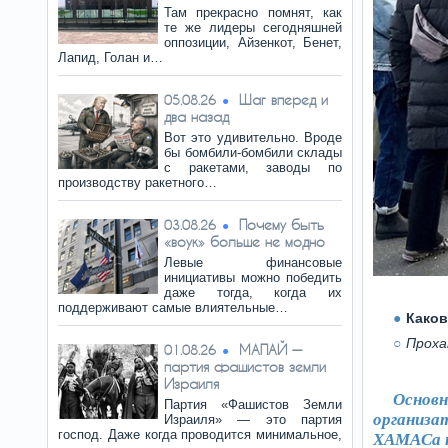
Там прекрасно помнят, как
те же лидеры сегодняшней
оппозиции, Айзенкот, Бенет,
Лапид, Голан и…
Шаг вперед и
05.08.26
два назад
Вот это удивительно. Вроде
бы бомбили-бомбили склады
с ракетами, заводы по
производству ракетного…
Почему быть
03.08.26
«воук» больше не модно
Левые финансовые
инициативы можно победить
даже тогда, когда их
поддерживают самые влиятельные…
Каков
Проха
МАПАЙ —
01.08.26
партия фашистов земли
Израиля
Основ
Партия «Фашистов Земли
организа
Израиля» — это партия
господ. Даже когда проводится минимальное,
ХАМАСа п