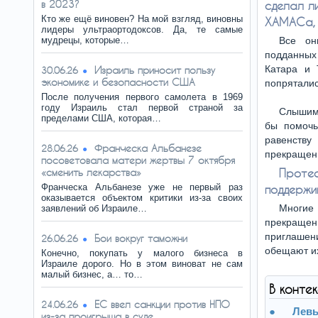
в 2023?
сделал л
Кто же ещё виновен? На мой взгляд, виновны
ХАМАСа, к
лидеры ультраортодоксов. Да, те самые
мудрецы, которые…
Все он
подданных
Катара и 
Израиль приносит пользу
30.06.26
экономике и безопасности США
попряталис
После получения первого самолета в 1969
году Израиль стал первой страной за
Слышим 
пределами США, которая…
бы помочь
равенств
Франческа Альбанезе
28.06.26
прекращени
посоветовала матери жертвы 7 октября
«сменить лекарства»
Проте
Франческа Альбанезе уже не первый раз
поддержи
оказывается объектом критики из-за своих
Многие
заявлений об Израиле…
прекращени
приглашени
Бои вокруг таможни
26.06.26
обещают их
Конечно, покупать у малого бизнеса в
Израиле дорого. Но в этом виноват не сам
малый бизнес, а… то…
В конте
ЕС ввел санкции против НПО
24.06.26
Лев
из-за проигрыша в суде