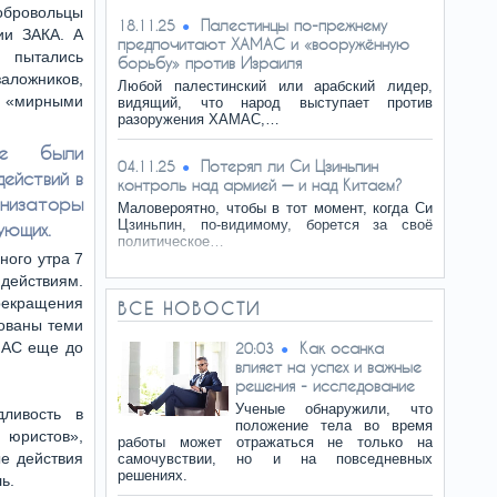
бровольцы
Палестинцы по-прежнему
18.11.25
ии ЗАКА. А
предпочитают ХАМАС и «вооружённую
 пытались
борьбу» против Израиля
ожников,
Любой палестинский или арабский лидер,
 «мирными
видящий, что народ выступает против
разоружения ХАМАС,…
не были
Потерял ли Си Цзиньпин
04.11.25
ействий в
контроль над армией — и над Китаем?
анизаторы
Маловероятно, чтобы в тот момент, когда Си
Цзиньпин, по-видимому, борется за своё
ующих.
политическое…
ого утра 7
действиям.
прекращения
ВСЕ НОВОСТИ
зованы теми
МАС еще до
Как осанка
20:03
влияет на успех и важные
решения - исследование
Ученые обнаружили, что
дливость в
положение тела во время
юристов»,
работы может отражаться не только на
е действия
самочувствии, но и на повседневных
решениях.
ь.