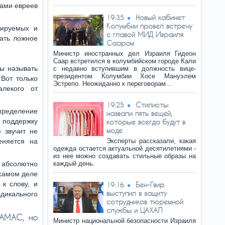
ами евреев
Новый кабинет
19:35
Колумбии провел встречу
сируемых и
с главой МИД Израиля
ать ложное
Сааром
Министр иностранных дел Израиля Гидеон
Саар встретился в колумбийском городе Кали
ы называть
с недавно вступившим в должность вице-
президентом Колумбии Хосе Мануэлем
 Вот только
Эстрепо. Неожиданно к переговорам…
лекого от
Стилисты
19:25
еление
назвали пять вещей,
поддержку
которые всегда будут в
моде
 звучит не
еняется на
Эксперты рассказали, какая
одежда остается актуальной десятилетиями -
из нее можно создавать стильные образы на
о абсолютно
каждый день.
 самом деле
к слову, и
Бен-Гвир
19:16
выступил в защиту
дикального
сотрудников тюремной
службы и ЦАХАЛ
ХАМАС, но
Министр национальной безопасности Израиля