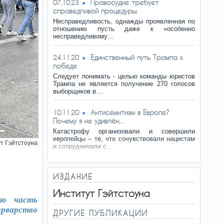
Правосудие требует
07.10.23
справедливой процедуры
Несправедливость, однажды проявленная по
отношению пусть даже к «особенно
несправедливому…
Единственный путь Трампа к
24.11.20
победе
Следует понимать - целью команды юристов
Трампа не является получение 270 голосов
выборщиков в…
Антисемитизм в Европе?
10.11.20
Почему я не удивлён...
Катастрофу организовали и совершили
европейцы – те, что сочувствовали нацистам
т Гэйтстоуна
и сотрудничали с…
ИЗДАНИЕ
Институт Гэйтстоуна
ую часть
арварство
ДРУГИЕ ПУБЛИКАЦИИ