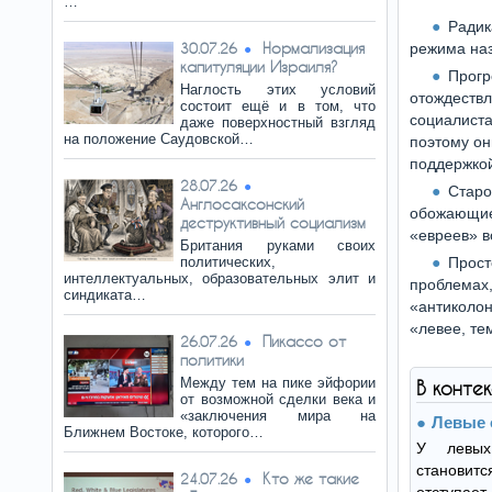
…
Радик
Нормализация
30.07.26
режима на
капитуляции Израиля?
Прогр
Наглость этих условий
отождествл
состоит ещё и в том, что
социалиста
даже поверхностный взгляд
на положение Саудовской…
поэтому он
поддержкой
28.07.26
Старо
Англосаксонский
обожающие 
деструктивный социализм
«евреев» в
Британия руками своих
политических,
Прост
интеллектуальных, образовательных элит и
проблемах,
синдиката…
«антиколон
«левее, те
Пикассо от
26.07.26
политики
Между тем на пике эйфории
В конте
от возможной сделки века и
«заключения мира на
Левые 
Ближнем Востоке, которого…
У левых
становит
Кто же такие
24.07.26