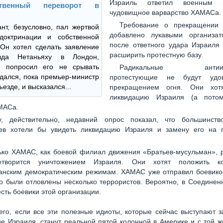
Израиль ответил военным 
рственный переворот в
чудовищное варварство ХАМАСа.
Требование о прекращении
нт, безусловно, пал жертвой
добавлено лукавыми организа
доктринации и собственной
после ответного удара Израиля 
 Он хотел сделать заявление
расширить протестную базу.
зда Нетаньяху в Лондон,
у попросил его не срывать
Радикальные антиизр
ждался, пока премьер-министр
протестующие не будут удов
ъезде, и высказался...
прекращением огня. Они хотя
ликвидацию Израиля (а пот
МАСа.
у, действительно, недавний опрос показал, что большинст
ев хотели бы увидеть ликвидацию Израиля и замену его на г
ько ХАМАС, как боевой филиал движения «Братьев-мусульман», р
етворится уничтожением Израиля. Они хотят положить к
анским демократическим режимам. ХАМАС уже отправил боевиков
о были отловлены несколько террористов. Вероятно, в Соедине
есть боевики этой организации.
его, если все эти полезные идиоты, которые сейчас выступают 
е Израиля, станут реальной пятой колонной в Америке и с той ж