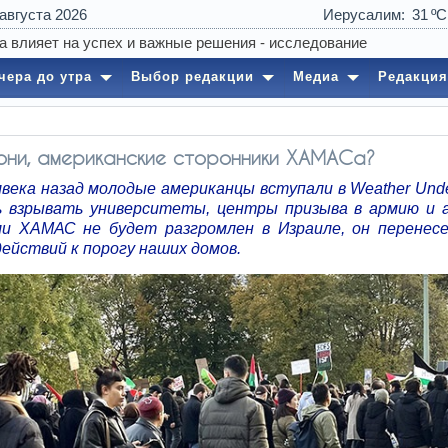
 августа 2026
Иерусалим
31
чера до утра
Выбор редакции
Медиа
Редакция
они, американские сторонники ХАМАСа?
лвека назад молодые американцы вступали в Weather Unde
 взрывать университеты, центры призыва в армию и 
ли ХАМАС не будет разгромлен в Израиле, он перене
ействий к порогу наших домов.