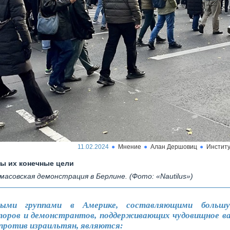
11.02.2024
Мнение
Алан Дершовиц
Институ
ы их конечные цели
масовская демонстрация в Берлине. (Фото: «Nautilus»)
ными группами в Америке, составляющими больш
торов и демонстрантов, поддерживающих чудовищное в
ротив израильтян, являются: