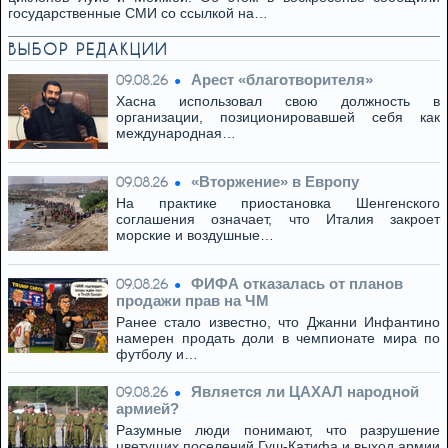
государственные СМИ со ссылкой на…
ВЫБОР РЕДАКЦИИ
Арест «благотворителя»
09.08.26
Хасна использовал свою должность в
организации, позиционировавшей себя как
международная…
«Вторжение» в Европу
09.08.26
На практике приостановка Шенгенского
соглашения означает, что Италия закроет
морские и воздушные…
ФИФА отказалась от планов
09.08.26
продажи прав на ЧМ
Ранее стало известно, что Джанни Инфантино
намерен продать доли в чемпионате мира по
футболу и…
Является ли ЦАХАЛ народной
09.08.26
армией?
Разумные люди понимают, что разрушение
цветущих поселений Гуш-Катифа и выход армии