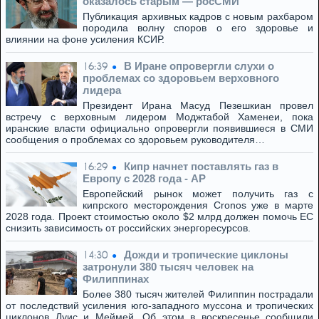
оказалось старым — росСМИ
Публикация архивных кадров с новым рахбаром
породила волну споров о его здоровье и
влиянии на фоне усиления КСИР.
В Иране опровергли слухи о
16:39
проблемах со здоровьем верховного
лидера
Президент Ирана Масуд Пезешкиан провел
встречу с верховным лидером Моджтабой Хаменеи, пока
иранские власти официально опровергли появившиеся в СМИ
сообщения о проблемах со здоровьем руководителя…
Кипр начнет поставлять газ в
16:29
Европу с 2028 года - AP
Европейский рынок может получить газ с
кипрского месторождения Cronos уже в марте
2028 года. Проект стоимостью около $2 млрд должен помочь ЕС
снизить зависимость от российских энергоресурсов.
Дожди и тропические циклоны
14:30
затронули 380 тысяч человек на
Филиппинах
Более 380 тысяч жителей Филиппин пострадали
от последствий усиления юго-западного муссона и тропических
циклонов Луис и Меймей. Об этом в воскресенье сообщили