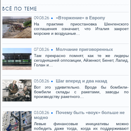
ВСЁ ПО ТЕМЕ
«Вторжение» в Европу
09.08.26
На практике приостановка Шенгенского
соглашения означает, что Италия закроет
морские и воздушные…
Молчание приговоренных
07.08.26
Там прекрасно помнят, как те же лидеры
сегодняшней оппозиции, Айзенкот, Бенет, Лапид,
Голан и…
Шаг вперед и два назад
05.08.26
Вот это удивительно. Вроде бы бомбили-
бомбили склады с ракетами, заводы по
производству ракетного…
Почему быть «воук» больше не
03.08.26
модно
Левые финансовые инициативы можно
победить даже тогда, когда их поддерживают