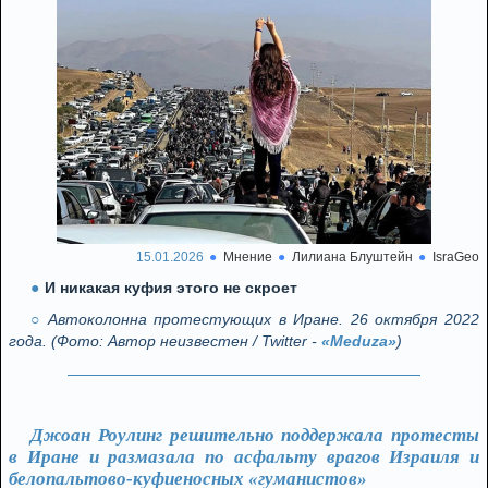
15.01.2026
Мнение
Лилиана Блуштейн
IsraGeo
И никакая куфия этого не скроет
Автоколонна протестующих в Иране. 26 октября 2022
года. (Фото: Автор неизвестен / Twitter -
«Meduza»
)
Джоан Роулинг решительно поддержала протесты
в Иране и размазала по асфальту врагов Израиля и
белопальтово-куфиеносных «гуманистов»