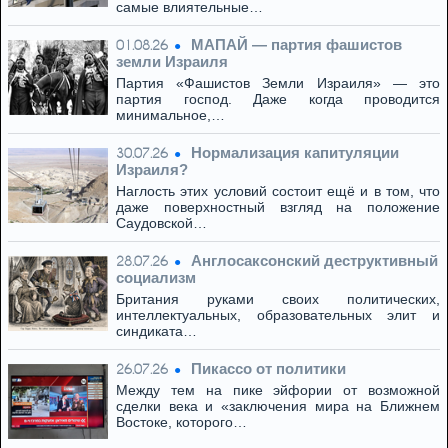
самые влиятельные…
МАПАЙ — партия фашистов
01.08.26
земли Израиля
Партия «Фашистов Земли Израиля» — это
партия господ. Даже когда проводится
минимальное,…
Нормализация капитуляции
30.07.26
Израиля?
Наглость этих условий состоит ещё и в том, что
даже поверхностный взгляд на положение
Саудовской…
Англосаксонский деструктивный
28.07.26
социализм
Британия руками своих политических,
интеллектуальных, образовательных элит и
синдиката…
Пикассо от политики
26.07.26
Между тем на пике эйфории от возможной
сделки века и «заключения мира на Ближнем
Востоке, которого…