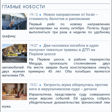
ГЛАВНЫЕ НОВОСТИ
Новое направление от Israir –
19:13
стоимость билетов и расписание
Первый рейс по новому направлению
запланирован на конец октября. Полеты будут
выполняться три раза в неделю по удобному
графику.
Два человека погибли и один
19:07
получил тяжелые травмы в ДТП на
Первом шоссе
На Первом шоссе, в районе перекрестка
Мецуда, произошло столкновение двух
автомобилей. На месте аварии была констатирована смерть
двух мужчин примерно 45 лет. Оба погибших являются
жителями ПА.
Хитрость мужа обернулась против
19:01
него в иерусалимском суде – детали
Израильтянка представила суду совершенно
иную версию событий. Ей удалось собрать
убедительные доказательства финансовой лжи
мужа.