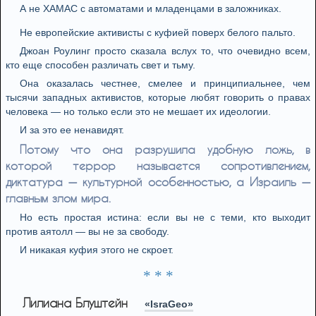
А не ХАМАС с автоматами и младенцами в заложниках.
Не европейские активисты с куфией поверх белого пальто.
Джоан Роулинг просто сказала вслух то, что очевидно всем,
кто еще способен различать свет и тьму.
Она оказалась честнее, смелее и принципиальнее, чем
тысячи западных активистов, которые любят говорить о правах
человека — но только если это не мешает их идеологии.
И за это ее ненавидят.
Потому что она разрушила удобную ложь, в
которой террор называется сопротивлением,
диктатура — культурной особенностью, а Израиль —
главным злом мира.
Но есть простая истина: если вы не с теми, кто выходит
против аятолл — вы не за свободу.
И никакая куфия этого не скроет.
* * *
Лилиана Блуштейн
«IsraGeo»