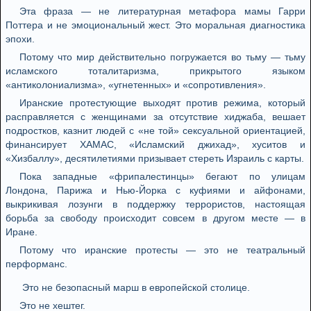
Эта фраза — не литературная метафора мамы Гарри
Поттера и не эмоциональный жест. Это моральная диагностика
эпохи.
Потому что мир действительно погружается во тьму — тьму
исламского тоталитаризма, прикрытого языком
«антиколониализма», «угнетенных» и «сопротивления».
Иранские протестующие выходят против режима, который
расправляется с женщинами за отсутствие хиджаба, вешает
подростков, казнит людей с «не той» сексуальной ориентацией,
финансирует ХАМАС, «Исламский джихад», хуситов и
«Хизбаллу», десятилетиями призывает стереть Израиль с карты.
Пока западные «фрипалестинцы» бегают по улицам
Лондона, Парижа и Нью-Йорка с куфиями и айфонами,
выкрикивая лозунги в поддержку террористов, настоящая
борьба за свободу происходит совсем в другом месте — в
Иране.
Потому что иранские протесты — это не театральный
перформанс.
Это не безопасный марш в европейской столице.
Это не хештег.