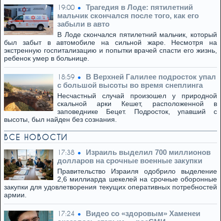
Трагедия в Лоде: пятилетний
19:00
мальчик скончался после того, как его
забыли в авто
В Лоде скончался пятилетний мальчик, который
был забыт в автомобиле на сильной жаре. Несмотря на
экстренную госпитализацию и попытки врачей спасти его жизнь,
ребенок умер в больнице.
В Верхней Галилее подросток упал
18:59
с большой высоты во время снеплинга
Несчастный случай произошел у природной
скальной арки Кешет, расположенной в
заповеднике Бецет. Подросток, упавший с
высоты, был найден без сознания.
ВСЕ НОВОСТИ
Израиль выделил 700 миллионов
17:38
долларов на срочные военные закупки
Правительство Израиля одобрило выделение
2,6 миллиарда шекелей на срочные оборонные
закупки для удовлетворения текущих оперативных потребностей
армии.
Видео со «здоровым» Хаменеи
17:24