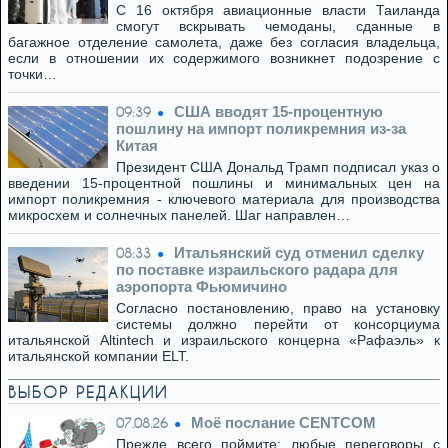
С 16 октября авиационные власти Таиланда
смогут вскрывать чемоданы, сданные в
багажное отделение самолета, даже без согласия владельца,
если в отношении их содержимого возникнет подозрение с
точки…
США вводят 15-процентную
09:39
пошлину на импорт поликремния из-за
Китая
Президент США Дональд Трамп подписал указ о
введении 15-процентной пошлины и минимальных цен на
импорт поликремния - ключевого материала для производства
микросхем и солнечных панелей. Шаг направлен…
Итальянский суд отменил сделку
08:33
по поставке израильского радара для
аэропорта Фьюмичино
Согласно постановлению, право на установку
системы должно перейти от консорциума
итальянской Altintech и израильского концерна «Рафаэль» к
итальянской компании ELT.
ВЫБОР РЕДАКЦИИ
Моё послание CENTCOM
07.08.26
Прежде всего поймите: любые переговоры с