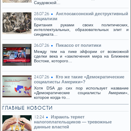
Саудовской…
Англосаксонский деструктивный
28.07.26
социализм
Британия руками своих политических,
интеллектуальных, образовательных элит и
синдиката…
Пикассо от политики
26.07.26
Между тем на пике эйфории от возможной
сделки века и «заключения мира на Ближнем
Востоке, которого…
Кто же такие «Демократические
24.07.26
социалисты Америки»?
Хотя DSA до сих пор использует название
«Демократические социалисты Америки»,
которое когда-то…
ГЛАВНЫЕ НОВОСТИ
Израиль теряет
12:24
налогоплательщиков — тревожные
данные властей