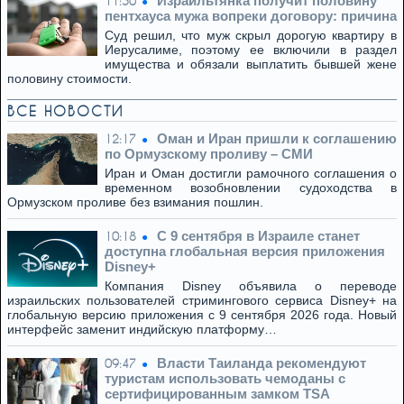
Израильтянка получит половину
11:50
пентхауса мужа вопреки договору: причина
Суд решил, что муж скрыл дорогую квартиру в
Иерусалиме, поэтому ее включили в раздел
имущества и обязали выплатить бывшей жене
половину стоимости.
ВСЕ НОВОСТИ
Оман и Иран пришли к соглашению
12:17
по Ормузскому проливу – СМИ
Иран и Оман достигли рамочного соглашения о
временном возобновлении судоходства в
Ормузском проливе без взимания пошлин.
C 9 сентября в Израиле станет
10:18
доступна глобальная версия приложения
Disney+
Компания Disney объявила о переводе
израильских пользователей стримингового сервиса Disney+ на
глобальную версию приложения с 9 сентября 2026 года. Новый
интерфейс заменит индийскую платформу…
Власти Таиланда рекомендуют
09:47
туристам использовать чемоданы с
сертифицированным замком TSA