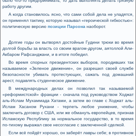
было что-то предпринимать, то дать выполнять делать грязную
работу другим.
А когда становилось ясно, что сами собой дела не уладятся,
он применял тактику, которую называл «героической гибкостью»:
политическую версию
позиции Парсона
наоборот.
Долгие годы он вытворял достойные Гудини трюки во время
долгой борьбы за власть со своим врагом-другом, аятоллой Али-
Акбаром Рафсанджани, и в итоге победил.
Во время спорных президентских выборов, породивших так
называемое «Зеленое движение», он разрешил своей службе
безопасности убивать протестующих, сажать под домашний
арест, подавлять студенческое движение.
В международных делах он позволил так называемой
«реформистской» фракции - сначала под руководством Ходжат
аль-Ислам Мухаммада Хатами, а затем во главе с Ходжат аль-
Ислам Хасаном Рухани - терпеть любое унижение, чтобы
заключить договор с США, или же обмануть европейцев, признав
Исламскую Республику за нормальное государство, в то время
по-тихому выражал свое несогласие с заключенной сделкой.
Если всё пойдёт хорошо, он заберёт лавры себе; в противном