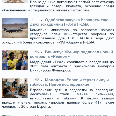
Новые данные показывают резкий рост отъезда
граждан и потери бюджета, особенно среди
обеспеченных и специалистов ключевых отраслей.
Одобрена закупка Израилем еще
12:11
двух эскадрилий F-35I и F-15IA
Комиссия министров по вопросам закупок
утвердила план министерства обороны по
приобретению для ВВС ЦАХАЛа еще двух
эскадрилий боевых самолетов: F-35I «Адир» и F-15IA.
Винисиус Жуниор подписал новый
11:59
контракт с «Реалом»
Мадридский «Реал» сообщает о продлении до
3032 года контракта с бразильским вингером
Винисиусом Жуниором.
Молодежь Европы теряет силу и
11:57
гибкость. Новое исследование
Европейские дети и подростки за последние
десятилетия стали менее сильными,
выносливыми и гибкими. К такому выводу
пришли ученые, проанализировав данные более 417 тысяч
человек из 20 стран Европы.