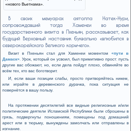
«нового Вьетнама».
В своих мемуарах аятолла Натек-Нури,
сопровождавший тогда Хаменеи во время
государственного визита в Пхеньян, рассказывает, как
будущий Верховный наставник буквально «влюбился в
северокорейского Великого кормчего».
Визит в Пхеньян стал для Хаменеи моментом
«пути в
Дамаск»
. Урок, который он усвоил, был примитивно прост: пусть
другие вас обожают, но, если дела пойдут плохо, обвиняйте во
всём тех, кто вас боготворит.
И, если ваши позиции слабы, просто притворяйтесь никем,
или играйте в деревенского дурачка, пока ситуация не
повернётся в вашу пользу.
На протяжении десятилетий все видные религиозные и/или
политические деятели Исламской Республики были сброшены в
грязь, подвергнуты поношениям, помещены под домашний
арест или в тюрьму, вынуждены замолчать или отправлены в
изгнание.