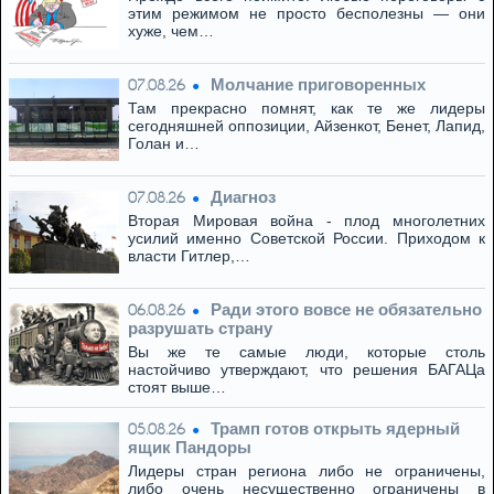
этим режимом не просто бесполезны — они
хуже, чем…
Молчание приговоренных
07.08.26
Там прекрасно помнят, как те же лидеры
сегодняшней оппозиции, Айзенкот, Бенет, Лапид,
Голан и…
Диагноз
07.08.26
Вторая Мировая война - плод многолетних
усилий именно Советской России. Приходом к
власти Гитлер,…
Ради этого вовсе не обязательно
06.08.26
разрушать страну
Вы же те самые люди, которые столь
настойчиво утверждают, что решения БАГАЦа
стоят выше…
Трамп готов открыть ядерный
05.08.26
ящик Пандоры
Лидеры стран региона либо не ограничены,
либо очень несущественно ограничены в