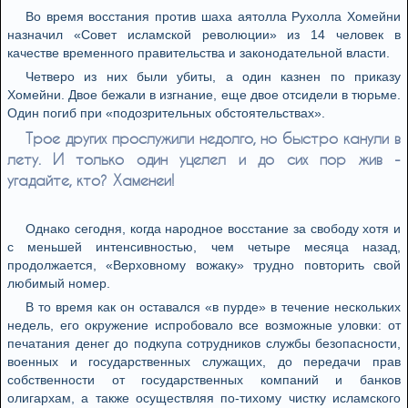
Во время восстания против шаха аятолла Рухолла Хомейни
назначил «Совет исламской революции» из 14 человек в
качестве временного правительства и законодательной власти.
Четверо из них были убиты, а один казнен по приказу
Хомейни. Двое бежали в изгнание, еще двое отсидели в тюрьме.
Один погиб при «подозрительных обстоятельствах».
Трое других прослужили недолго, но быстро канули в
лету. И только один уцелел и до сих пор жив -
угадайте, кто? Хаменеи!
Однако сегодня, когда народное восстание за свободу хотя и
с меньшей интенсивностью, чем четыре месяца назад,
продолжается, «Верховному вожаку» трудно повторить свой
любимый номер.
В то время как он оставался «в пурде» в течение нескольких
недель, его окружение испробовало все возможные уловки: от
печатания денег до подкупа сотрудников службы безопасности,
военных и государственных служащих, до передачи прав
собственности от государственных компаний и банков
олигархам, а также осуществляя по-тихому чистку исламского