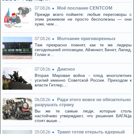
Моё послание CENTCOM
07.08.26
Прежде всего поймите: любые переговоры с
этим режимом не просто бесполезны — они
хуже, чем…
Молчание приговоренных
07.08.26
Там прекрасно помнят, как те же лидеры
сегодняшней оппозиции, Айзенкот, Бенет, Лапид,
Голан и…
Диагноз
07.08.26
Вторая Мировая война - плод многолетних
усилий именно Советской России. Приходом к
власти Гитлер,…
Ради этого вовсе не обязательно
06.08.26
разрушать страну
Вы же те самые люди, которые столь
настойчиво утверждают, что решения БАГАЦа
стоят выше…
Трамп готов открыть ядерный
05.08.26