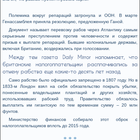
Полемика вокруг репараций затронула и ООН. В марте
Генассамблея приняла резолюцию, предложенную Ганой.
Документ называет перевозку рабов через Атлантику самым
серьезным преступлением против человечности и содержит
призыв к выплате репараций. Бывшие колониальные державы,
включая Британию, воздержались при голосовании.
Между тем газета Daily Mirror напоминает, что
британские налогоплательщики расплачивались за
отмену рабства еще какие-то десять лет назад.
Само рабство было официально запрещено в 1807 году. Но в
1833-м Лондон взял на себя обязательство покрыть убытки,
понесенные владельцами плантаций и других хозяйств,
использовавших рабский труд. Правительство обязалось
выплатить им гигантскую по тем временам сумму – 20 млн
фунтов.
Министерство финансов собирало этот оброк с
налогоплательщиков вплоть до 2015 года.
* * *