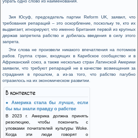
убрать одно слово из наименования.
Зия Юсуф, председатель партии Reform UK, заявил, что
требования репараций – это оскорбление, поскольку те, кто их
выдвигает, игнорируют, что именно Британия первой из крупных
держав запретила рабство и добилась введения в силу этого
запрета.
Эти слова не произвели никакого впечатления на потомков
рабов. Группа стран, входящих в Карибское сообщество и в
Африканский союз, а также несколько стран Латинской Америки
заявили, что требуют репараций не в качестве возмещения за
страдания в прошлом, а из-за того, что рабство пагубно
отразилось на их экономическом развитии.
В контексте
Америка стала бы лучше, если
бы мы знали правду о рабстве
В 2023 г. Америка должна принять
резолюцию, чтобы покончить с
уловками почитателей культуры Woke.
Когда эти люди говорят о