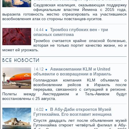
Саудовская коалиция, оказывающая поддержку
официальным властям Йемена с 2015 года,
выразила готовность жестко отреагировать на участившиеся
возобновления атак со стороны повстанцев-хуситов.
Тромбоз глубоких вен - три
14:44
опасных симптома
Тромбоз считается крайне опасной болезнью,
которая не только портит качество жизни, но и
может ей угрожать.
ВСЕ НОВОСТИ
Авиакомпании KLM и United
14:12
объявили о возвращении в Израиль
Голландская компания KLM объявила о
возобновлении рейсов в Израиль после
перерыва, связанного с ситуацией в регионе.
Полеты между Амстердамом и Тель-Авивом будут
восстановлены с 25 августа.
В Абу-Даби откроется Музей
14:02
Гуггенхайма. Его возглавит женщина
Спустя двадцать лет после объявления музей
Гуггенхайма откроет четвёртый филиал в Абу-