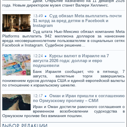
Даби. Открытие назначено на 11 декабря 2026
года. Новым директором музея станет Валери Хиллингс.
Суд обязал Meta выплатить почти
13:49
$1 млрд за вред детям в Facebook и
Instagram
Суд штата Нью-Мексико обязал компанию Meta
Platforms выплатить 942 миллиона долларов за нанесение
вреда несовершеннолетним пользователям в социальных сетях
Facebook и Instagram. Судебное решение…
Курсы валют в Израиле на 7
12:24
августа 2026 года: доллар и евро
подешевели
Банк Израиля сообщает, что в пятницу, 7
августа, валютные торги завершились
понижением курсов доллара США и единой европейской валюты
по отношению к израильскому шекелю.
Оман и Иран пришли к соглашению
12:17
по Ормузскому проливу – СМИ
Иран и Оман достигли рамочного соглашения о
временном возобновлении судоходства в
Ормузском проливе без взимания пошлин.
ВЫБОР РЕДАКЦИИ