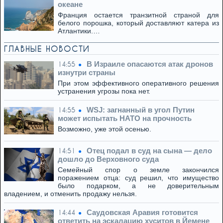
океане
Франция остается транзитной страной для
белого порошка, который доставляют катера из
Атлантики.…
ГЛАВНЫЕ НОВОСТИ
В Израиле опасаются атак дронов
14:55
изнутри страны
При этом эффективного оперативного решения
устранения угрозы пока нет.
WSJ: загнанный в угол Путин
14:55
может испытать НАТО на прочность
Возможно, уже этой осенью.
Отец подал в суд на сына — дело
14:51
дошло до Верховного суда
Семейный спор о земле закончился
поражением отца: суд решил, что имущество
было подарком, а не доверительным
владением, и отменить продажу нельзя.
Саудовская Аравия готовится
14:44
ответить на эскалацию хуситов в Йемене