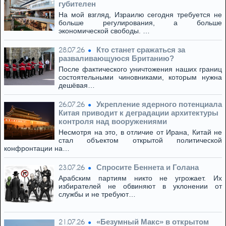
губителен
На мой взгляд, Израилю сегодня требуется не
больше регулирования, а больше
экономической свободы. …
Кто станет сражаться за
28.07.26
разваливающуюся Британию?
После фактического уничтожения наших границ
состоятельными чиновниками, которым нужна
дешёвая…
Укрепление ядерного потенциала
26.07.26
Китая приводит к деградации архитектуры
контроля над вооружениями
Несмотря на это, в отличие от Ирана, Китай не
стал объектом открытой политической
конфронтации на…
Спросите Беннета и Голана
23.07.26
Арабским партиям никто не угрожает. Их
избирателей не обвиняют в уклонении от
службы и не требуют…
«Безумный Макс» в открытом
21.07.26