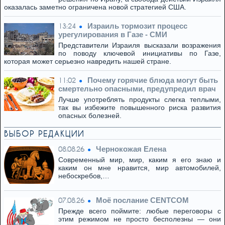
оказалась заметно ограничена новой стратегией США.
Израиль тормозит процесс
13:24
урегулирования в Газе - СМИ
Представители Израиля высказали возражения
по поводу ключевой инициативы по Газе,
которая может серьезно навредить нашей стране.
Почему горячие блюда могут быть
11:02
смертельно опасными, предупредил врач
Лучше употреблять продукты слегка теплыми,
так вы избежите повышенного риска развития
опасных болезней.
ВЫБОР РЕДАКЦИИ
Чернокожая Елена
08.08.26
Современный мир, мир, каким я его знаю и
каким он мне нравится, мир автомобилей,
небоскребов,…
Моё послание CENTCOM
07.08.26
Прежде всего поймите: любые переговоры с
этим режимом не просто бесполезны — они