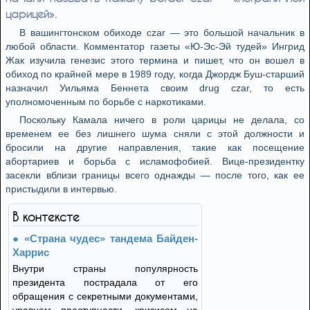
царицей».
В вашингтонском обиходе czar — это большой начальник в
любой области. Комментатор газеты «Ю-Эс-Эй тудей» Ингрид
Жак изучила генезис этого термина и пишет, что он вошел в
обиход по крайней мере в 1989 году, когда Джордж Буш-старший
назначил Уильяма Беннета своим drug czar, то есть
уполномоченным по борьбе с наркотиками.
Поскольку Камала ничего в роли царицы не делала, со
временем ее без лишнего шума сняли с этой должности и
бросили на другие направления, такие как посещение
абортариев и борьба с исламофобией. Вице-президентку
засекли вблизи границы всего однажды — после того, как ее
пристыдили в интервью.
В контексте
«Страна чудес» тандема Байден-
Харрис
Внутри страны популярность
президента пострадала от его
обращения с секретными документами,