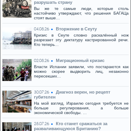
разрушать страну
Вы же те самые люди, которые столь
настойчиво утверждают, что решения БАГАЦа
стоят выше…
Вторжение в Сеуту
04.08.26
Кризис в Сеуте словно раскалённый нож
разрезает эту диктатуру кастрированной речи.
Кто теперь…
Миграционный кризис
02.08.26
Власти Испании заявили, что постараются как
можно скорее выдворить лиц, незаконно
пересекших…
Диагноз верен, но рецепт
30.07.26
губителен
На мой взгляд, Израилю сегодня требуется не
больше регулирования, а больше
экономической свободы. …
Кто станет сражаться за
28.07.26
разваливающуюся Британию?