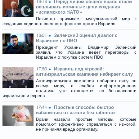
Перед лицом общего врага: стали
18:18
всплывать истинные цели создания
«исламского НАТО»
Пакистан призывает мусульманский мир к
созданию «единого военного фронта» против Израиля.
Зеленский оценил диалог с
18:01
Израилем по ПВО
Президент Украины Владимир Зеленский
заявил, что Украина ведет переговоры с
Израилем о покупке систем ПВО.
Израиль под угрозой:
17:50
антиизраильская кампания набирает силу
Антиизраильская кампания набирает силу по
всему миру, а слабая информационная
политика уже отражается на безопасности
израильтян и евреев.
Простые способы быстро
17:44
избавиться от изжоги без таблеток
Врачи назвали простые методы, которые
помогают эффективно справляться с изжогой,
не причиняя вреда организму.