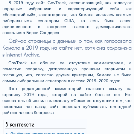
В 2019 году сайт GovTrack, отслеживающий, как голосуют
народные избранники, и характеризующий себя как
«беспартийный», констатировал, что Камала являлась «самым
либеральным» сенатором США, то есть была левее
единственного в конгрессе гласного демократического
социалиста Берни Сандерса.
Сейчас страницы с данными о том, как голосовала
Камала в 2019 году, на сайте нет, хотя она сохранена
в Internet Archive.
GovTrack не обошел ее отсутствие комментарием, а
поместил поправку, датированную прошлым вторником и
гласящую, что, согласно другим критериям, Камала не была
самым либеральным сенатором в сессию 2019–2020 годов.
Этот редакционный комментарий включает ссылку на
страницу 2019 года, которой на сайте больше нет. Его
основатель объяснил телеканалу «Фокс» ее отсутствие тем, что
несколько лет назад сайт перестал публиковать ежегодный
рейтинг членов Конгресса.
В контексте
Де-факто президент против вице-