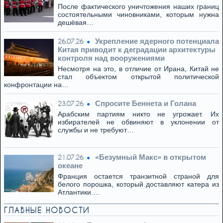
После фактического уничтожения наших границ
состоятельными чиновниками, которым нужна
дешёвая…
Укрепление ядерного потенциала
26.07.26
Китая приводит к деградации архитектуры
контроля над вооружениями
Несмотря на это, в отличие от Ирана, Китай не
стал объектом открытой политической
конфронтации на…
Спросите Беннета и Голана
23.07.26
Арабским партиям никто не угрожает. Их
избирателей не обвиняют в уклонении от
службы и не требуют…
«Безумный Макс» в открытом
21.07.26
океане
Франция остается транзитной страной для
белого порошка, который доставляют катера из
Атлантики.…
ГЛАВНЫЕ НОВОСТИ