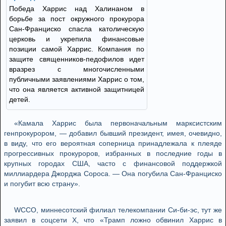
Победа Харрис над Халинаном в
борьбе за пост окружного прокурора
Сан-Франциско спасла католическую
церковь и укрепила финансовые
позиции самой Харрис. Компания по
защите священников-педофилов идет
вразрез с многочисленными
публичными заявлениями Харрис о том,
что она является активной защитницей
детей.
«Камала Харрис была первоначальным марксистским
генпрокурором, — добавил бывший президент, имея, очевидно,
в виду, что его вероятная соперница принадлежала к плеяде
прогрессивных прокуроров, избранных в последние годы в
крупных городах США, часто с финансовой поддержкой
миллиардера Джорджа Сороса. — Она погубила Сан-Франциско
и погубит всю страну».
WCCO, миннесотский филиал телекомпании Си-би-эс, тут же
заявил в соцсети Х, что «Трамп ложно обвинил Харрис в