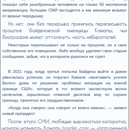
показал себя разобранным человеком на глазах 50 миллионов
американцев, большие СМИ застыдятся и как минимум возьмут
от вранья передышку.
Но нет: они без перерыва принялись переписывать
прошлое байденовской сменщицы Камалы, чья
биография может оттолкнуть часть избирателей.
Некоторые переписывают не только ее прошлое, но и свое
собственное его освещение. Либо вообще удаляют свои старые
сообщения, забыв, что в интернете рукописи не горят.
В 2021 году, когда третья попытка Байдена выйти в дамки
увенчалась успехом, он поручил Камале «возглавить усилия
Белого дома по решению проблемы миграции на южной
границе США», которую в тот момент захлестнула волна
нелегалов, окрыленных отменой десятков мер по охране
границы, принятых его предшественником.
«Когда она говорит, она говорит от моего имени», — заявил
новый президент.
После этого СМИ, любящие выражаться колоритно,
начали называть Камалу border czar — «пограничной