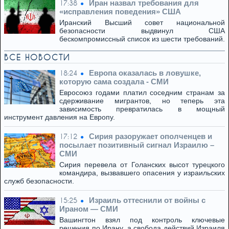
Иран назвал требования для
17:38
«исправления поведения» США
Иранский Высший совет национальной
безопасности выдвинул США
бескомпромиссный список из шести требований.
ВСЕ НОВОСТИ
Европа оказалась в ловушке,
18:24
которую сама создала - СМИ
Евросоюз годами платил соседним странам за
сдерживание мигрантов, но теперь эта
зависимость превратилась в мощный
инструмент давления на Европу.
Сирия разоружает ополченцев и
17:12
посылает позитивный сигнал Израилю –
СМИ
Сирия перевела от Голанских высот турецкого
командира, вызвавшего опасения у израильских
служб безопасности.
Израиль оттеснили от войны с
15:25
Ираном — СМИ
Вашингтон взял под контроль ключевые
решения по Ирану, а свобода действий Израиля