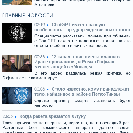
белого порошка, который доставляют катера из
Атлантики.…
ГЛАВНЫЕ НОВОСТИ
ChatGPT имеет опасную
02:19
особенность - предупреждение психологов
Специалисты рассказали, почему при общении
с ChatGPT важно не полагаться только на его
ответы, особенно в личных вопросах.
12 канал: план смены власти в
00:33
Иране провалился, и Роман Гофман
меняет людей в «Мосаде»
В его адрес раздалась резкая критика, но
Гофман ее не комментирует.
Стало известно, кому принадлежит
00:08
тело, найденное в районе Петах-Тиквы
Однако причину смерти установить будет
непросто.
Когда ракета врезается в Луну
23:55
Такое произошло не впервые и, вероятно, не в последний раз.
Разгонный блок космического аппарата, долгое время
дрейфовавший в космосе, столкнулся с поверхностью Луны.