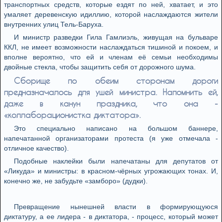
транспортных средств, которые ездят по ней, хватает, и это
умаляет деревенскую идиллию, которой наслаждаются жители
внутренних улиц Тель-Баруха.
И министр разведки Гила Гамлиэль, живущая на бульваре
ККЛ, не имеет возможности наслаждаться тишиной и покоем, и
вполне вероятно, что ей и членам её семьи необходимы
двойные стекла, чтобы защитить себя от дорожного шума.
Сборище по обеим сторонам дороги
предназначалось для ушей министра. Напомнить ей,
даже в канун праздника, что она -
«коллаборационистка диктатора».
Это специально написано на большом баннере,
напечатанной организаторами протеста (я уже отмечала -
отличное качество).
Подобные наклейки были напечатаны для депутатов от
«Ликуда» и министры: в красном-чёрных угрожающих тонах. И,
конечно же, не забудьте «замборо» (дудки).
Превращение нынешней власти в формирующуюся
диктатуру, а ее лидера - в диктатора, - процесс, который может