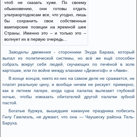
чтоб не сказать хуже. По своему
обыкновению, они готовы отдать
ультраортодоксам все, что угодно, лишь
бы сохранить свои собственные
вампирские позиции на яремной шее
Страны. Именно это – и только это –
волнует их в первую очередь...
Заводилы движения - сторонники Эхуда Барака, который
выпал из политической системы, но всё же ещё способен
собрать вокруг себя людей, скучающих по печёной в золе
картошке, или по войне между кланами «Дизенгоф» и «Авив».
В конце концов, никто из них на самом деле не сражается, не
платит реальную цену, и вообще ничем не рискует: примерно,
как в летнем лагере, когда одна палатка вылезает глубокой
ночью, чтобы измазать обитателей другой палатки зубной
пастой.
Богатые буржуа, вышедшие накануне праздника побесить
Гилу Гамлиэль, не думают, что она — Чаушеску района Тель-
Баруха.