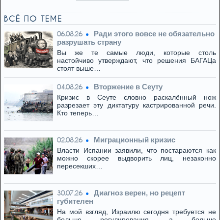
ВСЁ ПО ТЕМЕ
Ради этого вовсе не обязательно
06.08.26
разрушать страну
Вы же те самые люди, которые столь
настойчиво утверждают, что решения БАГАЦа
стоят выше…
Вторжение в Сеуту
04.08.26
Кризис в Сеуте словно раскалённый нож
разрезает эту диктатуру кастрированной речи.
Кто теперь…
Миграционный кризис
02.08.26
Власти Испании заявили, что постараются как
можно скорее выдворить лиц, незаконно
пересекших…
Диагноз верен, но рецепт
30.07.26
губителен
На мой взгляд, Израилю сегодня требуется не
больше регулирования, а больше