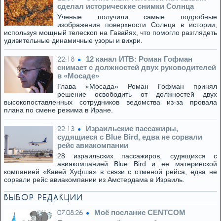
сделал исторические снимки Солнца
Ученые получили самые подробные
изображения поверхности Солнца в истории,
используя мощный телескоп на Гавайях, что помогло разглядеть
удивительные динамичные узоры и вихри.
12 канал ИТВ: Роман Гофман
22:18
снимает с должностей двух руководителей
в «Мосаде»
Глава «Мосада» Роман Гофман принял
решение освободить от должностей двух
высокопоставленных сотрудников ведомства из-за провала
плана по смене режима в Иране.
Израильские пассажиры,
22:13
судящиеся с Blue Bird, едва не сорвали
рейс авиакомпании
28 израильских пассажиров, судящихся с
авиакомпанией Blue Bird и ее материнской
компанией «Кавей Хуфша» в связи с отменой рейса, едва не
сорвали рейс авиакомпании из Амстердама в Израиль.
ВЫБОР РЕДАКЦИИ
Моё послание CENTCOM
07.08.26