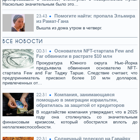
Насколько значительным было это…
Помогите найти: пропала Эльмира
23:43
из Рамат-Гана
Вышла из дома утром в четверг.
ВСЕ НОВОСТИ
Основателя NFT-стартапа Few and
00:31
Far обвинили в растрате $10 млн
Прокуратура Южного округа Нью-Йорка
предъявила обвинения основателю NFT-
стартапа Few and Far Таджу Тарше. Следствие считает, что
предприниматель присвоил более 10 млн долларов,
привлеченных от…
Компания, занимающаяся
22:31
помощью в эмиграции израильтян,
обратилась за защитой от кредиторов
В ходатайстве компания утверждает, что в 2025
году она столкнулась со значительным
финансовым кризисом, который обострился вплоть до
неплатежеспособности.
Солнечный телескоп на Гавайях
22:31