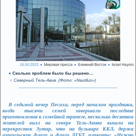
16.04.2023
Мировая пресса
Ближний Восток
Israel Hayom
Сколько проблем было бы решено…
Северный Тель-Авив. (Фото: «Nautilus»)
В седьмой вечер Песаха, перед началом праздника,
когда тысячи семей завершали последние
приготовления к семейной трапезе, несколько десятков
жителей вилл на севере Тель-Авива вышли на
перекресток Зутар, что на бульваре ККЛ, держа
израильские флаги и флаги ЛГБТ, плакаты: «Нужно