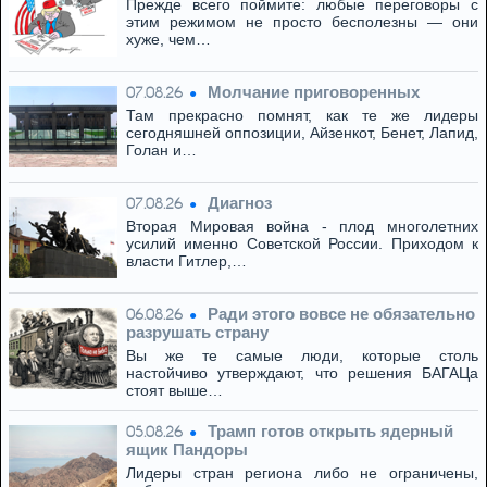
Прежде всего поймите: любые переговоры с
этим режимом не просто бесполезны — они
хуже, чем…
Молчание приговоренных
07.08.26
Там прекрасно помнят, как те же лидеры
сегодняшней оппозиции, Айзенкот, Бенет, Лапид,
Голан и…
Диагноз
07.08.26
Вторая Мировая война - плод многолетних
усилий именно Советской России. Приходом к
власти Гитлер,…
Ради этого вовсе не обязательно
06.08.26
разрушать страну
Вы же те самые люди, которые столь
настойчиво утверждают, что решения БАГАЦа
стоят выше…
Трамп готов открыть ядерный
05.08.26
ящик Пандоры
Лидеры стран региона либо не ограничены,