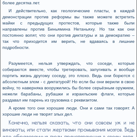
более десятка лет.
И действительно, как геологические пласты, в каждой
демонстрации против реформы вы также можете встретить
майки с предыдущих протестов, которые также были
направлены против Биньямина Нетаньяху. Но так как они
постоянно вопят, что они против диктатуры и за демократию –
так что приходится им верить, не вдаваясь в лишние
подробности.
Разумеется, нельзя утверждать, что соседи, которые
собираются вместе, чтобы третировать, запугивать и вообще
портить жизнь другому соседу, это плохо. Ведь они борются с
абсолютным злом - с диктатурой! Но если бы они верили в свою
войну, то наверняка вооружились бы более серьёзным оружием,
нежели барабаны, рубашки и израильские флаги, которые
раздавал им парень из грузовика с реквизитом.
А кроме того они хорошие люди. Они и сами так говорят. А
хорошие люди не творят злых дел.
Конечно, нельзя сказать, что они совсем уж и не
виноваты, или стали жертвами промывания мозгов. Ведь
это образованные люди, преуспевающие в своем деле.