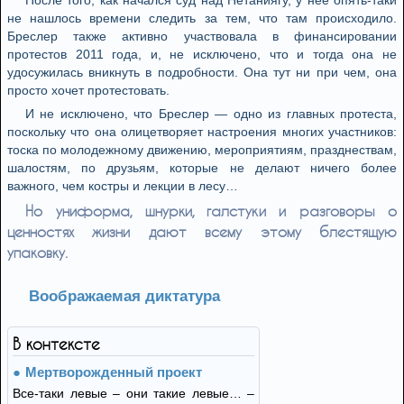
После того, как начался суд над Нетаниягу, у неё опять-таки
не нашлось времени следить за тем, что там происходило.
Бреслер также активно участвовала в финансировании
протестов 2011 года, и, не исключено, что и тогда она не
удосужилась вникнуть в подробности. Она тут ни при чем, она
просто хочет протестовать.
И не исключено, что Бреслер — одно из главных протеста,
поскольку что она олицетворяет настроения многих участников:
тоска по молодежному движению, мероприятиям, празднествам,
шалостям, по друзьям, которые не делают ничего более
важного, чем костры и лекции в лесу…
Но униформа, шнурки, галстуки и разговоры о
ценностях жизни дают всему этому блестящую
упаковку.
Воображаемая диктатура
В контексте
Мертворожденный проект
Все-таки левые – они такие левые… –