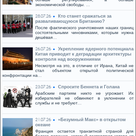
экономической свободы. …
Кто станет сражаться за
28.07.26
разваливающуюся Британию?
После фактического уничтожения наших границ
состоятельными чиновниками, которым нужна
дешёвая…
Укрепление ядерного потенциала
26.07.26
Китая приводит к деградации архитектуры
контроля над вооружениями
Несмотря на это, в отличие от Ирана, Китай не
стал объектом открытой политической
конфронтации на…
Спросите Беннета и Голана
23.07.26
Арабским партиям никто не угрожает. Их
избирателей не обвиняют в уклонении от
службы и не требуют…
«Безумный Макс» в открытом
21.07.26
океане
Франция остается транзитной страной для