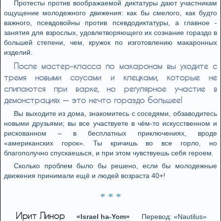
Протесты против воображаемой диктатуры дают участникам
ощущение молодежного движения: как бы смелого, как будто
важного, псевдовойны против псевдодиктатуры, а главное -
занятия для взрослых, удовлетворяющего их сознание гораздо в
большей степени, чем, кружок по изготовлению макаронных
изделий.
После мастер-класса по макаронам вы уходите с
тремя новыми соусами и клецками, которые не
слипаются при варке, но регулярное участие в
демонстрациях — это нечто гораздо большее!
Вы выходите из дома, знакомитесь с соседями, обзаводитесь
новыми друзьями; вы все участвуете в чём-то искусственном и
рискованном – в бесплатных приключениях, вроде
«американских горок». Ты кричишь во все горло, но
благополучно спускаешься, и при этом чувствуешь себя героем.
Сколько проблем было бы решено, если бы молодежные
движения принимали ещё и людей возраста 40+!
* * *
Ирит Линор
«Israel ha-Yom»
Перевод: «Nautilus»